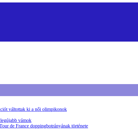
iót váltottak ki a női olimpikonok
a legújabb vámok
 Tour de France doppingbotrányának története