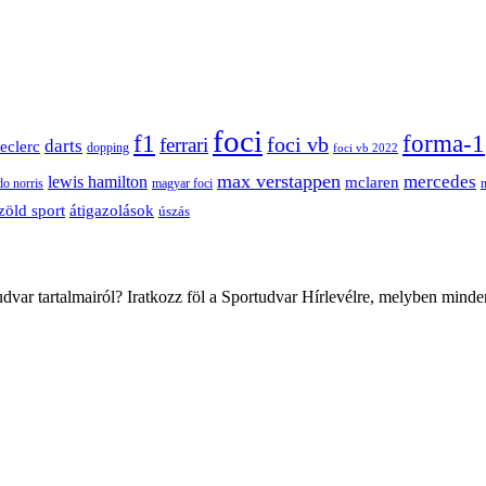
foci
f1
forma-1
ferrari
foci vb
darts
leclerc
dopping
foci vb 2022
max verstappen
mercedes
lewis hamilton
mclaren
do norris
magyar foci
átigazolások
zöld sport
úszás
var tartalmairól? Iratkozz föl a Sportudvar Hírlevélre, melyben minde