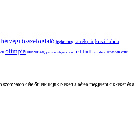
hétvégi összefoglaló
kosárlabda
kerékpár
jégkorong
olimpia
red bull
oroszország
nob
röplabda
sebastian vettel
paris saint-germain
n szombaton délelőtt elküldjük Neked a héten megjelent cikkeket és a