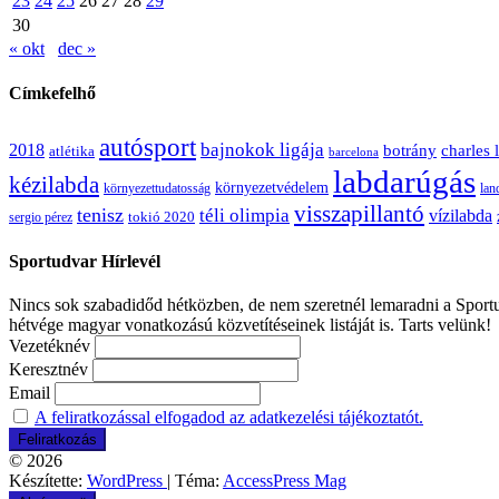
23
24
25
26
27
28
29
30
« okt
dec »
Címkefelhő
autósport
bajnokok ligája
2018
botrány
charles 
atlétika
barcelona
labdarúgás
kézilabda
környezetvédelem
környezettudatosság
lan
visszapillantó
tenisz
téli olimpia
vízilabda
sergio pérez
tokió 2020
Sportudvar Hírlevél
Nincs sok szabadidőd hétközben, de nem szeretnél lemaradni a Sportud
hétvége magyar vonatkozású közvetítéseinek listáját is. Tarts velünk!
Vezetéknév
Keresztnév
Email
A feliratkozással elfogadod az adatkezelési tájékoztatót.
© 2026
Készítette:
WordPress
| Téma:
AccessPress Mag