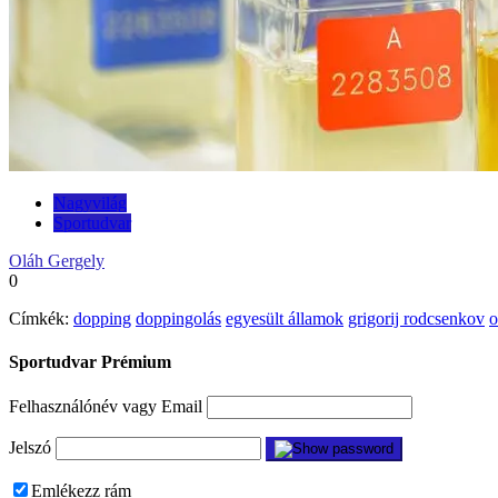
Nagyvilág
Sportudvar
Oláh Gergely
0
Címkék:
dopping
doppingolás
egyesült államok
grigorij rodcsenkov
o
Sportudvar Prémium
Felhasználónév vagy Email
Jelszó
Emlékezz rám