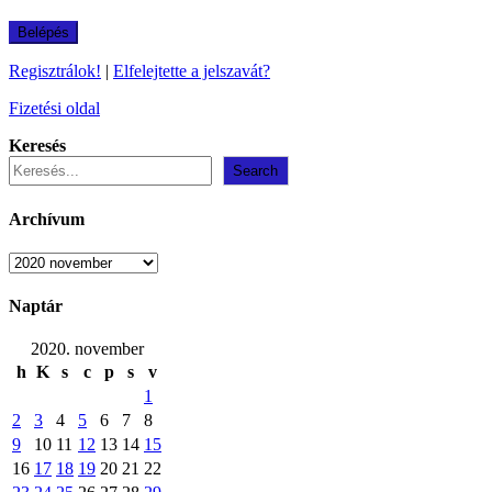
Regisztrálok!
|
Elfelejtette a jelszavát?
Fizetési oldal
Keresés
Search
Archívum
Archívum
Naptár
2020. november
h
K
s
c
p
s
v
1
2
3
4
5
6
7
8
9
10
11
12
13
14
15
16
17
18
19
20
21
22