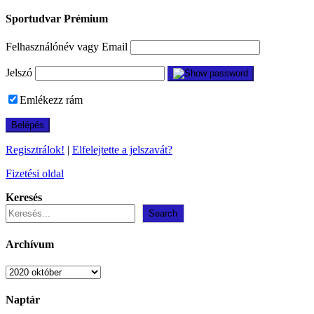
Sportudvar Prémium
Felhasználónév vagy Email
Jelszó
Emlékezz rám
Regisztrálok!
|
Elfelejtette a jelszavát?
Fizetési oldal
Keresés
Search
Archívum
Archívum
Naptár