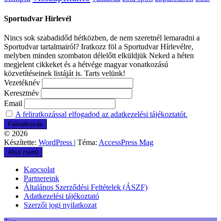
Sportudvar Hírlevél
Nincs sok szabadidőd hétközben, de nem szeretnél lemaradni a
Sportudvar tartalmairól? Iratkozz föl a Sportudvar Hírlevélre,
melyben minden szombaton délelőtt elküldjük Neked a héten
megjelent cikkeket és a hétvége magyar vonatkozású
közvetítéseinek listáját is. Tarts velünk!
Vezetéknév
Keresztnév
Email
A feliratkozással elfogadod az adatkezelési tájékoztatót.
© 2026
Készítette:
WordPress
| Téma:
AccessPress Mag
Alsó menü
Kapcsolat
Partnereink
Általános Szerződési Feltételek (ÁSZF)
Adatkezelési tájékoztató
Szerzői jogi nyilatkozat