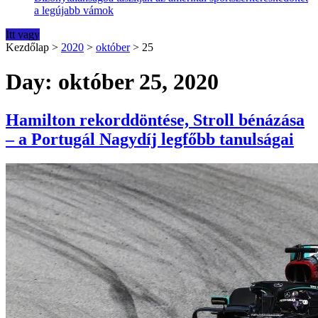
a legújabb vámok
Itt vagy
Kezdőlap
>
2020
>
október
>
25
Day: október 25, 2020
Hamilton rekorddöntése, Stroll bénázása
– a Portugál Nagydíj legfőbb tanulságai