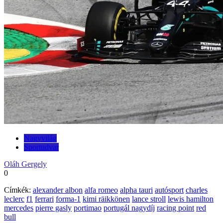
Nagyvilág
Sportudvar
Oláh Gergely
0
Címkék:
alexander albon
alfa romeo
alpha tauri
autósport
charles
leclerc
f1
ferrari
forma-1
kimi räikkönen
lance stroll
lewis hamilton
mercedes
pierre gasly
portimao
portugál nagydíj
racing point
red
bull