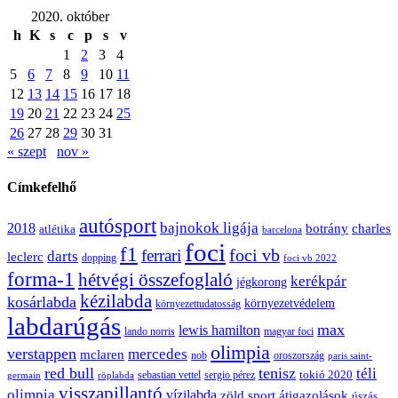
2020. október
h
K
s
c
p
s
v
1
2
3
4
5
6
7
8
9
10
11
12
13
14
15
16
17
18
19
20
21
22
23
24
25
26
27
28
29
30
31
« szept
nov »
Címkefelhő
autósport
bajnokok ligája
2018
botrány
charles
atlétika
barcelona
foci
f1
ferrari
foci vb
darts
leclerc
dopping
foci vb 2022
forma-1
hétvégi összefoglaló
kerékpár
jégkorong
kézilabda
kosárlabda
környezetvédelem
környezettudatosság
labdarúgás
max
lewis hamilton
lando norris
magyar foci
olimpia
verstappen
mercedes
mclaren
oroszország
nob
paris saint-
red bull
tenisz
téli
sergio pérez
tokió 2020
röplabda
sebastian vettel
germain
visszapillantó
olimpia
vízilabda
átigazolások
zöld sport
úszás