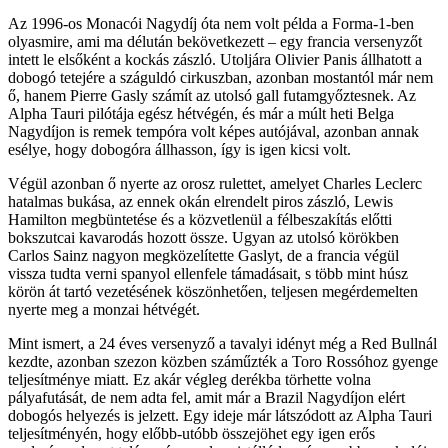
Az 1996-os Monacói Nagydíj óta nem volt példa a Forma-1-ben
olyasmire, ami ma délután bekövetkezett – egy francia versenyzőt
intett le elsőként a kockás zászló. Utoljára Olivier Panis állhatott a
dobogó tetejére a száguldó cirkuszban, azonban mostantól már nem
ő, hanem Pierre Gasly számít az utolsó gall futamgyőztesnek. Az
Alpha Tauri pilótája egész hétvégén, és már a múlt heti Belga
Nagydíjon is remek tempóra volt képes autójával, azonban annak
esélye, hogy dobogóra állhasson, így is igen kicsi volt.
Végül azonban ő nyerte az orosz rulettet, amelyet Charles Leclerc
hatalmas bukása, az ennek okán elrendelt piros zászló, Lewis
Hamilton megbüntetése és a közvetlenül a félbeszakítás előtti
bokszutcai kavarodás hozott össze. Ugyan az utolsó körökben
Carlos Sainz nagyon megközelítette Gaslyt, de a francia végül
vissza tudta verni spanyol ellenfele támadásait, s több mint húsz
körön át tartó vezetésének köszönhetően, teljesen megérdemelten
nyerte meg a monzai hétvégét.
Mint ismert, a 24 éves versenyző a tavalyi idényt még a Red Bullnál
kezdte, azonban szezon közben száműzték a Toro Rossóhoz gyenge
teljesítménye miatt. Ez akár végleg derékba törhette volna
pályafutását, de nem adta fel, amit már a Brazil Nagydíjon elért
dobogós helyezés is jelzett. Egy ideje már látszódott az Alpha Tauri
teljesítményén, hogy előbb-utóbb összejöhet egy igen erős