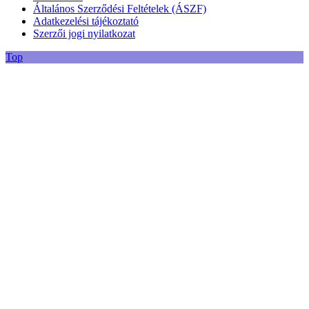
Általános Szerződési Feltételek (ÁSZF)
Adatkezelési tájékoztató
Szerzői jogi nyilatkozat
Top