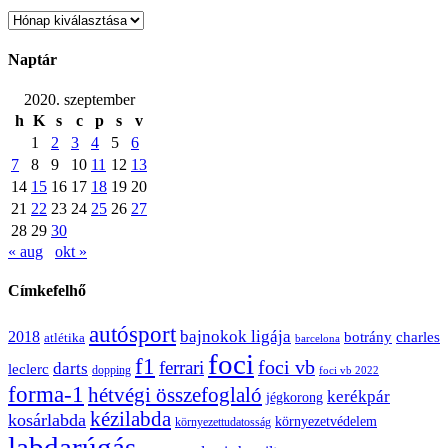
Archívum
Naptár
2020. szeptember
h
K
s
c
p
s
v
1
2
3
4
5
6
7
8
9
10
11
12
13
14
15
16
17
18
19
20
21
22
23
24
25
26
27
28
29
30
« aug
okt »
Címkefelhő
autósport
bajnokok ligája
2018
botrány
charles
atlétika
barcelona
foci
f1
ferrari
foci vb
darts
leclerc
dopping
foci vb 2022
forma-1
hétvégi összefoglaló
kerékpár
jégkorong
kézilabda
kosárlabda
környezetvédelem
környezettudatosság
labdarúgás