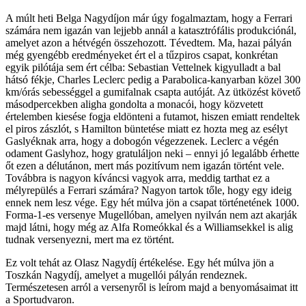
A múlt heti Belga Nagydíjon már úgy fogalmaztam, hogy a Ferrari
számára nem igazán van lejjebb annál a katasztrófális produkciónál,
amelyet azon a hétvégén összehozott. Tévedtem. Ma, hazai pályán
még gyengébb eredményeket ért el a tűzpiros csapat, konkrétan
egyik pilótája sem ért célba: Sebastian Vettelnek kigyulladt a bal
hátsó fékje, Charles Leclerc pedig a Parabolica-kanyarban közel 300
km/órás sebességgel a gumifalnak csapta autóját. Az ütközést követő
másodpercekben aligha gondolta a monacói, hogy közvetett
értelemben kiesése fogja eldönteni a futamot, hiszen emiatt rendeltek
el piros zászlót, s Hamilton büntetése miatt ez hozta meg az esélyt
Gaslyéknak arra, hogy a dobogón végezzenek. Leclerc a végén
odament Gaslyhoz, hogy gratuláljon neki – ennyi jó legalább érhette
őt ezen a délutánon, mert más pozitívum nem igazán történt vele.
Továbbra is nagyon kíváncsi vagyok arra, meddig tarthat ez a
mélyrepülés a Ferrari számára? Nagyon tartok tőle, hogy egy ideig
ennek nem lesz vége. Egy hét múlva jön a csapat történetének 1000.
Forma-1-es versenye Mugellóban, amelyen nyilván nem azt akarják
majd látni, hogy még az Alfa Romeókkal és a Williamsekkel is alig
tudnak versenyezni, mert ma ez történt.
Ez volt tehát az Olasz Nagydíj értékelése. Egy hét múlva jön a
Toszkán Nagydíj, amelyet a mugellói pályán rendeznek.
Természetesen arról a versenyről is leírom majd a benyomásaimat itt
a Sportudvaron.