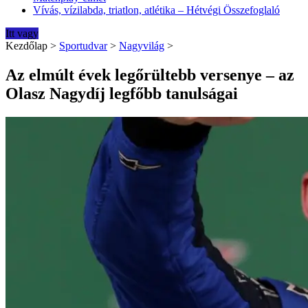
Vívás, vízilabda, triatlon, atlétika – Hétvégi Összefoglaló
Itt vagy
Kezdőlap
>
Sportudvar
>
Nagyvilág
>
Az elmúlt évek legőrültebb versenye – az
Olasz Nagydíj legfőbb tanulságai