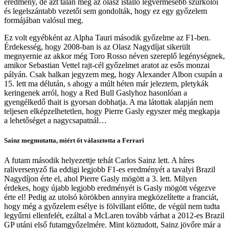
eredmény, de azt talán még az olasz istálló legvérmesebb szurkolói
és legelszántabb vezetői sem gondolták, hogy ez egy győzelem
formájában valósul meg.
Ez volt egyébként az Alpha Tauri második győzelme az F1-ben.
Érdekesség, hogy 2008-ban is az Olasz Nagydíjat sikerült
megnyernie az akkor még Toro Rosso néven szereplő legénységnek,
amikor Sebastian Vettel rajt-cél győzelmet aratot az esős monzai
pályán. Csak halkan jegyzem meg, hogy Alexander Albon csupán a
15. lett ma délután, s ahogy a múlt héten már jeleztem, pletykák
keringenek arról, hogy a Red Bull Gaslyhoz hasonlóan a
gyengélkedő thait is gyorsan dobhatja. A ma látottak alapján nem
teljesen elképzelhetetlen, hogy Pierre Gasly egyszer még megkapja
a lehetőséget a nagycsapatnál…
Sainz megmutatta, miért őt választotta a Ferrari
A futam második helyezettje tehát Carlos Sainz lett. A híres
raliversenyző fia eddigi legjobb F1-es eredményét a tavalyi Brazil
Nagydíjon érte el, ahol Pierre Gasly mögött a 3. lett. Milyen
érdekes, hogy újabb legjobb eredményét is Gasly mögött végezve
érte el! Pedig az utolsó körökben annyira megközelítette a franciát,
hogy még a győzelem esélye is fölvillant előtte, de végül nem tudta
legyűrni ellenfelét, ezáltal a McLaren tovább várhat a 2012-es Brazil
GP utáni első futamgyőzelmére. Mint köztudott, Sainz jövőre már a