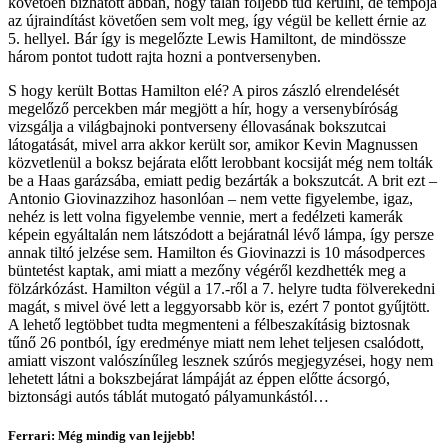
követően bízhatott abban, hogy talán följebb tud kerülni, de tempója
az újraindítást követően sem volt meg, így végül be kellett érnie az
5. hellyel. Bár így is megelőzte Lewis Hamiltont, de mindössze
három pontot tudott rajta hozni a pontversenyben.
S hogy került Bottas Hamilton elé? A piros zászló elrendelését
megelőző percekben már megjött a hír, hogy a versenybíróság
vizsgálja a világbajnoki pontverseny éllovasának bokszutcai
látogatását, mivel arra akkor került sor, amikor Kevin Magnussen
közvetlenül a boksz bejárata előtt lerobbant kocsiját még nem tolták
be a Haas garázsába, emiatt pedig bezárták a bokszutcát. A brit ezt –
Antonio Giovinazzihoz hasonlóan – nem vette figyelembe, igaz,
nehéz is lett volna figyelembe vennie, mert a fedélzeti kamerák
képein egyáltalán nem látszódott a bejáratnál lévő lámpa, így persze
annak tiltó jelzése sem. Hamilton és Giovinazzi is 10 másodperces
büntetést kaptak, ami miatt a mezőny végéről kezdhették meg a
fölzárkózást. Hamilton végül a 17.-ről a 7. helyre tudta fölverekedni
magát, s mivel övé lett a leggyorsabb kör is, ezért 7 pontot gyűjtött.
A lehető legtöbbet tudta megmenteni a félbeszakításig biztosnak
tűnő 26 pontból, így eredménye miatt nem lehet teljesen csalódott,
amiatt viszont valószínűleg lesznek szúrós megjegyzései, hogy nem
lehetett látni a bokszbejárat lámpáját az éppen előtte ácsorgó,
biztonsági autós táblát mutogató pályamunkástól…
Ferrari: Még mindig van lejjebb!