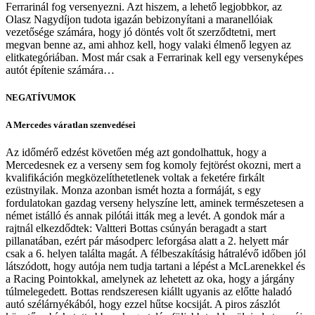
Ferrarinál fog versenyezni. Azt hiszem, a lehető legjobbkor, az
Olasz Nagydíjon tudota igazán bebizonyítani a maranellóiak
vezetősége számára, hogy jó döntés volt őt szerződtetni, mert
megvan benne az, ami ahhoz kell, hogy valaki élmenő legyen az
elitkategóriában. Most már csak a Ferrarinak kell egy versenyképes
autót építenie számára…
NEGATÍVUMOK
A Mercedes váratlan szenvedései
Az időmérő edzést követően még azt gondolhattuk, hogy a
Mercedesnek ez a verseny sem fog komoly fejtörést okozni, mert a
kvalifikáción megközelíthetetlenek voltak a feketére firkált
ezüstnyilak. Monza azonban ismét hozta a formáját, s egy
fordulatokan gazdag verseny helyszíne lett, aminek természetesen a
német istálló és annak pilótái itták meg a levét. A gondok már a
rajtnál elkezdődtek: Valtteri Bottas csúnyán beragadt a start
pillanatában, ezért pár másodperc leforgása alatt a 2. helyett már
csak a 6. helyen találta magát. A félbeszakításig hátralévő időben jól
látszódott, hogy autója nem tudja tartani a lépést a McLarenekkel és
a Racing Pointokkal, amelynek az lehetett az oka, hogy a járgány
túlmelegedett. Bottas rendszeresen kiállt ugyanis az előtte haladó
autó szélárnyékából, hogy ezzel hűtse kocsiját. A piros zászlót