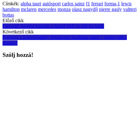
Címkék:
alpha tauri
autósport
carlos sainz
f1
ferrari
forma-1
lewis
hamilton
mclaren
mercedes
monza
olasz nagydíj
pierre gasly
valtteri
bottas
Post
Előző cikk
Egyenlő fizetést kapnak a brazil férfi és női focisták
navigation
Következő cikk
Forrong a közvélemény Djokovics kizárása miatt – jogos volt a
döntés?
Szólj hozzá!