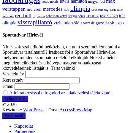
max
lewis hamilton
lando norris
magyar foci
olimpia
verstappen
mercedes
mclaren
oroszország
nob
paris saint-
red bull
tenisz
téli
sergio pérez
tokió 2020
röplabda
sebastian vettel
germain
visszapillantó
olimpia
vízilabda
átigazolások
zöld sport
úszás
Sportudvar Hírlevél
Nincs sok szabadidőd hétközben, de nem szeretnél lemaradni a
Sportudvar tartalmairól? Iratkozz föl a Sportudvar Hírlevélre,
melyben minden szombaton délelőtt elküldjük Neked a héten
megjelent cikkeket és a hétvége magyar vonatkozású
közvetítéseinek listáját is. Tarts velünk!
Vezetéknév
Keresztnév
Email
A feliratkozással elfogadod az adatkezelési tájékoztatót.
© 2026
Készítette:
WordPress
| Téma:
AccessPress Mag
Alsó menü
Kapcsolat
Partnereink