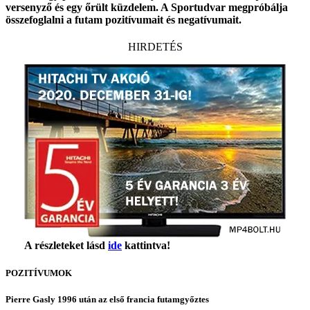
versenyző és egy őrült küzdelem. A Sportudvar megpróbálja
összefoglalni a futam pozitívumait és negatívumait.
HIRDETÉS
A részleteket lásd
ide
kattintva!
POZITÍVUMOK
Pierre Gasly 1996 után az első francia futamgyőztes