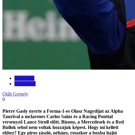
Nagyvilág
Sportudvar
Oláh Gergely
0
Pierre Gasly nyerte a Forma-1-es Olasz Nagydíjat az Alpha
Taurival a mclarenes Carlos Sainz és a Racing Ponttal
versenyző Lance Stroll előtt. Bizony, a Mercedesek és a Red
Bullok sehol nem voltak hozzájuk képest. Hogy mi kellett
ehhez? Egy piros zászló, néhány, rosszkor a boxba hajtó