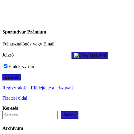
Sportudvar Prémium
Felhasználónév vagy Email
Jelszó
Emlékezz rám
Regisztrálok!
|
Elfelejtette a jelszavát?
Fizetési oldal
Keresés
Search
Archívum