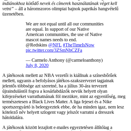
indiánokhoz kötődő nevek és címerek használatának véget kell
vetni”
– áll a háromszoros olimpiai bajnok paprikás hangvételű
üzenetében.
We are not equal until all our communities
are equal. In support of our Native
American communities, the use of Native
mascot names needs to end.
@Redskins
@NFL
#TheTimeIsNow
pic.twitter.com/3ZSmNhCZFa
— Carmelo Anthony (@carmeloanthony)
July 8, 2020
A játékosok mellett az NBA vezetői is kiállnak a színesbőrűek
mellett, ugyanis a befolyásos játékos-szakszervezet tagjainak
jelentős többsége azt szeretné, ha a július 30-ára tervezett
újraindulástól fogva a kosárlabdázók nevük helyett olyan
kifejezéseket varrathatnának föl mezükre, mint az egyenlőség, meg
természetesen a Black Lives Matter. A liga fejesei és a Nike
sportszergyártó is beleegyeztek ebbe, de ha minden igaz, nem lesz
kötelező név helyett szlogent vagy jelszót varratni a dresszek
hátoldalára.
A játékosok között lezajlott e-mailes egyeztetésen állítólag a