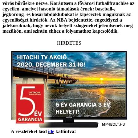
vörös bőrűekre nézve. Korántsem a fővárosi futballfranchise az
egyetlen, amelyet hasonló támadások érnek: baseball-,
jégkorong- és kosárlabdaklubokat is kipécéztek maguknak az
egyenlőséget hirdetők. Az NBA bejelentette, engedélyezi a
játékosoknak, hogy nevük helyett szlogeneket jelenítsenek meg
mezükön, ami szintén ehhez a folyamathoz kapcsolódik.
HIRDETÉS
A részleteket lásd
ide
kattintva!