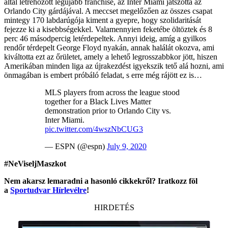
által létrehozott legújabb franchise, az Inter Miami játszotta az
Orlando City gárdájával. A meccset megelőzően az összes csapat
mintegy 170 labdarúgója kiment a gyepre, hogy szolidaritását
fejezze ki a kisebbségekkel. Valamennyien feketébe öltöztek és 8
perc 46 másodpercig letérdepeltek. Annyi ideig, amíg a gyilkos
rendőr térdepelt George Floyd nyakán, annak halálát okozva, ami
kiváltotta ezt az őrületet, amely a lehető legrosszabbkor jött, hiszen
Amerikában minden liga az újrakezdést igyekszik tető alá hozni, ami
önmagában is embert próbáló feladat, s erre még rájött ez is…
MLS players from across the league stood
together for a Black Lives Matter
demonstration prior to Orlando City vs.
Inter Miami.
pic.twitter.com/4wszNbCUG3
— ESPN (@espn)
July 9, 2020
#NeViseljMaszkot
Nem akarsz lemaradni a hasonló cikkekről? Iratkozz föl
a
Sportudvar Hírlevélre
!
HIRDETÉS