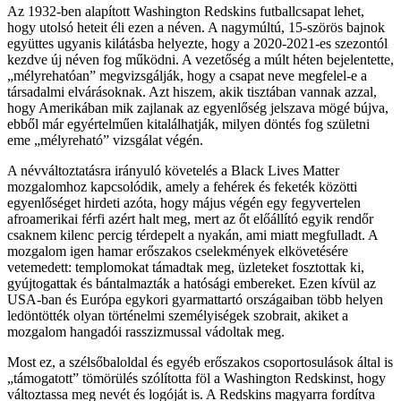
Az 1932-ben alapított Washington Redskins futballcsapat lehet,
hogy utolsó heteit éli ezen a néven. A nagymúltú, 15-szörös bajnok
együttes ugyanis kilátásba helyezte, hogy a 2020-2021-es szezontól
kezdve új néven fog működni. A vezetőség a múlt héten bejelentette,
„mélyrehatóan” megvizsgálják, hogy a csapat neve megfelel-e a
társadalmi elvárásoknak. Azt hiszem, akik tisztában vannak azzal,
hogy Amerikában mik zajlanak az egyenlőség jelszava mögé bújva,
ebből már egyértelműen kitalálhatják, milyen döntés fog születni
eme „mélyreható” vizsgálat végén.
A névváltoztatásra irányuló követelés a Black Lives Matter
mozgalomhoz kapcsolódik, amely a fehérek és feketék közötti
egyenlőséget hirdeti azóta, hogy május végén egy fegyvertelen
afroamerikai férfi azért halt meg, mert az őt előállító egyik rendőr
csaknem kilenc percig térdepelt a nyakán, ami miatt megfulladt. A
mozgalom igen hamar erőszakos cselekmények elkövetésére
vetemedett: templomokat támadtak meg, üzleteket fosztottak ki,
gyújtogattak és bántalmazták a hatósági embereket. Ezen kívül az
USA-ban és Európa egykori gyarmattartó országaiban több helyen
ledöntötték olyan történelmi személyiségek szobrait, akiket a
mozgalom hangadói rasszizmussal vádoltak meg.
Most ez, a szélsőbaloldal és egyéb erőszakos csoportosulások által is
„támogatott” tömörülés szólította föl a Washington Redskinst, hogy
változtassa meg nevét és logóját is. A Redskins magyarra fordítva