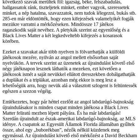
következő szavak merültek föl: igazság, béke, felszabadulás,
hallgassatok ránk, tiszteljetek minket, ember vagyok, szeressetek
minket, a nép hatalma, szavazzatok, nem tudok lélegezni, bukás stb.
285-en már eldöntötték, hogy ezen kifejezések valamelyikét fogják
mezükre varratni a mérkőzéseken. Mindössze 17 játékos
ragaszkodik saját nevéhez. A pletykák szerint az egyenlőség és a
Black Lives Matter a két legkedveltebb kifejezés a kosarasok
körében.
Ezeket a szavakat akár több nyelven is fölvarrhatják a külföldi
játékosok mezére, nyilván az angol mellett elsősorban saját
nyelvükön. A tervek szerint az üzenetek az újraindulást követő első
négy játéknapon lesznek láthatók a mezeken, ezt követően a
játékosok ismét a saját nevükkel ellátott dresszekben dobálgathatják
a duplákat és a triplákat, azonban még ekkor is meg lesz a
lehetőségük arra, hogy nevük alá a választott szlogent is feltüntessék
egészen a szezon végéig.
Emlékezetes, hogy pár héttel ezelőtt az angol labdarúgó-bajnokság
újraindulásakor is minden csapat minden játékosa a Black Lives
Matter feliratú mezben lépett pályára. És ha már labdarúgás!
Szerdán újraindult az észak-amerikai labdarúgó-bajnokság, az MLS
idénye. A csapatok az Egyesült Államok Florida államában gyűltek
össze, ahol egy „buborékban”, nézők nélkül küzdenek meg
egymással. Az újraindulást követő első mérkőzést a David Beckham