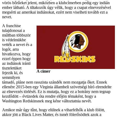
vörös bőrűeket jelent, miközben a klubcímerben pedig egy indián
ember látható. A tiltakozók úgy vélik, hogy a csapat elnevezésével
megsérti az amerikai indiánokat, ezért nem viselheti tovább ezt a
nevet.
A franchise
tulajdonosai a
múltban többször
is védelmükbe
vették a nevet és a
logót, arra
hivatkozva, hogy
ezzel éppen hogy
az indiánok iránti
tiszteletüket
A címer
fejezik ki, és
semmilyen
támadó, pláne nem rasszista szándék nem mozgatja őket. Ennek
ellenére 2015-ben egy Virginia állambeli szövetségi bíró elrendelte
az elnevezés törlését. Ez is mutatja, hogy ez a botrány nem tegnap
kezdődött – évtizedek óta rendre előjön témaként, hogy a
Washington Redskinsnek meg kéne változtatnia nevét.
Amikor már úgy tűnt, hogy elülnek a viharfelhők a klub fölött,
akkor jött a Black Lives Matter, és ismét fölerősödtek azok a