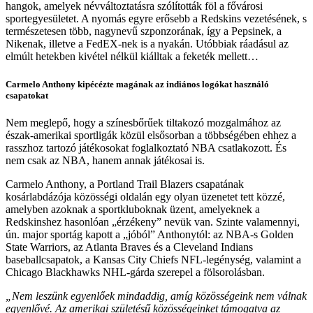
hangok, amelyek névváltoztatásra szólították föl a fővárosi
sportegyesületet. A nyomás egyre erősebb a Redskins vezetésének, s
természetesen több, nagynevű szponzorának, így a Pepsinek, a
Nikenak, illetve a FedEX-nek is a nyakán. Utóbbiak ráadásul az
elmúlt hetekben kivétel nélkül kiálltak a feketék mellett…
Carmelo Anthony kipécézte magának az indiános logókat használó
csapatokat
Nem meglepő, hogy a színesbőrűek tiltakozó mozgalmához az
észak-amerikai sportligák közül elsősorban a többségében ehhez a
rasszhoz tartozó játékosokat foglalkoztató NBA csatlakozott. És
nem csak az NBA, hanem annak játékosai is.
Carmelo Anthony, a Portland Trail Blazers csapatának
kosárlabdázója közösségi oldalán egy olyan üzenetet tett közzé,
amelyben azoknak a sportkluboknak üzent, amelyeknek a
Redskinshez hasonlóan „érzékeny” nevük van. Szinte valamennyi,
ún. major sportág kapott a „jóból” Anthonytól: az NBA-s Golden
State Warriors, az Atlanta Braves és a Cleveland Indians
baseballcsapatok, a Kansas City Chiefs NFL-legénység, valamint a
Chicago Blackhawks NHL-gárda szerepel a fölsorolásban.
„Nem leszünk egyenlőek mindaddig, amíg közösségeink nem válnak
egyenlővé. Az amerikai születésű közösségeinket támogatva az