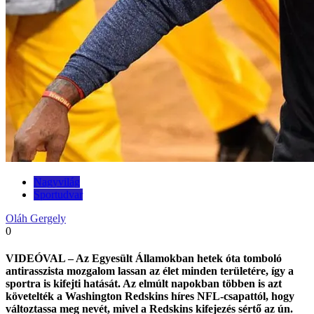
Nagyvilág
Sportudvar
Oláh Gergely
0
VIDEÓVAL – Az Egyesült Államokban hetek óta tomboló
antirasszista mozgalom lassan az élet minden területére, így a
sportra is kifejti hatását. Az elmúlt napokban többen is azt
követelték a Washington Redskins híres NFL-csapattól, hogy
változtassa meg nevét, mivel a Redskins kifejezés sértő az ún.