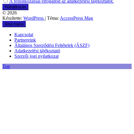
A feliratkozással elfogadod az adatkezelési tájékoztatót.
© 2026
Készítette:
WordPress
| Téma:
AccessPress Mag
Alsó menü
Kapcsolat
Partnereink
Általános Szerződési Feltételek (ÁSZF)
Adatkezelési tájékoztató
Szerzői jogi nyilatkozat
Top