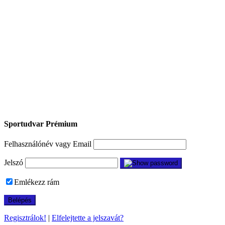
Sportudvar Prémium
Felhasználónév vagy Email
Jelszó
Emlékezz rám
Regisztrálok!
|
Elfelejtette a jelszavát?