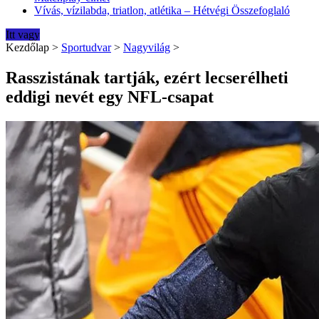
Vívás, vízilabda, triatlon, atlétika – Hétvégi Összefoglaló
Itt vagy
Kezdőlap
>
Sportudvar
>
Nagyvilág
>
Rasszistának tartják, ezért lecserélheti
eddigi nevét egy NFL-csapat