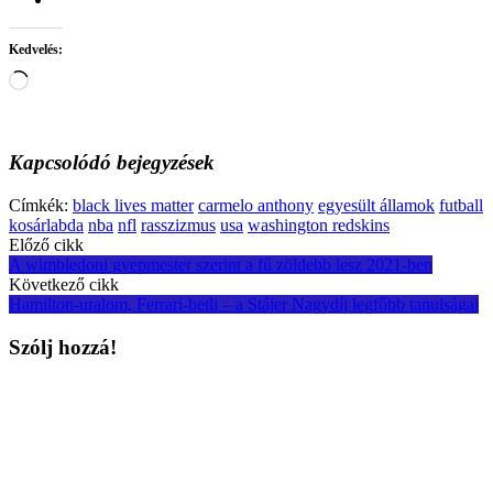
Kedvelés:
Loading…
Kapcsolódó bejegyzések
Címkék:
black lives matter
carmelo anthony
egyesült államok
futball
kosárlabda
nba
nfl
rasszizmus
usa
washington redskins
Post
Előző cikk
A wimbledoni gyepmester szerint a fű zöldebb lesz 2021-ben
navigation
Következő cikk
Hamilton-uralom, Ferrari-betli – a Stájer Nagydíj legfőbb tanulságai
Szólj hozzá!