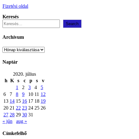
Fizetési oldal
Keresés
Search
Archívum
Archívum
Naptár
2020. július
h
K
s
c
p
s
v
1
2
3
4
5
6
7
8
9
10
11
12
13
14
15
16
17
18
19
20
21
22
23
24
25
26
27
28
29
30
31
« jún
aug »
Címkefelhő