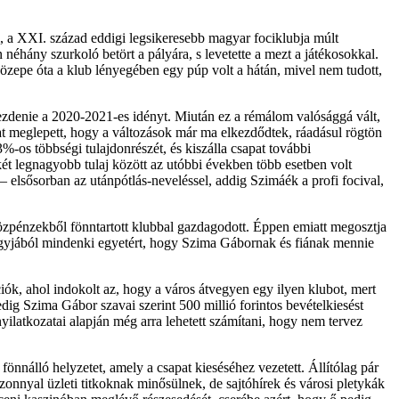
ki, a XXI. század eddigi legsikeresebb magyar fociklubja múlt
néhány szurkoló betört a pályára, s levetette a mezt a játékosokkal.
zepe óta a klub lényegében egy púp volt a hátán, mivel nem tudott,
kezdenie a 2020-2021-es idényt. Miután ez a rémálom valósággá vált,
kat meglepett, hogy a változások már ma elkezdődtek, ráadásul rögtön
-os többségi tulajdonrészét, és kiszálla csapat további
t legnagyobb tulaj között az utóbbi években több esetben volt
elsősorban az utánpótlás-neveléssel, addig Szimáék a profi focival,
zpénzekből fönntartott klubbal gazdagodott. Éppen emiatt megosztja
 nagyjából mindenki egyetért, hogy Szima Gábornak és fiának mennie
ók, ahol indokolt az, hogy a város átvegyen egy ilyen klubot, mert
ig Szima Gábor szavai szerint 500 millió forintos bevételkiesést
nyilatkozatai alapján még arra lehetett számítani, hogy nem tervez
nnálló helyzetet, amely a csapat kieséséhez vezetett. Állítólag pár
izonnyal üzleti titkoknak minősülnek, de sajtóhírek és városi pletykák