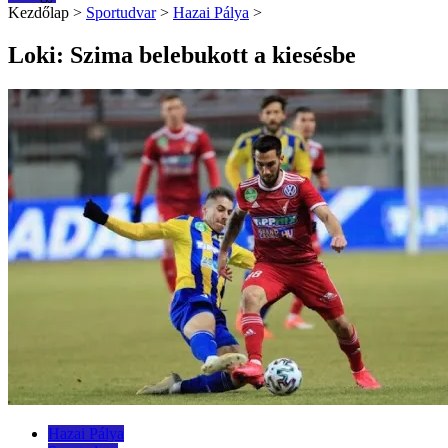
Kezdőlap
>
Sportudvar
>
Hazai Pálya
>
Loki: Szima belebukott a kiesésbe
Hazai Pálya