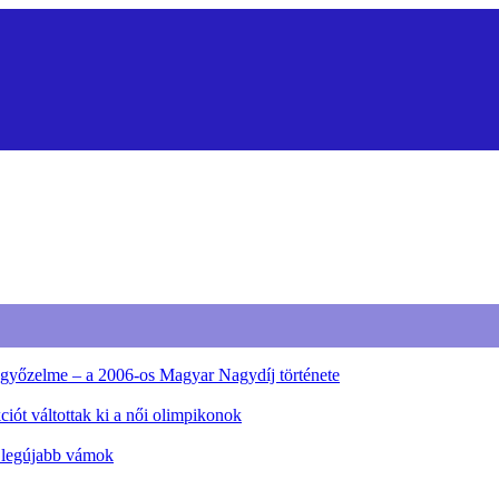
ő győzelme – a 2006-os Magyar Nagydíj története
iót váltottak ki a női olimpikonok
a legújabb vámok