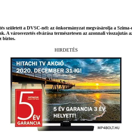
és született a DVSC-nél: az önkormányzat megvásárolja a Szima-c
nak. A városvezetés elvárása természetesen az azonnali visszajutá
 biztos.
HIRDETÉS