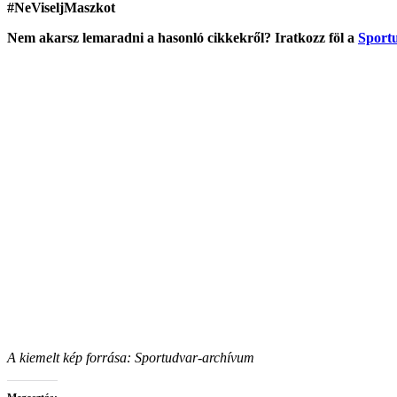
#NeViseljMaszkot
Nem akarsz lemaradni a hasonló cikkekről? Iratkozz föl a
Sportu
A kiemelt kép forrása:
Sportudvar-archívum