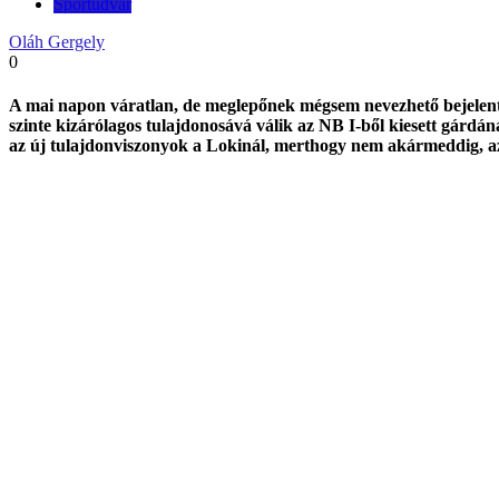
Sportudvar
Oláh Gergely
0
A mai napon váratlan, de meglepőnek mégsem nevezhető bejelent
szinte kizárólagos tulajdonosává válik az NB I-ből kiesett gárdá
az új tulajdonviszonyok a Lokinál, merthogy nem akármeddig, az