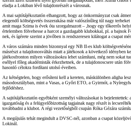
szerint azért született ilyen gyorsan megállapodás, mert Szima Gábo
eladja a Lokiban lévő tulajdonrészét a városnak.
A mai sajtótájékoztatón elhangzott, hogy az önkormányzat csak átmene
elegendő költségvetés összerakása már valószínűleg túl nagy terheket
amit maga Szima is évek óta szorgalmazott – ,hogy egy tőkeerős helyi 
értelemben fölvehesse a harcot a gazdagabb klubokkal, pl. a bajnok
nek, és ígérete szerint a jövőben is rendszeresen kilátogat a csapat mé
A város számára minden bizonnyal egy NB II-es klub költségvetésének 
másrészt a tulajdonosváltás miatt a játékosok a következő idényben keve
játékosfronton milyen változásokra lehet számítani, még nem sokat t
eséllyel főleg akadémisták érkezhetnek, de a tulajdonoscsere után fö
hasonló célokra fordítani utolsó éveiben.
Az kétségtelen, hogy erősíteni kell a kereten, máskülönben aligha le
másodosztályban, mint a Vasas, a Győri ETO, a Gyirmót, a Nyíregyház
fejlődéshez.
A sajtótájékoztatón egyébként személyi változásokat is bejelentettek: 
igazgatóság és a felügyelőbizottság tagjainak nagy részét is lecserélt
továbbadni a klubot. A régi vezetőségből csupán Róka Gézára számít
A megújulás tehát megindult a DVSC-nél, azonban a csapat közeljövő
Lokinál.