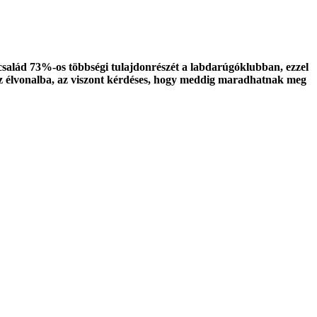
salád 73%-os többségi tulajdonrészét a labdarúgóklubban, ezzel
s az élvonalba, az viszont kérdéses, hogy meddig maradhatnak meg