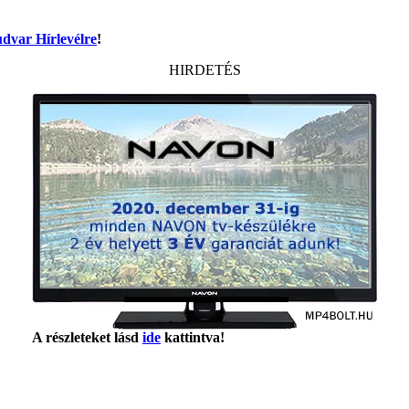
dvar Hírlevélre
!
HIRDETÉS
A részleteket lásd
ide
kattintva!