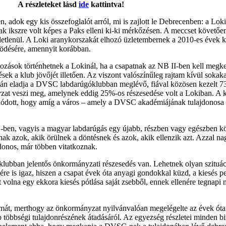
A részleteket lásd
ide
kattintva!
n, adok egy kis összefoglalót arról, mi is zajlott le Debrecenben: a Lo
k ikszre volt képes a Paks elleni ki-ki mérkőzésen. A meccset követően 
etlenül. A Loki aranykorszakát elhozó üzletembernek a 2010-es évek kö
ködésére, amennyit korábban.
áltozások történhetnek a Lokinál, ha a csapatnak az NB II-ben kell meg
ések a klub jövőjét illetően. Az viszont valószínűleg rajtam kívül soka
tán eladja a DVSC labdarúgóklubban meglévő, fiával közösen kezelt 73%
zat veszi meg, amelynek eddig 25%-os részesedése volt a Lokiban. A ké
adódott, hogy amíg a város – amely a DVSC akadémiájának tulajdonosa – 
-ben, vagyis a magyar labdarúgás egy újabb, részben vagy egészben kö
nnak azok, akik örülnek a döntésnek és azok, akik ellenzik azt. Azzal
ajdonos, már többen vitatkoznak.
lubban jelentős önkormányzati részesedés van. Lehetnek olyan szituáci
e is igaz, hiszen a csapat évek óta anyagi gondokkal küzd, a kiesés ped
t volna egy ekkora kiesés pótlása saját zsebből, ennek ellenére tegnapi 
mát, merthogy az önkormányzat nyilvánvalóan megelégelte az évek óta fö
ub többségi tulajdonrészének átadásáról. Az egyezség részletei minden b