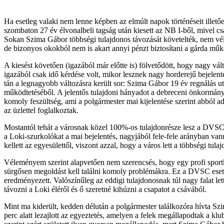
Ha esetleg valaki nem lenne képben az elmúlt napok történéseit illetőe
szombaton 27 év élvonalbeli tagság után kiesett az NB I-ből, mivel csa
Sokan Szima Gábor többségi tulajdonos távozását követelték, nem vél
de bizonyos okokból nem is akart annyi pénzt biztosítani a gárda mű
A kiesést követően (igazából már előtte is) fölvetődött, hogy nagy v
igazából csak idő kérdése volt, mikor lesznek nagy horderejű bejelent
tán a legnagyobb változásra került sor: Szima Gábor 19 év regnálás u
működtetéséből. A jelentős tulajdoni hányadot a debreceni önkormány
komoly feszültség, ami a polgármester mai kijelentése szerint abból 
az üzlettel foglalkoztak.
Mostantól tehát a városnak közel 100%-os tulajdonrésze lesz a DVSC
a Loki-szurkolókat a mai bejelentés, nagyjából fele-fele arányban va
kellett az egyesülettől, viszont azzal, hogy a város lett a többségi tul
Véleményem szerint alapvetően nem szerencsés, hogy egy profi sportk
sürgősen megoldást kell találni komoly problémákra. Ez a DVSC esetér
eredményezett. Valószínűleg az eddigi tulajdonosnak túl nagy falat let
távozni a Loki éléről és ő szeretné kihúzni a csapatot a csávából.
Mint ma kiderült, kedden délután a polgármester találkozóra hívta Szi
perc alatt lezajlott az egyeztetés, amelyen a felek megállapodtak a kl