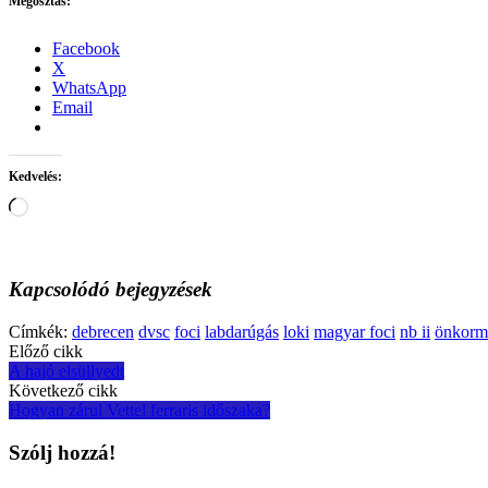
Megosztás:
Facebook
X
WhatsApp
Email
Kedvelés:
Loading…
Kapcsolódó bejegyzések
Címkék:
debrecen
dvsc
foci
labdarúgás
loki
magyar foci
nb ii
önkorm
Post
Előző cikk
A hajó elsüllyedt
navigation
Következő cikk
Hogyan zárul Vettel ferraris időszaka?
Szólj hozzá!