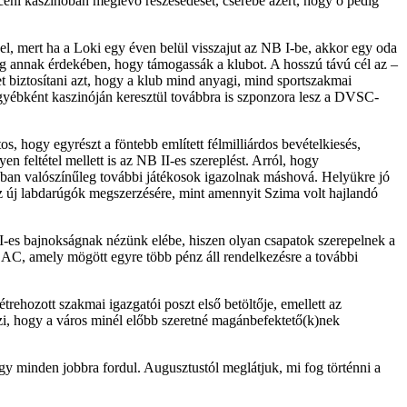
eni kaszinóban meglévő részesedését, cserébe azért, hogy ő pedig
l, mert ha a Loki egy éven belül visszajut az NB I-be, akkor egy oda
meg annak érdekében, hogy támogassák a klubot. A hosszú távú cél az –
et biztosítani azt, hogy a klub mind anyagi, mind sportszakmai
yébként kaszinóján keresztül továbbra is szponzora lesz a DVSC-
 hogy egyrészt a föntebb említett félmilliárdos bevételkiesés,
n feltétel mellett is az NB II-es szereplést. Arról, hogy
okban valószínűleg további játékosok igazolnak máshová. Helyükre jó
doz új labdarúgók megszerzésére, mint amennyit Szima volt hajlandó
 II-es bajnokságnak nézünk elébe, hiszen olyan csapatok szerepelnek a
EAC, amely mögött egyre több pénz áll rendelkezésre a további
trehozott szakmai igazgatói poszt első betöltője, emellett az
elzi, hogy a város minél előbb szeretné magánbefektető(k)nek
 minden jobbra fordul. Augusztustól meglátjuk, mi fog történni a