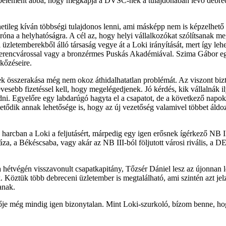
r belement abba, hogy megkapja a DVSC-nek a tulajdonában lévő debrec
tileg kíván többségi tulajdonos lenni, ami másképp nem is képzelhető e
 róna a helyhatóságra. A cél az, hogy helyi vállalkozókat szólítsanak 
üzletemberekből álló társaság vegye át a Loki irányítását, mert így leh
 Ferencvárossal vagy a bronzérmes Puskás Akadémiával. Szima Gábor eg
rkőzéseire.
összerakása még nem okoz áthidalhatatlan problémát. Az viszont biztos,
sebb fizetéssel kell, hogy megelégedjenek. Jó kérdés, kik vállalnák ilye
udni. Egyelőre egy labdarúgó hagyta el a csapatot, de a következő nap
lvetődik annak lehetősége is, hogy az új vezetőség valamivel többet ál
sz harcban a Loki a feljutásért, márpedig egy igen erősnek ígérkező NB
a, a Békéscsaba, vagy akár az NB III-ból följutott városi rivális, a D
a hétvégén visszavonult csapatkapitány, Tőzsér Dániel lesz az újonnan lé
ék. Köztük több debreceni üzletember is megtalálható, ami szintén azt j
anak.
je még mindig igen bizonytalan. Mint Loki-szurkoló, bízom benne, hogy