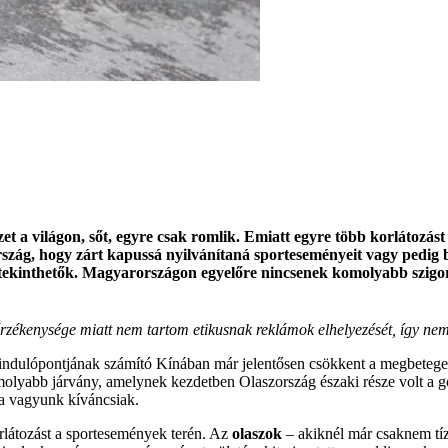
t a világon, sőt, egyre csak romlik. Emiatt egyre több korlátozást v
szág, hogy zárt kapussá nyilvánítaná sporteseményeit vagy pedig b
tekinthetők. Magyarországon egyelőre nincsenek komolyabb szigorí
zékenysége miatt nem tartom etikusnak reklámok elhelyezését, így nem 
ndulópontjának számító Kínában már jelentősen csökkent a megbetegedése
molyabb járvány, amelynek kezdetben Olaszország északi része volt a 
ára vagyunk kíváncsiak.
rlátozást a sportesemények terén. Az
olaszok
– akiknél már csaknem tíz