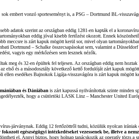
éb, sok embert vonzó sporteseményt is, a PSG – Dortmund BL-visszavágó 
issebb adatok szerint az országban eddig 1281-en kapták el a koronavírus
leti tartományokban eddig jóval kisebb fertőzést okozott. Ennek köszönh
bb meccsre is zárt kapuk mögött kerül sor, mivel olyan tartományokban 
mbati Dortmund – Schalke összecsapásokat sem, valamint a Düsseldor
ézkedést, vagyis egy mérkőzésen sem lesznek nézők.
tak meg és 32-en épültek fel teljesen. Az országban eddig nem hoztak
 az első és a másodosztály következő kettő fordulóját zárt kapuk mögöt
i ellen esedékes Bajnokok Ligája-visszavágóra is zárt kapuk mögött ke
omániában és Dániában
is zárt kapussá nyilvánítottak szinte minden 
edélyezték, hogy a csütörtöki LASK Linz – Manchester United Európa 
avírus-járványnak. Eddig 12 fertőzöttről tudni, közülük nyolcan iráni
gy fokozott egészségügyi intézkedéseket vezessenek be, illetve a ne
döntheti el. Annyi biztos, hogy holnap tanácskozik az operatív törzs a 