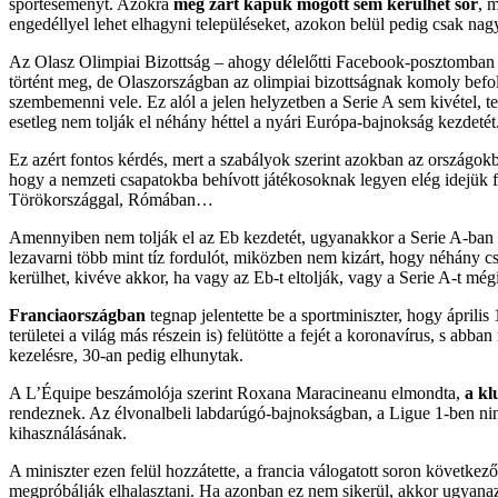
sporteseményt. Azokra
még zárt kapuk mögött sem kerülhet sor
, 
engedéllyel lehet elhagyni településeket, azokon belül pedig csak nag
Az Olasz Olimpiai Bizottság – ahogy délelőtti Facebook-posztomban je
történt meg, de Olaszországban az olimpiai bizottságnak komoly befoly
szembemenni vele. Ez alól a jelen helyzetben a Serie A sem kivétel, t
esetleg nem tolják el néhány héttel a nyári Európa-bajnokság kezdetét
Ez azért fontos kérdés, mert a szabályok szerint azokban az országokba
hogy a nemzeti csapatokba behívott játékosoknak legyen elég idejük fe
Törökországgal, Rómában…
Amennyiben nem tolják el az Eb kezdetét, ugyanakkor a Serie A-ban ápr
lezavarni több mint tíz fordulót, miközben nem kizárt, hogy néhány c
kerülhet, kivéve akkor, ha vagy az Eb-t eltolják, vagy a Serie A-t mé
Franciaországban
tegnap jelentette be a sportminiszter, hogy ápril
területei a világ más részein is) felütötte a fejét a koronavírus, s 
kezelésre, 30-an pedig elhunytak.
A L’Équipe beszámolója szerint Roxana Maracineanu elmondta,
a kl
rendeznek. Az élvonalbeli labdarúgó-bajnokságban, a Ligue 1-ben nin
kihasználásának.
A miniszter ezen felül hozzátette, a francia válogatott soron következ
megpróbálják elhalasztani. Ha azonban ez nem sikerül, akkor ugyanaz 