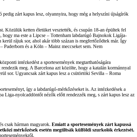
pedig zárt kapus lesz, olyannyira, hogy még a helyszíni újságírók
t. Közülük ketten életüket vesztették, és csupán 18-an épültek fel
ető, hogy ma este a Lipcse – Tottenham labdarúgó Bajnokok Ligája-
kerül rájuk sor, ahol akár több százan is megfertőződtek már. Így
f – Paderborn és a Köln – Mainz meccseket sem. Nem
 központi intézkedést a sportesemények megtarthatóságára
t rendezik meg. A Barcelona azt közölte, hogy a katalán kormánnyal
rül sor. Ugyancsak zárt kapus lesz a csütörtöki Sevilla – Roma
sporteseményt, így a labdarúgó-mérkőzéseket is. Az intézkedések a
Liga-nyolcaddöntőt nézők előtt rendezzék meg, s zárt kapus lesz az
ak és csak hárman magyarok.
Emiatt a sportesemények zárt kapussá
mzetközi mérkőzések esetén megtiltsák külföldi szurkolók érkezését.
sporteseményekről.