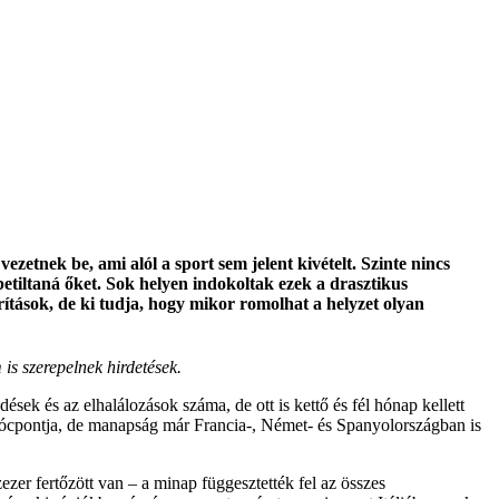
ezetnek be, ami alól a sport sem jelent kivételt. Szinte nincs
etiltaná őket. Sok helyen indokoltak ezek a drasztikus
tások, de ki tudja, hogy mikor romolhat a helyzet olyan
is szerepelnek hirdetések.
k és az elhalálozások száma, de ott is kettő és fél hónap kellett
gócpontja, de manapság már Francia-, Német- és Spanyolországban is
ezer fertőzött van – a minap függesztették fel az összes