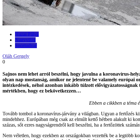
Hazai Pálya
Nagyvilág
Sportudvar
Oláh Gergely
0
Sajnos nem lehet arról beszélni, hogy javulna a koronavírus-helyze
olyan nap mostanság, amikor ne jelentené be valamely európai or
intézkedések, néhol azonban inkább túlzott elővigyázatosságnak 
mértékben, hogy ez bekövetkezzen…
Ebben a cikkben a téma ér
Tovább tombol a koronavírus-járvány a világban. Ugyan a fertőzés kii
mindehhez. Európában még csak az elmúlt kettő hétben alakult ki ko
százas, sőt ezres nagyságrendről kell beszélni, ha a fertőzöttek szám
Nem véletlen, hogy ezekben az országokban vezették be a legtöbb ko