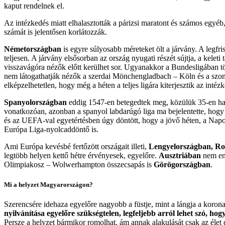
kaput rendelnek el.
Az intézkedés miatt elhalasztották a párizsi maratont és számos egy
számát is jelentősen korlátozzák.
Németországban
is egyre súlyosabb méreteket ölt a járvány. A legfr
teljesen. A járvány elsősorban az ország nyugati részét sújtja, a ke
visszavágóra nézők előtt kerülhet sor. Ugyanakkor a Bundesligában tö
nem látogathatják nézők a szerdai Mönchengladbach – Köln és a szo
elképzelhetetlen, hogy még a héten a teljes ligára kiterjesztik az int
Spanyolországban
eddig 1547-en betegedtek meg, közülük 35-en hal
vonatkozóan, azonban a spanyol labdarúgó liga ma bejelentette, hogy
és az UEFA-val egyetértésben úgy döntött, hogy a jövő héten, a Napol
Európa Liga-nyolcaddöntő is.
Ami Európa kevésbé fertőzött országait illeti,
Lengyelországban, R
legtöbb helyen kettő hétre érvényesek, egyelőre.
Ausztriában
nem eng
Olimpiakosz – Wolwerhampton összecsapás is
Görögországban
.
Mi a helyzet Magyarországon?
Szerencsére idehaza egyelőre nagyobb a füstje, mint a lángja a koron
nyilvánítása egyelőre szükségtelen, legfeljebb arról lehet szó, ho
Persze a helyzet bármikor romolhat, ám annak alakulását csak az élet 