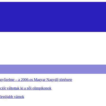
ő győzelme – a 2006-os Magyar Nagydíj története
iót váltottak ki a női olimpikonok
a legújabb vámok