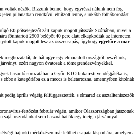
ban voltak nézők. Bízzunk benne, hogy egyrészt nálunk nem fog
elen pillanatban rendkívül eltúlzott lenne, s inkább fölháborodást
arúgó Eb-pótselejtezőt zárt kapuk mögött játsszák Szófiában, mivel a
ra fönntartott 2500 belépőt 40 perc alatt elkapkodták az interneten.
 nyitott kapuk mögött lesz az összecsapás, úgyhogy
egyelőre a már
ek meghozatalát, de hát ugye egy elmaradott országról beszélünk,
járványt, ezért nagyon óvatosak a tömegrendezvényekkel.
ölgyek hasonló sorozatában a Győri ETO bukaresti vendégjátéka is,
 s ebbe a kategóriába ez a meccs is beletartozna, amennyiben kitolnák
 pedig április végéig felfüggesztették, s elmarad az asztaliteniszezők
 koronavírus-fertőzést február végén, amikor Olaszországban játszottak
 saját uszodájukat sem használhatták egy ideig a járvánnyal
 hétvégi bajnoki mérkőzésen már leülhet csapata kispadjára, amelyen a