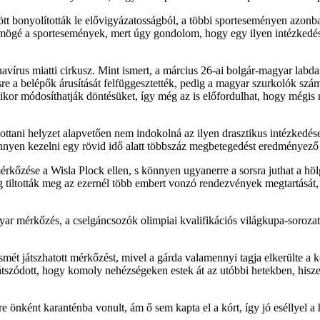
tt bonyolították le elővigyázatosságból, a többi sporteseményen azon
 mögé a sportesemények, mert úgy gondolom, hogy egy ilyen intézkedés j
avírus miatti cirkusz. Mint ismert, a március 26-ai bolgár-magyar labd
e a belépők árusítását felfüggesztették, pedig a magyar szurkolók számá
kor módosíthatják döntésüket, így még az is előfordulhat, hogy mégis
ttani helyzet alapvetően nem indokolná az ilyen drasztikus intézkedés
nyen kezelni egy rövid idő alatt többszáz megbetegedést eredményező 
érkőzése a Wisla Plock ellen, s könnyen ugyanerre a sorsra juthat a h
g tiltották meg az ezernél több embert vonzó rendezvények megtartását,
ar mérkőzés, a cselgáncsozók olimpiai kvalifikációs világkupa-sorozatát
n ismét játszhatott mérkőzést, mivel a gárda valamennyi tagja elkerülte a
szódott, hogy komoly nehézségeken estek át az utóbbi hetekben, hiszen
 önként karanténba vonult, ám ő sem kapta el a kórt, így jó eséllyel a