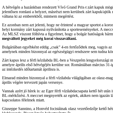
A hétvégén a hazánkban rendezett Vívó Grand Prix-t zárt kapuk mögö
jelentősen romlani a helyzet, másrészt nem kerülnek zárt kapuk/ajtók
váltana ki az emberekből, mintsem megértést.
Ez azonban nem azt jelenti, hogy ne érintené a magyar sportot a koron
helyi kormány zárt kapussá nyilvánította a sporteseményeket. A meccsr
Az MLSZ viszont fölhívta a figyelmet, hogy a bolgár hatóságok bármi
megváltott jegyeket még korai visszaváltani.
Bulgáriában egyébként eddig „csak” 4-en fertőződtek meg, vagyis az o
amelynek minden bizonnyal az egészségügyi rendszere sem tudna kön
Zárt kapus lesz a férfi kézilabda BL-ben a Veszprém lengyelországi m
amelyre április első hétvégéjén kerülne sor. Romániában március 31-i
az intézkedés időtartamát áprilisra is.
Elmarad minden bizonnyal a férfi vízilabda világligában az olasz-magy
április végére tervezett japán versenye.
Vannak azért jó hírek is: az Eger férfi vízilabdacsapata kettő hét utá
BL-mérkőzést. A meccset megnyerték az egriek, akiken nem igazán lát
kapcsolatos félelmek miatt.
Giuseppe Sannino, a Honvéd focistáinak olasz vezetőedzője kettő hétre