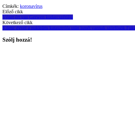
Címkék:
koronavírus
Post
Előző cikk
Véget ért van Gerwen kudarcszériája
navigation
Következő cikk
Kilenc évvel a nukleáris katasztrófa után ismét vannak szörfösök Fu
Szólj hozzá!