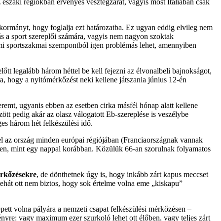
az északi régiókban érvényes vesztegzárat, vagyis most Itáliában csak
kormányt, hogy foglalja ezt határozatba. Ez ugyan eddig elvileg nem
rás a sport szereplői számára, vagyis nem nagyon szoktak
g, ami sportszakmai szempontból igen problémás lehet, amennyiben
őtt legalább három héttel be kell fejezni az élvonalbeli bajnokságot,
a, hogy a nyitómérkőzést neki kellene játszania június 12-én
eremt, ugyanis ebben az esetben cirka másfél hónap alatt kellene
tt pedig akár az olasz válogatott Eb-szereplése is veszélybe
es három hét felkészülési idő.
vel az ország minden európai régiójában (Franciaországnak vannak
többen, mint egy nappal korábban. Közülük 66-an szorulnak folyamatos
érkőzésekre
, de dönthetnek úgy is, hogy inkább zárt kapus meccset
ehát ott nem biztos, hogy sok értelme volna eme „kiskapu”
épett volna pályára a nemzeti csapat felkészülési mérkőzésen –
nyre: vagy maximum ezer szurkoló lehet ott élőben, vagy teljes zárt