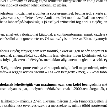
mivel a kormány az ország egész területére kiterjesztette az eddig csak 
yon indokolt esetben lehet kimenni az utcára.
leztem – hozta meg a döntést a sportesemények betiltásáról, s kérte a 
ása van a sportéletre nézve. Amit a testület mond, az általában szentí
ehát a labdarúgó-bajnokság is jó eséllyel szünetelni fog április elejéi
.
n, amelyek válogatottjai kijutottak a kontinenstornára, annak kezdete el
lkészülni a megmérettetésre. Olaszország is ott lesz az Eb-n, olyannyir
ilis elejéig tényleg nem lesz forduló, akkor az igen nehéz helyzetet t
sapatnak a nemzetközi kupákban is lesz jelenése. Ilyen körülmények közö
gis folytatják ezen a hétvégén, mert akkor alighanem meglenne a szükség
is 15-éig minden sporteseményt zárt kapuk mögött kell megrendezni, mi
abban már – a reggeli adatok szerint – 1412-en betegedtek meg, 263-mal 
uboknak lehetőségük van maximum ezer szurkolót beengedni a m
csen olyan csapat, amelynek mérkőzéseit csak 1-2000-ren látogatnák, t
ő találkozóit – március 27-én Ukrajna, március 31-én Finnország ellen l
a szabály lesz érvényes ezekre a meccsekre is, mint a többi sportesemé