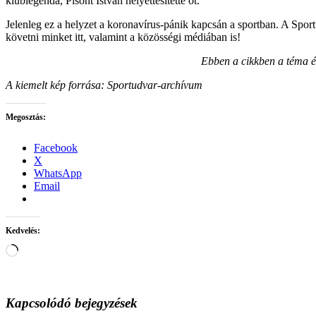
klublegenda, Pisont István helyettesítette őt.
Jelenleg ez a helyzet a koronavírus-pánik kapcsán a sportban. A Spor
követni minket itt, valamint a közösségi médiában is!
Ebben a cikkben a téma ér
A kiemelt kép forrása: Sportudvar-archívum
Megosztás:
Facebook
X
WhatsApp
Email
Kedvelés:
Loading…
Kapcsolódó bejegyzések