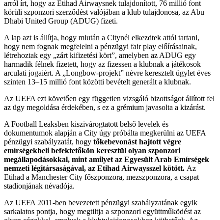
arról írt, hogy az Etihad Airwaysnek tulajdonított, 76 millió font
körüli szponzori szerződést valójában a klub tulajdonosa, az Abu
Dhabi United Group (ADUG) fizeti.
A lap azt is állítja, hogy miután a Citynél elkezdtek attól tartani,
hogy nem fognak megfelelni a pénzügyi fair play előírásainak,
létrehoztak egy „zárt kifizetési kört”, amelyben az ADUG egy
harmadik félnek fizetett, hogy az fizessen a klubnak a játékosok
arculati jogaiért. A „Longbow-projekt” névre keresztelt ügylet éves
szinten 13–15 millió font közötti bevételt generált a klubnak.
Az UEFA ezt követően egy független vizsgáló bizottságot állított fel
az ügy megoldása érdekében, s ez a grémium javasolta a kizárást.
A Football Leaksben kiszivárogtatott belső levelek és
dokumentumok alapján a City úgy próbálta megkerülni az UEFA
pénzügyi szabályzatát, hogy
tőkebevonást hajtott végre
emírségekbeli befektetőkön keresztül olyan szponzori
megállapodásokkal, mint amilyet az Egyesült Arab Emírségek
nemzeti légitársaságával, az Etihad Airwaysszel kötött.
Az
Etihad a Manchester City főszponzora, mezszponzora, a csapat
stadionjának névadója.
Az UEFA 2011-ben bevezetett pénzügyi szabályzatának egyik
sarkalatos pontja, hogy megtiltja a szponzori együttműködést az