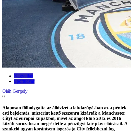
Nagyvilág
Sportudvar
Oláh Gergely
0
Alaposan fölbolygatta az állóvizet a labdarúgásban az a péntek
esti bejelentés, miszerint kettő szezonra kizárták a Manchester
Cityt az európai kupákból, mivel az angol klub 2012 és 2016
között sorozatosan megsértette a pénzügyi fair play előírásait. A
szankció ugyan korántsem jogerős (a City fellebbezni fog