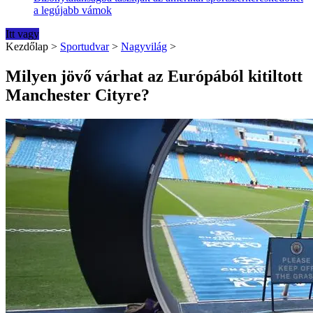
a legújabb vámok
Itt vagy
Kezdőlap
>
Sportudvar
>
Nagyvilág
>
Milyen jövő várhat az Európából kitiltott
Manchester Cityre?