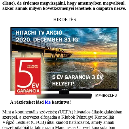
ellene), de érdemes megvizsgálni, hogy amennyiben megvalósul,
akkor annak milyen következményei lehetnek a csapatra nézve.
HIRDETÉS
A részleteket lásd
ide
kattintva!
Mint a kontinentális szövetség (UEFA) hivatalos állásfoglalásában
szerepel, a szervezet elfogadta a Klubok Pénzügyi Kontrollját
Végző Testület (CFCB) által kiadott határozatot, amely annak
összefoglalóját tartalmazza a Manchester Cityvel kapcsolatban