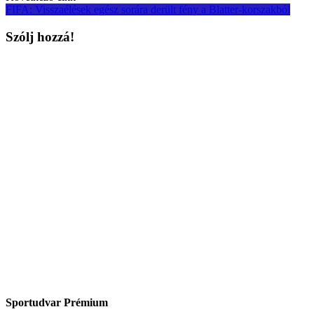
FIFA: Visszaélések egész sorára derült fény a Blatter-korszakból
Szólj hozzá!
Sportudvar Prémium