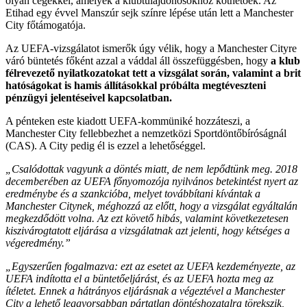
olyan cégekkel, amelyek a klubtulajdonosokhoz köthetőek. Az
Etihad egy évvel Manszúr sejk színre lépése után lett a Manchester
City főtámogatója.
Az UEFA-vizsgálatot ismerők úgy vélik, hogy a Manchester Cityre
váró büntetés főként azzal a váddal áll összefüggésben, hogy
a klub
félrevezető nyilatkozatokat tett a vizsgálat során, valamint a brit
hatóságokat is hamis állításokkal próbálta megtéveszteni
pénzügyi jelentéseivel kapcsolatban.
A pénteken este kiadott UEFA-kommüniké hozzáteszi, a
Manchester City fellebbezhet a nemzetközi Sportdöntőbíróságnál
(CAS). A City pedig él is ezzel a lehetőséggel.
„Csalódottak vagyunk a döntés miatt, de nem lepődtünk meg.
2018
decemberében az UEFA főnyomozója nyilvános betekintést nyert az
eredménybe és a szankcióba, melyet továbbítani kívántak a
Manchester Citynek, méghozzá az előtt, hogy a vizsgálat egyáltalán
megkezdődött volna. Az ezt követő hibás, valamint következetesen
kiszivárogtatott eljárása a vizsgálatnak azt jelenti, hogy kétséges a
végeredmény.”
„Egyszerűen fogalmazva: ezt az esetet az UEFA kezdeményezte, az
UEFA indította el a büntetőeljárást, és az UEFA hozta meg az
ítéletet. Ennek a hátrányos eljárásnak a végeztével a Manchester
City a lehető leggyorsabban pártatlan döntéshozatalra törekszik,