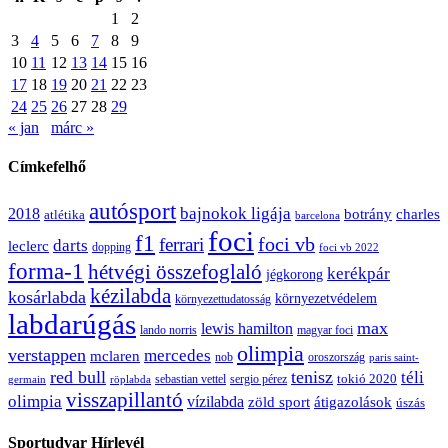
1
2
3
4
5
6
7
8
9
10
11
12
13
14
15
16
17
18
19
20
21
22
23
24
25
26
27
28
29
« jan
márc »
Címkefelhő
autósport
bajnokok ligája
2018
botrány
charles
atlétika
barcelona
foci
f1
ferrari
foci vb
darts
leclerc
dopping
foci vb 2022
forma-1
hétvégi összefoglaló
kerékpár
jégkorong
kézilabda
kosárlabda
környezetvédelem
környezettudatosság
labdarúgás
max
lewis hamilton
lando norris
magyar foci
olimpia
verstappen
mercedes
mclaren
oroszország
nob
paris saint-
red bull
tenisz
téli
sergio pérez
tokió 2020
röplabda
sebastian vettel
germain
visszapillantó
olimpia
vízilabda
átigazolások
zöld sport
úszás
Sportudvar Hírlevél