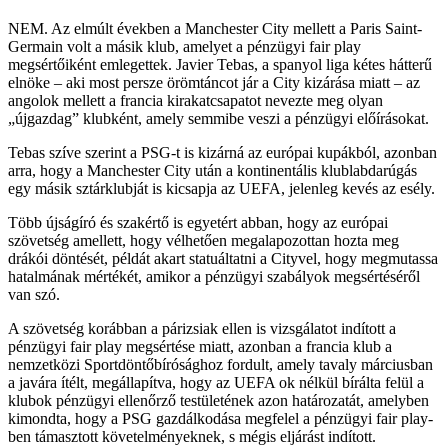
NEM. Az elmúlt években a Manchester City mellett a Paris Saint-
Germain volt a másik klub, amelyet a pénzügyi fair play
megsértőiként emlegettek. Javier Tebas, a spanyol liga kétes hátterű
elnöke – aki most persze örömtáncot jár a City kizárása miatt – az
angolok mellett a francia kirakatcsapatot nevezte meg olyan
„újgazdag” klubként, amely semmibe veszi a pénzügyi előírásokat.
Tebas szíve szerint a PSG-t is kizárná az európai kupákból, azonban
arra, hogy a Manchester City után a kontinentális klublabdarúgás
egy másik sztárklubját is kicsapja az UEFA, jelenleg kevés az esély.
Több újságíró és szakértő is egyetért abban, hogy az európai
szövetség amellett, hogy vélhetően megalapozottan hozta meg
drákói döntését, példát akart statuáltatni a Cityvel, hogy megmutassa
hatalmának mértékét, amikor a pénzügyi szabályok megsértéséről
van szó.
A szövetség korábban a párizsiak ellen is vizsgálatot indított a
pénzügyi fair play megsértése miatt, azonban a francia klub a
nemzetközi Sportdöntőbírósághoz fordult, amely tavaly márciusban
a javára ítélt, megállapítva, hogy az UEFA ok nélkül bírálta felül a
klubok pénzügyi ellenőrző testületének azon határozatát, amelyben
kimondta, hogy a PSG gazdálkodása megfelel a pénzügyi fair play-
ben támasztott követelményeknek, s mégis eljárást indított.