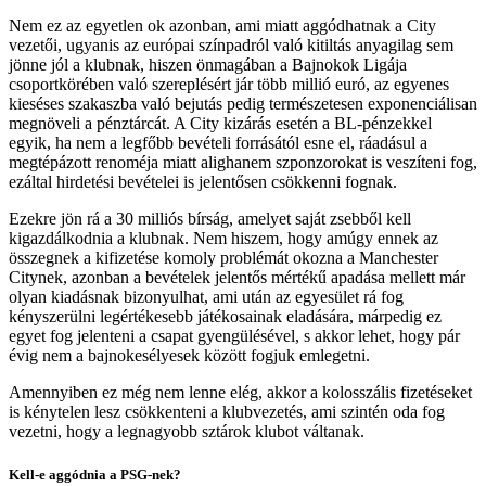
Nem ez az egyetlen ok azonban, ami miatt aggódhatnak a City
vezetői, ugyanis az európai színpadról való kitiltás anyagilag sem
jönne jól a klubnak, hiszen önmagában a Bajnokok Ligája
csoportkörében való szereplésért jár több millió euró, az egyenes
kieséses szakaszba való bejutás pedig természetesen exponenciálisan
megnöveli a pénztárcát. A City kizárás esetén a BL-pénzekkel
egyik, ha nem a legfőbb bevételi forrásától esne el, ráadásul a
megtépázott renoméja miatt alighanem szponzorokat is veszíteni fog,
ezáltal hirdetési bevételei is jelentősen csökkenni fognak.
Ezekre jön rá a 30 milliós bírság, amelyet saját zsebből kell
kigazdálkodnia a klubnak. Nem hiszem, hogy amúgy ennek az
összegnek a kifizetése komoly problémát okozna a Manchester
Citynek, azonban a bevételek jelentős mértékű apadása mellett már
olyan kiadásnak bizonyulhat, ami után az egyesület rá fog
kényszerülni legértékesebb játékosainak eladására, márpedig ez
egyet fog jelenteni a csapat gyengülésével, s akkor lehet, hogy pár
évig nem a bajnokesélyesek között fogjuk emlegetni.
Amennyiben ez még nem lenne elég, akkor a kolosszális fizetéseket
is kénytelen lesz csökkenteni a klubvezetés, ami szintén oda fog
vezetni, hogy a legnagyobb sztárok klubot váltanak.
Kell-e aggódnia a PSG-nek?