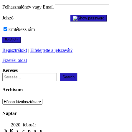
Felhasználónév vagy Email
Jelszó
Emlékezz rám
Regisztrálok!
|
Elfelejtette a jelszavát?
Fizetési oldal
Keresés
Search
Archívum
Archívum
Naptár
2020. február
h
K
s
c
p
s
v