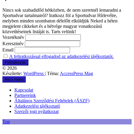
Nincs sok szabadidőd hétközben, de nem szeretnél lemaradni a
Sportudvar tartalmairól? Iratkozz föl a Sportudvar Hírlevélre,
melyben minden szombaton délelőtt elküldjük Neked a héten
megjelent cikkeket és a hétvége magyar vonatkozású
közvetítéseinek listáját is. Tarts velünk!
Vezetéknév
Keresztnév
Email
A feliratkozással elfogadod az adatkezelési tájékoztatót.
© 2026
Készítette:
WordPress
| Téma:
AccessPress Mag
Alsó menü
Kapcsolat
Partnereink
Általános Szerződési Feltételek (ÁSZF)
Adatkezelési tájékoztató
Szerzői jogi nyilatkozat
Top