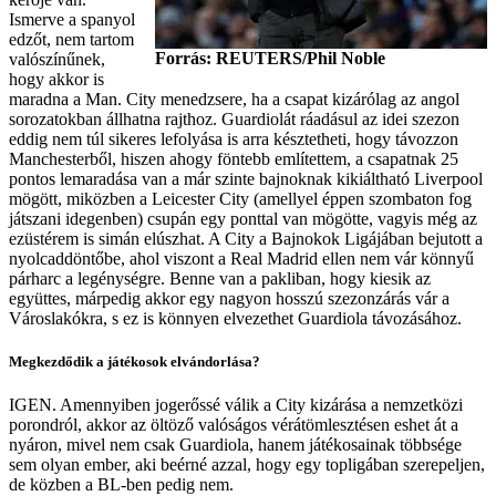
Ismerve a spanyol
edzőt, nem tartom
Forrás: REUTERS/Phil Noble
valószínűnek,
hogy akkor is
maradna a Man. City menedzsere, ha a csapat kizárólag az angol
sorozatokban állhatna rajthoz. Guardiolát ráadásul az idei szezon
eddig nem túl sikeres lefolyása is arra késztetheti, hogy távozzon
Manchesterből, hiszen ahogy föntebb említettem, a csapatnak 25
pontos lemaradása van a már szinte bajnoknak kikiáltható Liverpool
mögött, miközben a Leicester City (amellyel éppen szombaton fog
játszani idegenben) csupán egy ponttal van mögötte, vagyis még az
ezüstérem is simán elúszhat. A City a Bajnokok Ligájában bejutott a
nyolcaddöntőbe, ahol viszont a Real Madrid ellen nem vár könnyű
párharc a legénységre. Benne van a pakliban, hogy kiesik az
együttes, márpedig akkor egy nagyon hosszú szezonzárás vár a
Városlakókra, s ez is könnyen elvezethet Guardiola távozásához.
Megkezdődik a játékosok elvándorlása?
IGEN. Amennyiben jogerőssé válik a City kizárása a nemzetközi
porondról, akkor az öltöző valóságos vérátömlesztésen eshet át a
nyáron, mivel nem csak Guardiola, hanem játékosainak többsége
sem olyan ember, aki beérné azzal, hogy egy topligában szerepeljen,
de közben a BL-ben pedig nem.