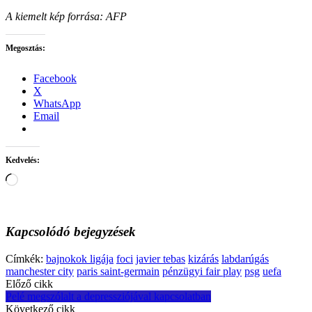
A kiemelt kép forrása:
AFP
Megosztás:
Facebook
X
WhatsApp
Email
Kedvelés:
Loading…
Kapcsolódó bejegyzések
Címkék:
bajnokok ligája
foci
javier tebas
kizárás
labdarúgás
manchester city
paris saint-germain
pénzügyi fair play
psg
uefa
Post
Előző cikk
Pelé megszólalt a depressziójával kapcsolatban
navigation
Következő cikk