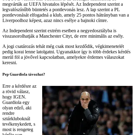
megvárták az UEFA hivatalos lépését. Az Independent szerint a
legvalószínűbb büntetés a pontlevonás lesz. A lap szerint a PL
pontlevonását elfogadná a klub, amely 25 pontos hátrányban van a
Liverpoolhoz képest, azaz nincs esélye a bajnoki címre.
Az Independent szerint extrém esetben a negyedosztályba is
visszasorolhatják a Manchester Cityt, de erre minimális az esély.
A jogi csatározás tehát még csak most kezdődik, végkimenetelét
pedig korai lenne latolgatni. Ugyanakkor így is több érdekes kérdés
merül föl a jövővel kapcsolatban, amelyekre érdemes válaszokat
keresni.
Pep Guardiola távozhat?
Erre a kérdésre az
a rövid válasz,
hogy IGEN.
Guardiola egy
olyan edző, aki
rendre
sztárkluboknál
tevékenykedett, s
most is rengeteg
kérője van.