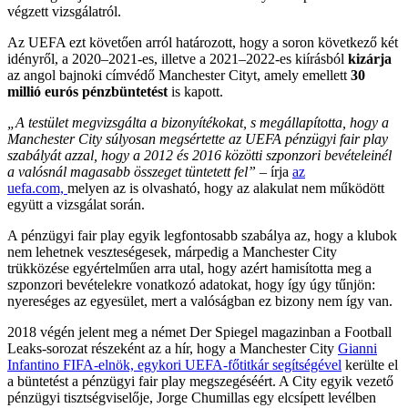
végzett vizsgálatról.
Az UEFA ezt követően arról határozott, hogy a soron következő két
idényről, a 2020–2021-es, illetve a 2021–2022-es kiírásból
kizárja
az angol bajnoki címvédő Manchester Cityt, amely emellett
30
millió eurós pénzbüntetést
is kapott.
„A testület megvizsgálta a bizonyítékokat, s megállapította, hogy a
Manchester City súlyosan megsértette az UEFA pénzügyi fair play
szabályát azzal, hogy a 2012 és 2016 közötti szponzori bevételeinél
a valósnál magasabb összeget tüntetett fel”
– írja
az
uefa.com,
melyen az is olvasható, hogy az alakulat nem működött
együtt a vizsgálat során.
A pénzügyi fair play egyik legfontosabb szabálya az, hogy a klubok
nem lehetnek veszteségesek, márpedig a Manchester City
trükközése egyértelműen arra utal, hogy azért hamisította meg a
szponzori bevételekre vonatkozó adatokat, hogy így úgy tűnjön:
nyereséges az egyesület, mert a valóságban ez bizony nem így van.
2018 végén jelent meg a német Der Spiegel magazinban a Football
Leaks-sorozat részeként az a hír, hogy a Manchester City
Gianni
Infantino FIFA-elnök, egykori UEFA-főtitkár segítségével
kerülte el
a büntetést a pénzügyi fair play megszegéséért. A City egyik vezető
pénzügyi tisztségviselője, Jorge Chumillas egy elcsípett levélben