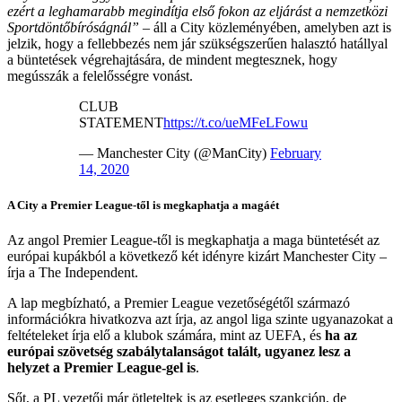
ezért a leghamarabb megindítja első fokon az eljárást a nemzetközi
Sportdöntőbíróságnál”
– áll a City közleményében, amelyben azt is
jelzik, hogy a fellebbezés nem jár szükségszerűen halasztó hatállyal
a büntetések végrehajtására, de mindent megtesznek, hogy
megússzák a felelősségre vonást.
CLUB
STATEMENT
https://t.co/ueMFeLFowu
— Manchester City (@ManCity)
February
14, 2020
A City a Premier League-től is megkaphatja a magáét
Az angol Premier League-től is megkaphatja a maga büntetését az
európai kupákból a következő két idényre kizárt Manchester City –
írja a The Independent.
A lap megbízható, a Premier League vezetőségétől származó
információkra hivatkozva azt írja, az angol liga szinte ugyanazokat a
feltételeket írja elő a klubok számára, mint az UEFA, és
ha az
európai szövetség szabálytalanságot talált, ugyanez lesz a
helyzet a Premier League-gel is
.
Sőt, a PL vezetői már ötleteltek is az esetleges szankción, de