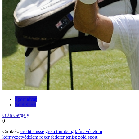
Sportudvar
Zöld Sport
Oláh Gergely
0
Címkék:
credit suisse
greta thunberg
klímavédelem
környezetvédelem
roger federer
tenisz
zöld sport