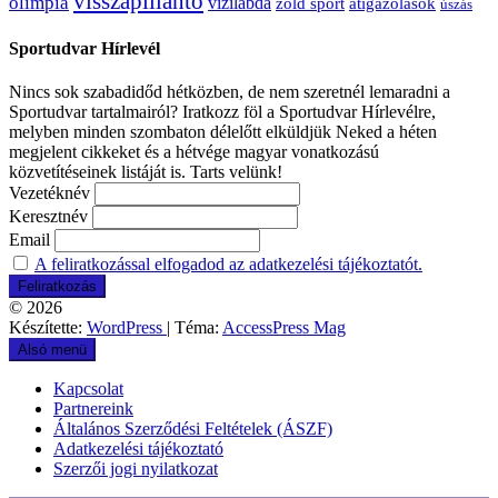
visszapillantó
olimpia
vízilabda
átigazolások
zöld sport
úszás
Sportudvar Hírlevél
Nincs sok szabadidőd hétközben, de nem szeretnél lemaradni a
Sportudvar tartalmairól? Iratkozz föl a Sportudvar Hírlevélre,
melyben minden szombaton délelőtt elküldjük Neked a héten
megjelent cikkeket és a hétvége magyar vonatkozású
közvetítéseinek listáját is. Tarts velünk!
Vezetéknév
Keresztnév
Email
A feliratkozással elfogadod az adatkezelési tájékoztatót.
© 2026
Készítette:
WordPress
| Téma:
AccessPress Mag
Alsó menü
Kapcsolat
Partnereink
Általános Szerződési Feltételek (ÁSZF)
Adatkezelési tájékoztató
Szerzői jogi nyilatkozat