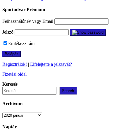
Sportudvar Prémium
Felhasználónév vagy Email
Jelszó
Emlékezz rám
Regisztrálok!
|
Elfelejtette a jelszavát?
Fizetési oldal
Keresés
Search
Archívum
Archívum
Naptár