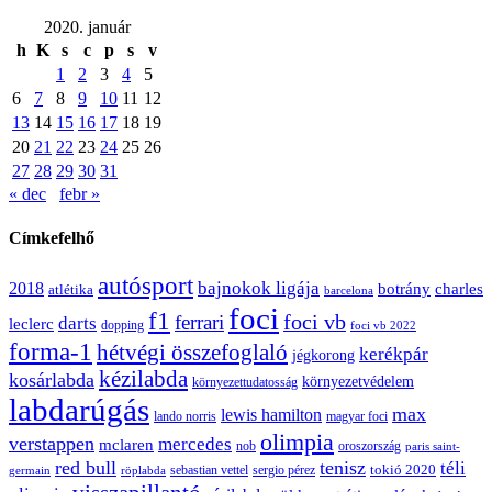
2020. január
h
K
s
c
p
s
v
1
2
3
4
5
6
7
8
9
10
11
12
13
14
15
16
17
18
19
20
21
22
23
24
25
26
27
28
29
30
31
« dec
febr »
Címkefelhő
autósport
bajnokok ligája
2018
botrány
charles
atlétika
barcelona
foci
f1
ferrari
foci vb
darts
leclerc
dopping
foci vb 2022
forma-1
hétvégi összefoglaló
kerékpár
jégkorong
kézilabda
kosárlabda
környezetvédelem
környezettudatosság
labdarúgás
max
lewis hamilton
lando norris
magyar foci
olimpia
verstappen
mercedes
mclaren
oroszország
nob
paris saint-
red bull
tenisz
téli
sergio pérez
tokió 2020
röplabda
sebastian vettel
germain