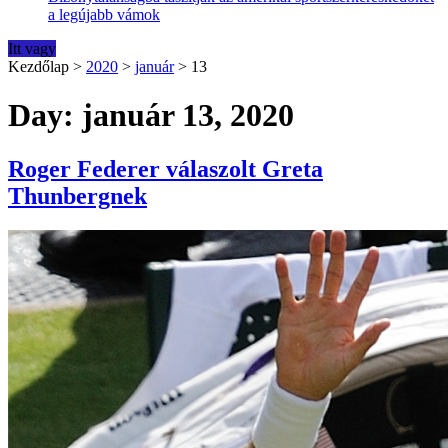
a legújabb vámok
Itt vagy
Kezdőlap
>
2020
>
január
>
13
Day: január 13, 2020
Roger Federer válaszolt Greta
Thunbergnek