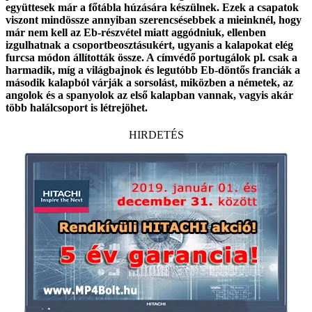
együttesek már a főtábla húzására készülnek. Ezek a csapatok
viszont mindössze annyiban szerencsésebbek a mieinknél, hogy
már nem kell az Eb-részvétel miatt aggódniuk, ellenben
izgulhatnak a csoportbeosztásukért, ugyanis a kalapokat elég
furcsa módon állították össze. A címvédő portugálok pl. csak a
harmadik, míg a világbajnok és legutóbb Eb-döntős franciák a
második kalapból várják a sorsolást, miközben a németek, az
angolok és a spanyolok az első kalapban vannak, vagyis akár
több halálcsoport is létrejöhet.
HIRDETÉS