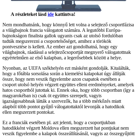
A részleteket lásd
ide
kattintva!
Nem mondhatnánk, hogy könnyű lett volna a selejtező csoportfázisa
a világbajnok francia válogatott számára. A legutóbbi Európa-
bajnokságon finalista gallok ugyanis csak az utolsó fordulóban
tudták megszerezni a csoportelsőséget, amihez a törökök
pontvesztése is kellett. Az ember azt gondolhatná, hogy egy
világbajnok, ráadásul a selejtezőcsoportját megnyerő válogatottnak
egyértelműen az első kalapban, a legerősebbek között a helye.
Nyonban, az UEFA székhelyén ezt másként gondolják. Kitalálták,
hogy a főtábla sorsolása során a kiemelési kalapokat úgy állítják
össze, hogy nem veszik figyelembe azon csapatok esetében a
csoport utolsó helyén végzett együttes elleni eredményeket, amelyek
hatos csoportból jutottak ki. Ennek oka, hogy több csoportban (így a
magyarokéban is) csak öt együttes szerepelt, vagyis
igazságosabbnak látták a szervezők, ha a több mérkőzés miatt
alapból több pontot gyűjtő válogatottaktól levonják a hatodikok
ellen megszerzett pontokat.
Ez a franciák esetében pl. azt jelenti, hogy a csoportjukban
hatodikként végzett Moldova ellen megszerzett hat pontjukat nem
veszik figyelembe a kalapok összeállításánál, vagyis az összegyűjtött