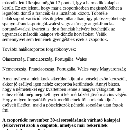
második lett Ukrajna mögött 17 ponttal, így a harmadik kalapba
került. Ez azt jelenti, hogy már a csoportkörben megismétlődhet a
legutóbbi döntő a franciák és a luzitánok között. Többféle
halálcsoport-variáció létezik jelen pillanatban, így pl. összejöhet egy
spanyol-francia-portugál-walesi vagy akár egy angol-francia-
portugál-walesi kvartett is, de a franciák helyére betehetjük az
ugyancsak második kalapos vb-döntős horvátokat. Velük
semennyivel sem lennének gyengébbek ezek a csoportok.
További halálcsoportos forgatókönyvek:
Olaszország, Franciaország, Portugália, Wales
Németország, Franciaország, Portugália, Wales vagy Magyarország
Amennyiben a mieinknek sikerülne kijutni a pótselejtezőn keresztül,
akkor jó eséllyel igen nehéz csoportba kerülnének. Annyi biztos,
hogy a németekkel egy kvartettben lenne a magyar válogatott, de
ehhez előbb még meg kell nyerni két mérkőzést jövő március végén.
Hogy milyen forgatókönyvek merülhetnek föl a mieink kijutási
esélyeit illetően, majd a pótselejtezők pénteki sorsolása után fogok
írni.
A csoportkör november 30-ai sorsolásának várható kalapjai
(félkövérrel azok a csapatok, amelyek már bekerültek