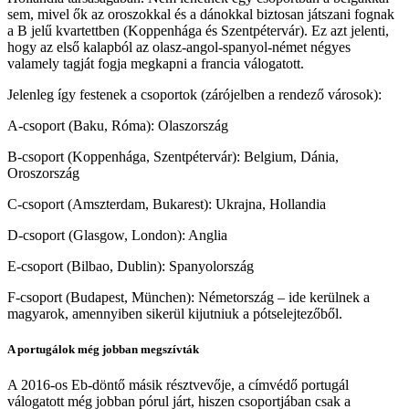
sem, mivel ők az oroszokkal és a dánokkal biztosan játszani fognak
a B jelű kvartettben (Koppenhága és Szentpétervár). Ez azt jelenti,
hogy az első kalapból az olasz-angol-spanyol-német négyes
valamely tagját fogja megkapni a francia válogatott.
Jelenleg így festenek a csoportok (zárójelben a rendező városok):
A-csoport (Baku, Róma): Olaszország
B-csoport (Koppenhága, Szentpétervár): Belgium, Dánia,
Oroszország
C-csoport (Amszterdam, Bukarest): Ukrajna, Hollandia
D-csoport (Glasgow, London): Anglia
E-csoport (Bilbao, Dublin): Spanyolország
F-csoport (Budapest, München): Németország – ide kerülnek a
magyarok, amennyiben sikerül kijutniuk a pótselejtezőből.
A portugálok még jobban megszívták
A 2016-os Eb-döntő másik résztvevője, a címvédő portugál
válogatott még jobban pórul járt, hiszen csoportjában csak a