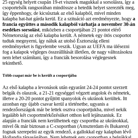
25 egység helyett csupán 19-et visznek magukkal a sorsolásra, így a
csoportelsők rangsorában mindössze a hetedik helyet szerezték meg,
így éppenhogy, de kicsúsztak az első kalapból, mivel minden
kalapba hat-hat gárda kerül. Ez a szituáció azt eredményezte, hogy
a
francia együttes a második kalapból várhatja a november 30-án
esedékes sorsolást
, miközben a csoportjában 21 pontot elérő
Németország az első kalapba került. A németek egy ötös csoportot
tudtak megnyerni, így náluk az utolsó Észtország elleni
eredményeket is figyelembe veszik. Ugyan az UEFA ma ülésezni
fog a kalapok végleges összeállítását illetően, de nagy változásokra
nem lehet számítani, így a franciák besorolása véglegesnek
tekinthető.
Több csapat már be is került a csoportjába
Az első kalapba a levonások után egyaránt 24-24 pontot szerzett
belgák és olaszok, a 21-21 egységgel végzett angolok és németek,
illetve a 20-20 pontot gyűjtött spanyolok és ukránok kerültek. Itt
azonban egy újabb csavar kerül a történetbe, ugyanis a
rendezőországok már be lettek osztva csoportjukba, mivel nekik
legalább két csoportmérkőzésüket otthon kell lejátszaniuk. Ez
alapján a franciák nem kerülhetnek egy csoportba az ukránokkal,
mivel ők már biztosan a C-csoportban (Amszterdam és Bukarest)
fognak szerepelni az egyik rendező, a gallokkal egy kalapban lévő
Hollandia társaságában. Nem lehetnek egy csoportban a belgákkal