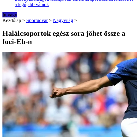
a legújabb vámok
Itt vagy
Kezdőlap
>
Sportudvar
>
Nagyvilág
>
Halálcsoportok egész sora jöhet össze a
foci-Eb-n