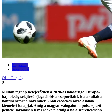
Nagyvilág
Sportudvar
Oláh Gergely
0
Miután tegnap befejeződtek a 2020-as labdarúgó Európa-
bajnokság selejtezői (legalábbis a csoportkör), kialakultak a
kontinenstorna november 30-án esedékes sorsolásának
kiemelési kalapjai. Amíg a magyar válogatott a pótselejtező
pénteki sorsolásán lesz érdekelt, addig a nála szerencsésebb