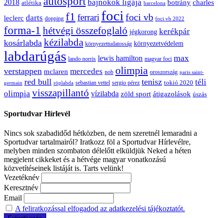
autósport
bajnokok ligája
2018
botrány
charles
atlétika
barcelona
foci
f1
ferrari
foci vb
darts
leclerc
dopping
foci vb 2022
forma-1
hétvégi összefoglaló
kerékpár
jégkorong
kézilabda
kosárlabda
környezetvédelem
környezettudatosság
labdarúgás
max
lewis hamilton
lando norris
magyar foci
olimpia
verstappen
mercedes
mclaren
oroszország
nob
paris saint-
red bull
tenisz
téli
sergio pérez
tokió 2020
röplabda
sebastian vettel
germain
visszapillantó
olimpia
vízilabda
átigazolások
zöld sport
úszás
Sportudvar Hírlevél
Nincs sok szabadidőd hétközben, de nem szeretnél lemaradni a
Sportudvar tartalmairól? Iratkozz föl a Sportudvar Hírlevélre,
melyben minden szombaton délelőtt elküldjük Neked a héten
megjelent cikkeket és a hétvége magyar vonatkozású
közvetítéseinek listáját is. Tarts velünk!
Vezetéknév
Keresztnév
Email
A feliratkozással elfogadod az adatkezelési tájékoztatót.