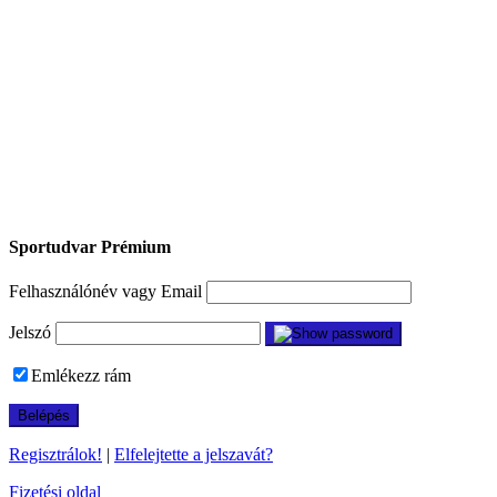
Sportudvar Prémium
Felhasználónév vagy Email
Jelszó
Emlékezz rám
Regisztrálok!
|
Elfelejtette a jelszavát?
Fizetési oldal