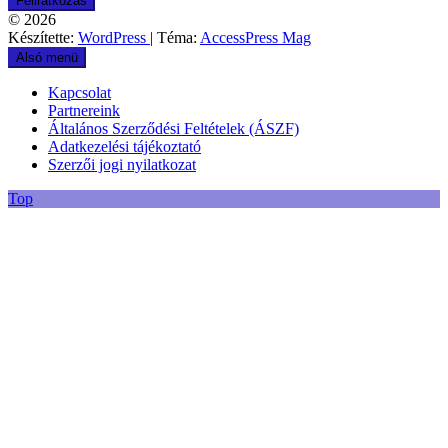
© 2026
Készítette:
WordPress
| Téma:
AccessPress Mag
Alsó menü
Kapcsolat
Partnereink
Általános Szerződési Feltételek (ÁSZF)
Adatkezelési tájékoztató
Szerzői jogi nyilatkozat
Top