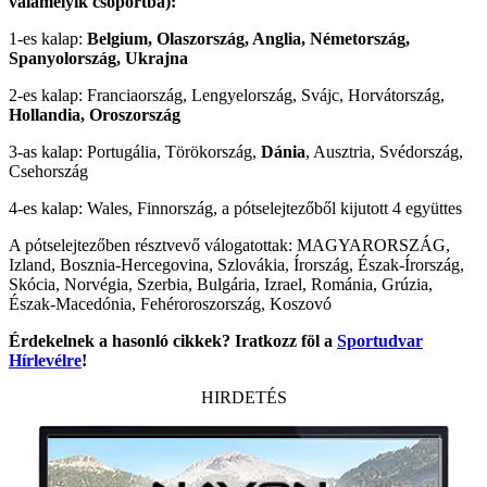
valamelyik csoportba):
1-es kalap:
Belgium, Olaszország, Anglia, Németország,
Spanyolország, Ukrajna
2-es kalap: Franciaország, Lengyelország, Svájc, Horvátország,
Hollandia, Oroszország
3-as kalap: Portugália, Törökország,
Dánia
, Ausztria, Svédország,
Csehország
4-es kalap: Wales, Finnország, a pótselejtezőből kijutott 4 együttes
A pótselejtezőben résztvevő válogatottak: MAGYARORSZÁG,
Izland, Bosznia-Hercegovina, Szlovákia, Írország, Észak-Írország,
Skócia, Norvégia, Szerbia, Bulgária, Izrael, Románia, Grúzia,
Észak-Macedónia, Fehéroroszország, Koszovó
Érdekelnek a hasonló cikkek? Iratkozz föl a
Sportudvar
Hírlevélre
!
HIRDETÉS