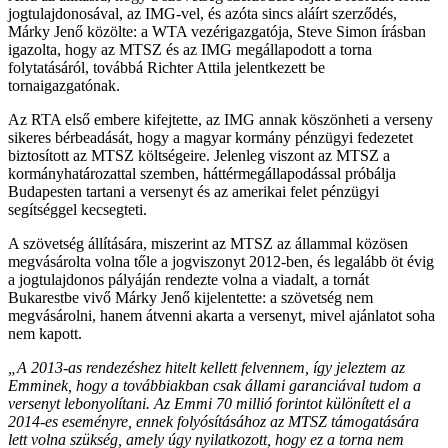
jogtulajdonosával, az IMG-vel, és azóta sincs aláírt szerződés,
Márky Jenő közölte: a WTA vezérigazgatója, Steve Simon írásban
igazolta, hogy az MTSZ és az IMG megállapodott a torna
folytatásáról, továbbá Richter Attila jelentkezett be
tornaigazgatónak.
Az RTA első embere kifejtette, az IMG annak köszönheti a verseny
sikeres bérbeadását, hogy a magyar kormány pénzügyi fedezetet
biztosított az MTSZ költségeire. Jelenleg viszont az MTSZ a
kormányhatározattal szemben, háttérmegállapodással próbálja
Budapesten tartani a versenyt és az amerikai felet pénzügyi
segítséggel kecsegteti.
A szövetség állítására, miszerint az MTSZ az állammal közösen
megvásárolta volna tőle a jogviszonyt 2012-ben, és legalább öt évig
a jogtulajdonos pályáján rendezte volna a viadalt, a tornát
Bukarestbe vivő Márky Jenő kijelentette: a szövetség nem
megvásárolni, hanem átvenni akarta a versenyt, mivel ajánlatot soha
nem kapott.
„A 2013-as rendezéshez hitelt kellett felvennem, így jeleztem az
Emminek, hogy a továbbiakban csak állami garanciával tudom a
versenyt lebonyolítani. Az Emmi 70 millió forintot különített el a
2014-es eseményre, ennek folyósításához az MTSZ támogatására
lett volna szükség, amely úgy nyilatkozott, hogy ez a torna nem