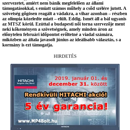
szervezetet, amiért nem bánik megfelelően az állami
támogatásokkal, s emiatt számos műhely a csőd szélére jutott. A
szövetség gőgösen reagált a vádakra, a vihar azonban – részben
az olimpia közeledte miatt – elült. Eddig. Ismét áll a bál ugyanis
az MTSZ körül. Ezúttal a budapesti női torna szervezője ment
neki kőkeményen a szövetségnek, amely minden áron az
előnytelen februári időpontot erőltetné a viadal számára,
miközben az általa javasolt június az ideálisabb választás, s a
kormány is ezt támogatja.
HIRDETÉS