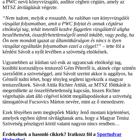
a PWC nevű könyvvizsgáló, auditor cégben cégtárs, amely az
MTSZ átvilágítását végezte.
“Nem tudom, melyik a rosszabb, ha valóban van könyvvizsgálói
vizsgálat folyamatban, amit a PWC folytat és annak cégtársa
elnökségi tag, tehát innentől kezdve független vizsgálatról aligha
beszélhetnénk, összeférhetetlenségről annál inkább, vagy pedig, ha
Ön nem mondott igazat az államtitkárságon és nincs is ilyen
vizsgálat egyáltalán folyamatban ezzel a
céggel?”
– tette föl a
kérdést Sávolt a nyílt levélben a szövetség elnökének.
Ugyanebben az írásban szó esik az ugyancsak elnökségi tag,
korábbi korosztályos teniszező Gém Péterről is, akinek cége szintén
szerződött a szövetséggel, ami Sávolt szerint akkor is aggályos, ha
Gémről tudni lehet, hogy tényleg segíteni igyekszik a magyar
teniszezőknek. Sávolt Attila Richter Attilát, az MTSZ főtitkárát is
megemlítette az összeférhetetlenség kapcsán, hiszen Richter
végrehajtás alatt álló cégével kötött megállapodásokat a szövetség
támogatóival Fucsovics Márton nevére, mint az ő menedzsere.
Ezek fényében nem meglepőek Márky Jenő mostani kijelentései,
amelyek egyben újfent rávilágítanak arra, hogy a Magyar Tenisz
Szövetség pénzügyei körül valami nagyon nincs rendben…
Érdekelnek a hasonló cikkek? Iratkozz föl a
Sportudvar
Hírlevélre
!