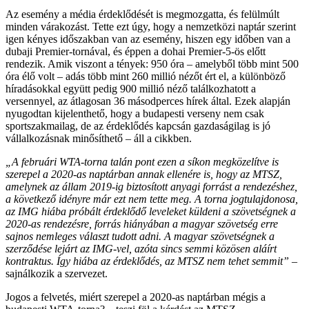
Az esemény a média érdeklődését is megmozgatta, és felülmúlt
minden várakozást. Tette ezt úgy, hogy a nemzetközi naptár szerint
igen kényes időszakban van az esemény, hiszen egy időben van a
dubaji Premier-tornával, és éppen a dohai Premier-5-ös előtt
rendezik. Amik viszont a tények: 950 óra – amelyből több mint 500
óra élő volt – adás több mint 260 millió nézőt ért el, a különböző
híradásokkal együtt pedig 900 millió néző találkozhatott a
versennyel, az átlagosan 36 másodperces hírek által. Ezek alapján
nyugodtan kijelenthető, hogy a budapesti verseny nem csak
sportszakmailag, de az érdeklődés kapcsán gazdaságilag is jó
vállalkozásnak minősíthető – áll a cikkben.
„A februári WTA-torna talán pont ezen a síkon megközelítve is
szerepel a 2020-as naptárban annak ellenére is, hogy az MTSZ,
amelynek az állam 2019-ig biztosított anyagi forrást a rendezéshez,
a következő idényre már ezt nem tette meg. A torna jogtulajdonosa,
az IMG hiába próbált érdeklődő leveleket küldeni a szövetségnek a
2020-as rendezésre, forrás hiányában a magyar szövetség erre
sajnos nemleges választ tudott adni. A magyar szövetségnek a
szerződése lejárt az IMG-vel, azóta sincs semmi közösen aláírt
kontraktus. Így hiába az érdeklődés, az MTSZ nem tehet semmit”
–
sajnálkozik a szervezet.
Jogos a felvetés, miért szerepel a 2020-as naptárban mégis a