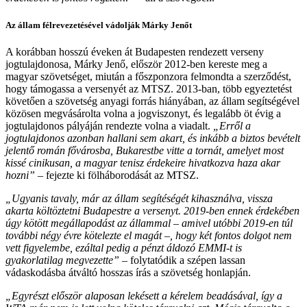
Az állam félrevezetésével vádolják Márky Jenőt
A korábban hosszú éveken át Budapesten rendezett verseny
jogtulajdonosa, Márky Jenő, először 2012-ben kereste meg a
magyar szövetséget, miután a főszponzora felmondta a szerződést,
hogy támogassa a versenyét az MTSZ. 2013-ban, több egyeztetést
követően a szövetség anyagi forrás hiányában, az állam segítségével
közösen megvásárolta volna a jogviszonyt, és legalább öt évig a
jogtulajdonos pályáján rendezte volna a viadalt.
„Erről a
jogtulajdonos azonban hallani sem akart, és inkább a biztos bevételt
jelentő román fővárosba, Bukarestbe vitte a tornát, amelyet most
kissé cinikusan, a magyar tenisz érdekeire hivatkozva haza akar
hozni”
– fejezte ki fölháborodását az MTSZ.
„Ugyanis tavaly, már az állam segítéségét kihasználva, vissza
akarta költöztetni Budapestre a versenyt. 2019-ben ennek érdekében
úgy kötött megállapodást az állammal – amivel utóbbi 2019-en túl
további négy évre kötelezte el magát –, hogy két fontos dolgot nem
vett figyelembe, ezáltal pedig a pénzt áldozó EMMI-t is
gyakorlatilag megvezette”
– folytatódik a szépen lassan
vádaskodásba átváltó hosszas írás a szövetség honlapján.
„Egyrészt először alaposan lekésett a kérelem beadásával, így a