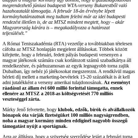
megrendezhető júniusi budapesti WTA-verseny Bukarestből való
hazahozatalát támogatja. A február 18-án érvénybe lépett
kormányhatározatnak meg tudtam felelni már az idei budapesti
rendezést illetően is, de az MTSZ mindent megtett, hogy – akár
Magyarország kárára is – megakadályozza a határozat
teljesülését.”
A Római Teniszakadémia (RTA) vezetője a továbbiakban tételesen
cáfolta az MTSZ honlapján megjelent állításokat. Többek között
kifejtette, hogy a februári, fedett pályás budapesti versenyen a
magyar játékosok számára csak korlátozott számú szabadkártya áll
rendelkezésre, és párhuzamosan az egyik legnagyobb torna zajlik
Dubaiban, így nehéz jó játékosokat megszerezni. A rendkívül magas
bérleti díj mellett a marketing-bevételek 15-20 százalékát is át kell
adni jutalékként a verseny amerikai tulajdonosának.
Az eseményt
ráadásul az állam évi 600 millió forinttal támogatta, ennek
ellenére az MTSZ a 2018-as költségvetését 770 milliós
veszteséggel zárta.
Márky Jenő felvetette, hogy
klubok, edzők, bírók és alvállalkozók
hónapok óta várják fizetségüket 100 milliós nagyságrendben,
noha a magyar kormány minden eddiginél nagyobb összegű
támogatást nyújt a sportágnak.
Arra az állításra, hogy a szövetség szerződése lejárt a februári torna