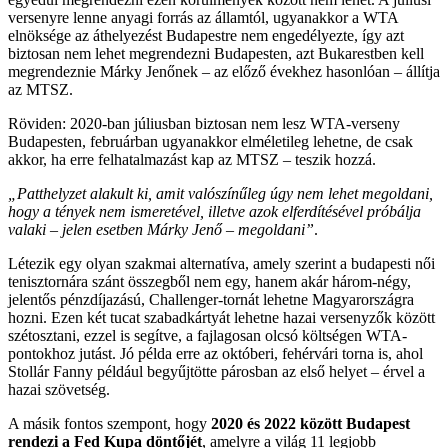
versenyre lenne anyagi forrás az államtól, ugyanakkor a WTA
elnöksége az áthelyezést Budapestre nem engedélyezte, így azt
biztosan nem lehet megrendezni Budapesten, azt Bukarestben kell
megrendeznie Márky Jenőnek – az előző évekhez hasonlóan – állítja
az MTSZ.
Röviden: 2020-ban júliusban biztosan nem lesz WTA-verseny
Budapesten, februárban ugyanakkor elméletileg lehetne, de csak
akkor, ha erre felhatalmazást kap az MTSZ – teszik hozzá.
„Patthelyzet alakult ki, amit valószínűleg úgy nem lehet megoldani,
hogy a tények nem ismeretével, illetve azok elferdítésével próbálja
valaki – jelen esetben Márky Jenő – megoldani”
.
Létezik egy olyan szakmai alternatíva, amely szerint a budapesti női
tenisztornára szánt összegből nem egy, hanem akár három-négy,
jelentős pénzdíjazású, Challenger-tornát lehetne Magyarországra
hozni. Ezen két tucat szabadkártyát lehetne hazai versenyzők között
szétosztani, ezzel is segítve, a fajlagosan olcsó költségen WTA-
pontokhoz jutást. Jó példa erre az októberi, fehérvári torna is, ahol
Stollár Fanny például begyűjtötte párosban az első helyet – érvel a
hazai szövetség.
A másik fontos szempont, hogy
2020 és 2022 között Budapest
rendezi a Fed Kupa döntőjét
, amelyre a világ 11 legjobb