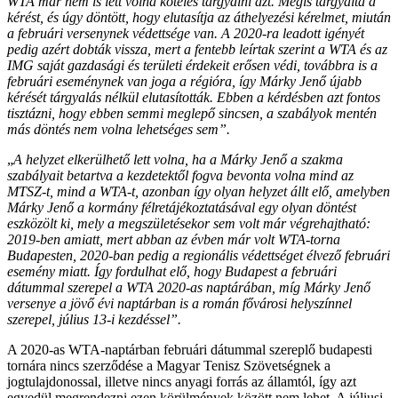
WTA már nem is lett volna köteles tárgyalni azt. Mégis tárgyalta a
kérést, és úgy döntött, hogy elutasítja az áthelyezési kérelmet, miután
a februári versenynek védettsége van. A 2020-ra leadott igényét
pedig azért dobták vissza, mert a fentebb leírtak szerint a WTA és az
IMG saját gazdasági és területi érdekeit erősen védi, továbbra is a
februári eseménynek van joga a régióra, így Márky Jenő újabb
kérését tárgyalás nélkül elutasították. Ebben a kérdésben azt fontos
tisztázni, hogy ebben semmi meglepő sincsen, a szabályok mentén
más döntés nem volna lehetséges sem”.
„
A helyzet elkerülhető lett volna, ha a Márky Jenő a szakma
szabályait betartva a kezdetektől fogva bevonta volna mind az
MTSZ-t, mind a WTA-t, azonban így olyan helyzet állt elő, amelyben
Márky Jenő a kormány félretájékoztatásával egy olyan döntést
eszközölt ki, mely a megszületésekor sem volt már végrehajtható:
2019-ben amiatt, mert abban az évben már volt WTA-torna
Budapesten, 2020-ban pedig a regionális védettséget élvező februári
esemény miatt. Így fordulhat elő, hogy Budapest a februári
dátummal szerepel a WTA 2020-as naptárában, míg Márky Jenő
versenye a jövő évi naptárban is a román fővárosi helyszínnel
szerepel, július 13-i kezdéssel”.
A 2020-as WTA-naptárban februári dátummal szereplő budapesti
tornára nincs szerződése a Magyar Tenisz Szövetségnek a
jogtulajdonossal, illetve nincs anyagi forrás az államtól, így azt
egyedül megrendezni ezen körülmények között nem lehet. A júliusi