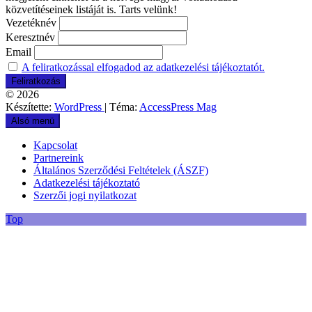
közvetítéseinek listáját is. Tarts velünk!
Vezetéknév
Keresztnév
Email
A feliratkozással elfogadod az adatkezelési tájékoztatót.
© 2026
Készítette:
WordPress
| Téma:
AccessPress Mag
Alsó menü
Kapcsolat
Partnereink
Általános Szerződési Feltételek (ÁSZF)
Adatkezelési tájékoztató
Szerzői jogi nyilatkozat
Top