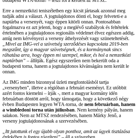
budapesti WTA-torna? – teszi föl a kérdést az MTSZ.
Erre a nemzetközi teniszéletben egy kicsit jártasak azonnal meg
tudják adni a választ. A jogtulajdonos dönti el, hogy felveteti-e a
naptárba a versenyét, vagy éppen kitörli onnan. Pontosabban
fogalmazva ez azt jelenti, hogy a meglévő szabályok és feltételek
értelmében a jogtulajdonos regionális védelmet élvez egészen addig,
amíg nem kérvényezi a verseny áthelyezését vagy szüneteltetését.
„Mivel az IMG-vel a szövetség szerződéses kapcsolata 2019-ben
megszűnt, így a magyar szövetségnek, és a kormánynak sincs
ráhatása arra, hogy éppen mi szerepel, mikor, és hol a nemzetközi
naptárban”
– állítják. Egész egyszerűen nem bekerült oda a
budapesti torna, hanem a jogtulajdonos kívánságára nem került le
onnan.
Az IMG minden bizonnyal üzleti megfontolásból tartja
„versenyben”, illetve a régióban a februári eseményt. Ez utóbbit
azért fontos kiemelni – írják -, mert a magyar kormány idén
februárban döntött arról, hogy támogatja, hogy a következő négy
évben Budapesten legyen WTA-torna, de
nem februárban, hanem
a wimbledoni torna után júliusban
. Nem kemény pályán, hanem
salakon. Nem az MTSZ rendezésében, hanem Márky Jenő, a
verseny jogtulajdonosának a szervezésében.
„Itt jutottunk el egy újabb olyan ponthoz, amit az ügyek tisztázása
érdekében is fontos rögzíteni”
– áll a szövegben.