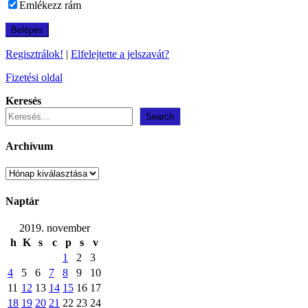
Emlékezz rám
Regisztrálok!
|
Elfelejtette a jelszavát?
Fizetési oldal
Keresés
Search
Archívum
Archívum
Naptár
2019. november
h
K
s
c
p
s
v
1
2
3
4
5
6
7
8
9
10
11
12
13
14
15
16
17
18
19
20
21
22
23
24