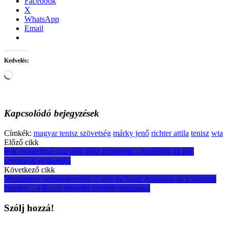
Facebook
X
WhatsApp
Email
Kedvelés:
Loading…
Kapcsolódó bejegyzések
Címkék:
magyar tenisz szövetség
márky jenő
richter attila
tenisz
wta
Post
Előző cikk
Sok csoportban van még ádáz küzdelem – kezdődik az Eb-
navigation
selejtezők véghajrája
Következő cikk
Verstappen verhetetlensége, Gasly és Sainz dobogója és a Ferrarik
csörtéje – a Brazil Nagydíj legfőbb tanulságai
Szólj hozzá!