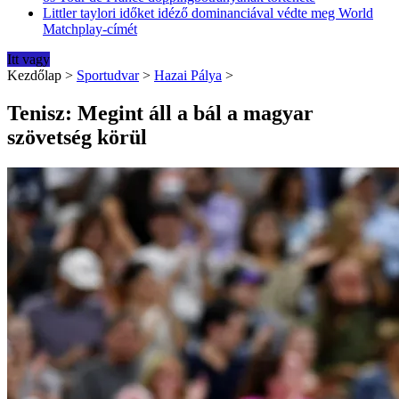
Littler taylori időket idéző dominanciával védte meg World
Matchplay-címét
Itt vagy
Kezdőlap
>
Sportudvar
>
Hazai Pálya
>
Tenisz: Megint áll a bál a magyar
szövetség körül