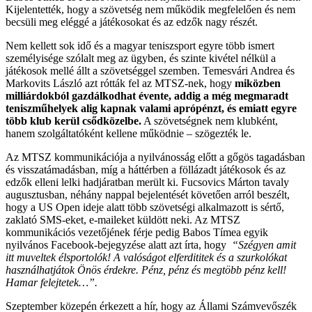
Kijelentették, hogy a szövetség nem működik megfelelően és nem
becsüli meg eléggé a játékosokat és az edzők nagy részét.
Nem kellett sok idő és a magyar teniszsport egyre több ismert
személyisége szólalt meg az ügyben, és szinte kivétel nélkül a
játékosok mellé állt a szövetséggel szemben. Temesvári Andrea és
Markovits László azt rótták fel az MTSZ-nek, hogy
miközben
milliárdokból gazdálkodhat évente, addig a még megmaradt
teniszműhelyek alig kapnak valami aprópénzt, és emiatt egyre
több klub kerül csődközelbe.
A szövetségnek nem klubként,
hanem szolgáltatóként kellene működnie – szögezték le.
Az MTSZ kommunikációja a nyilvánosság előtt a gőgös tagadásban
és visszatámadásban, míg a háttérben a föllázadt játékosok és az
edzők elleni lelki hadjáratban merült ki. Fucsovics Márton tavaly
augusztusban, néhány nappal bejelentését követően arról beszélt,
hogy a US Open ideje alatt több szövetségi alkalmazott is sértő,
zaklató SMS-eket, e-maileket küldött neki. Az MTSZ
kommunikációs vezetőjének férje pedig Babos Tímea egyik
nyilvános Facebook-bejegyzése alatt azt írta, hogy
“Szégyen amit
itt muveltek élsportolók! A valóságot elferdititek és a szurkolókat
használhatjátok Önös érdekre. Pénz, pénz és megtöbb pénz kell!
Hamar felejtetek…”.
Szeptember közepén érkezett a hír, hogy az Állami Számvevőszék