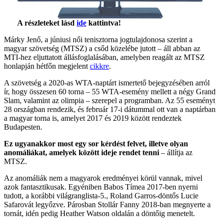
A részleteket lásd
ide
kattintva!
Márky Jenő, a júniusi női tenisztorna jogtulajdonosa szerint a
magyar szövetség (MTSZ) a csőd közelébe jutott – áll abban az
MTI-hez eljuttatott állásfoglalásában, amelyben reagált az MTSZ
honlapján hétfőn megjelent
cikkre
.
A szövetség a 2020-as WTA-naptárt ismertető bejegyzésében arról
ír, hogy összesen 60 torna – 55 WTA-esemény mellett a négy Grand
Slam, valamint az olimpia – szerepel a programban. Az 55 eseményt
28 országban rendezik, és február 17-i dátummal ott van a naptárban
a magyar torna is, amelyet 2017 és 2019 között rendeztek
Budapesten.
Ez ugyanakkor most egy sor kérdést felvet, illetve olyan
anomáliákat, amelyek között ideje rendet tenni
– állítja az
MTSZ.
Az anomáliák nem a magyarok eredményei körül vannak, mivel
azok fantasztikusak. Egyéniben Babos Tímea 2017-ben nyerni
tudott, a korábbi világranglista-5., Roland Garros-döntős Lucie
Safarovát legyőzve. Párosban Stollár Fanny 2018-ban megnyerte a
tornát, idén pedig Heather Watson oldalán a döntőig menetelt.