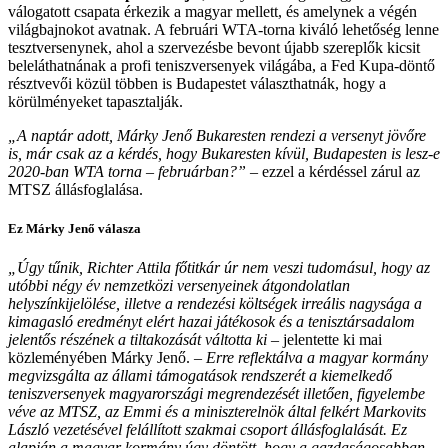
válogatott csapata érkezik a magyar mellett, és amelynek a végén
világbajnokot avatnak. A februári WTA-torna kiváló lehetőség lenne
tesztversenynek, ahol a szervezésbe bevont újabb szereplők kicsit
beleláthatnának a profi teniszversenyek világába, a Fed Kupa-döntő
résztvevői közül többen is Budapestet választhatnák, hogy a
körülményeket tapasztalják.
„A naptár adott, Márky Jenő Bukaresten rendezi a versenyt jövőre
is, már csak az a kérdés, hogy Bukaresten kívül, Budapesten is lesz-e
2020-ban WTA torna – februárban?”
– ezzel a kérdéssel zárul az
MTSZ állásfoglalása.
Ez Márky Jenő válasza
„Úgy tűnik, Richter Attila főtitkár úr nem veszi tudomásul, hogy az
utóbbi négy év nemzetközi versenyeinek átgondolatlan
helyszínkijelölése, illetve a rendezési költségek irreális nagysága a
kimagasló eredményt elért hazai játékosok és a tenisztársadalom
jelentős részének a tiltakozását váltotta ki
– jelentette ki mai
közleményében Márky Jenő. –
Erre reflektálva a magyar kormány
megvizsgálta az állami támogatások rendszerét a kiemelkedő
teniszversenyek magyarországi megrendezését illetően, figyelembe
véve az MTSZ, az Emmi és a miniszterelnök által felkért Markovits
László vezetésével felállított szakmai csoport állásfoglalását. Ez
alapján a magyar kormány úgy döntött, hogy a gazdaságosabban