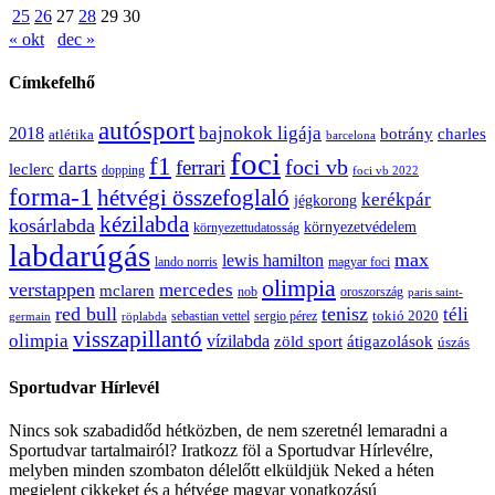
25
26
27
28
29
30
« okt
dec »
Címkefelhő
autósport
bajnokok ligája
2018
botrány
charles
atlétika
barcelona
foci
f1
ferrari
foci vb
darts
leclerc
dopping
foci vb 2022
forma-1
hétvégi összefoglaló
kerékpár
jégkorong
kézilabda
kosárlabda
környezetvédelem
környezettudatosság
labdarúgás
max
lewis hamilton
lando norris
magyar foci
olimpia
verstappen
mercedes
mclaren
oroszország
nob
paris saint-
red bull
tenisz
téli
sergio pérez
tokió 2020
röplabda
sebastian vettel
germain
visszapillantó
olimpia
vízilabda
átigazolások
zöld sport
úszás
Sportudvar Hírlevél
Nincs sok szabadidőd hétközben, de nem szeretnél lemaradni a
Sportudvar tartalmairól? Iratkozz föl a Sportudvar Hírlevélre,
melyben minden szombaton délelőtt elküldjük Neked a héten
megjelent cikkeket és a hétvége magyar vonatkozású