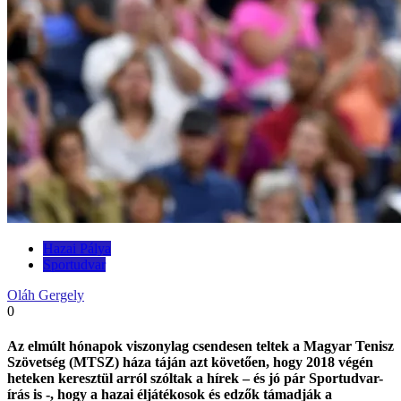
Hazai Pálya
Sportudvar
Oláh Gergely
0
Az elmúlt hónapok viszonylag csendesen teltek a Magyar Tenisz
Szövetség (MTSZ) háza táján azt követően, hogy 2018 végén
heteken keresztül arról szóltak a hírek – és jó pár Sportudvar-
írás is -, hogy a hazai éljátékosok és edzők támadják a