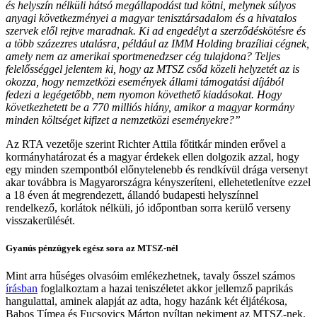
és helyszín nélküli hátsó megállapodást tud kötni, melynek súlyos
anyagi következményei a magyar tenisztársadalom és a hivatalos
szervek elől rejtve maradnak. Ki ad engedélyt a szerződéskötésre és
a több százezres utalásra, például az IMM Holding brazíliai cégnek,
amely nem az amerikai sportmenedzser cég tulajdona? Teljes
felelősséggel jelentem ki, hogy az MTSZ csőd közeli helyzetét az is
okozza, hogy nemzetközi események állami támogatási díjából
fedezi a legégetőbb, nem nyomon követhető kiadásokat. Hogy
következhetett be a 770 milliós hiány, amikor a magyar kormány
minden költséget kifizet a nemzetközi eseményekre?”
Az RTA vezetője szerint Richter Attila főtitkár minden erővel a
kormányhatározat és a magyar érdekek ellen dolgozik azzal, hogy
egy minden szempontból előnytelenebb és rendkívül drága versenyt
akar továbbra is Magyarországra kényszeríteni, ellehetetlenítve ezzel
a 18 éven át megrendezett, állandó budapesti helyszínnel
rendelkező, korlátok nélküli, jó időpontban sorra kerülő verseny
visszakerülését.
Gyanús pénzügyek egész sora az MTSZ-nél
Mint arra hűséges olvasóim emlékezhetnek, tavaly ősszel számos
írásban
foglalkoztam a hazai teniszéletet akkor jellemző paprikás
hangulattal, aminek alapját az adta, hogy hazánk két éljátékosa,
Babos Tímea és Fucsovics Márton nyíltan nekiment az MTSZ-nek.