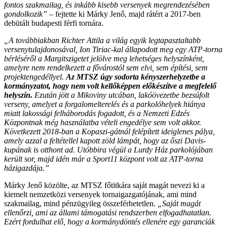
fontos szakmailag, és inkább kisebb versenyek megrendezésében
gondolkozik”
– fejtette ki Márky Jenő, majd rátért a 2017-ben
debütált budapesti férfi tornára.
„A továbbiakban Richter Attila a világ egyik legtapasztaltabb
versenytulajdonosával, Ion Tiriac-kal állapodott meg egy ATP-torna
bérléséről a Margitszigetet jelölve meg lehetséges helyszínként,
amelyre nem rendelkezett a fővárostól sem elvi, sem építési, sem
projektengedéllyel.
Az MTSZ úgy sodorta kényszerhelyzetbe a
kormányzatot, hogy nem volt kellőképpen előkészítve a megfelelő
helyszín.
Ezután jött a Mikoviny utcában, lakóövezetbe bezsúfolt
verseny, amelyet a forgalomelterelés és a parkolóhelyek hiánya
miatt lakossági felháborodás fogadott, és a Nemzeti Edzés
Központnak még használatba vételi engedélye sem volt akkor.
Következett 2018-ban a Kopaszi-gátnál felépített ideiglenes pálya,
amely azzal a feltétellel kapott zöld lámpát, hogy az őszi Davis-
kupának is otthont ad. Utóbbira végül a Lurdy Ház parkolójában
került sor, majd idén már a Sport11 központ volt az ATP-torna
házigazdája.”
Márky Jenő közölte, az MTSZ főtitkára saját magát nevezi ki a
kiemelt nemzetközi versenyek tornaigazgatójának, ami mind
szakmailag, mind pénzügyileg összeférhetetlen.
„Saját magát
ellenőrzi, ami az állami támogatási rendszerben elfogadhatatlan.
Ezért fordulhat elő, hogy a kormánydöntés ellenére egy garanciák