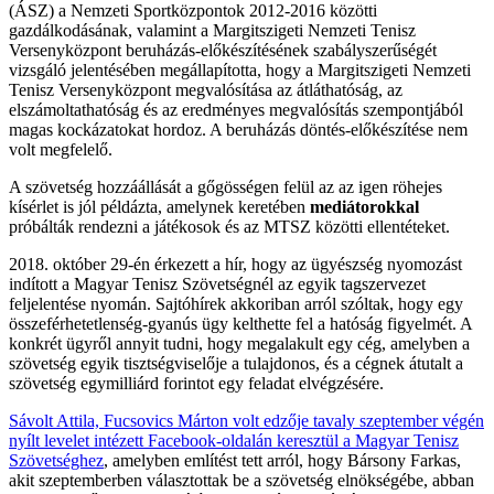
(ÁSZ) a Nemzeti Sportközpontok 2012-2016 közötti
gazdálkodásának, valamint a Margitszigeti Nemzeti Tenisz
Versenyközpont beruházás-előkészítésének szabályszerűségét
vizsgáló jelentésében megállapította, hogy a Margitszigeti Nemzeti
Tenisz Versenyközpont megvalósítása az átláthatóság, az
elszámoltathatóság és az eredményes megvalósítás szempontjából
magas kockázatokat hordoz. A beruházás döntés-előkészítése nem
volt megfelelő.
A szövetség hozzáállását a gőgösségen felül az az igen röhejes
kísérlet is jól példázta, amelynek keretében
mediátorokkal
próbálták rendezni a játékosok és az MTSZ közötti ellentéteket.
2018. október 29-én érkezett a hír, hogy az ügyészség nyomozást
indított a Magyar Tenisz Szövetségnél az egyik tagszervezet
feljelentése nyomán. Sajtóhírek akkoriban arról szóltak, hogy egy
összeférhetetlenség-gyanús ügy kelthette fel a hatóság figyelmét. A
konkrét ügyről annyit tudni, hogy megalakult egy cég, amelyben a
szövetség egyik tisztségviselője a tulajdonos, és a cégnek átutalt a
szövetség egymilliárd forintot egy feladat elvégzésére.
Sávolt Attila, Fucsovics Márton volt edzője tavaly szeptember végén
nyílt levelet intézett Facebook-oldalán keresztül a Magyar Tenisz
Szövetséghez
, amelyben említést tett arról, hogy Bársony Farkas,
akit szeptemberben választottak be a szövetség elnökségébe, abban