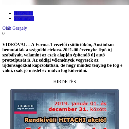
Nagyvilág
Sportudvar
Oláh Gergely
0
VIDEÓVAL – A Forma-1 vezetői csütörtökön, Austinban
bemutatták a száguldó cirkusz 2021-től érvénybe lépő új
szabályait, valamint az ezek alapján építendő új autó
prototípusát is. Az eddigi vélemények vegyesek az
újdonságokkal kapcsolatban, de hogy mindez tényleg be fog-e
válni, csak jó másfél év múlva fog kiderülni.
HIRDETÉS