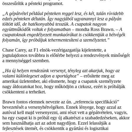
összesűrítik a pénteki programot.
„A gépátvétel például pénteken reggel lesz, és két, talán rövidebb
edzés pénteken délután. Így nagyjából ugyanannyi lesz a pályán
töltött idő, de hatékonyabbá tesszük. A csapatok nagyon
együttműködők voltak e folyamatban
– mondta Ross Brawn. –
A
csapatoknak engedélyezett munkaórákat is csökkentjük a hétvégék
folyamán, így próbáljuk tehermentesíteni a személyzetet.”
Chase Carey, az F1 elnök-vezérigazgatója kijelentette, a
jogtulajdonos továbbra is előtérbe helyezi a rendezvények minőségét
a mennyiséggel szemben.
„Ha új helyen rendezünk versenyt, tényleg azt akarjuk, hogy az
valami különlegeset adjon a sportághoz”
– erősítette meg az
amerikai üzletember, aki elismerte, hogy a csapatok személyzete
nagy áldozatokat hoz, hogy működjön a cirkusz, ezért is próbálják
csökkenteni a terheiket.
Brawn fontos elemnek nevezte az ún. „referencia specifikáció”
bevezetését a versenyhétvégéken. Ennek lényege, hogy azzal az
autóval kell majd versenyezni, ami részt vett a gépátvételen, vagyis,
ha egy csapat ki is próbál egy új alkatrészt a szabadedzéseken, akkor
sem használhatja azt az adott nagydíjon. Ezzel lelassítják a
fejlesztések ütemét, és csökkentik a gyártási és logisztikai