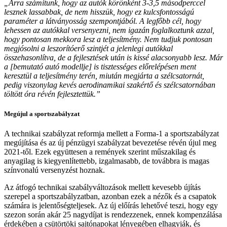
„Arra számítunk, hogy az autók körönként 3-3,5 másodperccel
lesznek lassabbak, de nem hisszük, hogy ez kulcsfontosságú
paraméter a látványosság szempontjából. A legfőbb cél, hogy
lehessen az autókkal versenyezni, nem igazán foglalkoztunk azzal,
hogy pontosan mekkora lesz a teljesítmény. Nem tudjuk pontosan
megjósolni a leszorítóerő szintjét a jelenlegi autókkal
összehasonlítva, de a fejlesztések után is kissé alacsonyabb lesz. Már
a [bemutató autó modellje] is tisztességes előrelépésen ment
keresztül a teljesítmény terén, miután megjárta a szélcsatornát,
pedig viszonylag kevés aerodinamikai szakértő és szélcsatornában
töltött óra révén fejlesztettük.”
Megújul a sportszabályzat
A technikai szabályzat reformja mellett a Forma-1 a sportszabályzat
megújítása és az új pénzügyi szabályzat bevezetése révén újul meg
2021-től. Ezek együttesen a remények szerint műszakilag és
anyagilag is kiegyenlítettebb, izgalmasabb, de továbbra is magas
színvonalú versenyzést hoznak.
Az átfogó technikai szabályváltozások mellett kevesebb újítás
szerepel a sportszabályzatban, azonban ezek a nézők és a csapatok
számára is jelentőségteljesek. Az új előírás lehetővé teszi, hogy egy
szezon során akár 25 nagydíjat is rendezzenek, ennek kompenzálása
érdekében a csütörtöki sajtónapokat lényegében elhagyják, és