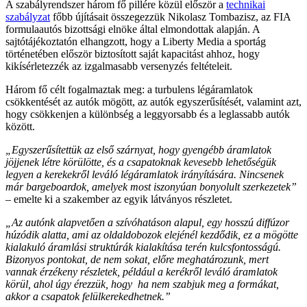
A szabályrendszer három fő pillére közül először a
technikai
szabályzat
főbb újításait összegezzük Nikolasz Tombazisz, az FIA
formulaautós bizottsági elnöke által elmondottak alapján. A
sajtótájékoztatón elhangzott, hogy a Liberty Media a sportág
történetében először biztosított saját kapacitást ahhoz, hogy
kikísérletezzék az izgalmasabb versenyzés feltételeit.
Három fő célt fogalmaztak meg: a turbulens légáramlatok
csökkentését az autók mögött, az autók egyszerűsítését, valamint azt,
hogy csökkenjen a különbség a leggyorsabb és a leglassabb autók
között.
„Egyszerűsítettük az első szárnyat, hogy gyengébb áramlatok
jöjjenek létre körülötte, és a csapatoknak kevesebb lehetőségük
legyen a kerekekről leváló légáramlatok irányítására. Nincsenek
már bargeboardok, amelyek most iszonyúan bonyolult szerkezetek”
– emelte ki a szakember az egyik látványos részletet.
„Az autónk alapvetően a szívóhatáson alapul, egy hosszú diffúzor
húzódik alatta, ami az oldaldobozok elejénél kezdődik, ez a mögötte
kialakuló áramlási struktúrák kialakítása terén kulcsfontosságú.
Bizonyos pontokat, de nem sokat, előre meghatározunk, mert
vannak érzékeny részletek, például a kerékről leváló áramlatok
körül, ahol úgy érezzük, hogy ha nem szabjuk meg a formákat,
akkor a csapatok felülkerekedhetnek.”