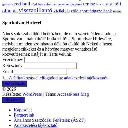
red bull
tenisz
téli
sergio pérez
tokió 2020
röplabda
sebastian vettel
germain
visszapillantó
olimpia
vízilabda
átigazolások
zöld sport
úszás
Sportudvar Hírlevél
Nincs sok szabadidőd hétközben, de nem szeretnél lemaradni a
Sportudvar tartalmairól? Iratkozz föl a Sportudvar Hírlevélre,
melyben minden szombaton délelőtt elküldjük Neked a héten
megjelent cikkeket és a hétvége magyar vonatkozású
közvetítéseinek listáját is. Tarts velünk!
Vezetéknév
Keresztnév
Email
A feliratkozással elfogadod az adatkezelési tájékoztatót.
© 2026
Készítette:
WordPress
| Téma:
AccessPress Mag
Alsó menü
Kapcsolat
Partnereink
Általános Szerződési Feltételek (ÁSZF)
Adatkezelési tájékoztató