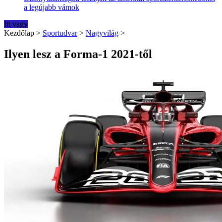
a legújabb vámok
Itt vagy
Kezdőlap
>
Sportudvar
>
Nagyvilág
>
Ilyen lesz a Forma-1 2021-től