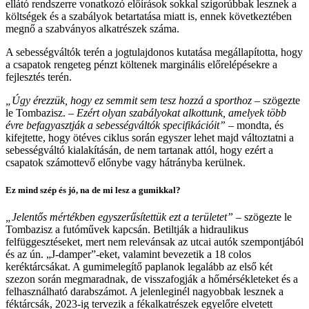
ellátó rendszerre vonatkozó előírások sokkal szigorúbbak lesznek a
költségek és a szabályok betartatása miatt is, ennek következtében
megnő a szabványos alkatrészek száma.
A sebességváltók terén a jogtulajdonos kutatása megállapította, hogy
a csapatok rengeteg pénzt költenek marginális előrelépésekre a
fejlesztés terén.
„Úgy érezzük, hogy ez semmit sem tesz hozzá a sporthoz
– szögezte
le Tombazisz. –
Ezért olyan szabályokat alkottunk, amelyek több
évre befagyasztják a sebességváltók specifikációit”
– mondta, és
kifejtette, hogy ötéves ciklus során egyszer lehet majd változtatni a
sebességváltó kialakításán, de nem tartanak attól, hogy ezért a
csapatok számottevő előnybe vagy hátrányba kerülnek.
Ez mind szép és jó, na de mi lesz a gumikkal?
„Jelentős mértékben egyszerűsítettük ezt a területet”
– szögezte le
Tombazisz a futóművek kapcsán. Betiltják a hidraulikus
felfüggesztéseket, mert nem relevánsak az utcai autók szempontjából
és az ún. „J-damper”-eket, valamint bevezetik a 18 colos
keréktárcsákat. A gumimelegítő paplanok legalább az első két
szezon során megmaradnak, de visszafogják a hőmérsékleteket és a
felhasználható darabszámot. A jelenleginél nagyobbak lesznek a
féktárcsák, 2023-ig tervezik a fékalkatrészek egyelőre elvetett