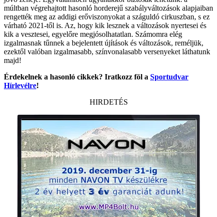
múltban végrehajtott hasonló horderejű szabályváltozások alapjaiban
rengették meg az addigi erőviszonyokat a száguldó cirkuszban, s ez
várható 2021-től is. Az, hogy kik lesznek a változások nyertesei és
kik a vesztesei, egyelőre megjósolhatatlan. Számomra elég
izgalmasnak tűnnek a bejelentett újítások és változások, reméljük,
ezektől valóban izgalmasabb, színvonalasabb versenyeket láthatunk
majd!
Érdekelnek a hasonló cikkek? Iratkozz föl a
Sportudvar
Hírlevélre
!
HIRDETÉS