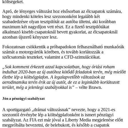
költségeket.
Apró, de lényeges változást hoz elsősorban az élcsapatok számára,
hogy mindenki köteles lesz szezononként legalább két
szabadedzésre olyan tesztpilótát az autóba ültetni, aki korábban
maximum két nagydíjon vett részt. Ez a fizető tesztpilótákat
alkalmazó kisebb csapatoknál bevett gyakorlat, az élcsapatoknál
azonban újszerű kényszer lesz.
Fokozatosan csökkentik a próbapadokon felhasználható munkaórák
számát a motorgyártók körében, és tovább korlátozzák a
szélcsatornás teszteket, valamint a CFD-szimulációkat.
„Sok komment érkezett azzal kapcsolatban, hogy óriási roham
indulhat 2020-ban az új autóhoz kötődő feladatok terén, még mielőtt
életbe lép a költségplafon. A legalapvetőbb változások az
aerodinamika terén érik az új autót, de ez a leginkább korlátozott
terület, még a jelenlegi szabályokkal is”
– vélte Brawn.
Jön a pénzügyi szabályzat
A sportigazgató „drámai változásnak” nevezte, hogy a 2021-es
szezontól érvénybe lép a költségplafonként is ismert pénzügyi
szabályzat. Az FIA ezt már jóval a Liberty Media megjelenése előtt
megpróbálta bevezetni, de belebukott, és később a csapatok