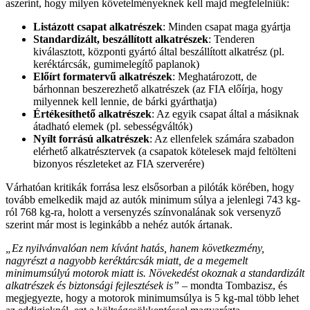
aszerint, hogy milyen követelményeknek kell majd megfelelniük:
Listázott csapat alkatrészek
: Minden csapat maga gyártja
Standardizált, beszállított alkatrészek
: Tenderen
kiválasztott, központi gyártó által beszállított alkatrész (pl.
keréktárcsák, gumimelegítő paplanok)
Előírt formatervű alkatrészek
: Meghatározott, de
bárhonnan beszerezhető alkatrészek (az FIA előírja, hogy
milyennek kell lennie, de bárki gyárthatja)
Értékesíthető alkatrészek
: Az egyik csapat által a másiknak
átadható elemek (pl. sebességváltók)
Nyílt forrású alkatrészek
: Az ellenfelek számára szabadon
elérhető alkatrésztervek (a csapatok kötelesek majd feltölteni
bizonyos részleteket az FIA szerverére)
Várhatóan kritikák forrása lesz elsősorban a pilóták körében, hogy
tovább emelkedik majd az autók minimum súlya a jelenlegi 743 kg-
ról 768 kg-ra, holott a versenyzés színvonalának sok versenyző
szerint már most is leginkább a nehéz autók ártanak.
„Ez nyilvánvalóan nem kívánt hatás, hanem következmény,
nagyrészt a nagyobb keréktárcsák miatt, de a megemelt
minimumsúlyú motorok miatt is. Növekedést okoznak a standardizált
alkatrészek és biztonsági fejlesztések is”
– mondta Tombazisz, és
megjegyezte, hogy a motorok minimumsúlya is 5 kg-mal több lehet