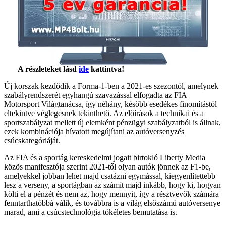
A részleteket lásd
ide
kattintva!
Új korszak kezdődik a Forma-1-ben a 2021-es szezontól, amelynek
szabályrendszerét egyhangú szavazással elfogadta az FIA
Motorsport Világtanácsa, így néhány, később esedékes finomítástól
eltekintve véglegesnek tekinthető. Az előírások a technikai és a
sportszabályzat mellett új elemként pénzügyi szabályzatból is állnak,
ezek kombinációja hívatott megújítani az autóversenyzés
csúcskategóriáját.
Az FIA és a sportág kereskedelmi jogait birtokló Liberty Media
közös manifesztója szerint 2021-től olyan autók jönnek az F1-be,
amelyekkel jobban lehet majd csatázni egymással, kiegyenlítettebb
lesz a verseny, a sportágban az számít majd inkább, hogy ki, hogyan
költi el a pénzét és nem az, hogy mennyit, így a résztvevők számára
fenntarthatóbbá válik, és továbbra is a világ elsőszámú autóversenye
marad, ami a csúcstechnológia tökéletes bemutatása is.