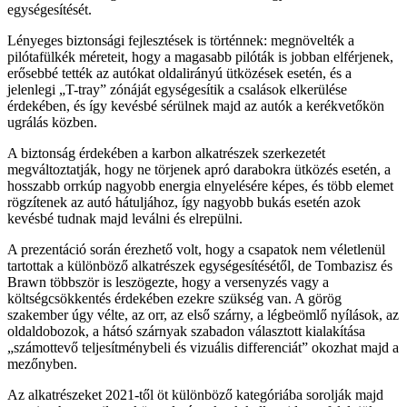
egységesítését.
Lényeges biztonsági fejlesztések is történnek: megnövelték a
pilótafülkék méreteit, hogy a magasabb pilóták is jobban elférjenek,
erősebbé tették az autókat oldalirányú ütközések esetén, és a
jelenlegi „T-tray” zónáját egységesítik a csalások elkerülése
érdekében, és így kevésbé sérülnek majd az autók a kerékvetőkön
ugrálás közben.
A biztonság érdekében a karbon alkatrészek szerkezetét
megváltoztatják, hogy ne törjenek apró darabokra ütközés esetén, a
hosszabb orrkúp nagyobb energia elnyelésére képes, és több elemet
rögzítenek az autó hátuljához, így nagyobb bukás esetén azok
kevésbé tudnak majd leválni és elrepülni.
A prezentáció során érezhető volt, hogy a csapatok nem véletlenül
tartottak a különböző alkatrészek egységesítésétől, de Tombazisz és
Brawn többször is leszögezte, hogy a versenyzés vagy a
költségcsökkentés érdekében ezekre szükség van. A görög
szakember úgy vélte, az orr, az első szárny, a légbeömlő nyílások, az
oldaldobozok, a hátsó szárnyak szabadon választott kialakítása
„számottevő teljesítménybeli és vizuális differenciát” okozhat majd a
mezőnyben.
Az alkatrészeket 2021-től öt különböző kategóriába sorolják majd