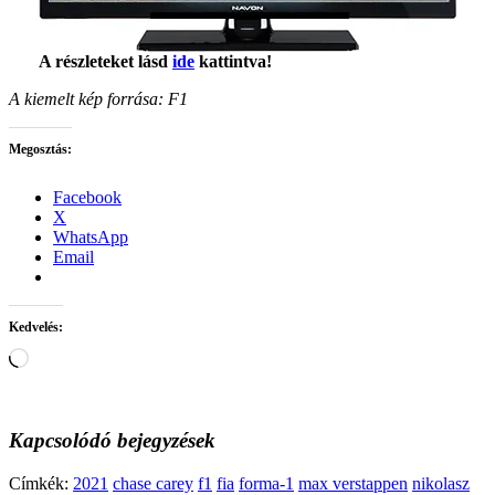
A részleteket lásd
ide
kattintva!
A kiemelt kép forrása: F1
Megosztás:
Facebook
X
WhatsApp
Email
Kedvelés:
Loading…
Kapcsolódó bejegyzések
Címkék:
2021
chase carey
f1
fia
forma-1
max verstappen
nikolasz