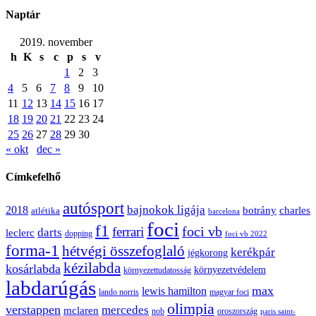
Naptár
2019. november
h
K
s
c
p
s
v
1
2
3
4
5
6
7
8
9
10
11
12
13
14
15
16
17
18
19
20
21
22
23
24
25
26
27
28
29
30
« okt
dec »
Címkefelhő
autósport
bajnokok ligája
2018
botrány
charles
atlétika
barcelona
foci
f1
ferrari
foci vb
darts
leclerc
dopping
foci vb 2022
forma-1
hétvégi összefoglaló
kerékpár
jégkorong
kézilabda
kosárlabda
környezetvédelem
környezettudatosság
labdarúgás
max
lewis hamilton
lando norris
magyar foci
olimpia
verstappen
mercedes
mclaren
oroszország
nob
paris saint-