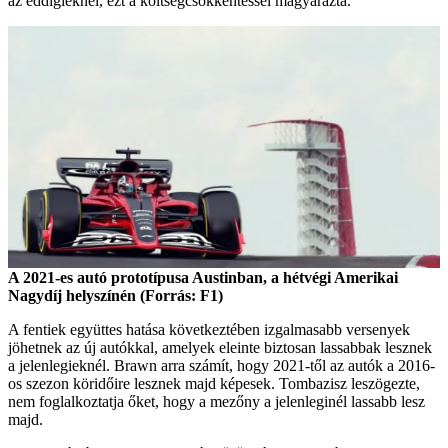
az eddigieknél, ezt a költségcsökkentéssel magyarázta.
A 2021-es autó prototípusa Austinban, a hétvégi Amerikai
Nagydíj helyszínén (Forrás: F1)
A fentiek együttes hatása következtében izgalmasabb versenyek
jöhetnek az új autókkal, amelyek eleinte biztosan lassabbak lesznek
a jelenlegieknél. Brawn arra számít, hogy 2021-től az autók a 2016-
os szezon köridőire lesznek majd képesek. Tombazisz leszögezte,
nem foglalkoztatja őket, hogy a mezőny a jelenleginél lassabb lesz
majd.