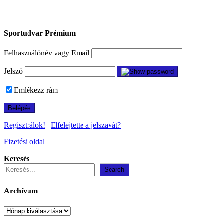
Sportudvar Prémium
Felhasználónév vagy Email
Jelszó
Emlékezz rám
Regisztrálok!
|
Elfelejtette a jelszavát?
Fizetési oldal
Keresés
Search
Archívum
Archívum