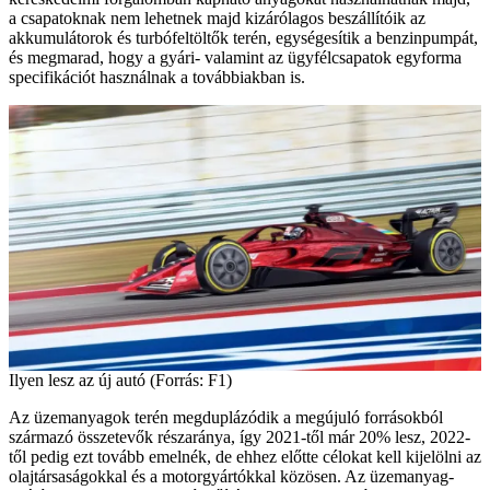
a csapatoknak nem lehetnek majd kizárólagos beszállítóik az
akkumulátorok és turbófeltöltők terén, egységesítik a benzinpumpát,
és megmarad, hogy a gyári- valamint az ügyfélcsapatok egyforma
specifikációt használnak a továbbiakban is.
Ilyen lesz az új autó (Forrás: F1)
Az üzemanyagok terén megduplázódik a megújuló forrásokból
származó összetevők részaránya, így 2021-től már 20% lesz, 2022-
től pedig ezt tovább emelnék, de ehhez előtte célokat kell kijelölni az
olajtársaságokkal és a motorgyártókkal közösen. Az üzemanyag-