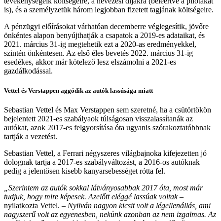
tevékenységeik költségeire, a nevezési díjakra (beleértve a pilótákat
is), és a személyzetük három legjobban fizetett tagjának költségeire.
A pénzügyi előírásokat várhatóan decemberre véglegesítik, jövőre
önkéntes alapon benyújthatják a csapatok a 2019-es adataikat, és
2021. március 31-ig megtehetik ezt a 2020-as eredményekkel,
szintén önkéntesen. Az első éles bevetés 2022. március 31-ig
esedékes, akkor már kötelező lesz elszámolni a 2021-es
gazdálkodással.
Vettel és Verstappen aggódik az autók lassúsága miatt
Sebastian Vettel és Max Verstappen sem szeretné, ha a csütörtökön
bejelentett 2021-es szabályaok túlságosan visszalassítanák az
autókat, azok 2017-es felgyorsítása óta ugyanis szórakoztatóbbnak
tartják a vezetést.
Sebastian Vettel, a Ferrari négyszeres világbajnoka kifejezetten jó
dolognak tartja a 2017-es szabályváltozást, a 2016-os autóknak
pedig a jelentősen kisebb kanyarsebességet rótta fel.
„Szerintem az autók sokkal látványosabbak 2017 óta, most már
tudjuk, hogy mire képesek. Azelőtt eléggé lassúak voltak
–
nyilatkozta Vettel. –
Nyilván nagyon kicsit volt a légellenállás, ami
nagyszerű volt az egyenesben, nekünk azonban az nem izgalmas. Az