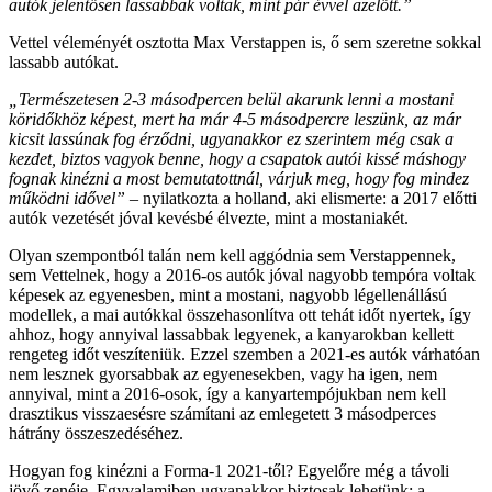
autók jelentősen lassabbak voltak, mint pár évvel azelőtt.”
Vettel véleményét osztotta Max Verstappen is, ő sem szeretne sokkal
lassabb autókat.
„Természetesen 2-3 másodpercen belül akarunk lenni a mostani
köridőkhöz képest, mert ha már 4-5 másodpercre leszünk, az már
kicsit lassúnak fog érződni, ugyanakkor ez szerintem még csak a
kezdet, biztos vagyok benne, hogy a csapatok autói kissé máshogy
fognak kinézni a most bemutatottnál, várjuk meg, hogy fog mindez
működni idővel”
– nyilatkozta a holland, aki elismerte: a 2017 előtti
autók vezetését jóval kevésbé élvezte, mint a mostaniakét.
Olyan szempontból talán nem kell aggódnia sem Verstappennek,
sem Vettelnek, hogy a 2016-os autók jóval nagyobb tempóra voltak
képesek az egyenesben, mint a mostani, nagyobb légellenállású
modellek, a mai autókkal összehasonlítva ott tehát időt nyertek, így
ahhoz, hogy annyival lassabbak legyenek, a kanyarokban kellett
rengeteg időt veszíteniük. Ezzel szemben a 2021-es autók várhatóan
nem lesznek gyorsabbak az egyenesekben, vagy ha igen, nem
annyival, mint a 2016-osok, így a kanyartempójukban nem kell
drasztikus visszaesésre számítani az emlegetett 3 másodperces
hátrány összeszedéséhez.
Hogyan fog kinézni a Forma-1 2021-től? Egyelőre még a távoli
jövő zenéje. Egyvalamiben ugyanakkor biztosak lehetünk: a