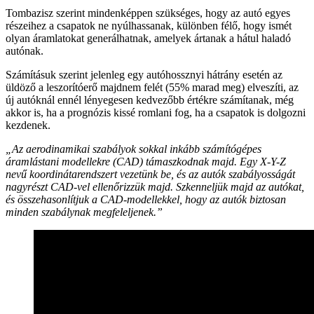
Tombazisz szerint mindenképpen szükséges, hogy az autó egyes
részeihez a csapatok ne nyúlhassanak, különben félő, hogy ismét
olyan áramlatokat generálhatnak, amelyek ártanak a hátul haladó
autónak.
Számításuk szerint jelenleg egy autóhossznyi hátrány esetén az
üldöző a leszorítóerő majdnem felét (55% marad meg) elveszíti, az
új autóknál ennél lényegesen kedvezőbb értékre számítanak, még
akkor is, ha a prognózis kissé romlani fog, ha a csapatok is dolgozni
kezdenek.
„Az aerodinamikai szabályok sokkal inkább számítógépes
áramlástani modellekre (CAD) támaszkodnak majd. Egy X-Y-Z
nevű koordinátarendszert vezetünk be, és az autók szabályosságát
nagyrészt CAD-vel ellenőrizzük majd. Szkenneljük majd az autókat,
és összehasonlítjuk a CAD-modellekkel, hogy az autók biztosan
minden szabálynak megfeleljenek.”