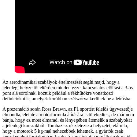
Az aerodinamikai szabályok értelmezését segíti majd, hogy a
jelenlegi helyzettől eltérően minden ezzel kapcsolatos előírást a 3-as
pont alá sorolnak, köztük például a fékhűtőkre vonatkozó
definíciókat is, amelyek korábban szétszórva kerültek be a leírásba.
A prezentáció során Ross Brawn, az F1 sportért felelős ügyvezetője
elmondta, eleinte a motorformula átírására is törekedtek, de már nem
bánja, hogy ez most elmarad, és lényegében átemelik a szabályokat
a jelenlegi korszakból. Tombazisz részletezte a helyzetet, elárulta,
hogy a motorok 5 kg-mal nehezebbek lehetnek, a gyártók csak
kereskedelmi forgalomban kapható anyagokat használhatnak majd,