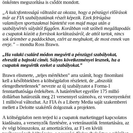
önkéntes megszorítása is csődöt mondott.
„A kulcsfontosságú változást az okozza, hogy a pénzügyi előírások
már az FIA szabályzatának részét képezik. Ezek felrúgása
valamilyen sportszakmai büntetést von majd maga után a
szabálysértés súlyától függően. Korábban volt szóbeli megállapodás
a csapatok között a források korlátozásáról, de attól tartok, nincs
sok úriember a paddockban, ezért az megbukott, de most ennek van
ereje.”
– mondta Ross Brawn.
„Ha valaki csalárd módon megsérti a pénzügyi szabályokat,
elveszíti a bajnoki címét. Súlyos következményei lesznek, ha a
csapatok megsértik ezeket a szabályokat.”
Brawn elismerte, „teljes mértékben” arra számít, hogy finomítani
kell a későbbiekben a költségplafon részleteit, de „abszolút
elengedhetetlennek” nevezte az új szabályzatot a Forma-1
fenntarthatósága érdekében. A határértéket egyelőre 175 millió
dollárban határozták meg 21 versennyel számolva, ez versenyenként
1 millióval változhat. Az FIA és a Liberty Media saját szakemberei
mellett a Deloitte szakértői dolgoznak a projekten.
A költségplafon nem terjed ki a csapatok marketinggel kapcsolatos
kiadásaira, a versenyzők fizetésére, a veteránautóik fenntartására, az
év végi bónuszokra, az amortizációra, az F1-en kívüli