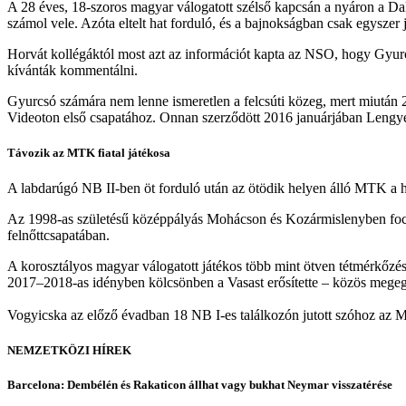
A 28 éves, 18-szoros magyar válogatott szélső kapcsán a nyáron a Dal
számol vele. Azóta eltelt hat forduló, és a bajnokságban csak egyszer 
Horvát kollégáktól most azt az információt kapta az NSO, hogy Gyurcs
kívánták kommentálni.
Gyurcsó számára nem lenne ismeretlen a felcsúti közeg, mert miután 20
Videoton első csapatához. Onnan szerződött 2016 januárjában Lengy
Távozik az MTK fiatal játékosa
A labdarúgó NB II-ben öt forduló után az ötödik helyen álló MTK a hi
Az 1998-as születésű középpályás Mohácson és Kozármislenyben foci
felnőttcsapatában.
A korosztályos magyar válogatott játékos több mint ötven tétmérkőzé
2017–2018-as idényben kölcsönben a Vasast erősítette – közös megegy
Vogyicska az előző évadban 18 NB I-es találkozón jutott szóhoz az M
NEMZETKÖZI HÍREK
Barcelona: Dembélén és Rakaticon állhat vagy bukhat Neymar visszatérése