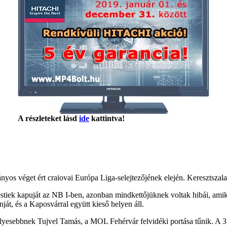
A részleteket lásd
ide
kattintva!
nyos véget ért craiovai Európa Liga-selejtezőjének elején. Keresztszal
stiek kapuját az NB I-ben, azonban mindkettőjüknek voltak hibái, amik 
ját, és a Kaposvárral együtt kieső helyen áll.
gesélyesebbnek Tujvel Tamás, a MOL Fehérvár felvidéki portása tűnik. A