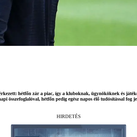
kezett: hétfőn zár a piac, így a kluboknak, ügynököknek és játéko
 összefoglalóval, hétfőn pedig egész napos élő tudósítással fog je
HIRDETÉS