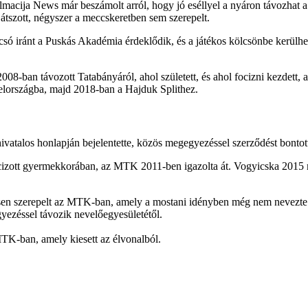
macija News már beszámolt arról, hogy jó eséllyel a nyáron távozhat a
játszott, négyszer a meccskeretben sem szerepelt.
ó iránt a Puskás Akadémia érdeklődik, és a játékos kölcsönbe kerülhet
08-ban távozott Tatabányáról, ahol született, és ahol focizni kezdett,
elországba, majd 2018-ban a Hajduk Splithez.
vatalos honlapján bejelentette, közös megegyezéssel szerződést bontott
zott gyermekkorában, az MTK 2011-ben igazolta át. Vogyicska 2015 m
sen szerepelt az MTK-ban, amely a mostani idényben még nem nevezte k
ezéssel távozik nevelőegyesületétől.
TK-ban, amely kiesett az élvonalból.