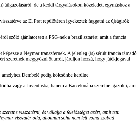
n) átigazolásáról, de a keddi tárgyalásokon közeledett egymáshoz a
visszatérve az El Prat repülőtéren igyekeztek faggatni az újságírók
ől szóló ajánlatot tett a PSG-nek a brazil sztárért, amit a francia
képezze a Neymar-transzfernek. A jelenleg (is) sérült francia támadó
zért szeretnék meggyőzni őt arról, járuljon hozzá, hogy játékjogával
ek, amelyhez Dembélé pedig kölcsönbe kerülne.
idba vagy a Juventusba, hanem a Barcelonába szeretne igazolni,
ami
retne visszatérni, és vállalja a felelősséget azért, amit tett.
Neymar visszatér oda, ahonnan soha nem lett volna szabad