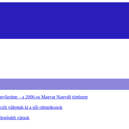
ő győzelme – a 2006-os Magyar Nagydíj története
iót váltottak ki a női olimpikonok
a legújabb vámok