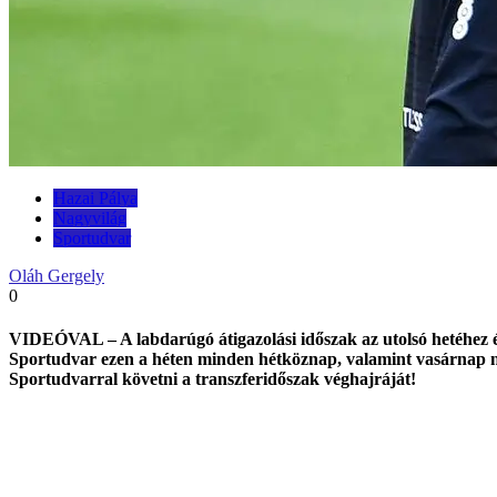
Hazai Pálya
Nagyvilág
Sportudvar
Oláh Gergely
0
VIDEÓVAL – A labdarúgó átigazolási időszak az utolsó hetéhez ér
Sportudvar ezen a héten minden hétköznap, valamint vasárnap napi
Sportudvarral követni a transzferidőszak véghajráját!