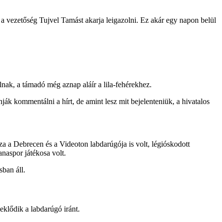
 vezetőség Tujvel Tamást akarja leigazolni. Ez akár egy napon belül
lnak, a támadó még aznap aláír a lila-fehérekhez.
ák kommentálni a hírt, de amint lesz mit bejelenteniük, a hivatalos
a a Debrecen és a Videoton labdarúgója is volt, légióskodott
naspor játékosa volt.
sban áll.
klődik a labdarúgó iránt.