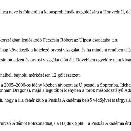
inca neve is fölmerült a kapusproblémák megoldására a Honvédnál, de a
kországban légióskodó Feczesin Róbert az Újpest csapatába tart.
lnap következik a kötelező orvosi vizsgálat, és ha mindent rendben talá
 ott edzett és orvosi vizsgálat előtt áll. Bővebben egyelőre nem kívánj
nalbeli bajnoki mérkőzésen 12 gólt szerzett.
ó a 2005–2006-os idény közben távozott az Újpesttől a Sopronba. Idehaz
sonnam Dragons), majd a legutóbbi idényben a török másodosztályú Ada
t, hogy a lila-fehér klub a Puskás Akadémia belső védőjével is tárgyalá
yurcsó Ádámot kölcsönadhatja a Hajduk Split – a Puskás Akadémia érde