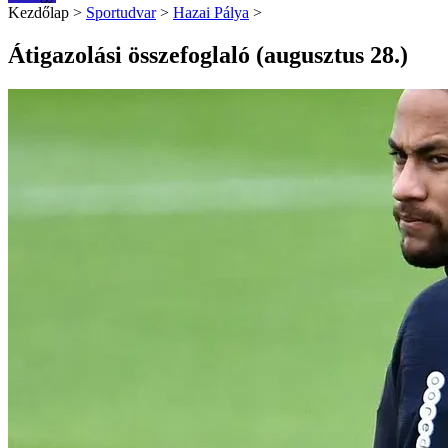
Kezdőlap
>
Sportudvar
>
Hazai Pálya
>
Átigazolási összefoglaló (augusztus 28.)