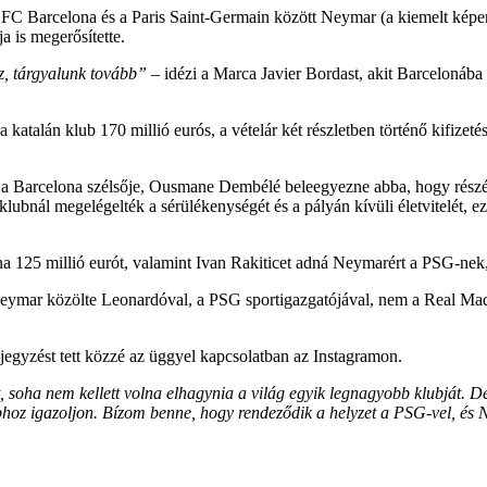
az FC Barcelona és a Paris Saint-Germain között Neymar (a kiemelt képe
ja is megerősítette.
, tárgyalunk tovább”
– idézi a Marca Javier Bordast,
akit Barcelonába 
atalán klub 170 millió eurós, a vételár két részletben történő kifizetésér
 a Barcelona szélsője, Ousmane Dembélé beleegyezne abba, hogy részét 
klubnál megelégelték a sérülékenységét és a pályán kívüli életvitelét, e
lona 125 millió eurót, valamint Ivan Rakiticet adná Neymarért a PSG-n
eymar közölte Leonardóval, a PSG sportigazgatójával, nem a Real Madr
egyzést tett közzé az üggyel kapcsolatban az Instagramon.
oha nem kellett volna elhagynia a világ egyik legnagyobb klubját. De sze
oz igazoljon. Bízom benne, hogy rendeződik a helyzet a PSG-vel, és 