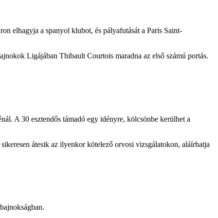
n elhagyja a spanyol klubot, és pályafutását a Paris Saint-
jnokok Ligájában Thibault Courtois maradna az első számú portás.
énál. A 30 esztendős támadó egy idényre, kölcsönbe kerülhet a
sikeresen átesik az ilyenkor kötelező orvosi vizsgálatokon, aláírhatja
a bajnokságban.