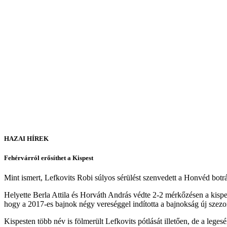
HAZAI HÍREK
Fehérvárról erősíthet a Kispest
Mint ismert, Lefkovits Robi súlyos sérülést szenvedett a Honvéd botrá
Helyette Berla Attila és Horváth András védte 2-2 mérkőzésen a kispe
hogy a 2017-es bajnok négy vereséggel indította a bajnokság új szezon
Kispesten több név is fölmerült Lefkovits pótlását illetően, de a le