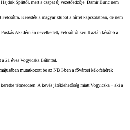
 Hajduk Splittől, mert a csapat új vezetőedzője, Damir Buric nem
 Felcsútra. Keresték a magyar klubot a hírrel kapcsolatban, de nem
 a Puskás Akadémián nevelkedett, Felcsútról került aztán később a
 a 21 éves Vogyicska Bálinttal.
ájusában mutatkozott be az NB I-ben a fővárosi kék-fehérek
eretbe tétmeccsen. A kevés játéklehetőség miatt Vogyicska – aki a