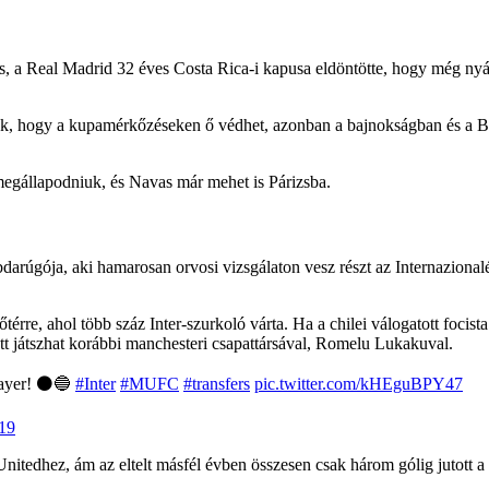
 a Real Madrid 32 éves Costa Rica-i kapusa eldöntötte, hogy még nyáro
k, hogy a kupamérkőzéseken ő védhet, azonban a bajnokságban és a Ba
 megállapodniuk, és Navas már mehet is Párizsba.
arúgója, aki hamarosan orvosi vizsgálaton vesz részt az Internazional
re, ahol több száz Inter-szurkoló várta. Ha a chilei válogatott focista 
ütt játszhat korábbi manchesteri csapattársával, Romelu Lukakuval.
layer! ⚫️🔵
#Inter
#MUFC
#transfers
pic.twitter.com/kHEguBPY47
19
nitedhez, ám az eltelt másfél évben összesen csak három gólig jutott 