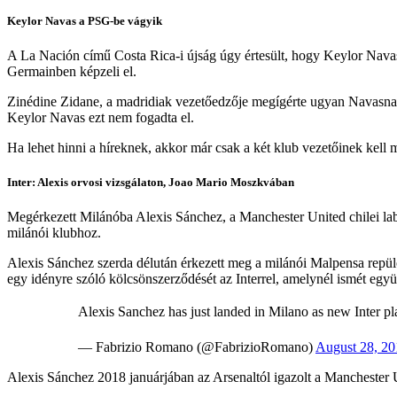
Keylor Navas a PSG-be vágyik
A La Nación című Costa Rica-i újság úgy értesült, hogy Keylor Navas,
Germainben képzeli el.
Zinédine Zidane, a madridiak vezetőedzője megígérte ugyan Navasna
Keylor Navas ezt nem fogadta el.
Ha lehet hinni a híreknek, akkor már csak a két klub vezetőinek kell
Inter: Alexis orvosi vizsgálaton, Joao Mario Moszkvában
Megérkezett Milánóba Alexis Sánchez, a Manchester United chilei labd
milánói klubhoz.
Alexis Sánchez szerda délután érkezett meg a milánói Malpensa repülőtér
egy idényre szóló kölcsönszerződését az Interrel, amelynél ismét egy
Alexis Sanchez has just landed in Milano as new Inter p
— Fabrizio Romano (@FabrizioRomano)
August 28, 20
Alexis Sánchez 2018 januárjában az Arsenaltól igazolt a Manchester U