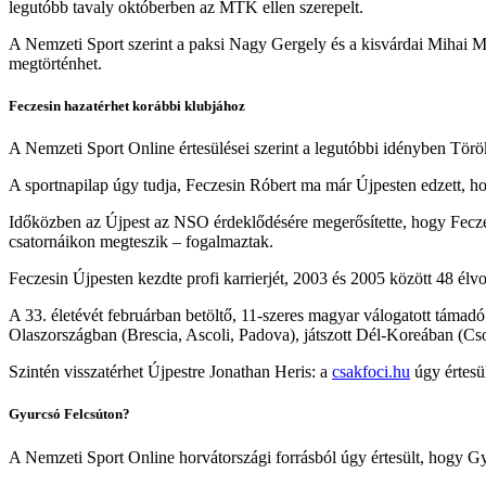
legutóbb tavaly októberben az MTK ellen szerepelt.
A Nemzeti Sport szerint a paksi Nagy Gergely és a kisvárdai Mihai M
megtörténhet.
Feczesin hazatérhet korábbi klubjához
A Nemzeti Sport Online értesülései szerint a legutóbbi idényben Törö
A sportnapilap úgy tudja, Feczesin Róbert
ma már Újpesten edzett, ho
Időközben az Újpest az NSO érdeklődésére megerősítette, hogy Feczesin
csatornáikon megteszik – fogalmaztak.
Feczesin Újpesten kezdte profi karrierjét, 2003 és 2005 között 48 élvo
A 33. életévét februárban betöltő, 11-szeres magyar válogatott támad
Olaszországban (Brescia, Ascoli, Padova), játszott Dél-Koreában (C
Szintén visszatérhet Újpestre Jonathan Heris:
a
csakfoci.hu
úgy értesül
Gyurcsó Felcsúton?
A Nemzeti Sport Online horvátországi forrásból úgy értesült, hogy G