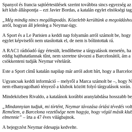
Spanyol és francia sajtóértesülések szerint továbbra sincs egyezség 
két klub álláspontja – ezt Javier Bordas, a katalán egylet elnökségi tag
„Még mindig nincs megállapodás. Közelebb kerültünk a megoldáshoz
arról, hogyan áll jelenleg a Neymar-ügy.
A Sport és a Le Parisien a keddi nap folyamán arról számolt be, hogy a k
egylet képviselői nem utasítottak el, de nem is bólintottak rá.
A RAC1 rádióadó úgy értesült, lendíthetne a tárgyalások menetén, ha
eddig hajthatatlannak tűnt, nem szeretne távozni a Barcelonától, ám a 
csökkenteni tudják Neymar vételárát.
Este a Sport című katalán napilap már arról adott hírt, hogy a Barce
Ugyancsak keddi információ – melyről a Marca számolt be –, hogy N
nem elhanyagolható tényező a klubok között folyó tárgyalások során.
Mindeközben Rivaldo, a katalánok korábbi aranylabdása hosszabb bej
„Mindannyian tudjuk, mi történt, Neymar távozása óriási tévedés volt, s
Remélem, a Barcelona vezetősége nem hagyja, hogy végül másik klubh
elmennie”
– írta a 47 éves világbajnok.
A bejegyzést Neymar édesapja kedvelte.