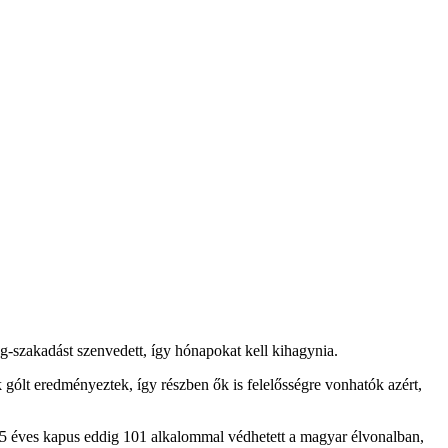
ag-szakadást szenvedett, így hónapokat kell kihagynia.
gólt eredményeztek, így részben ők is felelősségre vonhatók azért,
 35 éves kapus eddig 101 alkalommal védhetett a magyar élvonalban,