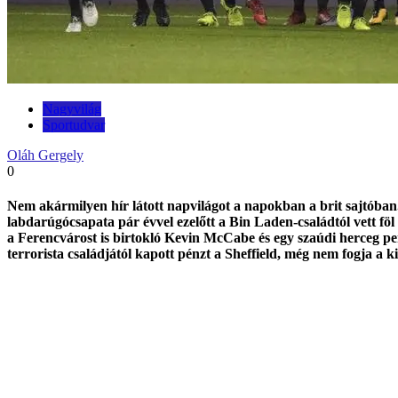
Nagyvilág
Sportudvar
Oláh Gergely
0
Nem akármilyen hír látott napvilágot a napokban a brit sajtóban.
labdarúgócsapata pár évvel ezelőtt a Bin Laden-családtól vett fö
a Ferencvárost is birtokló Kevin McCabe és egy szaúdi herceg pe
terrorista családjától kapott pénzt a Sheffield, még nem fogja a 