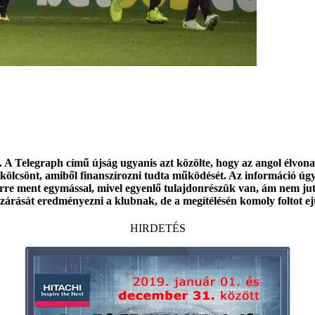
 A Telegraph című újság ugyanis azt közölte, hogy az angol élvonal
l kölcsönt, amiből finanszírozni tudta működését. Az információ úg
rre ment egymással, mivel egyenlő tulajdonrészük van, ám nem jutn
kizárását eredményezni a klubnak, de a megítélésén komoly foltot ej
HIRDETÉS