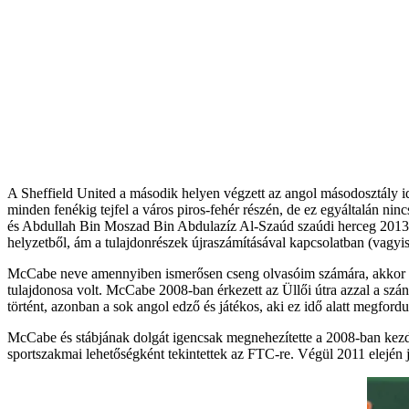
A Sheffield United a második helyen végzett az angol másodosztály i
minden fenékig tejfel a város piros-fehér részén, de ez egyáltalán n
és Abdullah Bin Moszad Bin Abdulazíz Al-Szaúd szaúdi herceg 2013 ót
helyzetből, ám a tulajdonrészek újraszámításával kapcsolatban (vagyis
McCabe neve amennyiben ismerősen cseng olvasóim számára, akkor az n
tulajdonosa volt. McCabe 2008-ban érkezett az Üllői útra azzal a szá
történt, azonban a sok angol edző és játékos, aki ez idő alatt megford
McCabe és stábjának dolgát igencsak megnehezítette a 2008-ban kezdőd
sportszakmai lehetőségként tekintettek az FTC-re. Végül 2011 elején j