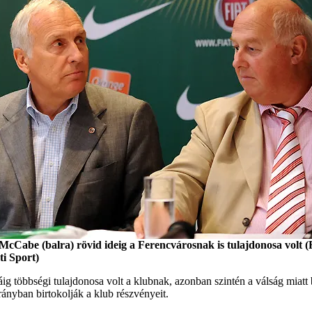
McCabe (balra) rövid ideig a Ferencvárosnak is tulajdonosa volt (
i Sport)
g többségi tulajdonosa volt a klubnak, azonban szintén a válság miatt b
rányban birtokolják a klub részvényeit.