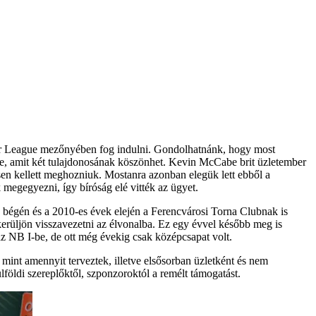
mier League mezőnyében fog indulni. Gondolhatnánk, hogy most
ébe, amit két tulajdonosának köszönhet. Kevin McCabe brit üzletember
en kellett meghozniuk. Mostanra azonban elegük lett ebből a
 megegyezni, így bíróság elé vitték az ügyet.
 bégén és a 2010-es évek elején a Ferencvárosi Torna Clubnak is
kerüljön visszavezetni az élvonalba. Ez egy évvel később meg is
 az NB I-be, de ott még évekig csak középcsapat volt.
mint amennyit terveztek, illetve elsősorban üzletként és nem
földi szereplőktől, szponzoroktól a remélt támogatást.