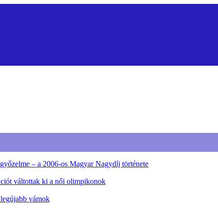
ő győzelme – a 2006-os Magyar Nagydíj története
iót váltottak ki a női olimpikonok
a legújabb vámok