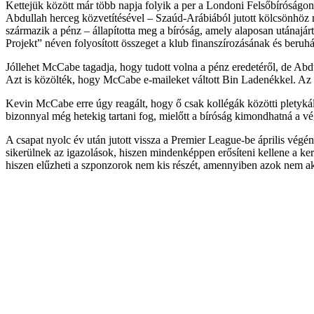
Kettejük között már több napja folyik a per a Londoni Felsőbíróságon.
Abdullah herceg közvetítésével – Szaúd-Arábiából jutott kölcsönhöz 
származik a pénz – állapította meg a bíróság, amely alaposan utánajá
Projekt” néven folyosított összeget a klub finanszírozásának és beruhá
Jóllehet McCabe tagadja, hogy tudott volna a pénz eredetéről, de Abd
Azt is közölték, hogy McCabe e-maileket váltott Bin Ladenékkel. Az 
Kevin McCabe erre úgy reagált, hogy ő csak kollégák közötti pletykál
bizonnyal még hetekig tartani fog, mielőtt a bíróság kimondhatná a v
A csapat nyolc év után jutott vissza a Premier League-be április vé
sikerülnek az igazolások, hiszen mindenképpen erősíteni kellene a ker
hiszen elűzheti a szponzorok nem kis részét, amennyiben azok nem ak