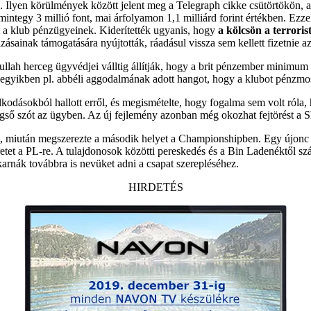
 Ilyen körülmények között jelent meg a Telegraph cikke csütörtökön, am
mintegy 3 millió font, mai árfolyamon 1,1 milliárd forint értékben. 
rt a klub pénzügyeinek. Kiderítették ugyanis, hogy
a kölcsön a terroris
zásainak támogatására nyújtották, ráadásul vissza sem kellett fizetnie a
ullah herceg ügyvédjei válltig állítják, hogy a brit pénzember minimu
egyikben pl. abbéli aggodalmának adott hangot, hogy a klubot pénzmos
kodásokból hallott erről, és megismételte, hogy fogalma sem volt róla, 
égső szót az ügyben. Az új fejlemény azonban még okozhat fejtörést a S
gén, miután megszerezte a második helyet a Championshipben. Egy újonc
etet a PL-re. A tulajdonosok közötti pereskedés és a Bin Ladenéktől sz
arnák továbbra is nevüket adni a csapat szerepléséhez.
HIRDETÉS