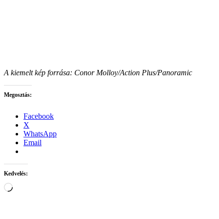
A kiemelt kép forrása: Conor Molloy/Action Plus/Panoramic
Megosztás:
Facebook
X
WhatsApp
Email
Kedvelés:
Loading…