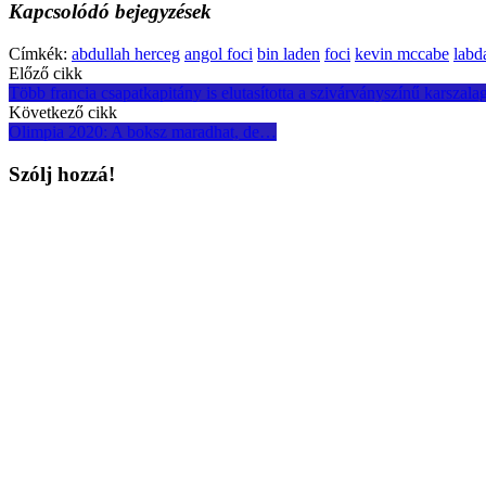
Kapcsolódó bejegyzések
Címkék:
abdullah herceg
angol foci
bin laden
foci
kevin mccabe
labd
Post
Előző cikk
Több francia csapatkapitány is elutasította a szivárványszínű karszala
navigation
Következő cikk
Olimpia 2020: A boksz maradhat, de…
Szólj hozzá!