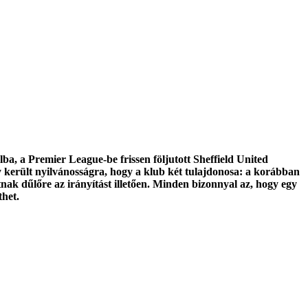
ba, a Premier League-be frissen följutott Sheffield United
y került nyilvánosságra, hogy a klub két tulajdonosa: a korábban
ak dűlőre az irányítást illetően. Minden bizonnyal az, hogy egy
thet.