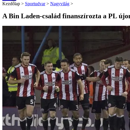
Kezdőlap
>
Sportudvar
>
Nagyvilág
>
A Bin Laden-család finanszírozta a PL újo