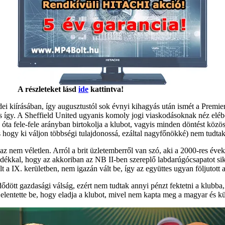
A részleteket lásd
ide
kattintva!
dei kiírásában, így augusztustól sok évnyi kihagyás után ismét a Pre
incs így. A Sheffield United ugyanis komoly jogi viaskodásoknak néz el
a fele-fele arányban birtokolja a klubot, vagyis minden döntést közös
 hogy ki váljon többségi tulajdonossá, ezáltal nagyfőnökké) nem tudtak
em véletlen. Arról a brit üzletemberről van szó, aki a 2000-res évek
ndékkal, hogy az akkoriban az NB II-ben szereplő labdarúgócsapatot si
ult a IX. kerületben, nem igazán vált be, így az együttes ugyan följutott
ött gazdasági válság, ezért nem tudtak annyi pénzt fektetni a klubba, 
elentette be, hogy eladja a klubot, mivel nem kapta meg a magyar és kül