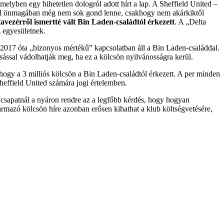
elyben egy hihetetlen dologról adott hírt a lap. A Sheffield United –
Ezzel önmagában még nem sok gond lenne, csakhogy nem akárkiktől
tavezérről ismertté vált Bin Laden-családtól érkezett
. A „Delta
z egyesületnek.
m 2017 óta „bizonyos mértékű” kapcsolatban áll a Bin Laden-családdal.
ással vádolhatják meg, ha ez a kölcsön nyilvánosságra kerül.
hogy a 3 milliós kölcsön a Bin Laden-családtól érkezett. A per minden
heffield United számára jogi értelemben.
 csapatnál a nyáron rendre az a legfőbb kérdés, hogy hogyan
ármazó kölcsön híre azonban erősen kihathat a klub költségvetésére,