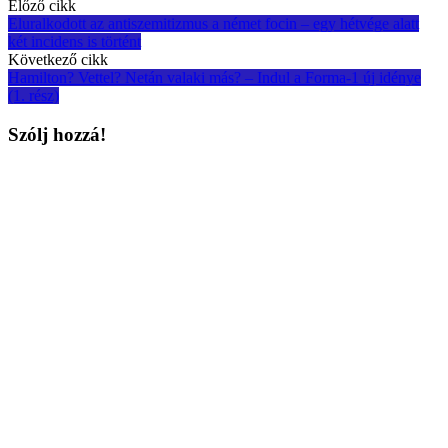
Post
Előző cikk
Eluralkodott az antiszemitizmus a német focin – egy hétvége alatt
navigation
két incidens is történt
Következő cikk
Hamilton? Vettel? Netán valaki más? – Indul a Forma-1 új idénye
(1. rész)
Szólj hozzá!