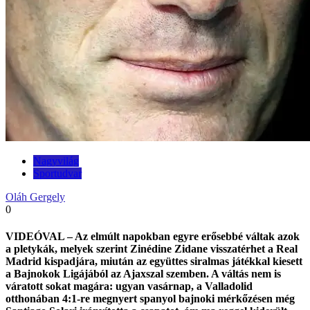
Nagyvilág
Sportudvar
Oláh Gergely
0
VIDEÓVAL – Az elmúlt napokban egyre erősebbé váltak azok
a pletykák, melyek szerint Zinédine Zidane visszatérhet a Real
Madrid kispadjára, miután az együttes siralmas játékkal kiesett
a Bajnokok Ligájából az Ajaxszal szemben. A váltás nem is
váratott sokat magára: ugyan vasárnap, a Valladolid
otthonában 4:1-re megnyert spanyol bajnoki mérkőzésen még