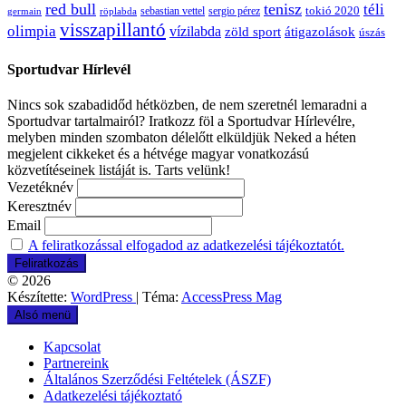
red bull
tenisz
téli
sergio pérez
tokió 2020
röplabda
sebastian vettel
germain
visszapillantó
olimpia
vízilabda
átigazolások
zöld sport
úszás
Sportudvar Hírlevél
Nincs sok szabadidőd hétközben, de nem szeretnél lemaradni a
Sportudvar tartalmairól? Iratkozz föl a Sportudvar Hírlevélre,
melyben minden szombaton délelőtt elküldjük Neked a héten
megjelent cikkeket és a hétvége magyar vonatkozású
közvetítéseinek listáját is. Tarts velünk!
Vezetéknév
Keresztnév
Email
A feliratkozással elfogadod az adatkezelési tájékoztatót.
© 2026
Készítette:
WordPress
| Téma:
AccessPress Mag
Alsó menü
Kapcsolat
Partnereink
Általános Szerződési Feltételek (ÁSZF)
Adatkezelési tájékoztató