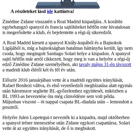
A részleteket lásd
ide
kattintva!
Zinédine Zidane visszatért a Real Madrid kispadjára. A korábbi
egybehangzó spanyol és francia sajtóhíreket hétfőn este hivatalosan
is megerősítette a klub, és bejelentette a régi-új sikeredzőt.
A Real Madrid kiesett a spanyol Király-kupából és a Bajnokok
Ligájából is, míg a bajnokságban hatalmas hátrányba került, így nem
csoda, hogy megingott Santiago Solari helye a kispadon. A spanyol
sajtó hétfőn már arról cikkezett, hogy meg is van a helyére a régi-új
edző Zinédine Zidane személyében, aki
tavaly május 31-én távozott
a madridi klub éléről két és fél év után.
Először 2016 januárjában vette át a madridi együttes irányítását,
Rafael Benítezt váltva, és első vezetőedzői megbízatása alatt egymás
után háromszor segítette BL-győzelemhez együttesét, miközben a
BL 1993-as bevezetése óta még címvédésre sem volt példa.
Májusban viszont – öt nappal csapata BL-diadala után – lemondott a
posztról.
Helyére Julen Lopetegui-t nevezték ki a kispadra, majd októberben
a spanyol tréner menesztése után Zidane egykori csapattársa, Solari
vette át az együttes irányítását, de ő is megbukott.