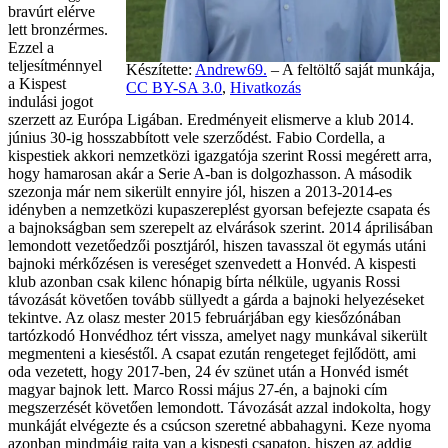
bravúrt elérve
lett bronzérmes.
Ezzel a
teljesítménnyel
Készítette:
Andrew69.
– A feltöltő saját munkája,
a Kispest
CC BY-SA 3.0
,
Hivatkozás
indulási jogot
szerzett az Európa Ligában. Eredményeit elismerve a klub 2014.
június 30-ig hosszabbított vele szerződést. Fabio Cordella, a
kispestiek akkori nemzetközi igazgatója szerint Rossi megérett arra,
hogy hamarosan akár a Serie A-ban is dolgozhasson. A második
szezonja már nem sikerült ennyire jól, hiszen a 2013-2014-es
idényben a nemzetközi kupaszereplést gyorsan befejezte csapata és
a bajnokságban sem szerepelt az elvárások szerint. 2014 áprilisában
lemondott vezetőedzői posztjáról, hiszen tavasszal öt egymás utáni
bajnoki mérkőzésen is vereséget szenvedett a Honvéd. A kispesti
klub azonban csak kilenc hónapig bírta nélküle, ugyanis Rossi
távozását követően tovább süllyedt a gárda a bajnoki helyezéseket
tekintve. Az olasz mester 2015 februárjában egy kiesőzónában
tartózkodó Honvédhoz tért vissza, amelyet nagy munkával sikerült
megmenteni a kieséstől. A csapat ezután rengeteget fejlődött, ami
oda vezetett, hogy 2017-ben, 24 év szünet után a Honvéd ismét
magyar bajnok lett. Marco Rossi május 27-én, a bajnoki cím
megszerzését követően lemondott. Távozását azzal indokolta, hogy
munkáját elvégezte és a csúcson szeretné abbahagyni. Keze nyoma
azonban mindmáig rajta van a kispesti csapaton, hiszen az addig