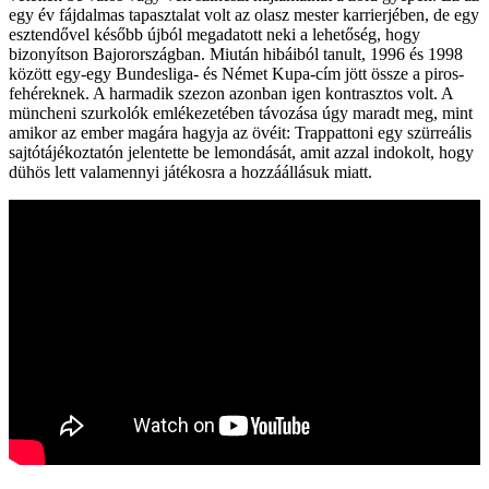
egy év fájdalmas tapasztalat volt az olasz mester karrierjében, de egy
esztendővel később újból megadatott neki a lehetőség, hogy
bizonyítson Bajorországban. Miután hibáiból tanult, 1996 és 1998
között egy-egy Bundesliga- és Német Kupa-cím jött össze a piros-
fehéreknek. A harmadik szezon azonban igen kontrasztos volt. A
müncheni szurkolók emlékezetében távozása úgy maradt meg, mint
amikor az ember magára hagyja az övéit: Trappattoni egy szürreális
sajtótájékoztatón jelentette be lemondását, amit azzal indokolt, hogy
dühös lett valamennyi játékosra a hozzáállásuk miatt.