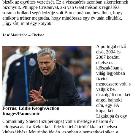
bízták az együttes vezetését. Ez a visszatérés azonban sikertelennek
bizonyult. Philippe Cristanval, aki van Gaal második regnálása
során a holland segédedzője volt Barcelonában, bevallotta, hogy
amikor a tréner megtudta, hogy mindössze egy év után elküldik,
„úgy sírt, mint egy kölyök”.
José Mourinho – Chelsea
A portugál edző
első, 2004 és
2007 közötti
chelsea-s
időszakában a
világ legjobban
fizetett
menedzsere volt, s
valljuk be,
rászolgált erre: két
angol bajnoki
cím, egy FA-
Forrás: Eddie Keogh/Action
kupa, két
Images/Panoramic
Ligakupa és egy
Community Shield (Szuperkupa) volt a mérlege e három év
lefolyása alatt a Kékekkel. Tele lett tehát trófeákkal a Chelsea
klubszékháza Mourinho idején, azonban a nemzetközi siker, a