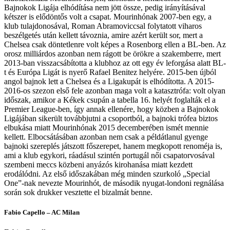
Bajnokok Ligája elhódítása nem jött össze, pedig irányításával
kétszer is elődöntős volt a csapat. Mourinhónak 2007-ben egy, a
klub tulajdonosával, Roman Abramoviccsal folytatott viharos
beszélgetés után kellett távoznia, amire azért került sor, mert a
Chelsea csak döntetlenre volt képes a Rosenborg ellen a BL-ben. Az
orosz milliárdos azonban nem rágott be örökre a szakemberre, mert
2013-ban visszacsábította a klubhoz az ott egy év leforgása alatt BL-
t és Európa Ligát is nyerő Rafael Benitez helyére. 2015-ben újból
angol bajnok lett a Chelsea és a Ligakupát is elhódította. A 2015-
2016-os szezon első fele azonban maga volt a katasztrófa: volt olyan
időszak, amikor a Kékek csupán a tabella 16. helyét foglalták el a
Premier League-ben, így annak ellenére, hogy közben a Bajnokok
Ligájában sikerült továbbjutni a csoportból, a bajnoki trófea biztos
elbukása miatt Mourinhónak 2015 decemberében ismét mennie
kellett. Elbocsátásában azonban nem csak a példátlanul gyenge
bajnoki szereplés játszott főszerepet, hanem megkopott renoméja is,
ami a klub egykori, ráadásul szintén portugál női csapatorvosával
szembeni meccs közbeni anyázós kirohanása miatt kezdett
erodálódni. Az első időszakában még minden szurkoló „Special
One”-nak nevezte Mourinhót, de második nyugat-londoni regnálása
során sok drukker vesztette el bizalmát benne.
Fabio Capello – AC Milan