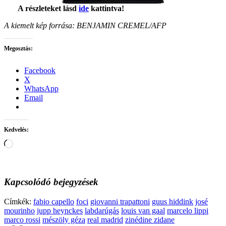
A részleteket lásd
ide
kattintva!
A kiemelt kép forrása: BENJAMIN CREMEL/AFP
Megosztás:
Facebook
X
WhatsApp
Email
Kedvelés:
Loading…
Kapcsolódó bejegyzések
Címkék:
fabio capello
foci
giovanni trapattoni
guus hiddink
josé
mourinho
jupp heynckes
labdarúgás
louis van gaal
marcelo lippi
marco rossi
mészöly géza
real madrid
zinédine zidane