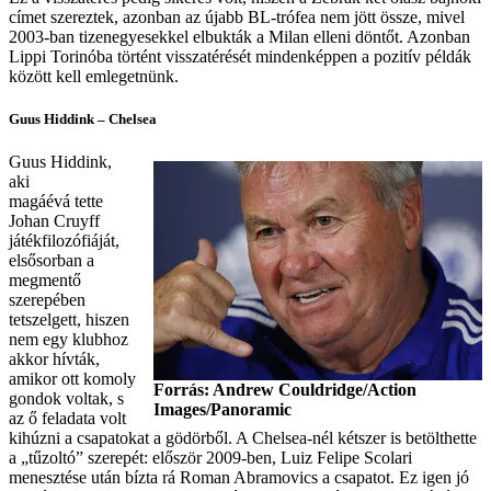
címet szereztek, azonban az újabb BL-trófea nem jött össze, mivel
2003-ban tizenegyesekkel elbukták a Milan elleni döntőt. Azonban
Lippi Torinóba történt visszatérését mindenképpen a pozitív példák
között kell emlegetnünk.
Guus Hiddink – Chelsea
Guus Hiddink,
aki
magáévá tette
Johan Cruyff
játékfilozófiáját,
elsősorban a
megmentő
szerepében
tetszelgett, hiszen
nem egy klubhoz
akkor hívták,
amikor ott komoly
Forrás: Andrew Couldridge/Action
gondok voltak, s
Images/Panoramic
az ő feladata volt
kihúzni a csapatokat a gödörből. A Chelsea-nél kétszer is betölthette
a „tűzoltó” szerepét: először 2009-ben, Luiz Felipe Scolari
menesztése után bízta rá Roman Abramovics a csapatot. Ez igen jó