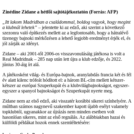
Zinédine Zidane a hétfői sajtótájékoztatón (Forrás: AFP)
„Itt lakom Madridban a családommal, boldog vagyok, hogy megint
a klubnál lehetek” –
jelentette ki az edző, aki szerint a következő
szezonra való építkezés mellett az a legfontosabb, hogy a hátralévő
tizenegy bajnoki mérkőzésen a lehető legjobb eredményt érjék el, és
jól zárják az idényt.
Zidane – aki 2001-től 2006-os visszavonulásáig játékosa is volt a
Real Madridnak – 285 nap után lett újra a klub edzője, és 2022.
június 30-áig írt alá.
A játékosként világ- és Európa-bajnok, aranylabdás francia két és fél
év alatt kilenc trófeát hódított el: a három BL-cím mellett kétszer-
kétszer az európai Szuperkupát és a klubvilágbajnokságot, egyszer-
egyszer a spanyol bajnokságot és Szuperkupát nyerte meg.
Zidane nem az első edző, aki visszatér korábbi sikerei színhelyére. A
múltban számos nagynevű szakember kapott újabb esélyt valamely
topklubtól, ugyanakkor az újrázás nem minden esetben volt
hasonlóan sikeres, mint az első regnálás. Az alábbiakban hazai és
külföldi példákat hozok ennek szemléltetésére: