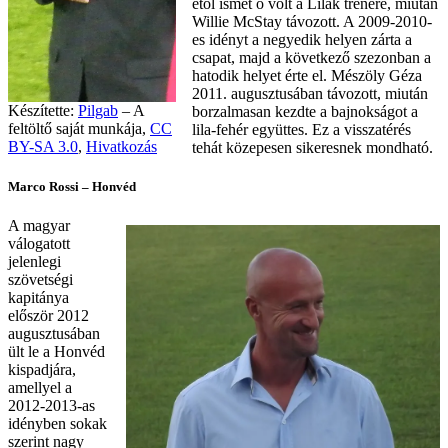
étől ismét ő volt a Lilák trénere, miután
Willie McStay távozott. A 2009-2010-
es idényt a negyedik helyen zárta a
csapat, majd a következő szezonban a
hatodik helyet érte el. Mészöly Géza
2011. augusztusában távozott, miután
Készítette:
Pilgab
– A
borzalmasan kezdte a bajnokságot a
feltöltő saját munkája,
CC
lila-fehér együttes. Ez a visszatérés
BY-SA 3.0
,
Hivatkozás
tehát közepesen sikeresnek mondható.
Marco Rossi – Honvéd
A magyar
válogatott
jelenlegi
szövetségi
kapitánya
először 2012
augusztusában
ült le a Honvéd
kispadjára,
amellyel a
2012-2013-as
idényben sokak
szerint nagy