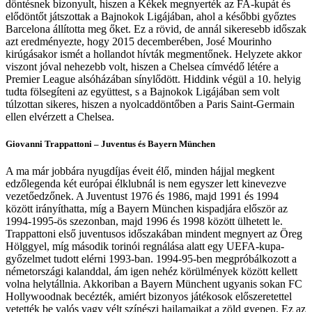
döntésnek bizonyult, hiszen a Kékek megnyerték az FA-kupát és
elődöntőt játszottak a Bajnokok Ligájában, ahol a későbbi győztes
Barcelona állította meg őket. Ez a rövid, de annál sikeresebb időszak
azt eredményezte, hogy 2015 decemberében, José Mourinho
kirúgásakor ismét a hollandot hívták megmentőnek. Helyzete akkor
viszont jóval nehezebb volt, hiszen a Chelsea címvédő létére a
Premier League alsóházában sínylődött. Hiddink végül a 10. helyig
tudta fölsegíteni az együttest, s a Bajnokok Ligájában sem volt
túlzottan sikeres, hiszen a nyolcaddöntőben a Paris Saint-Germain
ellen elvérzett a Chelsea.
Giovanni Trappattoni – Juventus és Bayern München
A ma már jobbára nyugdíjas éveit élő, minden hájjal megkent
edzőlegenda két európai élklubnál is nem egyszer lett kinevezve
vezetőedzőnek. A Juventust 1976 és 1986, majd 1991 és 1994
között irányíthatta, míg a Bayern München kispadjára először az
1994-1995-ös szezonban, majd 1996 és 1998 között ülhetett le.
Trappattoni első juventusos időszakában mindent megnyert az Öreg
Hölggyel, míg második torinói regnálása alatt egy UEFA-kupa-
győzelmet tudott elérni 1993-ban. 1994-95-ben megpróbálkozott a
németországi kalanddal, ám igen nehéz körülmények között kellett
volna helytállnia. Akkoriban a Bayern Münchent ugyanis sokan FC
Hollywoodnak becézték, amiért bizonyos játékosok előszeretettel
vetették be valós vagy vélt színészi hajlamaikat a zöld gyepen. Ez az