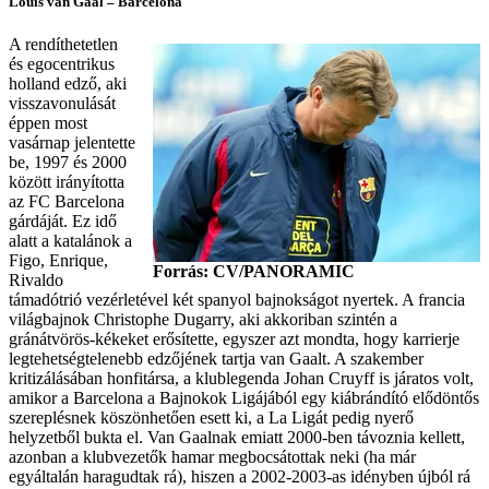
Louis van Gaal – Barcelona
A rendíthetetlen
és egocentrikus
holland edző, aki
visszavonulását
éppen most
vasárnap jelentette
be, 1997 és 2000
között irányította
az FC Barcelona
gárdáját. Ez idő
alatt a katalánok a
Figo, Enrique,
Forrás: CV/PANORAMIC
Rivaldo
támadótrió vezérletével két spanyol bajnokságot nyertek. A francia
világbajnok Christophe Dugarry, aki akkoriban szintén a
gránátvörös-kékeket erősítette, egyszer azt mondta, hogy karrierje
legtehetségtelenebb edzőjének tartja van Gaalt. A szakember
kritizálásában honfitársa, a klublegenda Johan Cruyff is járatos volt,
amikor a Barcelona a Bajnokok Ligájából egy kiábrándító elődöntős
szereplésnek köszönhetően esett ki, a La Ligát pedig nyerő
helyzetből bukta el. Van Gaalnak emiatt 2000-ben távoznia kellett,
azonban a klubvezetők hamar megbocsátottak neki (ha már
egyáltalán haragudtak rá), hiszen a 2002-2003-as idényben újból rá