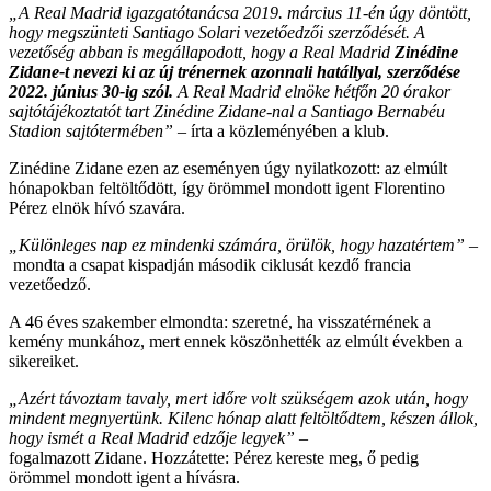
„A Real Madrid igazgatótanácsa 2019. március 11-én úgy döntött,
hogy megszünteti Santiago Solari vezetőedzői szerződését. A
vezetőség abban is megállapodott, hogy a Real Madrid
Zinédine
Zidane-t nevezi ki az új trénernek azonnali hatállyal, szerződése
2022. június 30-ig szól.
A Real Madrid elnöke hétfőn 20 órakor
sajtótájékoztatót tart Zinédine Zidane-nal a Santiago Bernabéu
Stadion sajtótermében”
– írta a közleményében a klub.
Zinédine Zidane ezen az eseményen úgy nyilatkozott: az elmúlt
hónapokban feltöltődött, így örömmel mondott igent Florentino
Pérez elnök hívó szavára.
„Különleges nap ez mindenki számára, örülök, hogy hazatértem” –
mondta a csapat kispadján második ciklusát kezdő francia
vezetőedző.
A 46 éves szakember elmondta: szeretné, ha visszatérnének a
kemény munkához, mert ennek köszönhették az elmúlt években a
sikereiket.
„Azért távoztam tavaly, mert időre volt szükségem azok után, hogy
mindent megnyertünk. Kilenc hónap alatt feltöltődtem, készen állok,
hogy ismét a Real Madrid edzője legyek” –
fogalmazott Zidane.
Hozzátette: Pérez kereste meg, ő pedig
örömmel mondott igent a hívásra.