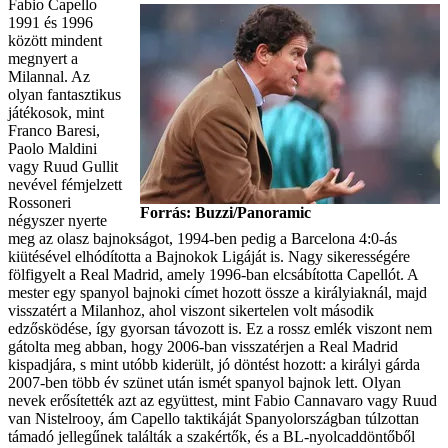
Fabio Capello
1991 és 1996
között mindent
megnyert a
Milannal. Az
olyan fantasztikus
játékosok, mint
Franco Baresi,
Paolo Maldini
vagy Ruud Gullit
nevével fémjelzett
Rossoneri
Forrás: Buzzi/Panoramic
négyszer nyerte
meg az olasz bajnokságot, 1994-ben pedig a Barcelona 4:0-ás
kiütésével elhódította a Bajnokok Ligáját is. Nagy sikerességére
fölfigyelt a Real Madrid, amely 1996-ban elcsábította Capellót. A
mester egy spanyol bajnoki címet hozott össze a királyiaknál, majd
visszatért a Milanhoz, ahol viszont sikertelen volt második
edzősködése, így gyorsan távozott is. Ez a rossz emlék viszont nem
gátolta meg abban, hogy 2006-ban visszatérjen a Real Madrid
kispadjára, s mint utóbb kiderült, jó döntést hozott: a királyi gárda
2007-ben több év szünet után ismét spanyol bajnok lett. Olyan
nevek erősítették azt az együttest, mint Fabio Cannavaro vagy Ruud
van Nistelrooy, ám Capello taktikáját Spanyolországban túlzottan
támadó jellegűnek találták a szakértők, és a BL-nyolcaddöntőből