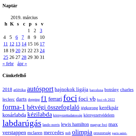
Naptár
2019. március
h
K
s
c
p
s
v
1
2
3
4
5
6
7
8
9
10
11
12
13
14
15
16
17
18
19
20
21
22
23
24
25
26
27
28
29
30
31
« febr
ápr »
Címkefelhő
autósport
bajnokok ligája
2018
botrány
charles
atlétika
barcelona
foci
f1
ferrari
foci vb
darts
leclerc
dopping
foci vb 2022
forma-1
hétvégi összefoglaló
kerékpár
jégkorong
kézilabda
kosárlabda
környezetvédelem
környezettudatosság
labdarúgás
max
lewis hamilton
lando norris
magyar foci
olimpia
verstappen
mercedes
mclaren
oroszország
nob
paris saint-