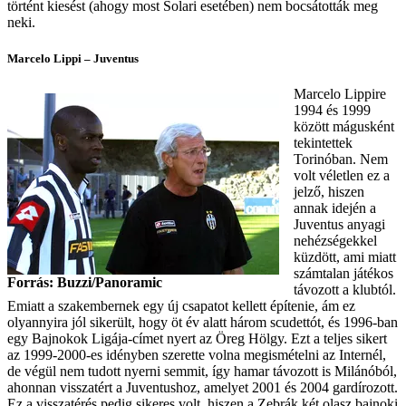
történt kiesést (ahogy most Solari esetében) nem bocsátották meg
neki.
Marcelo Lippi – Juventus
Marcelo Lippire
1994 és 1999
között mágusként
tekintettek
Torinóban. Nem
volt véletlen ez a
jelző, hiszen
annak idején a
Juventus anyagi
nehézségekkel
küzdött, ami miatt
számtalan játékos
Forrás: Buzzi/Panoramic
távozott a klubtól.
Emiatt a szakembernek egy új csapatot kellett építenie, ám ez
olyannyira jól sikerült, hogy öt év alatt három scudettót, és 1996-ban
egy Bajnokok Ligája-címet nyert az Öreg Hölgy. Ezt a teljes sikert
az 1999-2000-es idényben szerette volna megismételni az Internél,
de végül nem tudott nyerni semmit, így hamar távozott is Milánóból,
ahonnan visszatért a Juventushoz, amelyet 2001 és 2004 gardírozott.
Ez a visszatérés pedig sikeres volt, hiszen a Zebrák két olasz bajnoki