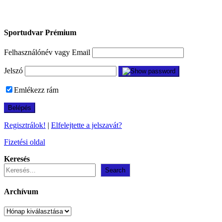
Sportudvar Prémium
Felhasználónév vagy Email
Jelszó
Emlékezz rám
Regisztrálok!
|
Elfelejtette a jelszavát?
Fizetési oldal
Keresés
Search
Archívum
Archívum