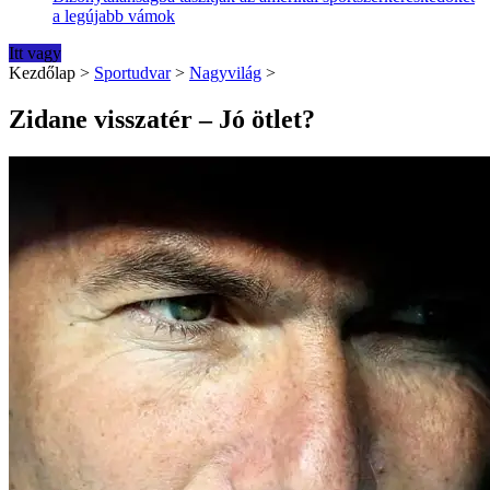
a legújabb vámok
Itt vagy
Kezdőlap
>
Sportudvar
>
Nagyvilág
>
Zidane visszatér – Jó ötlet?