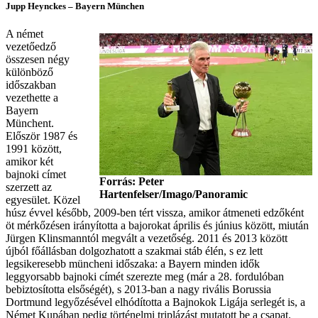
Jupp Heynckes – Bayern München
A német
vezetőedző
összesen négy
különböző
időszakban
vezethette a
Bayern
Münchent.
Először 1987 és
1991 között,
amikor két
bajnoki címet
Forrás: Peter
szerzett az
Hartenfelser/Imago/Panoramic
egyesület. Közel
húsz évvel később, 2009-ben tért vissza, amikor átmeneti edzőként
öt mérkőzésen irányította a bajorokat április és június között, miután
Jürgen Klinsmanntól megvált a vezetőség. 2011 és 2013 között
újból főállásban dolgozhatott a szakmai stáb élén, s ez lett
legsikeresebb müncheni időszaka: a Bayern minden idők
leggyorsabb bajnoki címét szerezte meg (már a 28. fordulóban
bebiztosította elsőségét), s 2013-ban a nagy rivális Borussia
Dortmund legyőzésével elhódította a Bajnokok Ligája serlegét is, a
Német Kupában pedig történelmi triplázást mutatott be a csapat.