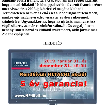
Santiago Solari irányította a csapatot, ám ma reggel kiderült,
hogy a madridiaktól 10 hónappal ezelőtt távozott francia tréner
most visszatér, s 2022-ig kötelezi el magát a klubnál.
Természetesen nem ez az első eset a labdarúgás történetében,
amikor egy nagynevű edző visszatér egykori sikereinek
színhelyére. Ugyanakkor az, hogy az újrázás mennyire lesz
végül sikeres, az már edzőnként változik. Összegyűjtöttem
néhány ismert hazai és külföldi szakembert, akik jártak már
Zidane cipőjében.
HIRDETÉS