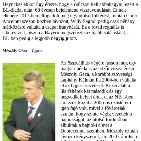
Heynckes ekkor úgy érezte, hogy a csúcson kell abbahagyni, ezért a
BL-diadal után, 68 évesen bejelentette visszavonulását. Ennek
ellenére 2017-ben elfogadott még egy utolsó fölkérést, miután Carlo
Ancelotti szezon közben távozott, Willy Sagnol pedig csak néhány
mérkőzésre vállalta a csapat irányítását. Ez a rövid regnálás is
sikeres volt, hiszen a Bayern megszerezte az újabb salátástálat, a
BL-ben pedig a legjobb négyig jutott.
Mészöly Géza – Újpest
Az összeállítás végére jusson még egy
magyar példa is az edzői visszatérésre.
Mészöly Géza, a korábbi szövetségi
kapitány Kálmán fia 2004-ben vállalta
el az Újpest vezetését. Kezei alatt a
lila-fehérek két második és egy
negyedik helyet értek el az NB I-ben,
ám ezek közül a 2006-os ezüstérem
igen fájó volt, mivel a fővárosiak
azután, hogy szinte végig vezették a
bajnokságot, az utolsó fordulóban
elbukták a bajnoki címet a
Debrecennel szemben. Mészöly ezután
távozni kényszerült, ám 2010. április 5-