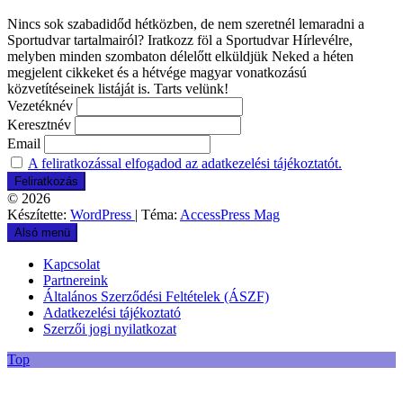
Nincs sok szabadidőd hétközben, de nem szeretnél lemaradni a
Sportudvar tartalmairól? Iratkozz föl a Sportudvar Hírlevélre,
melyben minden szombaton délelőtt elküldjük Neked a héten
megjelent cikkeket és a hétvége magyar vonatkozású
közvetítéseinek listáját is. Tarts velünk!
Vezetéknév
Keresztnév
Email
A feliratkozással elfogadod az adatkezelési tájékoztatót.
© 2026
Készítette:
WordPress
| Téma:
AccessPress Mag
Alsó menü
Kapcsolat
Partnereink
Általános Szerződési Feltételek (ÁSZF)
Adatkezelési tájékoztató
Szerzői jogi nyilatkozat
Top