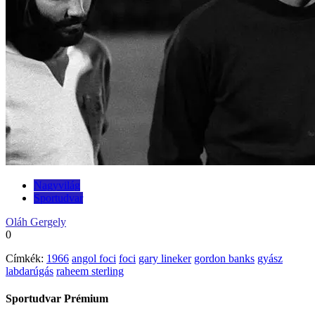
Nagyvilág
Sportudvar
Oláh Gergely
0
Címkék:
1966
angol foci
foci
gary lineker
gordon banks
gyász
labdarúgás
raheem sterling
Sportudvar Prémium