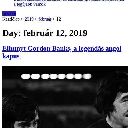
a legújabb vámok
Itt vagy
Kezdőlap
>
2019
>
február
>
12
Day: február 12, 2019
Elhunyt Gordon Banks, a legendás angol
kapus