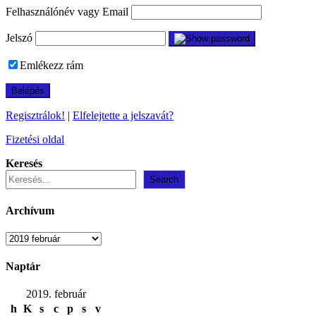
Felhasználónév vagy Email
Jelszó
Emlékezz rám
Regisztrálok!
|
Elfelejtette a jelszavát?
Fizetési oldal
Keresés
Search
Archívum
Archívum
Naptár
2019. február
h
K
s
c
p
s
v