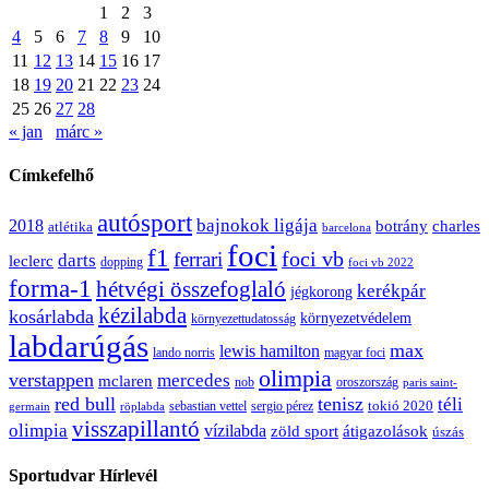
1
2
3
4
5
6
7
8
9
10
11
12
13
14
15
16
17
18
19
20
21
22
23
24
25
26
27
28
« jan
márc »
Címkefelhő
autósport
bajnokok ligája
2018
botrány
charles
atlétika
barcelona
foci
f1
ferrari
foci vb
darts
leclerc
dopping
foci vb 2022
forma-1
hétvégi összefoglaló
kerékpár
jégkorong
kézilabda
kosárlabda
környezetvédelem
környezettudatosság
labdarúgás
max
lewis hamilton
lando norris
magyar foci
olimpia
verstappen
mercedes
mclaren
oroszország
nob
paris saint-
red bull
tenisz
téli
sergio pérez
tokió 2020
röplabda
sebastian vettel
germain
visszapillantó
olimpia
vízilabda
átigazolások
zöld sport
úszás
Sportudvar Hírlevél