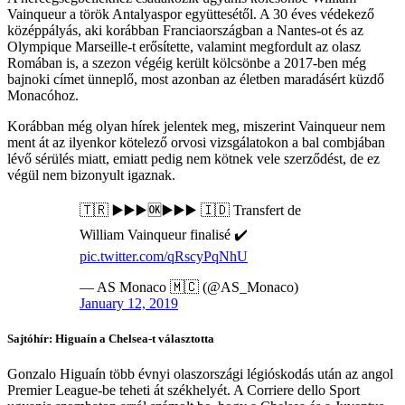
Vainqueur a török Antalyaspor együttesétől. A 30 éves védekező
középpályás, aki korábban Franciaországban a Nantes-ot és az
Olympique Marseille-t erősítette, valamint megfordult az olasz
Romában is, a szezon végéig került kölcsönbe a 2017-ben még
bajnoki címet ünneplő, most azonban az életben maradásért küzdő
Monacóhoz.
Korábban még olyan hírek jelentek meg, miszerint Vainqueur nem
ment át az ilyenkor kötelező orvosi vizsgálatokon a bal combjában
lévő sérülés miatt, emiatt pedig nem kötnek vele szerződést, de ez
végül nem bizonyult igaznak.
🇹🇷 ▶️▶️▶️🆗▶️▶️▶️ 🇮🇩 Transfert de
William Vainqueur finalisé ✔️
pic.twitter.com/qRscyPqNhU
— AS Monaco 🇲🇨 (@AS_Monaco)
January 12, 2019
Sajtóhír: Higuaín a Chelsea-t választotta
Gonzalo Higuaín több évnyi olaszországi légióskodás után az angol
Premier League-be teheti át székhelyét. A Corriere dello Sport