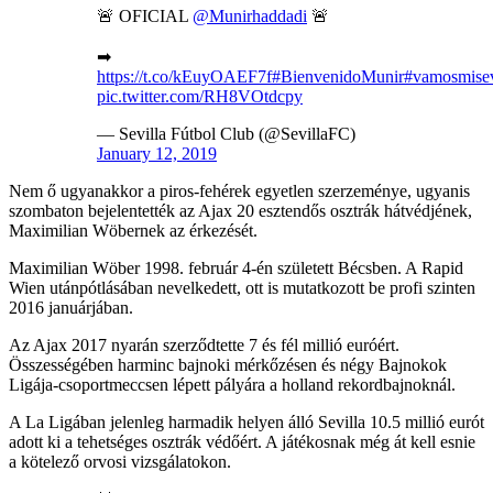
🚨 OFICIAL
@Munirhaddadi
🚨
➡
https://t.co/kEuyOAEF7f
#BienvenidoMunir
#vamosmisev
pic.twitter.com/RH8VOtdcpy
— Sevilla Fútbol Club (@SevillaFC)
January 12, 2019
Nem ő ugyanakkor a piros-fehérek egyetlen szerzeménye, ugyanis
szombaton bejelentették az Ajax 20 esztendős osztrák hátvédjének,
Maximilian Wöbernek az érkezését.
Maximilian Wöber 1998. február 4-én született Bécsben. A Rapid
Wien utánpótlásában nevelkedett, ott is mutatkozott be profi szinten
2016 januárjában.
Az Ajax 2017 nyarán szerződtette 7 és fél millió euróért.
Összességében harminc bajnoki mérkőzésen és négy Bajnokok
Ligája-csoportmeccsen lépett pályára a holland rekordbajnoknál.
A La Ligában jelenleg harmadik helyen álló Sevilla 10.5 millió eurót
adott ki a tehetséges osztrák védőért. A játékosnak még át kell esnie
a kötelező orvosi vizsgálatokon.