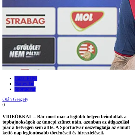
Hazai Pálya
Nagyvilág
Sportudvar
Oláh Gergely
0
VIDEÓKKAL – Bár most már a legtöbb helyen beindultak a
topbajnokságok az ünnepi szünet után, azonban az átigazolási
piac a hétvégén sem áll le. A Sportudvar összefoglalja az elmúlt
kettő nap legfontosabb történéseit és híreszteléseit.