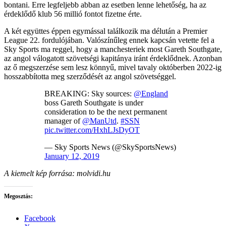
bontani. Erre legfeljebb abban az esetben lenne lehetőség, ha az
érdeklődő klub 56 millió fontot fizetne érte.
A két együttes éppen egymással találkozik ma délután a Premier
League 22. fordulójában. Valószínűleg ennek kapcsán vetette fel a
Sky Sports ma reggel, hogy a manchesteriek most Gareth Southgate,
az angol válogatott szövetségi kapitánya iránt érdeklődnek. Azonban
az ő megszerzése sem lesz könnyű, mivel tavaly októberben 2022-ig
hosszabbította meg szerződését az angol szövetséggel.
BREAKING: Sky sources:
@England
boss Gareth Southgate is under
consideration to be the next permanent
manager of
@ManUtd
.
#SSN
pic.twitter.com/HxhLJsDyOT
— Sky Sports News (@SkySportsNews)
January 12, 2019
A kiemelt kép forrása: molvidi.hu
Megosztás:
Facebook