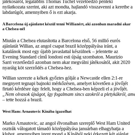
játékosáról, legalábbis Thomas Tuchel vezetőedző pénteki
nyilatkozata szerint, aki azt mondta, hajlandó visszavenni a keretbe a
labdarúgót, amennyiben ő is ezt akarja.
A Barcelona új ajánlatot készül tenni Willianért, aki azonban maradni akar
a Chelsea-nél
Miután a Chelsea elutasította a Barcelona első, 56 millió eurós
ajánlatát Willian, az angol csapat brazil középpályása iránt, a
katalánok most egy újabb javaslattal készülnek – jelentette az
Evening Standard című londoni esti újság szombaton. Maurizio
Sarri vezetőedző azonban nem akar megválni játékosától, akit 2020
nyaráig köt szerződés a Chelsea-hez.
Willian szerezte a kékek győztes gólját a Newcastle ellen 2:1-re
megnyert tegnapi bajnoki mérkőzésen, amelyet követően a jövőjét
firtató kérdésre úgy felelt, hogy a Chelsea-ben képzeli el a jövőjét.
„Nem olvasok újságot, így fogalmam sincs azokról a pletykákról, am
– tette hozzá a brazil.
West Ham: Arnautovic Kínába igazolhat
Marko Arnautovic, az angol élvonalban szereplő West Ham United
osztrák válogatott támadó középpályása januárban elhagyhatja a
klubot, amennyiben igent mond a Kínából neki érkezett két ajánlat