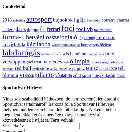
Címkefelhő
autósport
bajnokok ligája
2018
botrány
charles
atlétika
barcelona
foci
f1
ferrari
foci vb
darts
leclerc
dopping
foci vb 2022
forma-1
hétvégi összefoglaló
kerékpár
jégkorong
kézilabda
kosárlabda
környezetvédelem
környezettudatosság
labdarúgás
max
lewis hamilton
lando norris
magyar foci
olimpia
verstappen
mercedes
mclaren
oroszország
nob
paris saint-
red bull
tenisz
téli
sergio pérez
tokió 2020
röplabda
sebastian vettel
germain
visszapillantó
olimpia
vízilabda
átigazolások
zöld sport
úszás
Sportudvar Hírlevél
Nincs sok szabadidőd hétközben, de nem szeretnél lemaradni a
Sportudvar tartalmairól? Iratkozz föl a Sportudvar Hírlevélre,
melyben minden szombaton délelőtt elküldjük Neked a héten
megjelent cikkeket és a hétvége magyar vonatkozású
közvetítéseinek listáját is. Tarts velünk!
Vezetéknév
Keresztnév