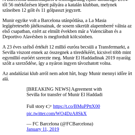
től 56 mérkőzésen lépett pályára a katalán klubban, melynek
színeiben 12 gólt és 11 gólpasszt jegyzett.
Munir egyike volt a Barcelona utánpótlása, a La Masia
legígéretesebb játékosainak, de sosem sikerült alapemberré válnia az
első csapatban, ezért az elmúlt években már a Valenciában és a
Deportivo Alavésben is megfordult kölcsönben.
A 23 éves szélső értékét 12 millió euróra becsüli a Transfermarkt, a
Sevilla viszont ennek az összegnek a töredékéért, kicsivel több mint
egymillió euróért szerezte meg. Munir El Haddadinak 2019 nyaráig
szólt a szerződése, így a nyáron ingyen távozhatott volna.
Az andalúziai klub arról nem adott hírt, hogy Munir mennyi időre írt
alá.
[BREAKING NEWS] Agreement with
Sevilla for transfer of Munir El Haddadi
Full story 👉
https://t.co/BMuPPttX00
pic.twitter.com/WO4DzA8SkX
— FC Barcelona (@FCBarcelona)
January 11, 2019