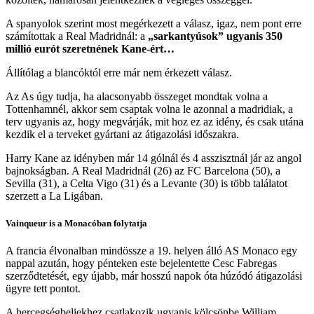
A spanyolok szerint most megérkezett a válasz, igaz, nem pont erre
számítottak a Real Madridnál: a
„sarkantyúsok” ugyanis 350
millió eurót szeretnének Kane-ért…
Állítólag a blancóktól erre már nem érkezett válasz.
Az As úgy tudja, ha alacsonyabb összeget mondtak volna a
Tottenhamnél, akkor sem csaptak volna le azonnal a madridiak, a
terv ugyanis az, hogy megvárják, mit hoz ez az idény, és csak utána
kezdik el a terveket gyártani az átigazolási időszakra.
Harry Kane az idényben már 14 gólnál és 4 asszisztnál jár az angol
bajnokságban. A Real Madridnál (26) az FC Barcelona (50), a
Sevilla (31), a Celta Vigo (31) és a Levante (30) is több találatot
szerzett a La Ligában.
Vainqueur is a Monacóban folytatja
A francia élvonalban mindössze a 19. helyen álló AS Monaco egy
nappal azután, hogy pénteken este bejelentette Cesc Fabregas
szerződtetését, egy újabb, már hosszú napok óta húzódó átigazolási
ügyre tett pontot.
A hercegségbeliekhez csatlakozik ugyanis kölcsönbe William