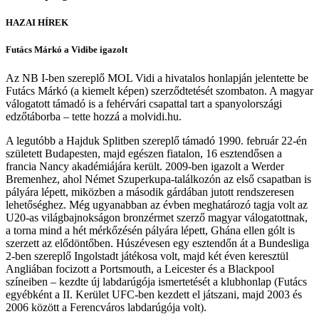
HAZAI HÍREK
Futács Márkó a Vidibe igazolt
Az NB I-ben szereplő MOL Vidi a hivatalos honlapján jelentette be
Futács Márkó (a kiemelt képen) szerződtetését szombaton. A magyar
válogatott támadó is a fehérvári csapattal tart a spanyolországi
edzőtáborba – tette hozzá a molvidi.hu.
A legutóbb a Hajduk Splitben szereplő támadó 1990. február 22-én
született Budapesten, majd egészen fiatalon, 16 esztendősen a
francia Nancy akadémiájára került. 2009-ben igazolt a Werder
Bremenhez, ahol Német Szuperkupa-találkozón az első csapatban is
pályára lépett, miközben a második gárdában jutott rendszeresen
lehetőséghez. Még ugyanabban az évben meghatározó tagja volt az
U20-as világbajnokságon bronzérmet szerző magyar válogatottnak,
a torna mind a hét mérkőzésén pályára lépett, Ghána ellen gólt is
szerzett az elődöntőben. Húszévesen egy esztendőn át a Bundesliga
2-ben szereplő Ingolstadt játékosa volt, majd két éven keresztül
Angliában focizott a Portsmouth, a Leicester és a Blackpool
színeiben – kezdte új labdarúgója ismertetését a klubhonlap (Futács
egyébként a II. Kerület UFC-ben kezdett el játszani, majd 2003 és
2006 között a Ferencváros labdarúgója volt).