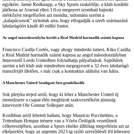
egyikére. Jamie Redknapp, a Sky Sports szakértője, a klub korábbi
játékosa az Arsenal ellen 1:0-ra megnyert szombati bajnoki
mérkőzést megelőzően azt mondta, tudomása szerint a
„kalapácsosok” nyitottak arra, hogy elfogadják a szerb származású
labdarúgóért kínált 40 millió fontot.
Az angol másodosztályba került a Real Madrid harmadik számú kapusa
Francisco Casilla Cortés, vagy ahogy mindenki ismeri, Kiko Casilla,
a Real Madrid harmadik számú kapusa az angol másodosztályban
listavezető Leeds Unitedben folytathatja pályafutását. Sajtóhírek
szerint a két klub már mindenben megegyezett a 32 éves labdarúgó
transzferjét illetően, s már csak a kontraktus aláírása van hátra.
A Manchester United Southgate-ben gondolkodik
Sok pletyka terjed arról, hogy ki lehet a Manchester United új
menedzsere a csapat élén megbízott szakvezetőként júniusig
kinevezett Ole Gunnar Solksjaer után.
Korábban arról lehetett hallani, hogy Mauricio Pocchettino, a
Tottenham Hotspur trénere van a Vörös Ördögök vezetőinek
célkeresztjében, azonban a Spurs elnöke állítólag megvétózta azt az
elképzelést, hogy az argentin 2023-ig szóló szerződését föl lehessen