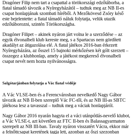
Dragóner Filip nem tart a csapattal a törökországi edzőtáborba, a
fiatal támadó távozik a Nyíregyházától – tudtuk meg az NB II-es
csapat honlapjának szombati híréből. A Mezőkövesd Zsóry késő
este bejelentette: a fiatal támadó náluk folytatja, velük utazik
edzőtáborozni, szintén Törökországba.
Dragóner Filipet – akinek nyáron járt volna le a szerződése – az
egyik élvonalbeli klub kereste meg, s a Spartacus nem gördített
akadályt az átigazolása elé. A fiatal játékos 2016-ban érkezett
Nyíregyházára, az ősszel 15 bajnoki mérkőzésen két gólt szerzett –
összegez a klubhonlap, amely a játékost megkereső élvonalbeli
csapat nevét nem hozta nyilvánosságra.
Salgótarjánban folytatja a Vác fiatal védője
A Vác VLSE-ben és a Ferencvárosban nevelkedő Nagy Gábor
távozik az NB II-ben szereplő Vác FC-től, és az NB III-as SBTC
játékosa lesz a tavasszal – tudtuk meg a váciak honlapjáról.
Nagy Gábor
2016 nyarán hagyta el a váci utánpótlás-nevelő klubot,
a Vác VLSE-t, azt követően az FTC II-ben és Balassagyarmaton
szerepelt az NB III-ban. Tavaly nyáron visszatért Vácra, ekkor már
a felnőttcsapat keretének tagja lett, azonban az őszi szezonban