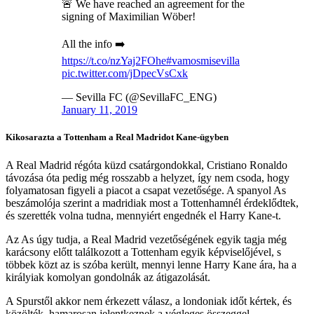
🚨 We have reached an agreement for the
signing of Maximilian Wöber!
All the info ➡️
https://t.co/nzYaj2FOhe
#vamosmisevilla
pic.twitter.com/jDpecVsCxk
— Sevilla FC (@SevillaFC_ENG)
January 11, 2019
Kikosarazta a Tottenham a Real Madridot Kane-ügyben
A Real Madrid régóta küzd csatárgondokkal, Cristiano Ronaldo
távozása óta pedig még rosszabb a helyzet, így nem csoda, hogy
folyamatosan figyeli a piacot a csapat vezetősége. A spanyol As
beszámolója szerint a madridiak most a Tottenhamnél érdeklődtek,
és szerették volna tudna, mennyiért engednék el Harry Kane-t.
Az As úgy tudja, a Real Madrid vezetőségének egyik tagja még
karácsony előtt találkozott a Tottenham egyik képviselőjével, s
többek közt az is szóba került, mennyi lenne Harry Kane ára, ha a
királyiak komolyan gondolnák az átigazolását.
A Spurstől akkor nem érkezett válasz, a londoniak időt kértek, és
közölték, hamarosan jelentkeznek a végleges összeggel.