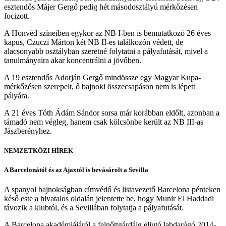
esztendős Májer Gergő
pedig hét másodosztályú mérkőzésen
focizott.
A Honvéd színeiben egykor az NB I-ben is bemutatkozó 26 éves
kapus, Czuczi Márton
két NB II-es találkozón védett, de
alacsonyabb osztályban szeretné folytatni a pályafutását, mivel a
tanulmányaira akar koncentrálni a jövőben.
A 19 esztendős Adorján Gergő
mindössze egy Magyar Kupa-
mérkőzésen szerepelt, ő bajnoki összecsapáson nem is lépett
pályára.
A 21 éves Tóth Ádám Sándor sorsa már korábban eldőlt, azonban a
támadó nem végleg, hanem csak kölcsönbe került az NB III-as
Jászberényhez.
NEMZETKÖZI HÍREK
A Barcelonától és az Ajaxtól is bevásárolt a Sevilla
A spanyol bajnokságban címvédő és listavezető Barcelona pénteken
késő este a
hivatalos oldalán jelentette be, hogy Munir El Haddadi
távozik a klubtól, és a Sevillában folytatja a pályafutását.
A Barcelona akadémiájáról a felnőttgárdáig eljutó labdarúgó 2014-