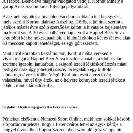
A Hapoel Beer-Seva magyar válogatott védője, Korhut Mihály a
görög Arisz Szalonikinél folytatja pályafutását.
Az izraeli együttes a hivatalos Facebook-oldalán tett bejegyzést,
mely szerint Korhut aláírt az Ariszhoz. Görög sajtóhírek szerint a
játékos másfél évre szóló szerződést kötött, a hivatalos bejelentésre
ma került sor. A 30 éves balhátvéd tagja volt a Hapoel Beer-Seva
legutóbbi két bajnokcsapatának, a klubnál eltöltött két és fél éve alatt
63 meccsen kapott lehetőséget, és egy gólt szerzett.
Mint arról korábban beszámoltam, Korhut hiába verekedte
vissza magát a Hapoel Beer-Seva kezdőcsapatába, a klub csatárt
szeretne igazolni januárban, a szigorú izraeli légióskorlátozás miatt
pedig ez csak úgy jöhet(ett) össze, ha legalább egy külföldi
labdarúgó távozik tőlük. Végül Korhutra esett a vezetőség
választása, mivel úgy érzik, az ő helyére könnyebb izraeli játékost
találni, mint a támadósorba.
Sajtóhír: Dvali megegyezett a Ferencvárossal
Pénteken elsőként a Nemzeti Sport Online, majd nem sokkal később
a Sportudvar jelezte, hogy a Ferencváros lehet az egyik kérője a
lengyel élvonalbeli Pogon Szczecinben szereplő grúz válogatott