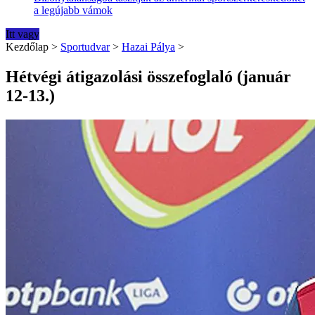
a legújabb vámok
Itt vagy
Kezdőlap
>
Sportudvar
>
Hazai Pálya
>
Hétvégi átigazolási összefoglaló (január
12-13.)