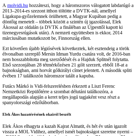
A
molvidi.hu
hozzáteszi, hogy a háromszoros válogatott labdarúgó a
2013–2014-es szezont itthon töltötte a DVTK-nál, amellyel
Ligakupa-győzelemnek örülhetett, a Magyar Kupában pedig a
döntőig menetelt – többek között a szintén új igazolással, Elek
Ákossal az oldalán (a DVTK a fináléban az Újpesttől kapott ki
tizenegyesrúgások után). A nemzeti együttesben is ekkor, 2014
márciusában mutatkozott be, Finnország ellen.
Ezt követően újabb légiósévek következtek, két esztendeig a török
élvonalban szereplő Mersin Idman Yurdu csatára volt, de 2016-ban
nem hosszabbította meg szerződését és a Hajduk Splitnél folytatta.
Első szezonjában 28 tétmérkőzésen 21 gólt szerzett, ebből 18-at a
bajnokságban, ami horvát gólkirályi címet jelentett. A második spliti
évében 17 találkozón háromszor talált a kapuba.
Futács Márkó is Vidi-felszerelésben érkezett a Liszt Ferenc
Nemzetközi Repülőtérre a szombat délutáni találkozóra, a
megállapodás alapján a keret teljes jogú tagjaként vesz részt a
spanyolországi edzőtáborban.
Elek Ákos hazatérésének okairól beszélt
Elek Ákos elhagyta a kazah Kajrat Almatit, és hét év után igazolt
vissza a MOL Vidihez, amellyel ismét bajnokságot szeretne nyerni –