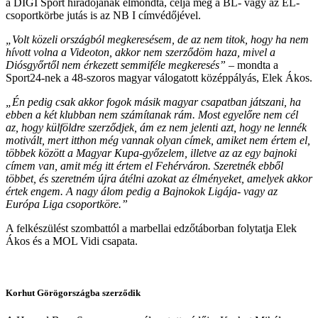
a DIGI Sport híradójának elmondta, célja még a BL- vagy az EL-
csoportkörbe jutás is az NB I címvédőjével.
„Volt közeli országból megkeresésem, de az nem titok, hogy ha nem
hívott volna a Videoton, akkor nem szerződöm haza, mivel a
Diósgyőrtől nem érkezett semmiféle megkeresés”
– mondta a
Sport24-nek a 48-szoros magyar válogatott középpályás, Elek Ákos.
„Én pedig csak akkor fogok másik magyar csapatban játszani, ha
ebben a két klubban nem számítanak rám. Most egyelőre nem cél
az, hogy külföldre szerződjek, ám ez nem jelenti azt, hogy ne lennék
motivált, mert itthon még vannak olyan címek, amiket nem értem el,
többek között a Magyar Kupa-győzelem, illetve az az egy bajnoki
címem van, amit még itt értem el Fehérváron. Szeretnék ebből
többet, és szeretném újra átélni azokat az élményeket, amelyek akkor
értek engem. A nagy álom pedig a Bajnokok Ligája- vagy az
Európa Liga csoportköre.”
A felkészülést szombattól a marbellai edzőtáborban folytatja Elek
Ákos és a MOL Vidi csapata.
Korhut Görögországba szerződik