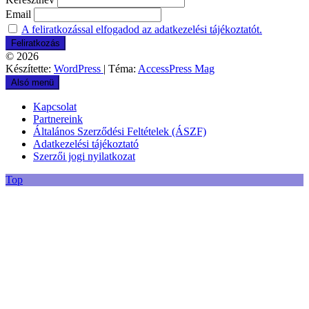
Email
A feliratkozással elfogadod az adatkezelési tájékoztatót.
© 2026
Készítette:
WordPress
| Téma:
AccessPress Mag
Alsó menü
Kapcsolat
Partnereink
Általános Szerződési Feltételek (ÁSZF)
Adatkezelési tájékoztató
Szerzői jogi nyilatkozat
Top