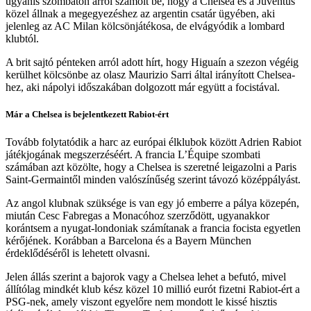
ugyanis szombaton arról számolt be, hogy a Chelsea és a Juventus
közel állnak a megegyezéshez az argentin csatár ügyében, aki
jelenleg az AC Milan kölcsönjátékosa, de elvágyódik a lombard
klubtól.
A brit sajtó pénteken arról adott hírt, hogy Higuaín a szezon végéig
kerülhet kölcsönbe az olasz Maurizio Sarri által irányított Chelsea-
hez, aki nápolyi időszakában dolgozott már együtt a focistával.
Már a Chelsea is bejelentkezett Rabiot-ért
Tovább folytatódik a harc az európai élklubok között Adrien Rabiot
játékjogának megszerzéséért. A francia L’Équipe szombati
számában azt közölte, hogy a Chelsea is szeretné leigazolni a Paris
Saint-Germaintől minden valószínűség szerint távozó középpályást.
Az angol klubnak szüksége is van egy jó emberre a pálya közepén,
miután Cesc Fabregas a Monacóhoz szerződött, ugyanakkor
korántsem a nyugat-londoniak számítanak a francia focista egyetlen
kérőjének. Korábban a Barcelona és a Bayern München
érdeklődéséről is lehetett olvasni.
Jelen állás szerint a bajorok vagy a Chelsea lehet a befutó, mivel
állítólag mindkét klub kész közel 10 millió eurót fizetni Rabiot-ért a
PSG-nek, amely viszont egyelőre nem mondott le kissé hisztis