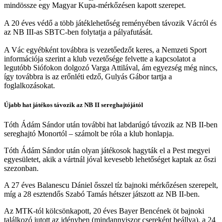
mindössze egy Magyar Kupa-mérkőzésen kapott szerepet.
A 20 éves védő a több játéklehetőség reményében távozik Vácról és
az NB III-as SBTC-ben folytatja a pályafutását.
A Vác egyébként továbbra is vezetőedzőt keres, a Nemzeti Sport
információja szerint a klub vezetősége felvette a kapcsolatot a
legutóbb Siófokon dolgozó Varga Attilával, ám egyezség még nincs,
így továbbra is az erőnléti edző, Gulyás Gábor tartja a
foglalkozásokat.
Újabb hat játékos távozik az NB II sereghajtójától
Tóth Ádám Sándor után további hat labdarúgó távozik az NB II-ben
sereghajtó Monortól – számolt be róla a klub honlapja.
Tóth Ádám Sándor után olyan játékosok hagyták el a Pest megyei
egyesületet, akik a vártnál jóval kevesebb lehetőséget kaptak az őszi
szezonban.
A 27 éves Balanescu Dániel
ősszel tíz bajnoki mérkőzésen szerepelt,
míg a 28 esztendős Szabó Tamás
hétszer játszott az NB II-ben.
Az MTK-tól kölcsönkapott, 20 éves Bayer Bencének
öt bajnoki
találkozó jutott az idényben (mindannyiszor csereként beállva), a 24