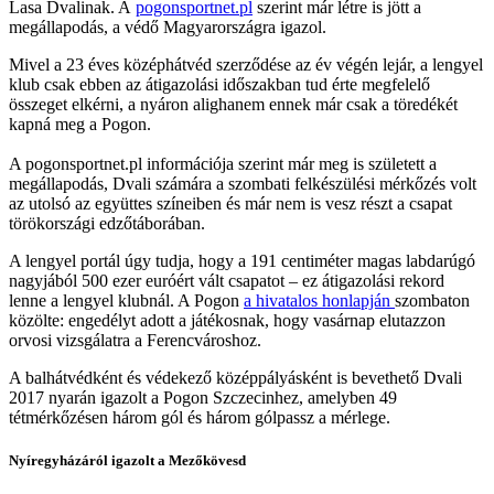
Lasa Dvalinak. A
pogonsportnet.pl
szerint már létre is jött a
megállapodás, a védő Magyarországra igazol.
Mivel a 23 éves középhátvéd szerződése az év végén lejár, a lengyel
klub csak ebben az átigazolási időszakban tud érte megfelelő
összeget elkérni, a nyáron alighanem ennek már csak a töredékét
kapná meg a Pogon.
A pogonsportnet.pl információja szerint már meg is született a
megállapodás, Dvali számára a szombati felkészülési mérkőzés volt
az utolsó az együttes színeiben és már nem is vesz részt a csapat
törökországi edzőtáborában.
A lengyel portál úgy tudja, hogy a 191 centiméter magas labdarúgó
nagyjából 500 ezer euróért vált csapatot – ez átigazolási rekord
lenne a lengyel klubnál. A Pogon
a hivatalos honlapján
szombaton
közölte: engedélyt adott a játékosnak, hogy vasárnap elutazzon
orvosi vizsgálatra a Ferencvároshoz.
A balhátvédként és védekező középpályásként is bevethető Dvali
2017 nyarán igazolt a Pogon Szczecinhez, amelyben 49
tétmérkőzésen három gól és három gólpassz a mérlege.
Nyíregyházáról igazolt a Mezőkövesd