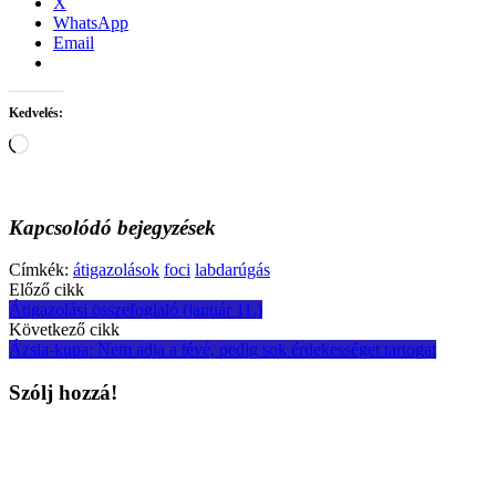
X
WhatsApp
Email
Kedvelés:
Loading…
Kapcsolódó bejegyzések
Címkék:
átigazolások
foci
labdarúgás
Post
Előző cikk
Átigazolási összefoglaló (január 11.)
navigation
Következő cikk
Ázsia-kupa: Nem adja a tévé, pedig sok érdekességet tartogat
Szólj hozzá!