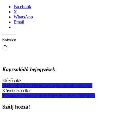
Facebook
X
WhatsApp
Email
Kedvelés:
Loading…
Kapcsolódó bejegyzések
Post
Előző cikk
Ilyen volt 2018: December legfontosabb történései
navigation
Következő cikk
13 sportesemény, amit érdemes lesz nézni 2019-ben
Szólj hozzá!