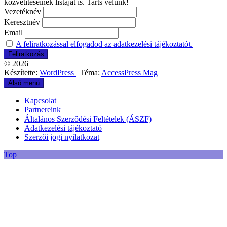
közvetítéseinek listáját is. Tarts velünk!
Vezetéknév
Keresztnév
Email
A feliratkozással elfogadod az adatkezelési tájékoztatót.
© 2026
Készítette:
WordPress
| Téma:
AccessPress Mag
Alsó menü
Kapcsolat
Partnereink
Általános Szerződési Feltételek (ÁSZF)
Adatkezelési tájékoztató
Szerzői jogi nyilatkozat
Top