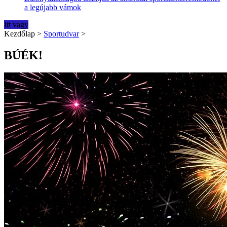
a legújabb vámok
Itt vagy
Kezdőlap
>
Sportudvar
>
BÚÉK!