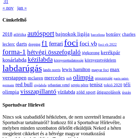
31
« nov
jan »
Címkefelhő
autósport
bajnokok ligája
2018
botrány
charles
atlétika
barcelona
foci
f1
ferrari
foci vb
darts
leclerc
dopping
foci vb 2022
forma-1
hétvégi összefoglaló
kerékpár
jégkorong
kézilabda
kosárlabda
környezetvédelem
környezettudatosság
labdarúgás
max
lewis hamilton
lando norris
magyar foci
olimpia
verstappen
mercedes
mclaren
oroszország
nob
paris saint-
red bull
tenisz
téli
sergio pérez
tokió 2020
röplabda
sebastian vettel
germain
visszapillantó
olimpia
vízilabda
átigazolások
zöld sport
úszás
Sportudvar Hírlevél
Nincs sok szabadidőd hétközben, de nem szeretnél lemaradni a
Sportudvar tartalmairól? Iratkozz föl a Sportudvar Hírlevélre,
melyben minden szombaton délelőtt elküldjük Neked a héten
megjelent cikkeket és a hétvége magyar vonatkozású