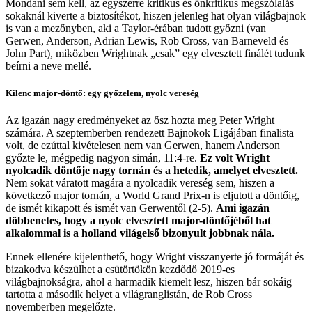
Mondani sem kell, az egyszerre kritikus és önkritikus megszólalás
sokaknál kiverte a biztosítékot, hiszen jelenleg hat olyan világbajnok
is van a mezőnyben, aki a Taylor-érában tudott győzni (van
Gerwen, Anderson, Adrian Lewis, Rob Cross, van Barneveld és
John Part), miközben Wrightnak „csak” egy elvesztett finálét tudunk
beírni a neve mellé.
Kilenc major-döntő: egy győzelem, nyolc vereség
Az igazán nagy eredményeket az ősz hozta meg Peter Wright
számára. A szeptemberben rendezett Bajnokok Ligájában finalista
volt, de ezúttal kivételesen nem van Gerwen, hanem Anderson
győzte le, mégpedig nagyon simán, 11:4-re.
Ez volt Wright
nyolcadik döntője nagy tornán és a hetedik, amelyet elvesztett.
Nem sokat váratott magára a nyolcadik vereség sem, hiszen a
következő major tornán, a World Grand Prix-n is eljutott a döntőig,
de ismét kikapott és ismét van Gerwentől (2-5).
Ami igazán
döbbenetes, hogy a nyolc elvesztett major-döntőjéből hat
alkalommal is a holland világelső bizonyult jobbnak nála.
Ennek ellenére kijelenthető, hogy Wright visszanyerte jó formáját és
bizakodva készülhet a csütörtökön kezdődő 2019-es
világbajnokságra, ahol a harmadik kiemelt lesz, hiszen bár sokáig
tartotta a második helyet a világranglistán, de Rob Cross
novemberben megelőzte.