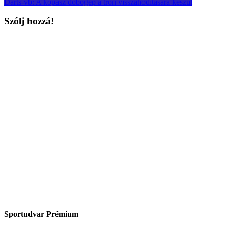
Darts-vb: A kopasz dobógép a trón visszahódítására készül
Szólj hozzá!
Sportudvar Prémium