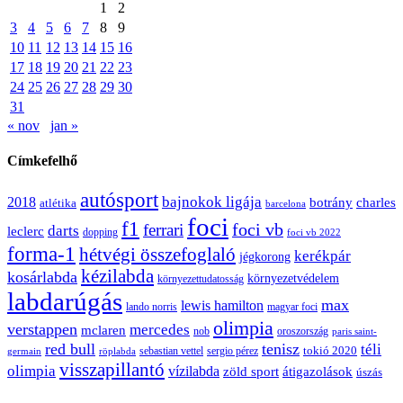
1
2
3
4
5
6
7
8
9
10
11
12
13
14
15
16
17
18
19
20
21
22
23
24
25
26
27
28
29
30
31
« nov
jan »
Címkefelhő
autósport
bajnokok ligája
2018
botrány
charles
atlétika
barcelona
foci
f1
ferrari
foci vb
darts
leclerc
dopping
foci vb 2022
forma-1
hétvégi összefoglaló
kerékpár
jégkorong
kézilabda
kosárlabda
környezetvédelem
környezettudatosság
labdarúgás
max
lewis hamilton
lando norris
magyar foci
olimpia
verstappen
mercedes
mclaren
oroszország
nob
paris saint-
red bull
tenisz
téli
sergio pérez
tokió 2020
röplabda
sebastian vettel
germain
visszapillantó
olimpia
vízilabda
átigazolások
zöld sport
úszás