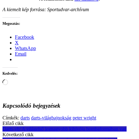
A kiemelt kép forrása: Sportudvar-archívum
Megosztás:
Facebook
X
WhatsApp
Email
Kedvelés:
Loading…
Kapcsolódó bejegyzések
Címkék:
darts
darts-világbajnokság
peter wright
Post
Előző cikk
Darts-vb: A világelső legnagyobb kihívója bombaformában van
navigation
Következő cikk