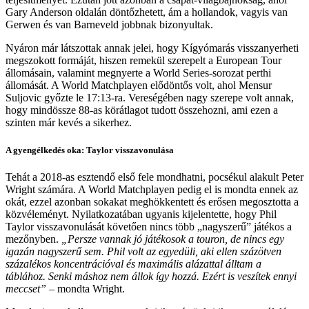
Gary Anderson oldalán döntőzhetett, ám a hollandok, vagyis van
Gerwen és van Barneveld jobbnak bizonyultak.
Nyáron már látszottak annak jelei, hogy Kígyómarás visszanyerheti
megszokott formáját, hiszen remekül szerepelt a European Tour
állomásain, valamint megnyerte a World Series-sorozat perthi
állomását. A World Matchplayen elődöntős volt, ahol Mensur
Suljovic győzte le 17:13-ra. Vereségében nagy szerepe volt annak,
hogy mindössze 88-as körátlagot tudott összehozni, ami ezen a
szinten már kevés a sikerhez.
A gyengélkedés oka: Taylor visszavonulása
Tehát a 2018-as esztendő első fele mondhatni, pocsékul alakult Peter
Wright számára. A World Matchplayen pedig el is mondta ennek az
okát, ezzel azonban sokakat meghökkentett és erősen megosztotta a
közvéleményt. Nyilatkozatában ugyanis kijelentette, hogy Phil
Taylor visszavonulását követően nincs több „nagyszerű” játékos a
mezőnyben.
„Persze vannak jó játékosok a touron, de nincs egy
igazán nagyszerű sem. Phil volt az egyedüli, aki ellen százötven
százalékos koncentrációval és maximális alázattal álltam a
táblához. Senki máshoz nem állok így hozzá. Ezért is veszítek ennyi
meccset”
– mondta Wright.