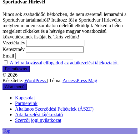
Sportudvar Hírlevél
Nincs sok szabadidőd hétközben, de nem szeretnél lemaradni a
Sportudvar tartalmairól? Iratkozz föl a Sportudvar Hírlevélre,
melyben minden szombaton délelőtt elküldjük Neked a héten
megjelent cikkeket és a hétvége magyar vonatkozású
közvetítéseinek listáját is. Tarts velünk!
Vezetéknév
Keresztnév
Email
A feliratkozással elfogadod az adatkezelési tájékoztatót.
© 2026
Készítette:
WordPress
| Téma:
AccessPress Mag
Alsó menü
Kapcsolat
Partnereink
Általános Szerződési Feltételek (ÁSZF)
Adatkezelési tájékoztató
Szerzői jogi nyilatkozat
Top