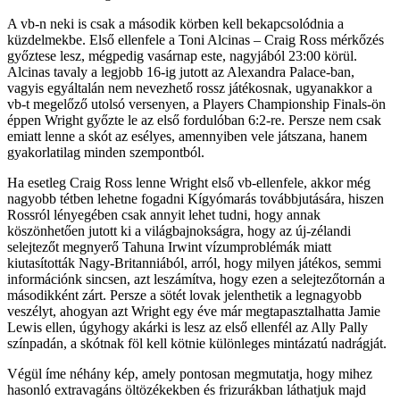
A vb-n neki is csak a második körben kell bekapcsolódnia a
küzdelmekbe. Első ellenfele a Toni Alcinas – Craig Ross mérkőzés
győztese lesz, mégpedig vasárnap este, nagyjából 23:00 körül.
Alcinas tavaly a legjobb 16-ig jutott az Alexandra Palace-ban,
vagyis egyáltalán nem nevezhető rossz játékosnak, ugyanakkor a
vb-t megelőző utolsó versenyen, a Players Championship Finals-ön
éppen Wright győzte le az első fordulóban 6:2-re. Persze nem csak
emiatt lenne a skót az esélyes, amennyiben vele játszana, hanem
gyakorlatilag minden szempontból.
Ha esetleg Craig Ross lenne Wright első vb-ellenfele, akkor még
nagyobb tétben lehetne fogadni Kígyómarás továbbjutására, hiszen
Rossról lényegében csak annyit lehet tudni, hogy annak
köszönhetően jutott ki a világbajnokságra, hogy az új-zélandi
selejtezőt megnyerő Tahuna Irwint vízumproblémák miatt
kiutasították Nagy-Britanniából, arról, hogy milyen játékos, semmi
információnk sincsen, azt leszámítva, hogy ezen a selejtezőtornán a
másodikként zárt. Persze a sötét lovak jelenthetik a legnagyobb
veszélyt, ahogyan azt Wright egy éve már megtapasztalhatta Jamie
Lewis ellen, úgyhogy akárki is lesz az első ellenfél az Ally Pally
színpadán, a skótnak föl kell kötnie különleges mintázatú nadrágját.
Végül íme néhány kép, amely pontosan megmutatja, hogy mihez
hasonló extravagáns öltözékekben és frizurákban láthatjuk majd