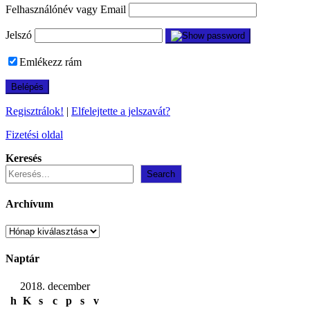
Felhasználónév vagy Email
Jelszó
Emlékezz rám
Regisztrálok!
|
Elfelejtette a jelszavát?
Fizetési oldal
Keresés
Search
Archívum
Archívum
Naptár
2018. december
h
K
s
c
p
s
v