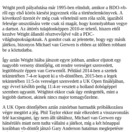
Wright profi pályafutása már 1995-ben elindult, amikor a BDO-vb-
ről egy első körös kiesést jegyeznek róla a történelemkönyvek. A
következő tizenöt év még csak véletelnül sem róla szólt, igazából
felesége unszolására vette csak rá magát, hogy komolyabban vegye
a dartsot. Az áttörés tulajdonképpen 2010-re tehető, hiszen ettől
kezdve Wright állandó résztvevőjévé vált a PDC-
világbajnokságoknak. A gondot csak az jelentette, hogy egy másik
játékos, bizonyos Michael van Gerwen is ebben az időben robbant
be a köztudatba.
Így aztán Wright hiába játszott egyre jobban, amikor eljutott egy
nagyobb verseny döntőjéig, ott rendre vereséget szenvedett,
legtöbbször éppen van Gerwentől. Például 2014-ben a szettek
tekintetében 7-4-re kapott ki a vb-döntőben, 2015-ben a legek
tekintetében 11:5-ös vereséget szenvedett a UK Open fináléjában,
egy évvel később pedig 11:4-re vesztett a holland dobógéppel
szemben ugyanitt. Wrightot ekkor csak úgy emlegették, mint a
legjobb dartsost, akinek nincs major tornagyőzelme.
A UK Open döntőjében aztán zsinórban harmadik próbálkozásra
végre megtört a jég. Phil Taylor ekkor már elkezdett a visszavonulás
felé kacsingatni, így nem állt táblához, Michael van Gerwen egy
hátsérülés miatt nem tudta vállalni a játékot, míg a két hónappal
korábban vb-döntőt játszó Gary Anderson hatalmas meglepetésre