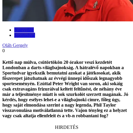
Nagyvilág
Sportudvar
Oláh Gergely
0
Kettő nap múlva, csütörtökön 20 órakor veszi kezdetét
Londonban a darts-világbajnokság. A hátralévő napokban a
Sportudvar igyekszik bemutatni azokat a játékosokat, akik
főszerepet játszhatnak az évvégi ünnepi időszak legnagyobb
sporteseményén. Ezúttal Peter Wright van soron, aki sokáig
csak extravagáns frizuráival keltett feltűnést, de néhány éve
már a teljesítménye miatt is sok szurkolót szerzett magának. Jó
kérdés, hogy esélyes lehet-e a világbajnoki címre, főleg úgy,
hogy saját elmondása szerint a nagy legenda, Phil Taylor
visszavonulása motiválatlanná tette. Vajon tényleg ez a helyzet
vagy csak altatja ellenfeleit és a vb-n robbantani fog?
HIRDETÉS