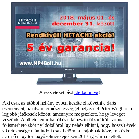
A részleteket lásd
ide kattintva
!
Aki csak az utóbbi néhány évben kezdte el követni a darts
eseményeit, az olyan természetességgel helyezi el Peter Wrightot a
legjobb játékosok között, amennyire megszokott, hogy levegőt
veszünk. A hihetetlen ruháiról és elképesztő frizuráiról azonnal
fölismerhető skót nyíldobálóról így nehéz elhinni, hogy hosszú évek
sikertelensége után tudott csak betörni a legjobbak közé, miközben
az első nagy tornagyőzelmére egészen 2017-ig várnia kellett.