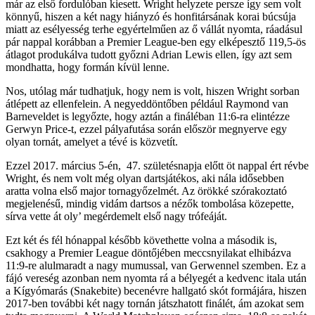
már az első fordulóban kiesett. Wright helyzete persze így sem volt
könnyű, hiszen a két nagy hiányzó és honfitársának korai búcsúja
miatt az esélyesség terhe egyértelműen az ő vállát nyomta, ráadásul
pár nappal korábban a Premier League-ben egy elképesztő 119,5-ös
átlagot produkálva tudott győzni Adrian Lewis ellen, így azt sem
mondhatta, hogy formán kívül lenne.
Nos, utólag már tudhatjuk, hogy nem is volt, hiszen Wright sorban
átlépett az ellenfelein. A negyeddöntőben például Raymond van
Barneveldet is legyőzte, hogy aztán a fináléban 11:6-ra elintézze
Gerwyn Price-t, ezzel pályafutása során először megnyerve egy
olyan tornát, amelyet a tévé is közvetít.
Ezzel 2017. március 5-én, 47. születésnapja előtt öt nappal ért révbe
Wright, és nem volt még olyan dartsjátékos, aki nála idősebben
aratta volna első major tornagyőzelmét. Az örökké szórakoztató
megjelenésű, mindig vidám dartsos a nézők tombolása közepette,
sírva vette át oly’ megérdemelt első nagy trófeáját.
Ezt két és fél hónappal később követhette volna a második is,
csakhogy a Premier League döntőjében meccsnyilakat elhibázva
11:9-re alulmaradt a nagy mumussal, van Gerwennel szemben. Ez a
fájó vereség azonban nem nyomta rá a bélyegét a kedvenc itala után
a Kígyómarás (Snakebite) becenévre hallgató skót formájára, hiszen
2017-ben további két nagy tornán játszhatott finálét, ám azokat sem