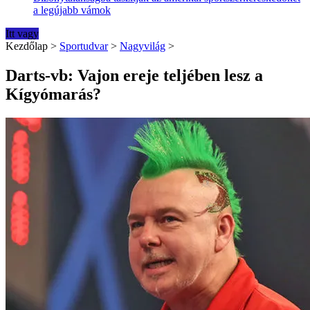
a legújabb vámok
Itt vagy
Kezdőlap
>
Sportudvar
>
Nagyvilág
>
Darts-vb: Vajon ereje teljében lesz a
Kígyómarás?