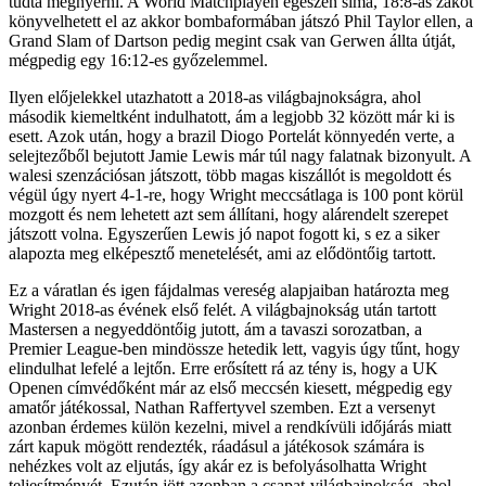
tudta megnyerni. A World Matchplayen egészen sima, 18:8-as zakót
könyvelhetett el az akkor bombaformában játszó Phil Taylor ellen, a
Grand Slam of Dartson pedig megint csak van Gerwen állta útját,
mégpedig egy 16:12-es győzelemmel.
Ilyen előjelekkel utazhatott a 2018-as világbajnokságra, ahol
második kiemeltként indulhatott, ám a legjobb 32 között már ki is
esett. Azok után, hogy a brazil Diogo Portelát könnyedén verte, a
selejtezőből bejutott Jamie Lewis már túl nagy falatnak bizonyult. A
walesi szenzációsan játszott, több magas kiszállót is megoldott és
végül úgy nyert 4-1-re, hogy Wright meccsátlaga is 100 pont körül
mozgott és nem lehetett azt sem állítani, hogy alárendelt szerepet
játszott volna. Egyszerűen Lewis jó napot fogott ki, s ez a siker
alapozta meg elképesztő menetelését, ami az elődöntőig tartott.
Ez a váratlan és igen fájdalmas vereség alapjaiban határozta meg
Wright 2018-as évének első felét. A világbajnokság után tartott
Mastersen a negyeddöntőig jutott, ám a tavaszi sorozatban, a
Premier League-ben mindössze hetedik lett, vagyis úgy tűnt, hogy
elindulhat lefelé a lejtőn. Erre erősített rá az tény is, hogy a UK
Openen címvédőként már az első meccsén kiesett, mégpedig egy
amatőr játékossal, Nathan Raffertyvel szemben. Ezt a versenyt
azonban érdemes külön kezelni, mivel a rendkívüli időjárás miatt
zárt kapuk mögött rendezték, ráadásul a játékosok számára is
nehézkes volt az eljutás, így akár ez is befolyásolhatta Wright
teljesítményét. Ezután jött azonban a csapat-világbajnokság, ahol