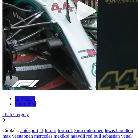
Nagyvilág
Sportudvar
Oláh Gergely
0
Címkék:
autósport
f1
ferrari
forma-1
kimi räikkönen
lewis hamilton
max verstappen
mercedes
mexikói nagydíj
red bull
sebastian vettel