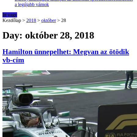
a legújabb vámok
Itt vagy
Kezdőlap
>
2018
>
október
>
28
Day: október 28, 2018
Hamilton ünnepelhet: Megvan az ötödik
vb-cím