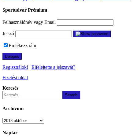
Sportudvar Prémium
Felhasználónév vagy Email
Jelszó
Emlékezz rám
Regisztrálok!
|
Elfelejtette a jelszavát?
Fizetési oldal
Keresés
Search
Archívum
Archívum
Naptár