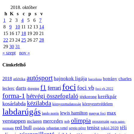
2018. október
h
K
s
c
p
s
v
1
2
3
4
5
6
7
8
9
10
11
12
13
14
15
16
17
18
19
20
21
22
23
24
25
26
27
28
29
30
31
« szept
nov »
Címkefelhő
autósport
bajnokok ligája
2018
botrány
charles
atlétika
barcelona
foci
f1
ferrari
foci vb
darts
leclerc
dopping
foci vb 2022
forma-1
hétvégi összefoglaló
kerékpár
jégkorong
kézilabda
kosárlabda
környezetvédelem
környezettudatosság
labdarúgás
max
lewis hamilton
lando norris
magyar foci
olimpia
verstappen
mercedes
mclaren
oroszország
nob
paris saint-
red bull
tenisz
téli
sergio pérez
tokió 2020
röplabda
sebastian vettel
germain