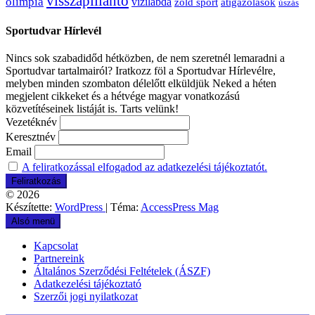
visszapillantó
olimpia
vízilabda
átigazolások
zöld sport
úszás
Sportudvar Hírlevél
Nincs sok szabadidőd hétközben, de nem szeretnél lemaradni a
Sportudvar tartalmairól? Iratkozz föl a Sportudvar Hírlevélre,
melyben minden szombaton délelőtt elküldjük Neked a héten
megjelent cikkeket és a hétvége magyar vonatkozású
közvetítéseinek listáját is. Tarts velünk!
Vezetéknév
Keresztnév
Email
A feliratkozással elfogadod az adatkezelési tájékoztatót.
© 2026
Készítette:
WordPress
| Téma:
AccessPress Mag
Alsó menü
Kapcsolat
Partnereink
Általános Szerződési Feltételek (ÁSZF)
Adatkezelési tájékoztató
Szerzői jogi nyilatkozat