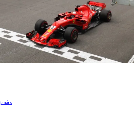
gtanács