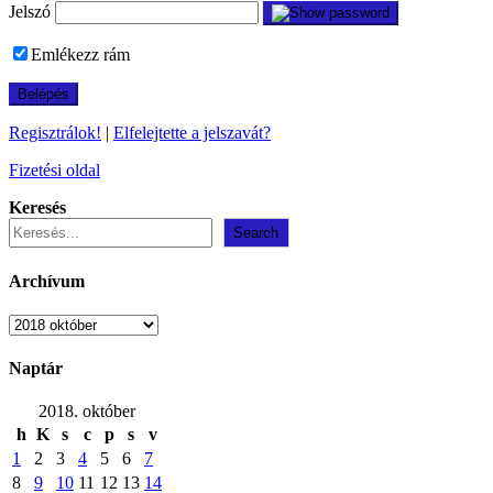
Jelszó
Emlékezz rám
Regisztrálok!
|
Elfelejtette a jelszavát?
Fizetési oldal
Keresés
Search
Archívum
Archívum
Naptár
2018. október
h
K
s
c
p
s
v
1
2
3
4
5
6
7
8
9
10
11
12
13
14