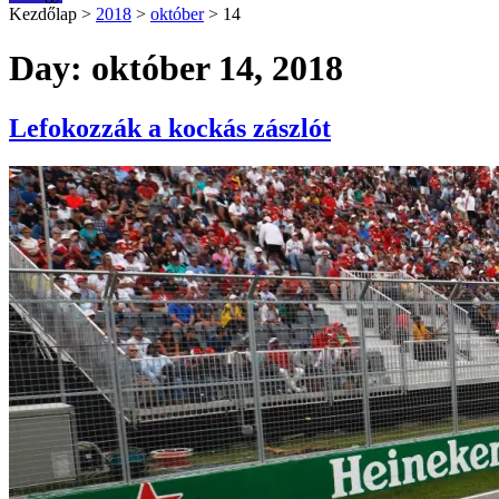
Kezdőlap
>
2018
>
október
>
14
Day: október 14, 2018
Lefokozzák a kockás zászlót