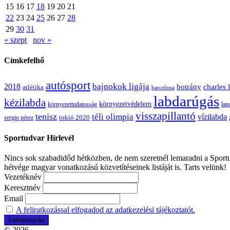
15
16
17
18
19
20
21
22
23
24
25
26
27
28
29
30
31
« szept
nov »
Címkefelhő
autósport
bajnokok ligája
2018
botrány
charles 
atlétika
barcelona
labdarúgás
kézilabda
környezetvédelem
környezettudatosság
lan
visszapillantó
tenisz
téli olimpia
vízilabda
sergio pérez
tokió 2020
Sportudvar Hírlevél
Nincs sok szabadidőd hétközben, de nem szeretnél lemaradni a Sportud
hétvége magyar vonatkozású közvetítéseinek listáját is. Tarts velünk!
Vezetéknév
Keresztnév
Email
A feliratkozással elfogadod az adatkezelési tájékoztatót.
© 2026