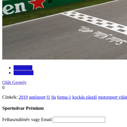
Nagyvilág
Sportudvar
Oláh Gergely
0
Címkék:
2019
autósport
f1
fia
forma-1
kockás zászló
motorsport vilá
Sportudvar Prémium
Felhasználónév vagy Email