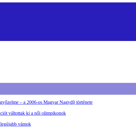
ő győzelme – a 2006-os Magyar Nagydíj története
iót váltottak ki a női olimpikonok
a legújabb vámok