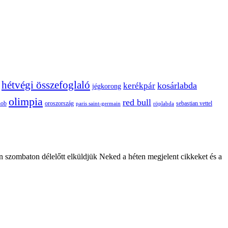
hétvégi összefoglaló
kosárlabda
kerékpár
jégkorong
olimpia
red bull
oroszország
nob
röplabda
sebastian vettel
paris saint-germain
n szombaton délelőtt elküldjük Neked a héten megjelent cikkeket és a