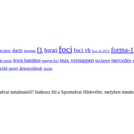
foci
f1
forma-1
ferrari
foci vb
darts
leclerc
dopping
foci vb 2022
max verstappen
mercedes
lewis hamilton
mclaren
do norris
magyar foci
átigazolások
zöld sport
úszás
var tartalmairól? Iratkozz föl a Sportudvar Hírlevélre, melyben minde