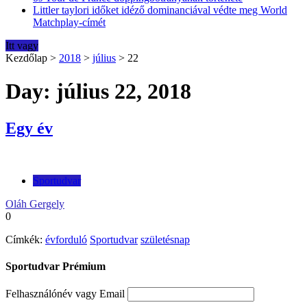
Littler taylori időket idéző dominanciával védte meg World
Matchplay-címét
Itt vagy
Kezdőlap
>
2018
>
július
>
22
Day: július 22, 2018
Egy év
Sportudvar
Oláh Gergely
0
Címkék:
évforduló
Sportudvar
születésnap
Sportudvar Prémium
Felhasználónév vagy Email