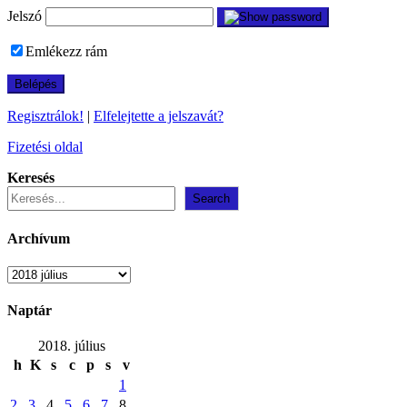
Jelszó
Emlékezz rám
Regisztrálok!
|
Elfelejtette a jelszavát?
Fizetési oldal
Keresés
Search
Archívum
Archívum
Naptár
2018. július
h
K
s
c
p
s
v
1
2
3
4
5
6
7
8