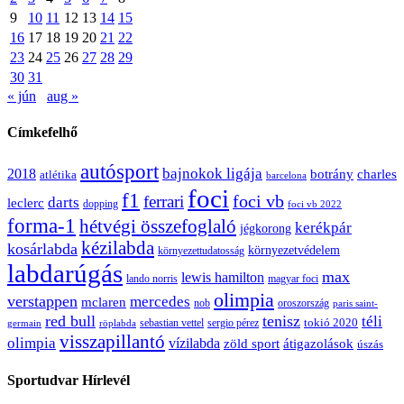
9
10
11
12
13
14
15
16
17
18
19
20
21
22
23
24
25
26
27
28
29
30
31
« jún
aug »
Címkefelhő
autósport
bajnokok ligája
2018
botrány
charles
atlétika
barcelona
foci
f1
ferrari
foci vb
darts
leclerc
dopping
foci vb 2022
forma-1
hétvégi összefoglaló
kerékpár
jégkorong
kézilabda
kosárlabda
környezetvédelem
környezettudatosság
labdarúgás
max
lewis hamilton
lando norris
magyar foci
olimpia
verstappen
mercedes
mclaren
oroszország
nob
paris saint-
red bull
tenisz
téli
sergio pérez
tokió 2020
röplabda
sebastian vettel
germain
visszapillantó
olimpia
vízilabda
átigazolások
zöld sport
úszás
Sportudvar Hírlevél