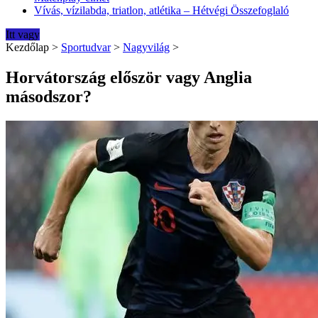
Vívás, vízilabda, triatlon, atlétika – Hétvégi Összefoglaló
Itt vagy
Kezdőlap
>
Sportudvar
>
Nagyvilág
>
Horvátország először vagy Anglia
másodszor?