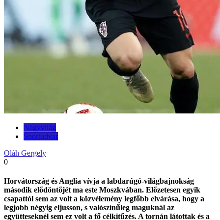
Nagyvilág
Sportudvar
Oláh Gergely
0
Horvátország és Anglia vívja a labdarúgó-világbajnokság
második elődöntőjét ma este Moszkvában. Előzetesen egyik
csapattól sem az volt a közvélemény legfőbb elvárása, hogy a
legjobb négyig eljusson, s valószínűleg maguknál az
együtteseknél sem ez volt a fő célkitűzés. A tornán látottak és a