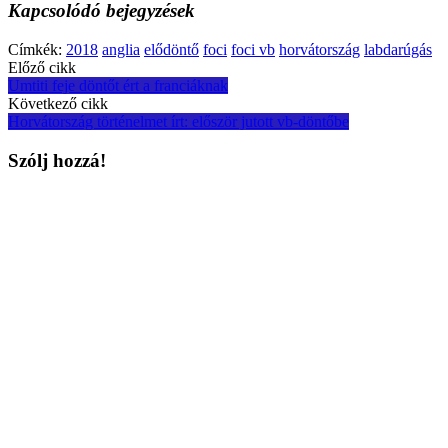
Kapcsolódó bejegyzések
Címkék:
2018
anglia
elődöntő
foci
foci vb
horvátország
labdarúgás
Post
Előző cikk
Umtiti feje döntőt ért a franciáknak
navigation
Következő cikk
Horvátország történelmet írt: először jutott vb-döntőbe
Szólj hozzá!