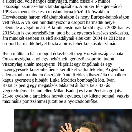
a sikerektől volt hangos délnyugati, mind össze 4,5 milliós
lakosságú szomszédunk labdarúgásában. A Suker-féle generáció
1998-as menetelése és a mostani torna közötti időszakban
Horvátország három világbajnokságon és négy Európa-bajnokságon
vett részt. A vb-ken mindannyiszor a csoport harmadik helye
jelentette a végállomást. A kontinenstornák közül ugyan 2008-ban és
2016-ban is csoportelsőként jutott be az egyenes kieséses szakaszba,
ám mindkét esetben az első akadálynál elbukott. 2004 és 2012 is a
csoport harmadik helyét hozta a piros-fehér kockások számára.
Ilyen múlttal a háta mögött érkezhetett meg Horvátország csapata
Oroszországba, ahol egy nehéznek ígérkező csoportot tudott
viszonylag simán megnyerni. Nigériát egy öngólnak és egy
tizenegyesnek köszönhetően sikerült két vállra fektetni, Argentína
ellen azonban minden összejött: Ante Rebics kihasználta Caballero
kapus gyermeteg hibáját, Luka Modrics bombagólt lőtt, Ivan
Rakitics pedig egy megalázós találattal állította be a 3:0-ás
végeredményt. Izland ellen Milan Badelj és Ivan Perisics góljaival
2:1-re győzött a tartalékos horvát együttes, így kilenc ponttal, vagyis
maximális pontszámmal jutott be a nyolcaddöntőbe.