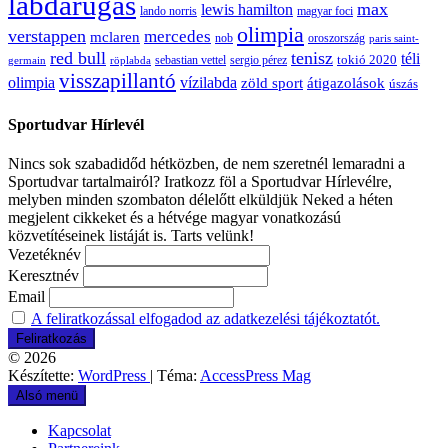
labdarúgás
max
lewis hamilton
lando norris
magyar foci
olimpia
verstappen
mercedes
mclaren
oroszország
nob
paris saint-
red bull
tenisz
téli
sergio pérez
tokió 2020
röplabda
sebastian vettel
germain
visszapillantó
olimpia
vízilabda
átigazolások
zöld sport
úszás
Sportudvar Hírlevél
Nincs sok szabadidőd hétközben, de nem szeretnél lemaradni a
Sportudvar tartalmairól? Iratkozz föl a Sportudvar Hírlevélre,
melyben minden szombaton délelőtt elküldjük Neked a héten
megjelent cikkeket és a hétvége magyar vonatkozású
közvetítéseinek listáját is. Tarts velünk!
Vezetéknév
Keresztnév
Email
A feliratkozással elfogadod az adatkezelési tájékoztatót.
© 2026
Készítette:
WordPress
| Téma:
AccessPress Mag
Alsó menü
Kapcsolat