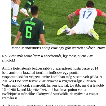
Mario Mandzsukics eddig csak egy gólt szerzett a vébén. Növeln
No, kicsit már sokat írtam a horvátokról, így most jöjjenek az
angolok!
Anglia történetének legrosszabb vb-szereplését hozta össze 2014-
ben, amikor a brazíliai tornán mindössze egy ponttal
csoportutolsóként végzett, amire korábban még sosem volt példa. A
2016-os Eb-t sem teszik ki az ablakba a szigetországiak, hiszen
Wales mögött csak a második helyen jutottak tovább, majd a legjobb
16 között Izland kiejtette őket, ami hatalmas pofon volt a
továbbjutást már előre elkönyvelő szurkolók, de nyilván a csapat
számára is.