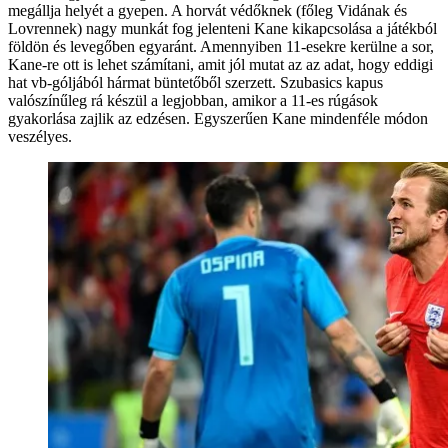
megállja helyét a gyepen. A horvát védőknek (főleg Vidának és
Lovrennek) nagy munkát fog jelenteni Kane kikapcsolása a játékból
földön és levegőben egyaránt. Amennyiben 11-esekre kerülne a sor,
Kane-re ott is lehet számítani, amit jól mutat az az adat, hogy eddigi
hat vb-góljából hármat büntetőből szerzett. Szubasics kapus
valószínűleg rá készül a legjobban, amikor a 11-es rúgások
gyakorlása zajlik az edzésen. Egyszerűen Kane mindenféle módon
veszélyes.