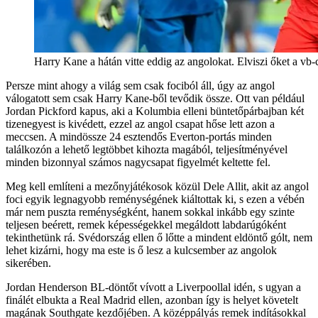
Harry Kane a hátán vitte eddig az angolokat. Elviszi őket a vb
Persze mint ahogy a világ sem csak fociból áll, úgy az angol
válogatott sem csak Harry Kane-ből tevődik össze. Ott van például
Jordan Pickford kapus, aki a Kolumbia elleni büntetőpárbajban két
tizenegyest is kivédett, ezzel az angol csapat hőse lett azon a
meccsen. A mindössze 24 esztendős Everton-portás minden
találkozón a lehető legtöbbet kihozta magából, teljesítményével
minden bizonnyal számos nagycsapat figyelmét keltette fel.
Meg kell említeni a mezőnyjátékosok közül Dele Allit, akit az angol
foci egyik legnagyobb reménységének kiáltottak ki, s ezen a vébén
már nem puszta reménységként, hanem sokkal inkább egy szinte
teljesen beérett, remek képességekkel megáldott labdarúgóként
tekinthetünk rá. Svédország ellen ő lőtte a mindent eldöntő gólt, nem
lehet kizárni, hogy ma este is ő lesz a kulcsember az angolok
sikerében.
Jordan Henderson BL-döntőt vívott a Liverpoollal idén, s ugyan a
finálét elbukta a Real Madrid ellen, azonban így is helyet követelt
magának Southgate kezdőjében. A középpályás remek indításokkal