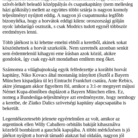
szívét-lelkét beleadó középpályás és csapatkapitány (nem mellesleg
házi gólkirály) mellett az együttes többi sztárja is nagyon komoly
teljesítményt nyújtott eddig. A nagyon jó csapatmunka legfőbb
bizonyítéka, hogy a horvátok eddigi kilenc oroszországi gólján
nyolc labdarúgó osztozik, s csak Modrics tudott egynél többször
eredményes lenni.
Több játékost is ki lehetne emelni ebből a keretből, akinek sokat
köszönhetnek a horvát szurkolók. Nem szeretnék azonban senkit
sem érdemtelenül kihagyni eme írásban azok közül, akikre
gondolok, így csak egy-két mondatban említem meg őket.
Számomra a világbajnokság egyik felfedezettje a korábbi horvát
kapitány, Niko Kovacs által mostanáig irányított (ősztől a Bayern
München kispadjára ül le) Eintracht Frankfurt csatára, Ante Rebics,
akire jómagam akkor figyeltem föl, amikor a 3:1-re megnyert májusi
Német Kupa-döntőben duplázott a Bayern München ellen. Ez,
nomeg a Bundesliga-teljesítménye azt eredményezte, hogy nemhogy
a keretbe, de Zlatko Dalics szövetségi kapitány alapcsapatába is
bekerült.
Legemlékezetesebb jelenete egyértelműen az volt, amikor az
argentinok ellen Willy Caballero orbitális bakiját kihasználva
közelről bombázott a gauchók kapujába. A többi mérkőzésen is jó
játékot nyújtott a horvát támadó alakzat bal oldalán, nagyon jól