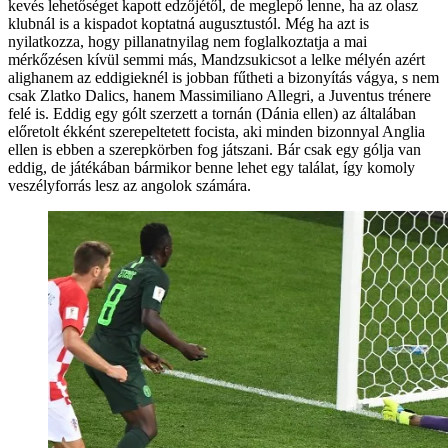
kevés lehetőséget kapott edzőjétől, de meglepő lenne, ha az olasz
klubnál is a kispadot koptatná augusztustól. Még ha azt is
nyilatkozza, hogy pillanatnyilag nem foglalkoztatja a mai
mérkőzésen kívül semmi más, Mandzsukicsot a lelke mélyén azért
alighanem az eddigieknél is jobban fűtheti a bizonyítás vágya, s nem
csak Zlatko Dalics, hanem Massimiliano Allegri, a Juventus trénere
felé is. Eddig egy gólt szerzett a tornán (Dánia ellen) az általában
előretolt ékként szerepeltetett focista, aki minden bizonnyal Anglia
ellen is ebben a szerepkörben fog játszani. Bár csak egy gólja van
eddig, de játékában bármikor benne lehet egy találat, így komoly
veszélyforrás lesz az angolok számára.