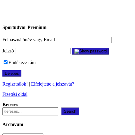
Sportudvar Prémium
Felhasználónév vagy Email
Jelszó
Emlékezz rám
Regisztrálok!
|
Elfelejtette a jelszavát?
Fizetési oldal
Keresés
Search
Archívum