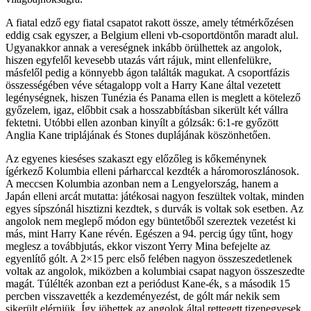
A fiatal edző egy fiatal csapatot rakott össze, amely tétmérkőzésen
eddig csak egyszer, a Belgium elleni vb-csoportdöntőn maradt alul.
Ugyanakkor annak a vereségnek inkább örülhettek az angolok,
hiszen egyfelől kevesebb utazás várt rájuk, mint ellenfelükre,
másfelől pedig a könnyebb ágon találták magukat. A csoportfázis
összességében véve sétagalopp volt a Harry Kane által vezetett
legénységnek, hiszen Tunézia és Panama ellen is meglett a kötelező
győzelem, igaz, előbbit csak a hosszabbításban sikerült két vállra
fektetni. Utóbbi ellen azonban kinyílt a gólzsák: 6:1-re győzött
Anglia Kane triplájának és Stones duplájának köszönhetően.
Az egyenes kieséses szakaszt egy előzőleg is kőkeménynek
ígérkező Kolumbia elleni párharccal kezdték a háromoroszlánosok.
A meccsen Kolumbia azonban nem a Lengyelország, hanem a
Japán elleni arcát mutatta: játékosai nagyon feszültek voltak, minden
egyes sípszónál hisztizni kezdtek, s durvák is voltak sok esetben. Az
angolok nem meglepő módon egy büntetőből szereztek vezetést ki
más, mint Harry Kane révén. Egészen a 94. percig úgy tűnt, hogy
meglesz a továbbjutás, ekkor viszont Yerry Mina befejelte az
egyenlítő gólt. A 2×15 perc első felében nagyon összeszedetlenek
voltak az angolok, miközben a kolumbiai csapat nagyon összeszedte
magát. Túlélték azonban ezt a periódust Kane-ék, s a második 15
percben visszavették a kezdeményezést, de gólt már nekik sem
sikerült elérniük. Így jöhettek az angolok által rettegett tizenegyesek.