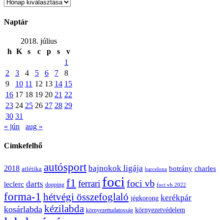
Archívum
Naptár
2018. július
h
K
s
c
p
s
v
1
2
3
4
5
6
7
8
9
10
11
12
13
14
15
16
17
18
19
20
21
22
23
24
25
26
27
28
29
30
31
« jún
aug »
Címkefelhő
autósport
bajnokok ligája
2018
botrány
charles
atlétika
barcelona
foci
f1
ferrari
foci vb
darts
leclerc
dopping
foci vb 2022
forma-1
hétvégi összefoglaló
kerékpár
jégkorong
kézilabda
kosárlabda
környezetvédelem
környezettudatosság