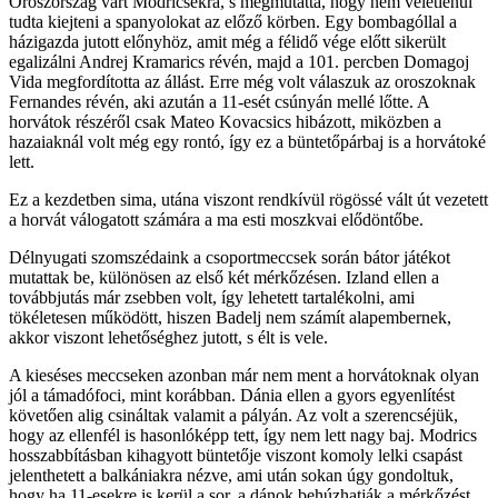
Oroszország várt Modricsékra, s megmutatta, hogy nem véletlenül
tudta kiejteni a spanyolokat az előző körben. Egy bombagóllal a
házigazda jutott előnyhöz, amit még a félidő vége előtt sikerült
egalizálni Andrej Kramarics révén, majd a 101. percben Domagoj
Vida megfordította az állást. Erre még volt válaszuk az oroszoknak
Fernandes révén, aki azután a 11-esét csúnyán mellé lőtte. A
horvátok részéről csak Mateo Kovacsics hibázott, miközben a
hazaiaknál volt még egy rontó, így ez a büntetőpárbaj is a horvátoké
lett.
Ez a kezdetben sima, utána viszont rendkívül rögössé vált út vezetett
a horvát válogatott számára a ma esti moszkvai elődöntőbe.
Délnyugati szomszédaink a csoportmeccsek során bátor játékot
mutattak be, különösen az első két mérkőzésen. Izland ellen a
továbbjutás már zsebben volt, így lehetett tartalékolni, ami
tökéletesen működött, hiszen Badelj nem számít alapembernek,
akkor viszont lehetőséghez jutott, s élt is vele.
A kieséses meccseken azonban már nem ment a horvátoknak olyan
jól a támadófoci, mint korábban. Dánia ellen a gyors egyenlítést
követően alig csináltak valamit a pályán. Az volt a szerencséjük,
hogy az ellenfél is hasonlóképp tett, így nem lett nagy baj. Modrics
hosszabbításban kihagyott büntetője viszont komoly lelki csapást
jelenthetett a balkániakra nézve, ami után sokan úgy gondoltuk,
hogy ha 11-esekre is kerül a sor, a dánok behúzhatják a mérkőzést.