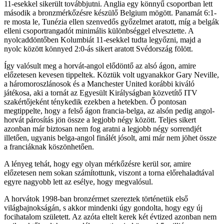
11-esekkel sikerült továbbjutni. Anglia egy könnyű csoportban lett
második a bronzmérkőzésre készülő Belgium mögött. Panamát 6:1-
re mosta le, Tunézia ellen szenvedős győzelmet aratott, míg a belgák
elleni csoportrangadót minimális különbséggel elvesztette. A
nyolcaddöntőben Kolumbiát 11-esekkel tudta legyőzni, majd a
nyolc között könnyed 2:0-ás sikert aratott Svédország fölött.
Így valósult meg a horvát-angol elődöntő az alsó ágon, amire
előzetesen kevesen tippeltek. Köztük volt ugyanakkor Gary Neville,
a háromoroszlánosok és a Manchester United korábbi kiváló
játékosa, aki a tornát az Egyesült Királyságban közvetítő ITV
szakértőjeként ténykedik ezekben a hetekben. Ő pontosan
megtippelte, hogy a felső ágon francia-belga, az alsón pedig angol-
horvát párosítás jön össze a legjobb négy között. Teljes sikert
azonban már biztosan nem fog aratni a legjobb négy sorrendjét
illetően, ugyanis belga-angol finálét jósolt, ami már nem jöhet össze
a franciáknak köszönhetően.
A lényeg tehát, hogy egy olyan mérkőzésre kerül sor, amire
előzetesen nem sokan számítottunk, viszont a torna előrehaladtával
egyre nagyobb lett az esélye, hogy megvalósul.
A horvátok 1998-ban bronzérmet szereztek történetük első
világbajnokságán, s akkor mindenki úgy gondolta, hogy egy új
focihatalom született. Az azóta eltelt kerek két évtized azonban nem