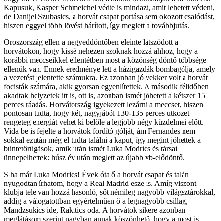
Kapusuk, Kasper Schmeichel védte is mindazt, amit lehetett védeni,
de Danijel Szubasics, a horvát csapat portása sem okozott csalódást,
hiszen eggyel több lövést hárított, így meglett a továbbjutás.
Oroszország ellen a negyeddöntőben eleinte látszódott a
horvátokon, hogy kissé nehezen szoknak hozzá ahhoz, hogy a
korábbi meccseikkel ellentétben most a közönség döntő többsége
ellenük van. Ennek eredménye lett a házigazdák bombagólja, amely
a vezetést jelentette számukra. Ez azonban jó vekker volt a horvát
focisták számára, akik gyorsan egyenlítettek. A második félidőben
akadtak helyzetek itt is, ott is, azonban ismét jöhetett a kétszer 15
perces ráadás. Horvátország igyekezett lezárni a meccset, hiszen
pontosan tudta, hogy két, nagyjából 130-135 perces ütközet
rengeteg energiát vehet ki belőle a legjobb négy küzdelmei előtt.
Vida be is fejelte a horvátok fordító gólját, ám Fernandes nem
sokkal ezután még el tudta találni a kaput, így megint jöhettek a
büntetőrúgások, amik után ismét Luka Modrics és társai
ünnepelhettek: húsz év után meglett az újabb vb-elődöntő.
S ha már Luka Modrics! Évek óta ő a horvát csapat és talán
nyugodtan írhatom, hogy a Real Madrid esze is. Amíg viszont
klubja tele van hozzá hasonló, sőt némileg nagyobb világsztárokkal,
addig a válogatottban egyértelműen ő a legnagyobb csillag,
Mandzsukics ide, Rakitics oda. A horvátok sikere azonban
meglátásom szerint nagyban annak köszönhető, hogy a most is