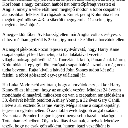
Korábban a nagy tornákon hatból hat büntetőpárbajt vesztett el
Anglia, amely a vébé előtt nem meglepő módon a többi csapatnál
alaposabban felkészült a rúgásokra. Ennek pedig Kolumbia ellen
meglett gyümölcse: 4:3-ra sikerült megnyerni a 11-eseket, így
meglett a továbbjutás.
A negyeddöntőben Svédország ellen már Anglia volt az esélyes, s
ehhez méltóan győzött is 2:0-ra, így most készülhet a horvátok ellen.
Az angol játékosok közül teljesen nyilvánvaló, hogy Harry Kane
csapatkapitányt kell kiemelni, aki hat találatával vezeti a
világbajnokság góllövőlistáját. Tunéziának kettő, Panamának három,
Kolumbiának egy gólt lőtt, európai csapat hálóját azonban még nem
tudta bevenni. Rajta kívül a hátvéd John Stones tudott két gólt
fejelni, a többi gólszerző egy-egy találatnál jár.
Ha Luka Modricsról azt írtam, hogy a horvátok esze, akkor Harry
Kane-ről azt írhatom, hogy az angolok vezére. Mindezt 24 évesen
mondhatja el magáról, miközben ott van a csapatban rangidősként a
33. életévét hétfőn betöltött Ashley Young, a 32 éves Gary Cahill,
illetve a 31 esztendős Jamie Vardy. Mégis Kane a csapatkapitány,
teljesen megérdemelten. Ő az utóbbi évek legjobb angol csatára.
Évek óta a Premier League legeredményesebb hazai labdarúgója a
Tottenham színeiben. Olyan kvalitásai vannak, amelyek lehetővé
teszik, hogy ne csak gólzsákként, hanem igazi vezetőként is