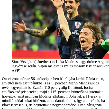
Sime Vrsaljko (háttérben) és Luka Modrics nagy öröme Argent
legyőzése során. Vajon ma este is széles mosoly lesz az arcukon
AFP)
Ott viszont már az 56. másodpercben hátrányba került Dánia ellen,
ám ettől nem esett pánikba, s az 5. percben Mario Mandzsukics
révén egyenlített is. Ezután 110 percig alig láthattunk focira
emlékeztető jeleneteket, majd a 115. percben büntetőhöz jutottak a
horvátok, amit azonban Modrics elhibázott. Jöhettek a 11-esek, s
mindkét oldal sokat hibázott, ám a dánok többet, így a horvátok, ha
kínkeservesen is, de bejutottak a negyeddöntőbe. Ott a házigazda