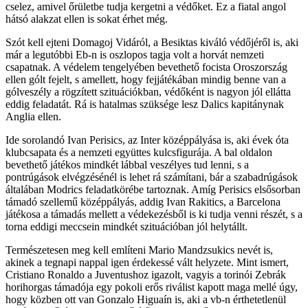
cselez, amivel őrületbe tudja kergetni a védőket. Ez a fiatal angol
hátsó alakzat ellen is sokat érhet még.
Szót kell ejteni Domagoj Vidáról, a Besiktas kiváló védőjéről is, aki
már a legutóbbi Eb-n is oszlopos tagja volt a horvát nemzeti
csapatnak. A védelem tengelyében bevethető focista Oroszország
ellen gólt fejelt, s amellett, hogy fejjátékában mindig benne van a
gólveszély a rögzített szituációkban, védőként is nagyon jól ellátta
eddig feladatát. Rá is hatalmas szüksége lesz Dalics kapitánynak
Anglia ellen.
Ide sorolandó Ivan Perisics, az Inter középpályása is, aki évek óta
klubcsapata és a nemzeti együttes kulcsfigurája. A bal oldalon
bevethető játékos mindkét lábbal veszélyes tud lenni, s a
pontrúgások elvégzésénél is lehet rá számítani, bár a szabadrúgások
általában Modrics feladatkörébe tartoznak. Amíg Perisics elsősorban
támadó szellemű középpályás, addig Ivan Rakitics, a Barcelona
játékosa a támadás mellett a védekezésből is ki tudja venni részét, s a
torna eddigi meccsein mindkét szituációban jól helytállt.
Természetesen meg kell említeni Mario Mandzsukics nevét is,
akinek a tegnapi nappal igen érdekessé vált helyzete. Mint ismert,
Cristiano Ronaldo a Juventushoz igazolt, vagyis a torinói Zebrák
horihorgas támadója egy pokoli erős riválist kapott maga mellé úgy,
hogy közben ott van Gonzalo Higuaín is, aki a vb-n érthetetlenül