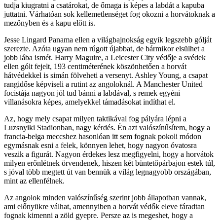
tudja kiugratni a csatárokat, de őmaga is képes a labdát a kapuba
juttatni. Várhatóan sok kellemetlenséget fog okozni a horvátoknak a
mezőnyben és a kapu előtt is.
Jesse Lingard Panama ellen a világbajnokság egyik legszebb gólját
szerezte. Azóta ugyan nem rúgott újabbat, de bármikor elsülhet a
jobb lába ismét. Harry Maguire, a Leicester City védője a svédek
ellen gólt fejelt, 193 centiméterének köszönhetően a horvát
hátvédekkel is simán fölveheti a versenyt. Ashley Young, a csapat
rangidőse képviseli a rutint az angoloknál. A Manchester United
focistája nagyon jól tud bánni a labdával, s remek egyéni
villanásokra képes, amelyekkel támadásokat indíthat el.
Az, hogy mely csapat milyen taktikával fog pályára lépni a
Luzsnyiki Stadionban, nagy kérdés. Én azt valószínűsítem, hogy a
francia-belga meccshez hasonlóan itt sem fognak pokoli módon
egymásnak esni a felek, könnyen lehet, hogy nagyon óvatosra
veszik a figurát. Nagyon érdekes lesz megfigyelni, hogy a horvátok
milyen erőnlétnek örvendenek, hiszen két büntetőpárbajon estek túl,
s jóval több megtett út van bennük a világ legnagyobb országában,
mint az ellenfélnek.
Az angolok minden valószínűség szerint jobb állapotban vannak,
ami előnyükre válhat, amennyiben a horvát védők eleve fáradtan
fognak kimenni a zöld gyepre. Persze az is megeshet, hogy a