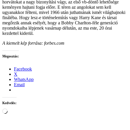
horvátokat a nagy bizonyítási vágy, az első vb-döntő lehetősége
keményen hajtani fogja előre. E téren az angolokat sem kell
ugyanakkor félteni, mivel 1966 után juthatnának ismét világbajnoki
fináléba. Hogy lesz-e történelemírás vagy Harry Kane és társai
megőrzik annak esélyét, hogy a Bobby Charlton-féle generáció
nyomdokaiba lépjenek vasárnap délután, az ma este, 20 órai
kezdettel kiderül.
A kiemelt kép forrása: forbes.com
Megosztás:
Facebook
X
WhatsApp
Email
Kedvelés:
Loading…