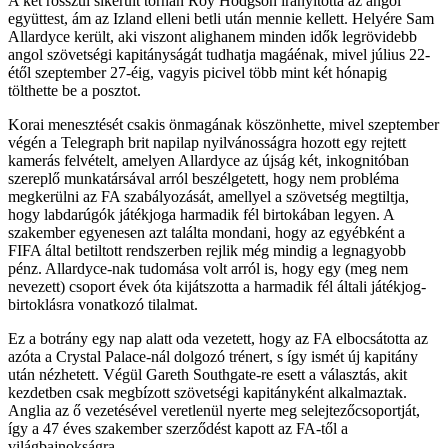
A két rosszul sikerült tornán Roy Hodgson irányította az angol
együttest, ám az Izland elleni betli után mennie kellett. Helyére Sam
Allardyce került, aki viszont alighanem minden idők legrövidebb
angol szövetségi kapitányságát tudhatja magáénak, mivel július 22-
étől szeptember 27-éig, vagyis picivel több mint két hónapig
tölthette be a posztot.
Korai menesztését csakis önmagának köszönhette, mivel szeptember
végén a Telegraph brit napilap nyilvánosságra hozott egy rejtett
kamerás felvételt, amelyen Allardyce az újság két, inkognitóban
szereplő munkatársával arról beszélgetett, hogy nem probléma
megkerülni az FA szabályozását, amellyel a szövetség megtiltja,
hogy labdarúgók játékjoga harmadik fél birtokában legyen. A
szakember egyenesen azt találta mondani, hogy az egyébként a
FIFA által betiltott rendszerben rejlik még mindig a legnagyobb
pénz. Allardyce-nak tudomása volt arról is, hogy egy (meg nem
nevezett) csoport évek óta kijátszotta a harmadik fél általi játékjog-
birtoklásra vonatkozó tilalmat.
Ez a botrány egy nap alatt oda vezetett, hogy az FA elbocsátotta az
azóta a Crystal Palace-nál dolgozó trénert, s így ismét új kapitány
után nézhetett. Végül Gareth Southgate-re esett a választás, akit
kezdetben csak megbízott szövetségi kapitányként alkalmaztak.
Anglia az ő vezetésével veretlenül nyerte meg selejtezőcsoportját,
így a 47 éves szakember szerződést kapott az FA-től a
világbajnokságra.