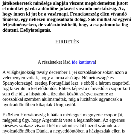
játékoskeretek minősége alapján viszont megérdemelten jutott
el mindkét gárda a döntőbe jutásért vívandó mérkőzésig. Az,
hogy innen ki jut be a vasárnapi, Franciaország ellen vívandó
fináléba, egy nehezen megjósolható dolog. Sok múlhat az egyéni
teljesítményeken, de valószínűsíthető, hogy a csapatmunka fog
dönteni. Esélylatolgatás.
HIRDETÉS
A részleteket lásd
ide kattintva
!
A világbajnokság tavaly december 1-jei sorsolásakor sokan azon a
véleményen voltak, hogy a torna alsó ága Németországé és
Spanyolországé, esetleg Portugáliáé lesz, s ebből a három csapatból
fog kikerülni a két elődöntős. Ehhez képest a címvédő a csoportkört
sem élte túl, a hispánok a tizenhat között szégyenszemre az
oroszokkal szemben alulmaradtak, míg a luzitánok ugyancsak a
nyolcaddöntőben kikaptak Uruguaytól.
Eközben Horvátország hibátlan mérleggel megnyerte csoportját,
mégpedig úgy, hogy Argentínát verte a legsimábban. Az egyenes
kieséses szakasz viszont két maratoni csatát hozott számukra: a
nyolcaddöntőben Dánia, a negyeddöntőben a házigazdák ellen is