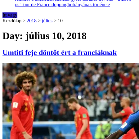
os Tour de France doppingbotrányának története
Itt vagy
Kezdőlap
>
2018
>
július
>
10
Day: július 10, 2018
Umtiti feje döntőt ért a franciáknak