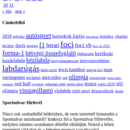
30
31
« jún
aug »
Címkefelhő
autósport
bajnokok ligája
2018
botrány
charles
atlétika
barcelona
foci
f1
ferrari
foci vb
darts
leclerc
dopping
foci vb 2022
forma-1
hétvégi összefoglaló
kerékpár
jégkorong
kézilabda
kosárlabda
környezetvédelem
környezettudatosság
labdarúgás
max
lewis hamilton
lando norris
magyar foci
olimpia
verstappen
mercedes
mclaren
oroszország
nob
paris saint-
red bull
tenisz
téli
sergio pérez
tokió 2020
röplabda
sebastian vettel
germain
visszapillantó
olimpia
vízilabda
átigazolások
zöld sport
úszás
Sportudvar Hírlevél
Nincs sok szabadidőd hétközben, de nem szeretnél lemaradni a
Sportudvar tartalmairól? Iratkozz föl a Sportudvar Hírlevélre,
melyben minden szombaton délelőtt elküldjük Neked a héten
megjelent cikkeket és a hétvége magyar vonatkozású