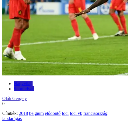
Nagyvilág
Sportudvar
Oláh Gergely
0
Címkék:
2018
belgium
elődöntő
foci
foci vb
franciaország
labdarúgás