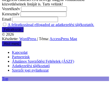
közvetítéseinek listáját is. Tarts velünk!
Vezetéknév
Keresztnév
Email
A feliratkozással elfogadod az adatkezelési tájékoztatót.
© 2026
Készítette:
WordPress
| Téma:
AccessPress Mag
Alsó menü
Kapcsolat
Partnereink
Általános Szerződési Feltételek (ÁSZF)
Adatkezelési tájékoztató
Szerzői jogi nyilatkozat
Top