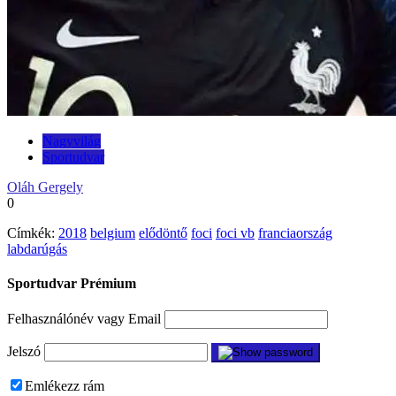
Nagyvilág
Sportudvar
Oláh Gergely
0
Címkék:
2018
belgium
elődöntő
foci
foci vb
franciaország
labdarúgás
Sportudvar Prémium
Felhasználónév vagy Email
Jelszó
Emlékezz rám