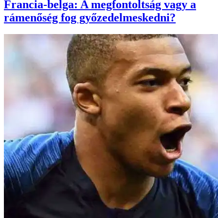
Francia-belga: A megfontoltság vagy a
rámenőség fog győzedelmeskedni?