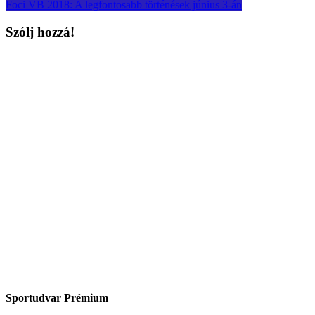
Foci VB 2018: A legfontosabb történések június 3-án
Szólj hozzá!
Sportudvar Prémium