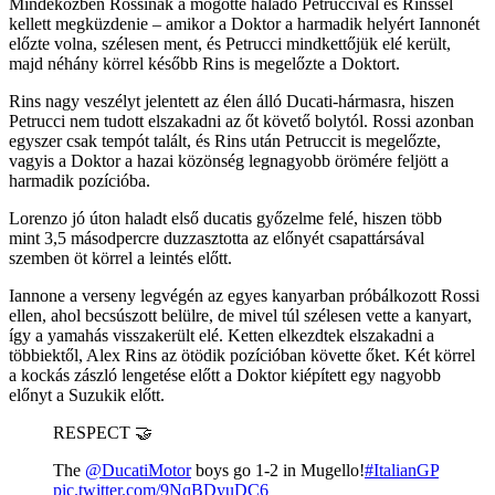
Mindeközben Rossinak a mögötte haladó Petruccival és Rinssel
kellett megküzdenie – amikor a Doktor a harmadik helyért Iannonét
előzte volna, szélesen ment, és Petrucci mindkettőjük elé került,
majd néhány körrel később Rins is megelőzte a Doktort.
Rins nagy veszélyt jelentett az élen álló Ducati-hármasra, hiszen
Petrucci nem tudott elszakadni az őt követő bolytól. Rossi azonban
egyszer csak tempót talált, és Rins után Petruccit is megelőzte,
vagyis a Doktor a hazai közönség legnagyobb örömére feljött a
harmadik pozícióba.
Lorenzo jó úton haladt első ducatis győzelme felé, hiszen több
mint 3,5 másodpercre duzzasztotta az előnyét csapattársával
szemben öt körrel a leintés előtt.
Iannone a verseny legvégén az egyes kanyarban próbálkozott Rossi
ellen, ahol becsúszott belülre, de mivel túl szélesen vette a kanyart,
így a yamahás visszakerült elé. Ketten elkezdtek elszakadni a
többiektől, Alex Rins az ötödik pozícióban követte őket. Két körrel
a kockás zászló lengetése előtt a Doktor kiépített egy nagyobb
előnyt a Suzukik előtt.
RESPECT 🤝
The
@DucatiMotor
boys go 1-2 in Mugello!
#ItalianGP
pic.twitter.com/9NqBDyuDC6