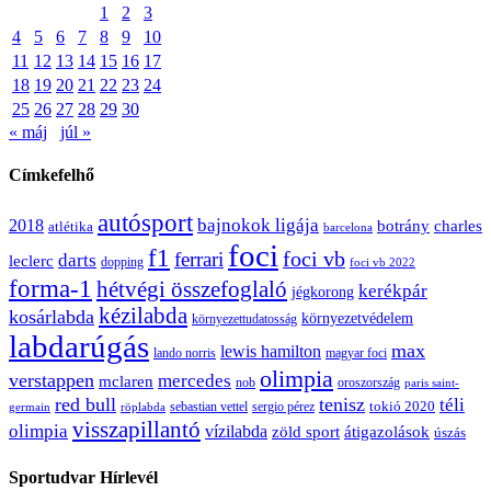
1
2
3
4
5
6
7
8
9
10
11
12
13
14
15
16
17
18
19
20
21
22
23
24
25
26
27
28
29
30
« máj
júl »
Címkefelhő
autósport
bajnokok ligája
2018
botrány
charles
atlétika
barcelona
foci
f1
ferrari
foci vb
darts
leclerc
dopping
foci vb 2022
forma-1
hétvégi összefoglaló
kerékpár
jégkorong
kézilabda
kosárlabda
környezetvédelem
környezettudatosság
labdarúgás
max
lewis hamilton
lando norris
magyar foci
olimpia
verstappen
mercedes
mclaren
oroszország
nob
paris saint-
red bull
tenisz
téli
sergio pérez
tokió 2020
röplabda
sebastian vettel
germain
visszapillantó
olimpia
vízilabda
átigazolások
zöld sport
úszás
Sportudvar Hírlevél