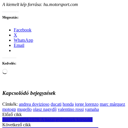
A kiemelt kép forrása: hu.motorsport.com
Megosztás:
Facebook
X
WhatsApp
Email
Kedvelés:
Loading…
Kapcsolódó bejegyzések
Címkék:
andrea dovizioso
ducati
honda
jorge lorenzo
marc márquez
motogp
mugello
olasz nagydíj
valentino rossi
yamaha
Post
Előző cikk
Foci VB 1974-1978: A hazai győzelmek korszaka
navigation
Következő cikk