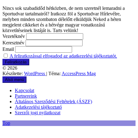
Nincs sok szabadidőd hétközben, de nem szeretnél lemaradni a
Sportudvar tartalmairól? Iratkozz föl a Sportudvar Hírlevélre,
melyben minden szombaton délelőtt elküldjük Neked a héten
megjelent cikkeket és a hétvége magyar vonatkozású
közvetítéseinek listáját is. Tarts velünk!
Vezetéknév
Keresztnév
Email
A feliratkozással elfogadod az adatkezelési tájékoztatót.
© 2026
Készítette:
WordPress
| Téma:
AccessPress Mag
Alsó menü
Kapcsolat
Partnereink
Általános Szerződési Feltételek (ÁSZF)
Adatkezelési tájékoztató
Szerzői jogi nyilatkozat
Top