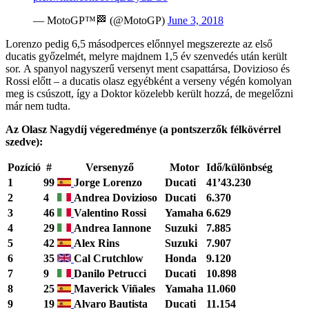
— MotoGP™🏁 (@MotoGP)
June 3, 2018
Lorenzo pedig 6,5 másodperces előnnyel megszerezte az első
ducatis győzelmét, melyre majdnem 1,5 év szenvedés után került
sor. A spanyol nagyszerű versenyt ment csapattársa, Dovizioso és
Rossi előtt – a ducatis olasz egyébként a verseny végén komolyan
meg is csúszott, így a Doktor közelebb került hozzá, de megelőzni
már nem tudta.
Az Olasz Nagydíj végeredménye (a pontszerzők félkövérrel
szedve):
Pozíció
#
Versenyző
Motor
Idő/különbség
1
99
Jorge Lorenzo
Ducati
41’43.230
2
4
Andrea Dovizioso
Ducati
6.370
3
46
Valentino Rossi
Yamaha
6.629
4
29
Andrea Iannone
Suzuki
7.885
5
42
Alex Rins
Suzuki
7.907
6
35
Cal Crutchlow
Honda
9.120
7
9
Danilo Petrucci
Ducati
10.898
8
25
Maverick Viñales
Yamaha
11.060
9
19
Alvaro Bautista
Ducati
11.154