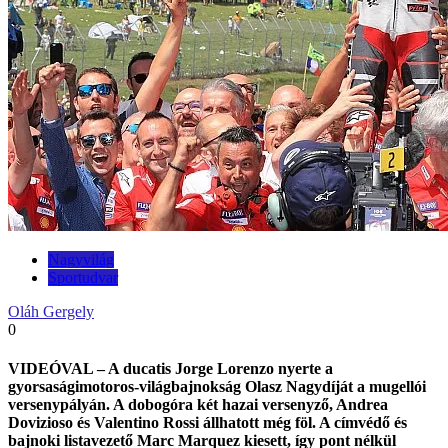
Nagyvilág
Sportudvar
Oláh Gergely
0
VIDEÓVAL – A ducatis Jorge Lorenzo nyerte a
gyorsaságimotoros-világbajnokság Olasz Nagydíját a mugellói
versenypályán. A dobogóra két hazai versenyző, Andrea
Dovizioso és Valentino Rossi állhatott még föl. A címvédő és
bajnoki listavezető Marc Marquez kiesett, így pont nélkül