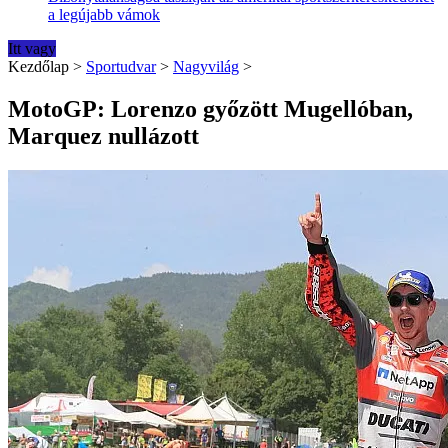
a legújabb vámok
Itt vagy
Kezdőlap
>
Sportudvar
>
Nagyvilág
>
MotoGP: Lorenzo győzött Mugellóban,
Marquez nullázott