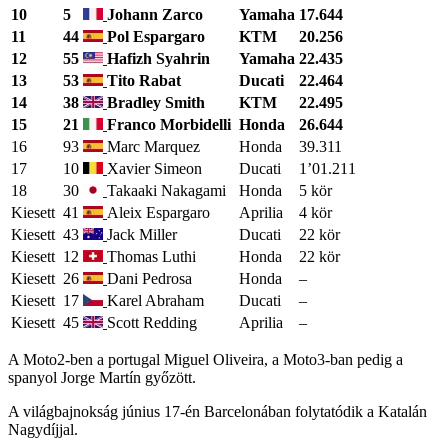
10
5
Johann Zarco
Yamaha
17.644
11
44
Pol Espargaro
KTM
20.256
12
55
Hafizh Syahrin
Yamaha
22.435
13
53
Tito Rabat
Ducati
22.464
14
38
Bradley Smith
KTM
22.495
15
21
Franco Morbidelli
Honda
26.644
16
93
Marc Marquez
Honda
39.311
17
10
Xavier Simeon
Ducati
1’01.211
18
30
Takaaki Nakagami
Honda
5 kör
Kiesett
41
Aleix Espargaro
Aprilia
4 kör
Kiesett
43
Jack Miller
Ducati
22 kör
Kiesett
12
Thomas Luthi
Honda
22 kör
Kiesett
26
Dani Pedrosa
Honda
–
Kiesett
17
Karel Abraham
Ducati
–
Kiesett
45
Scott Redding
Aprilia
–
A Moto2-ben a portugal Miguel Oliveira, a Moto3-ban pedig a
spanyol Jorge Martín győzött.
A világbajnokság június 17-én Barcelonában folytatódik a Katalán
Nagydíjjal.