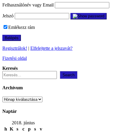
Felhasználónév vagy Email
Jelszó
Emlékezz rám
Regisztrálok!
|
Elfelejtette a jelszavát?
Fizetési oldal
Keresés
Search
Archívum
Archívum
Naptár
2018. június
h
K
s
c
p
s
v