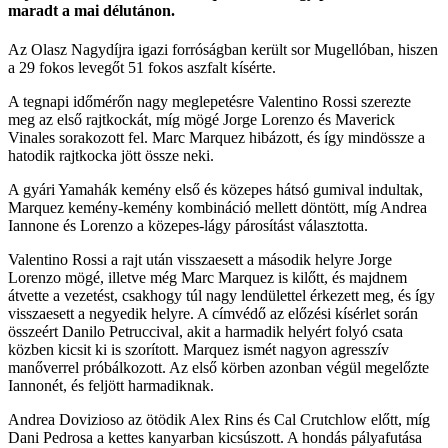
maradt a mai délutánon.
Az Olasz Nagydíjra igazi forróságban került sor Mugellóban, hiszen
a 29 fokos levegőt 51 fokos aszfalt kísérte.
A tegnapi időmérőn nagy meglepetésre Valentino Rossi szerezte
meg az első rajtkockát, míg mögé Jorge Lorenzo és Maverick
Vinales sorakozott fel. Marc Marquez hibázott, és így mindössze a
hatodik rajtkocka jött össze neki.
A gyári Yamahák kemény első és közepes hátsó gumival indultak,
Marquez kemény-kemény kombináció mellett döntött, míg Andrea
Iannone és Lorenzo a közepes-lágy párosítást választotta.
Valentino Rossi a rajt után visszaesett a második helyre Jorge
Lorenzo mögé, illetve még Marc Marquez is kilőtt, és majdnem
átvette a vezetést, csakhogy túl nagy lendülettel érkezett meg, és így
visszaesett a negyedik helyre. A címvédő az előzési kísérlet során
összeért Danilo Petruccival, akit a harmadik helyért folyó csata
közben kicsit ki is szorított. Marquez ismét nagyon agresszív
manőverrel próbálkozott. Az első körben azonban végül megelőzte
Iannonét, és feljött harmadiknak.
Andrea Dovizioso az ötödik Alex Rins és Cal Crutchlow előtt, míg
Dani Pedrosa a kettes kanyarban kicsúszott. A hondás pályafutása