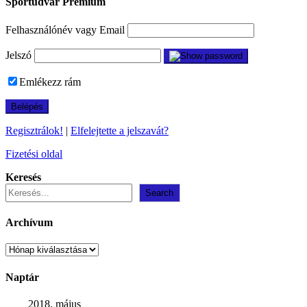
Sportudvar Prémium
Felhasználónév vagy Email
Jelszó
Emlékezz rám
Regisztrálok!
|
Elfelejtette a jelszavát?
Fizetési oldal
Keresés
Search
Archívum
Archívum
Naptár
2018. május