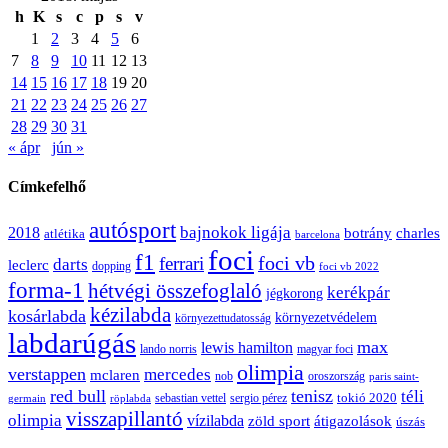
h
K
s
c
p
s
v
1
2
3
4
5
6
7
8
9
10
11
12
13
14
15
16
17
18
19
20
21
22
23
24
25
26
27
28
29
30
31
« ápr
jún »
Címkefelhő
autósport
bajnokok ligája
2018
botrány
charles
atlétika
barcelona
foci
f1
ferrari
foci vb
darts
leclerc
dopping
foci vb 2022
forma-1
hétvégi összefoglaló
kerékpár
jégkorong
kézilabda
kosárlabda
környezetvédelem
környezettudatosság
labdarúgás
max
lewis hamilton
lando norris
magyar foci
olimpia
verstappen
mercedes
mclaren
oroszország
nob
paris saint-
red bull
tenisz
téli
sergio pérez
tokió 2020
röplabda
sebastian vettel
germain
visszapillantó
olimpia
vízilabda
átigazolások
zöld sport
úszás