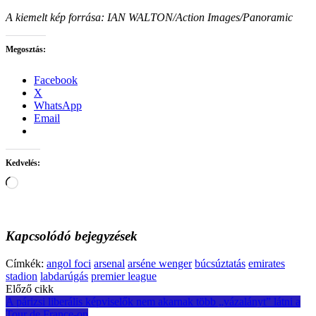
A kiemelt kép forrása: IAN WALTON/Action Images/Panoramic
Megosztás:
Facebook
X
WhatsApp
Email
Kedvelés:
Loading…
Kapcsolódó bejegyzések
Címkék:
angol foci
arsenal
arséne wenger
búcsúztatás
emirates
stadion
labdarúgás
premier league
Post
Előző cikk
A párizsi liberális képviselők nem akarnak több „vázalányt” látni a
navigation
Tour de France-on