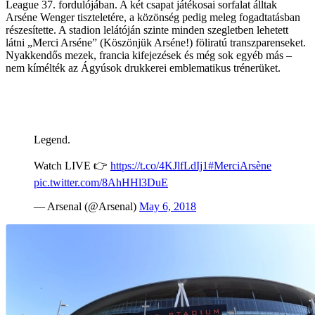
League 37. fordulójában. A két csapat játékosai sorfalat álltak
Arséne Wenger tiszteletére, a közönség pedig meleg fogadtatásban
részesítette. A stadion lelátóján szinte minden szegletben lehetett
látni „Merci Arséne” (Köszönjük Arséne!) föliratú transzparenseket.
Nyakkendős mezek, francia kifejezések és még sok egyéb más –
nem kímélték az Ágyúsok drukkerei emblematikus trénerüket.
Legend.
Watch LIVE 👉
https://t.co/4KJlfLdIj1
#MerciArsène
pic.twitter.com/8AhHHl3DuE
— Arsenal (@Arsenal)
May 6, 2018