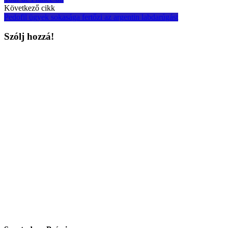
Következő cikk
Pedofil ügyek sokasága fertőzi az argentin labdarúgást
Szólj hozzá!