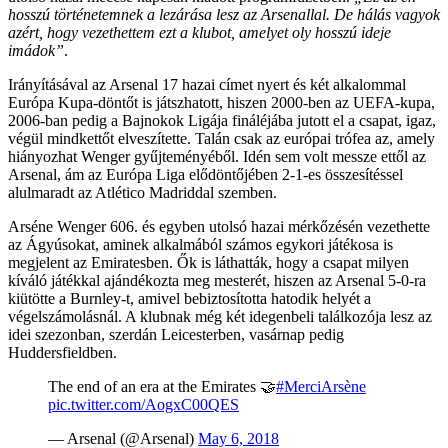
hosszú történetemnek a lezárása lesz az Arsenallal. De hálás vagyok
azért, hogy vezethettem ezt a klubot, amelyet oly hosszú ideje
imádok”
.
Irányításával az Arsenal 17 hazai címet nyert és két alkalommal
Európa Kupa-döntőt is játszhatott, hiszen 2000-ben az UEFA-kupa,
2006-ban pedig a Bajnokok Ligája fináléjába jutott el a csapat, igaz,
végül mindkettőt elveszítette. Talán csak az európai trófea az, amely
hiányozhat Wenger gyűjteményéből. Idén sem volt messze ettől az
Arsenal, ám az Európa Liga elődöntőjében 2-1-es összesítéssel
alulmaradt az Atlético Madriddal szemben.
Arséne Wenger 606. és egyben utolsó hazai mérkőzésén vezethette
az Ágyúsokat, aminek alkalmából számos egykori játékosa is
megjelent az Emiratesben. Ők is láthatták, hogy a csapat milyen
kíváló játékkal ajándékozta meg mesterét, hiszen az Arsenal 5-0-ra
kiütötte a Burnley-t, amivel bebiztosította hatodik helyét a
végelszámolásnál. A klubnak még két idegenbeli találkozója lesz az
idei szezonban, szerdán Leicesterben, vasárnap pedig
Huddersfieldben.
The end of an era at the Emirates 🤝
#MerciArsène
pic.twitter.com/AogxC00QES
— Arsenal (@Arsenal)
May 6, 2018