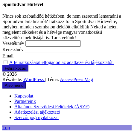
Sportudvar Hírlevél
Nincs sok szabadidőd hétközben, de nem szeretnél lemaradni a
Sportudvar tartalmairól? Iratkozz föl a Sportudvar Hírlevélre,
melyben minden szombaton délelőtt elküldjük Neked a héten
megjelent cikkeket és a hétvége magyar vonatkozású
közvetítéseinek listáját is. Tarts velünk!
Vezetéknév
Keresztnév
Email
A feliratkozással elfogadod az adatkezelési tájékoztatót.
© 2026
Készítette:
WordPress
| Téma:
AccessPress Mag
Alsó menü
Kapcsolat
Partnereink
Általános Szerződési Feltételek (ÁSZF)
Adatkezelési tájékoztató
Szerzői jogi nyilatkozat
Top