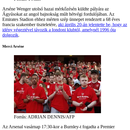
Arséne Wenger utolsó hazai mérkőzésén küldte pályára az
Ágyúsokat az angol bajnokság múlt hétvégi fordulójában. Az
Emirates Stadion ehhez mérten szép ünnepet rendezett a 68 éves
francia szakember tiszteletére,
aki április 20-án jelentette be, hogy az
idény végeztével távozik a londoni klubtól, amelynél 1996 óta
dolgozik
.
Merci Arséne
Forrás: ADRIAN DENNIS/AFP
Az Arsenal vasárnap 17:30-kor a Burnley-t fogadta a Premier