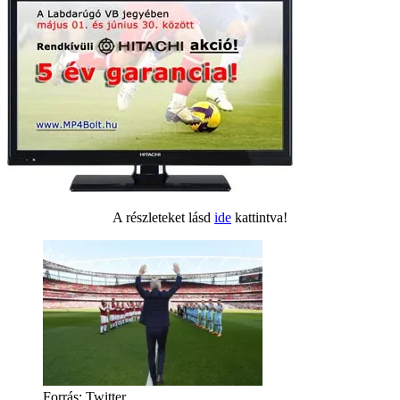
A részleteket lásd
ide
kattintva!
Forrás: Twitter