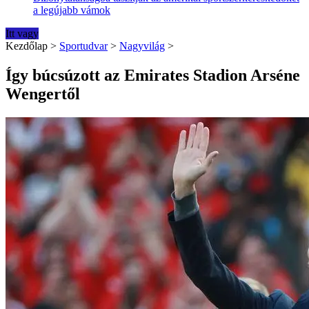
a legújabb vámok
Itt vagy
Kezdőlap
>
Sportudvar
>
Nagyvilág
>
Így búcsúzott az Emirates Stadion Arséne
Wengertől