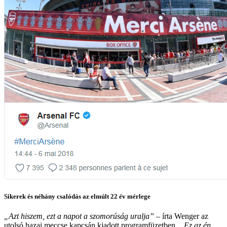
Sikerek és néhány csalódás az elmúlt 22 év mérlege
„Azt hiszem, ezt a napot a szomorúság uralja”
– írta Wenger az
utolsó hazai meccse kapcsán kiadott programfüzetben.
„Ez az én