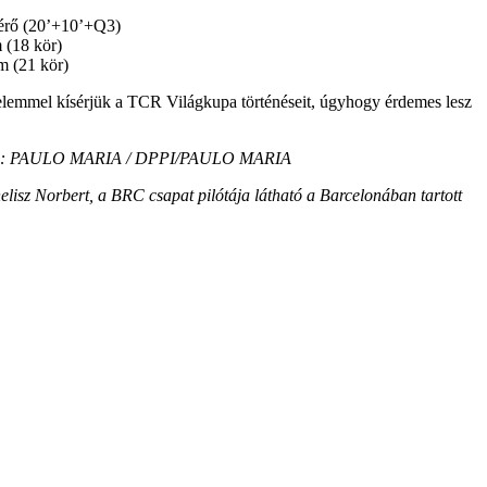
érő (20’+10’+Q3)
 (18 kör)
m (21 kör)
lemmel kísérjük a TCR Világkupa történéseit, úgyhogy érdemes lesz
rása: PAULO MARIA / DPPI/PAULO MARIA
elisz Norbert, a BRC csapat pilótája látható a Barcelonában tartott