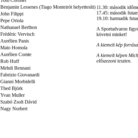
Tom Coronel
Benjamin Lessenes (Tiago Monteirót helyettesíti)
11.30: második időm
17.45: második futam
John Filippi
19.10: harmadik futa
Pepe Oriola
Nathanael Berthon
A Sportudvaron figye
Frédéric Vervisch
követni minket!
Aurélien Panis
A kiemelt kép for
Mato Homola
Aurélien Comte
A kiemelt képen Mich
előszezoni teszten.
Rob Huff
Mehdi Bennani
Fabrizio Giovanardi
Gianni Morbidelli
Thed Björk
Yvan Muller
Szabó Zsolt Dávid
Nagy Norbert