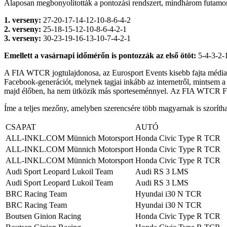
Alaposan megbonyolították a pontozási rendszert, mindhárom futamon
1. verseny:
27-20-17-14-12-10-8-6-4-2
2. verseny:
25-18-15-12-10-8-6-4-2-1
3. verseny:
30-23-19-16-13-10-7-4-2-1
Emellett a vasárnapi időmérőn is pontozzák az első ötöt:
5-4-3-2-
A FIA WTCR jogtulajdonosa, az Eurosport Events kisebb fajta médiafor
Facebook-generációt, melynek tagjai inkább az internetről, mintsem 
majd élőben, ha nem ütközik más sporteseménnyel.
Az FIA WTCR Face
Íme a teljes mezőny, amelyben szerencsére több magyarnak is szoríth
CSAPAT
AUTÓ
ALL-INKL.COM Münnich Motorsport
Honda Civic Type R TCR
ALL-INKL.COM Münnich Motorsport
Honda Civic Type R TCR
ALL-INKL.COM Münnich Motorsport
Honda Civic Type R TCR
Audi Sport Leopard Lukoil Team
Audi RS 3 LMS
Audi Sport Leopard Lukoil Team
Audi RS 3 LMS
BRC Racing Team
Hyundai i30 N TCR
BRC Racing Team
Hyundai i30 N TCR
Boutsen Ginion Racing
Honda Civic Type R TCR