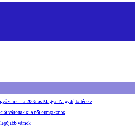
ő győzelme – a 2006-os Magyar Nagydíj története
iót váltottak ki a női olimpikonok
a legújabb vámok