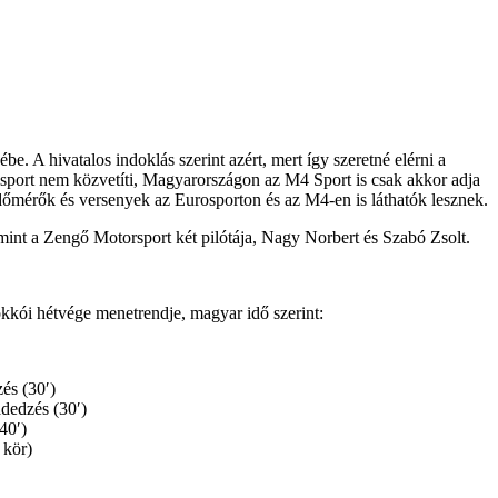
 A hivatalos indoklás szerint azért, mert így szeretné elérni a
osport nem közvetíti, Magyarországon az M4 Sport is csak akkor adja
mérők és versenyek az Eurosporton és az M4-en is láthatók lesznek.
mint a Zengő Motorsport két pilótája, Nagy Norbert és Szabó Zsolt.
kkói hétvége menetrendje, magyar idő szerint:
és (30′)
dedzés (30′)
40′)
 kör)