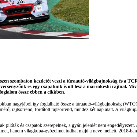
 hiszen szombaton kezdetét veszi a túraautó-világbajnokság és a 
rsenyzőnk és egy csapatunk is ott lesz a marrakeshi rajtnál. Mivel
 foglalom össze ebben a cikkben.
okban nagyjából így foglalható össze a túraautó-világbajnokság (WTCC)
rő, rajtsorrend, fordított rajtsorrend, mindez két nap alatt. A világkup
 pilóták és csapatok szerepelnek, a gyári jelenlét nem engedélyezett.
 címet, hanem világkupa-győzelmet tudhat majd a neve mellett. 2018-ban