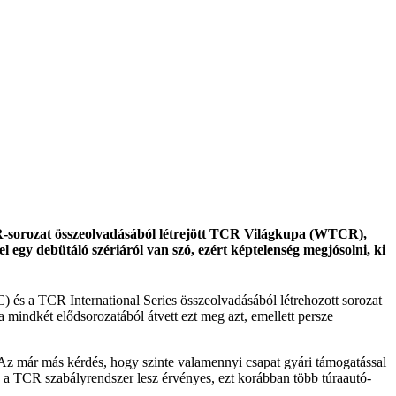
TCR-sorozat összeolvadásából létrejött TCR Világkupa (WTCR),
 egy debütáló szériáról van szó, ezért képtelenség megjósolni, ki
 és a TCR International Series összeolvadásából létrehozott sorozat
a mindkét elődsorozatából átvett ezt meg azt, emellett persze
 Az már más kérdés, hogy szinte valamennyi csapat gyári támogatással
 a TCR szabályrendszer lesz érvényes, ezt korábban több túraautó-