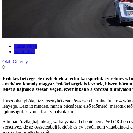
Hazai Pálya
Sportudvar
Oláh Gergely
0
Érdekes hétvége elé nézhetnek a technikai sportok szerelmesei,
amelyben komoly magyar érdekeltségek is lesznek, hiszen három ve
lehet a bajnok a szezon végén, ezért inkább a sorozat tudnivalóit
Huszonhat pilóta, tíz versenyhétvége, összesen harminc futam – szám
lényege. Lesz itt minden, mint a búcsúban: első időmérő, második időmé
újdonságok is vannak a szabályokban.
A túraautó-világbajnokság szabályzatával ellentétben a WTCR-ben csak
versenyez, de az összetettbeli legjobb az év végén nem világbajnoki
sorozatban is alkalmazták.