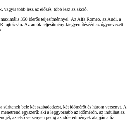
vagyis több lesz az előzés, több lesz az akció.
 maximális 350 lóerős teljesítménnyel.
Az Alfa Romeo, az Audi, a
R rajtrácsán.
Az autók teljesítmény-kiegyenlítéséért az úgynevezett
k.
a sűrítenek bele két szabadedzést, két időmérőt és három versenyt.
A
 menetrend egyszerű: aki a leggyorsabb az időmérőn, az indulhat az
endjét, az első versenyen pedig az időeredmények alapján a tíz