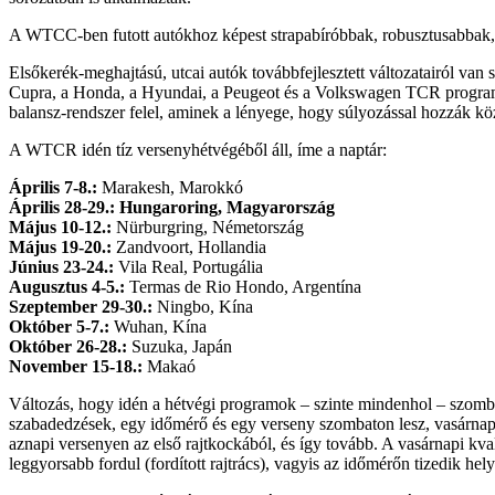
A WTCC-ben futott autókhoz képest strapabíróbbak, robusztusabbak, tö
Elsőkerék-meghajtású, utcai autók továbbfejlesztett változatairól va
Cupra, a Honda, a Hyundai, a Peugeot és a Volkswagen TCR progra
balansz-rendszer felel, aminek a lényege, hogy súlyozással hozzák 
A WTCR idén tíz versenyhétvégéből áll, íme a naptár:
Április 7-8.:
Marakesh, Marokkó
Április 28-29.:
Hungaroring, Magyarország
Május 10-12.:
Nürburgring, Németország
Május 19-20.:
Zandvoort, Hollandia
Június 23-24.:
Vila Real, Portugália
Augusztus 4-5.:
Termas de Rio Hondo, Argentína
Szeptember 29-30.:
Ningbo, Kína
Október 5-7.:
Wuhan, Kína
Október 26-28.:
Suzuka, Japán
November 15-18.:
Makaó
Változás, hogy idén a hétvégi programok – szinte mindenhol – szomb
szabadedzések, egy időmérő és egy verseny szombaton lesz, vasárnap 
aznapi versenyen az első rajtkockából, és így tovább. A vasárnapi kv
leggyorsabb fordul (fordított rajtrács), vagyis az időmérőn tizedik hely