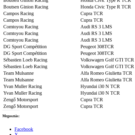
Boutsen Ginion Racing
Honda Civic Type R TCR
Boutsen Ginion Racing
Honda Civic Type R TCR
Campos Racing
Cupra TCR
Campos Racing
Cupra TCR
Comtoyou Racing
Audi RS 3 LMS
Comtoyou Racing
Audi RS 3 LMS
Comtoyou Racing
Audi RS 3 LMS
DG Sport Compétition
Peugeot 308TCR
DG Sport Compétition
Peugeot 308TCR
Sébastien Loeb Racing
Volkswagen Golf GTI TCR
Sébastien Loeb Racing
Volkswagen Golf GTI TCR
Team Mulsanne
Alfa Romeo Giulietta TCR
Team Mulsanne
Alfa Romeo Giulietta TCR
Yvan Muller Racing
Hyundai i30 N TCR
Yvan Muller Racing
Hyundai i30 N TCR
Zengő Motorsport
Cupra TCR
Zengő Motorsport
Cupra TCR
Megosztás:
Facebook
X