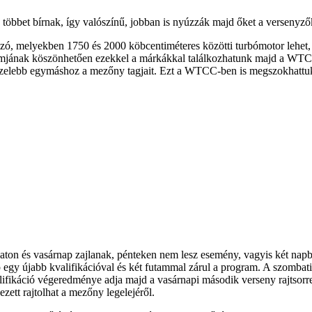
bbet bírnak, így valószínű, jobban is nyúzzák majd őket a versenyzők, 
n szó, melyekben 1750 és 2000 köbcentiméteres közötti turbómotor lehet,
mjának köszönhetően ezekkel a márkákkal találkozhatunk majd a WTC
közelebb egymáshoz a mezőny tagjait. Ezt a WTCC-ben is megszokhattu
aton és vasárnap zajlanak, pénteken nem lesz esemény, v
agyis két napb
egy újabb kvalifikációval és két futammal zárul a program. A szombati
alifikáció végeredménye adja majd a vasárnapi második verseny rajtsorr
ezett rajtolhat a mezőny legelejéről.