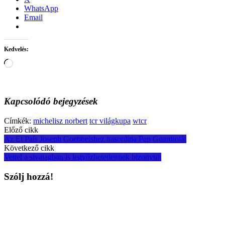
WhatsApp
Email
Kedvelés:
Loading…
Kapcsolódó bejegyzések
Címkék:
michelisz norbert
tcr világkupa
wtcr
Post
Előző cikk
Az El País Joseph Goebbelshez hasonlítja Pep Guardiolát
navigation
Következő cikk
Vettel a sivatagban is legyőzhetetlennek bizonyult
Szólj hozzá!