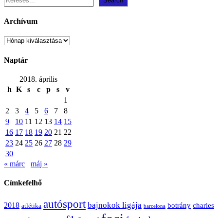
Search
Archívum
Archívum
Naptár
2018. április
h
K
s
c
p
s
v
1
2
3
4
5
6
7
8
9
10
11
12
13
14
15
16
17
18
19
20
21
22
23
24
25
26
27
28
29
30
« márc
máj »
Címkefelhő
autósport
bajnokok ligája
2018
botrány
charles
atlétika
barcelona