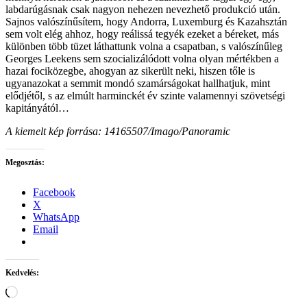
labdarúgásnak csak nagyon nehezen nevezhető produkció után.
Sajnos valószínűsítem, hogy Andorra, Luxemburg és Kazahsztán
sem volt elég ahhoz, hogy reálissá tegyék ezeket a béreket, más
különben több tüzet láthattunk volna a csapatban, s valószínűleg
Georges Leekens sem szocializálódott volna olyan mértékben a
hazai fociközegbe, ahogyan az sikerült neki, hiszen tőle is
ugyanazokat a semmit mondó szamárságokat hallhatjuk, mint
elődjétől, s az elmúlt harminckét év szinte valamennyi szövetségi
kapitányától…
A kiemelt kép forrása: 14165507/Imago/Panoramic
Megosztás:
Facebook
X
WhatsApp
Email
Kedvelés:
Loading…