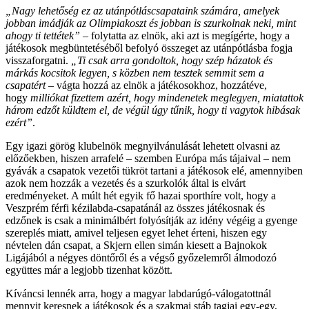
„Nagy lehetőség ez az utánpótláscsapataink számára, amelyek
jobban imádják az Olimpiakoszt és jobban is szurkolnak neki, mint
ahogy ti tettétek”
– folytatta az elnök, aki azt is megígérte, hogy a
játékosok megbüntetéséből befolyó összeget az utánpótlásba fogja
visszaforgatni.
„Ti csak arra gondoltok, hogy szép házatok és
márkás kocsitok legyen, s közben nem tesztek semmit sem a
csapatért
– vágta hozzá az elnök a játékosokhoz, hozzátéve,
hogy
milliókat fizettem azért, hogy mindenetek meglegyen, miatattok
három edzőt küldtem el, de végül úgy tűnik, hogy ti vagytok hibásak
ezért”
.
Egy igazi görög klubelnök megnyilvánulását lehetett olvasni az
előzőekben, hiszen arrafelé – szemben Európa más tájaival – nem
gyávák a csapatok vezetői tükröt tartani a játékosok elé, amennyiben
azok nem hozzák a vezetés és a szurkolók által is elvárt
eredményeket. A múlt hét egyik fő hazai sporthíre volt, hogy a
Veszprém férfi kézilabda-csapatánál az összes játékosnak és
edzőnek is csak a minimálbért folyósítják az idény végéig a gyenge
szereplés miatt, amivel teljesen egyet lehet érteni, hiszen egy
névtelen dán csapat, a Skjern ellen simán kiesett a Bajnokok
Ligájából a négyes döntőről és a végső győzelemről álmodozó
együttes már a legjobb tizenhat között.
Kíváncsi lennék arra, hogy a magyar labdarúgó-válogatottnál
mennyit keresnek a játékosok és a szakmai stáb tagjai egy-egy,