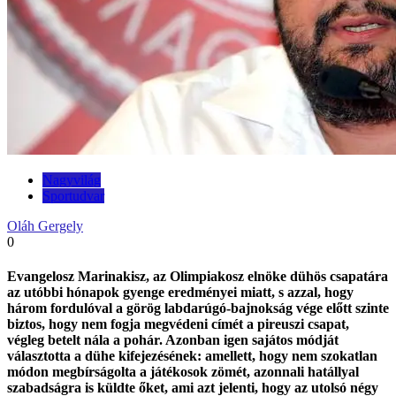
Nagyvilág
Sportudvar
Oláh Gergely
0
Evangelosz Marinakisz, az Olimpiakosz elnöke dühös csapatára
az utóbbi hónapok gyenge eredményei miatt, s azzal, hogy
három fordulóval a görög labdarúgó-bajnokság vége előtt szinte
biztos, hogy nem fogja megvédeni címét a pireuszi csapat,
végleg betelt nála a pohár. Azonban igen sajátos módját
választotta a dühe kifejezésének: amellett, hogy nem szokatlan
módon megbírságolta a játékosok zömét, azonnali hatállyal
szabadságra is küldte őket, ami azt jelenti, hogy az utolsó négy