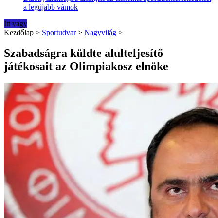
a legújabb vámok
Itt vagy
Kezdőlap
>
Sportudvar
>
Nagyvilág
>
Szabadságra küldte alulteljesítő
játékosait az Olimpiakosz elnöke