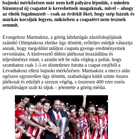
bajnoki mérkőzésen már nem kell pályára lépniük, s minden
bizonnyal új csapatot is kereshetnek maguknak, mivel – ahogy
az elnök fogalmazott – csak az érdekli őket, hogy szép házuk és
márkás kocsijuk legyen, miközben a csapatért nem tesznek
semmit.
Evangelosz Marinakisz, a görög labdarúgás zászlóshajójának
számító Olimpiakosz elnöke úgy döntött, erőteljes módját választja
annak, hogy megoldást találjon csapata gyenge eredményeinek
orvoslására. A klubvezető dühös játékosai hozzáállása és
teljesítménye miatt, s azután telt be nála végleg a pohár, hogy
szombaton csak 1-1-es döntetlenre futotta a csapat erejéből a
Levadiakosz elleni bajnoki mérkőzésen. Marinakisz a meccs után
egészen egyszerűen úgy döntött, szabadságra küldi szinte összes
játékosát és edzőjét a szezon végéig, s összesen 400 ezer eurós
pénzbírságot szab ki rájuk – jelentette a görög média.