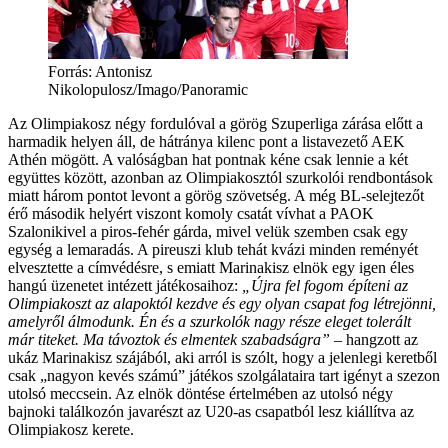
Forrás: Antonisz
Nikolopulosz/Imago/Panoramic
Az Olimpiakosz négy fordulóval a görög Szuperliga zárása előtt a
harmadik helyen áll, de hátránya kilenc pont a listavezető AEK
Athén mögött. A valóságban hat pontnak kéne csak lennie a két
együttes között, azonban az Olimpiakosztól szurkolói rendbontások
miatt három pontot levont a görög szövetség. A még BL-selejtezőt
érő második helyért viszont komoly csatát vívhat a PAOK
Szalonikivel a piros-fehér gárda, mivel velük szemben csak egy
egység a lemaradás. A pireuszi klub tehát kvázi minden reményét
elvesztette a címvédésre, s emiatt Marinakisz elnök egy igen éles
hangú üzenetet intézett játékosaihoz:
„Újra fel fogom építeni az
Olimpiakoszt az alapoktól kezdve és egy olyan csapat fog létrejönni,
amelyről álmodunk. Én és a szurkolók nagy része eleget tolerált
már titeket. Ma távoztok és elmentek szabadságra”
– hangzott az
ukáz Marinakisz szájából, aki arról is szólt, hogy a jelenlegi keretből
csak „nagyon kevés számú” játékos szolgálataira tart igényt a szezon
utolsó meccsein. Az elnök döntése értelmében az utolsó négy
bajnoki találkozón javarészt az U20-as csapatból lesz kiállítva az
Olimpiakosz kerete.