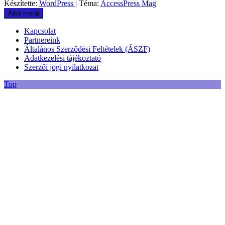
Készítette:
WordPress
| Téma:
AccessPress Mag
Alsó menü
Kapcsolat
Partnereink
Általános Szerződési Feltételek (ÁSZF)
Adatkezelési tájékoztató
Szerzői jogi nyilatkozat
Top