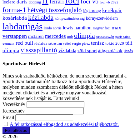
foci
f1
ferrari
foci vb
darts
leclerc
dopping
foci vb 2022
forma-1
hétvégi összefoglaló
kerékpár
jégkorong
kézilabda
kosárlabda
környezetvédelem
környezettudatosság
labdarúgás
max
lewis hamilton
lando norris
magyar foci
olimpia
verstappen
mercedes
mclaren
oroszország
nob
paris saint-
red bull
tenisz
téli
sergio pérez
tokió 2020
röplabda
sebastian vettel
germain
visszapillantó
olimpia
vízilabda
átigazolások
zöld sport
úszás
Sportudvar Hírlevél
Nincs sok szabadidőd hétközben, de nem szeretnél lemaradni a
Sportudvar tartalmairól? Iratkozz föl a Sportudvar Hírlevélre,
melyben minden szombaton délelőtt elküldjük Neked a héten
megjelent cikkeket és a hétvége magyar vonatkozású
közvetítéseinek listáját is. Tarts velünk!
Vezetéknév
Keresztnév
Email
A feliratkozással elfogadod az adatkezelési tájékoztatót.
© 2026