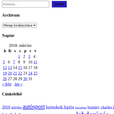
Search
Archívum
Archívum
Naptár
2018. március
h
K
s
c
p
s
v
1
2
3
4
5
6
7
8
9
10
11
12
13
14
15
16
17
18
19
20
21
22
23
24
25
26
27
28
29
30
31
« febr
ápr »
Címkefelhő
autósport
bajnokok ligája
2018
botrány
charles 
atlétika
barcelona