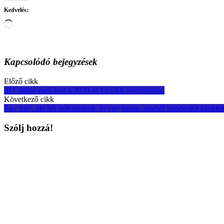
Kedvelés:
Loading…
Kapcsolódó bejegyzések
Post
Előző cikk
371 millió euró lesz a 2020-as foci-Eb összdíjazása
navigation
Következő cikk
Egy futó, aki hét órát taxizott, és egy futam, amiből mindenkit kizárt
Szólj hozzá!