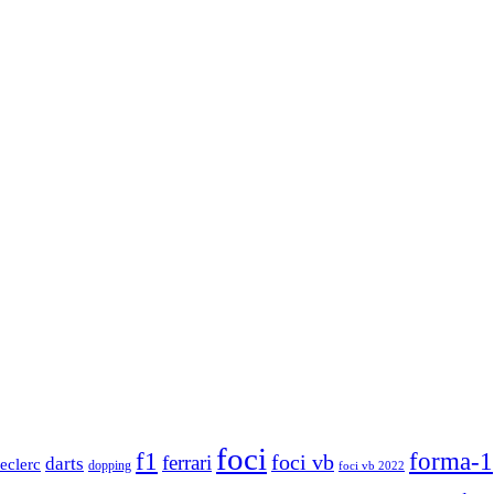
foci
f1
forma-1
ferrari
foci vb
darts
leclerc
dopping
foci vb 2022