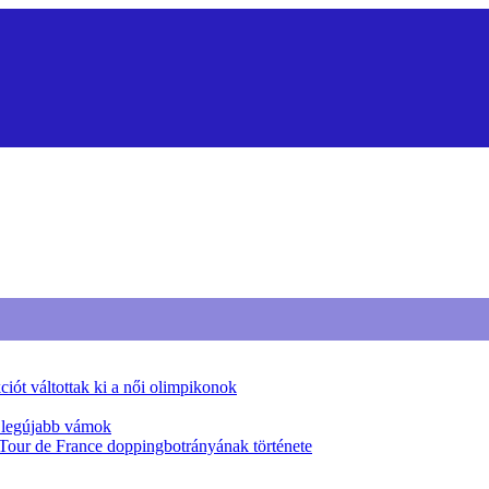
iót váltottak ki a női olimpikonok
a legújabb vámok
 Tour de France doppingbotrányának története