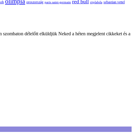
olimpia
red bull
oroszország
nob
röplabda
sebastian vettel
paris saint-germain
n szombaton délelőtt elküldjük Neked a héten megjelent cikkeket és a