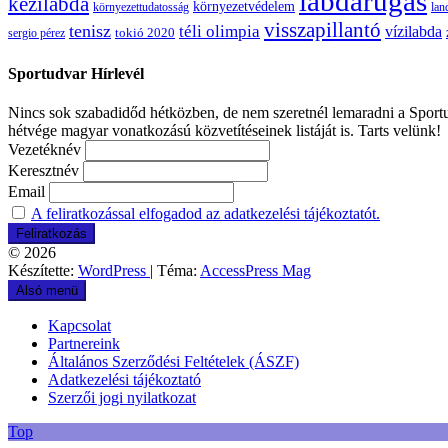
labdarúgás
kézilabda
környezetvédelem
környezettudatosság
lan
visszapillantó
tenisz
téli olimpia
vízilabda
sergio pérez
tokió 2020
Sportudvar Hírlevél
Nincs sok szabadidőd hétközben, de nem szeretnél lemaradni a Sportud
hétvége magyar vonatkozású közvetítéseinek listáját is. Tarts velünk!
Vezetéknév
Keresztnév
Email
A feliratkozással elfogadod az adatkezelési tájékoztatót.
© 2026
Készítette:
WordPress
| Téma:
AccessPress Mag
Alsó menü
Kapcsolat
Partnereink
Általános Szerződési Feltételek (ÁSZF)
Adatkezelési tájékoztató
Szerzői jogi nyilatkozat
Top