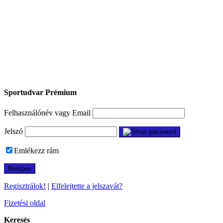
Sportudvar Prémium
Felhasználónév vagy Email
Jelszó
Emlékezz rám
Regisztrálok!
|
Elfelejtette a jelszavát?
Fizetési oldal
Keresés