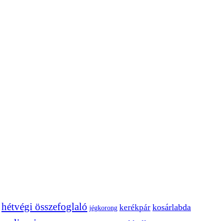
hétvégi összefoglaló
kosárlabda
kerékpár
jégkorong