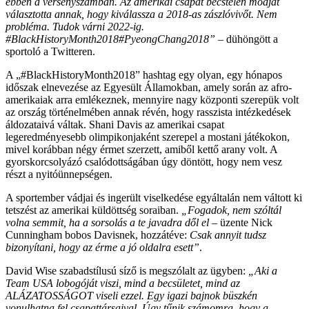
ebben a versenyszámban. Az amerikai csapat becstelen módját
választotta annak, hogy kiválassza a 2018-as zászlóvivőt. Nem
probléma. Tudok várni 2022-ig.
#BlackHistoryMonth2018#PyeongChang2018”
– dühöngött a
sportoló a Twitteren.
A „#BlackHistoryMonth2018” hashtag egy olyan, egy hónapos
időszak elnevezése az Egyesült Államokban, amely során az afro-
amerikaiak arra emlékeznek, mennyire nagy központi szerepük volt
az ország történelmében annak révén, hogy rasszista intézkedések
áldozataivá váltak. Shani Davis az amerikai csapat
legeredményesebb olimpikonjaként szerepel a mostani játékokon,
mivel korábban négy érmet szerzett, amiből kettő arany volt. A
gyorskorcsolyázó csalódottságában úgy döntött, hogy nem vesz
részt a nyitóünnepségen.
A sportember vádjai és ingerült viselkedése egyáltalán nem váltott ki
tetszést az amerikai küldöttség soraiban.
„Fogadok, nem szóltál
volna semmit, ha a sorsolás a te javadra dől el
– üzente Nick
Cunningham bobos Davisnek, hozzátéve:
Csak annyit tudsz
bizonyítani, hogy az érme a jó oldalra esett”
.
David Wise szabadstílusú síző is megszólalt az ügyben:
„Aki a
Team USA lobogóját viszi, mind a becsületet, mind az
ALÁZATOSSÁGOT viseli ezzel. Egy igazi bajnok büszkén
vonulhatna fel csapattársaival. Úgy tűnik számomra, hogy a