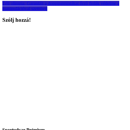
Téli olimpia: Garantált a doppingmintákat őrző fiolák védelme a
manipulációval szemben
Szólj hozzá!
Sportudvar Prémium