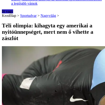
a legújabb vámok
Itt vagy
Kezdőlap
>
Sportudvar
>
Nagyvilág
>
Téli olimpia: kihagyta egy amerikai a
nyitóünnepséget, mert nem ő vihette a
zászlót