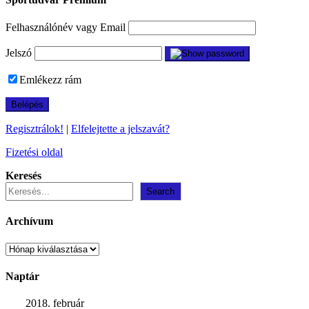
Felhasználónév vagy Email
Jelszó
Emlékezz rám
Regisztrálok!
|
Elfelejtette a jelszavát?
Fizetési oldal
Keresés
Search
Archívum
Archívum
Naptár
2018. február