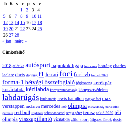
h
K
s
c
p
s
v
1
2
3
4
5
6
7
8
9
10
11
12
13
14
15
16
17
18
19
20
21
22
23
24
25
26
27
28
« jan
márc »
Címkefelhő
autósport
bajnokok ligája
2018
botrány
charles
atlétika
barcelona
foci
f1
ferrari
foci vb
darts
leclerc
dopping
foci vb 2022
forma-1
hétvégi összefoglaló
kerékpár
jégkorong
kézilabda
kosárlabda
környezetvédelem
környezettudatosság
labdarúgás
max
lewis hamilton
lando norris
magyar foci
olimpia
verstappen
mercedes
mclaren
oroszország
nob
paris saint-
red bull
tenisz
téli
sergio pérez
tokió 2020
röplabda
sebastian vettel
germain
visszapillantó
olimpia
vízilabda
átigazolások
zöld sport
úszás