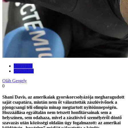
Nagyvilág
Sportudvar
Oláh Gergely
0
Shani Davis, az amerikaiak gyorskorcsolyázója megharagudott
saját csapatára, miután nem őt választották zászlóvivőnek a
pjongcsangi téli olimpia minap megtartott nyitóünnepségén.
Hozzáállása egyáltalán nem tetszett honfitársainak sem a
helyszínen, sem odahaza, mivel a zászlóvivő személyéről döntő
szavazás után közösségi oldalán úgy fogalmazott: az amerikai
küldöttség „becstelen” módját választotta a kérdés