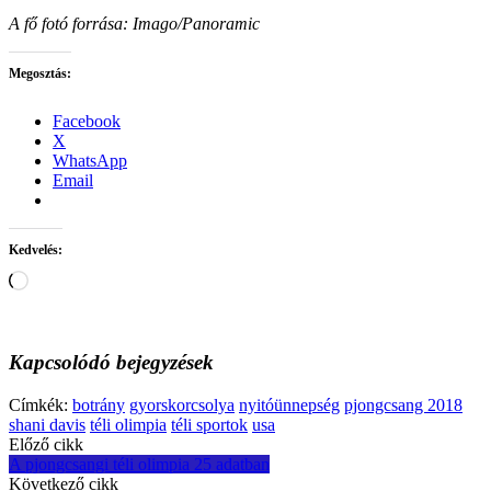
A fő fotó forrása: Imago/Panoramic
Megosztás:
Facebook
X
WhatsApp
Email
Kedvelés:
Loading…
Kapcsolódó bejegyzések
Címkék:
botrány
gyorskorcsolya
nyitóünnepség
pjongcsang 2018
shani davis
téli olimpia
téli sportok
usa
Post
Előző cikk
A pjongcsangi téli olimpia 25 adatban
navigation
Következő cikk