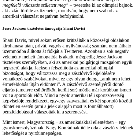
megfelelő választás született meg”
– tweetelte ki az olimpiai bajnok,
aki aztán törölte az üzenetet, mondván, hogy nem szabad az
amerikai választást negatívan befolyásolni.
Jesse Jackson tiszteletes támogatja Shani Davist
Shani Davis, mivel sokan erősen kritizálták a közösségi oldalakon
kirohanása után, privát, vagyis a nyilvánosság számára nem látható
üzemmódba állította át fiókját a Twitteren. Azonban a sok negatív
vélemény mellett támogatója is akadt, mégpedig Jesse Jackson
tiszteletes személyében, aki az amerikai polgárjogi mozgalom egyik
népszerű alakja. Jackson felszólította az amerikai olimpiai
bizottságot, hogy változtassa meg a zászlóvivő kijelölésére
vonatkozó szabályokat, mivel ez egy olyan dolog, „amit nem lehet
érmefeldobás útján eldönteni”. A zászlóvivő személyéről döntő
eljárás (amelyre csütörtökön került sor) módja már korábban ismert
volt a sportolók előtt. Mind a nyolc amerikai téli sportszövetség
képviselője rendelkezett egy-egy szavazattal, és két sportoló közötti
döntetlen esetén (ami a jelek alapján most is fönnállhatott)
pénzfeldobással válaszották ki a szerencsést.
Mint ismert, Magyarország – az amerikaiakkal ellentétben – egy
gyorskorcsolyázónak, Nagy Konrádnak ítélte oda a zászló vitelének
lehetőségét a nyitóünnepségen.