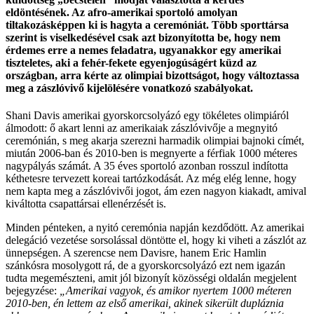
eldöntésének. Az afro-amerikai sportoló amolyan
tiltakozásképpen ki is hagyta a ceremóniát. Több sporttársa
szerint is viselkedésével csak azt bizonyította be, hogy nem
érdemes erre a nemes feladatra, ugyanakkor egy amerikai
tiszteletes, aki a fehér-fekete egyenjogúságért küzd az
országban, arra kérte az olimpiai bizottságot, hogy változtassa
meg a zászlóvivő kijelölésére vonatkozó szabályokat.
Shani Davis amerikai gyorskorcsolyázó egy tökéletes olimpiáról
álmodott: ő akart lenni az amerikaiak zászlóvivője a megnyitó
ceremónián, s meg akarja szerezni harmadik olimpiai bajnoki címét,
miután 2006-ban és 2010-ben is megnyerte a férfiak 1000 méteres
nagypályás számát. A 35 éves sportoló azonban rosszul indította
kéthetesre tervezett koreai tartózkodását. Az még elég lenne, hogy
nem kapta meg a zászlóvivői jogot, ám ezen nagyon kiakadt, amival
kiváltotta csapattársai ellenérzését is.
Minden pénteken, a nyitó ceremónia napján kezdődött. Az amerikai
delegáció vezetése sorsolással döntötte el, hogy ki viheti a zászlót az
ünnepségen. A szerencse nem Davisre, hanem Eric Hamlin
szánkósra mosolygott rá, de a gyorskorcsolyázó ezt nem igazán
tudta megemészteni, amit jól bizonyít közösségi oldalán megjelent
bejegyzése:
„Amerikai vagyok, és amikor nyertem 1000 méteren
2010-ben, én lettem az első amerikai, akinek sikerült dupláznia