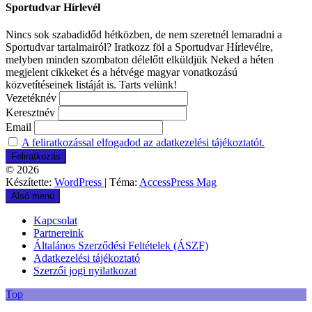
Sportudvar Hírlevél
Nincs sok szabadidőd hétközben, de nem szeretnél lemaradni a
Sportudvar tartalmairól? Iratkozz föl a Sportudvar Hírlevélre,
melyben minden szombaton délelőtt elküldjük Neked a héten
megjelent cikkeket és a hétvége magyar vonatkozású
közvetítéseinek listáját is. Tarts velünk!
Vezetéknév
Keresztnév
Email
A feliratkozással elfogadod az adatkezelési tájékoztatót.
© 2026
Készítette:
WordPress
| Téma:
AccessPress Mag
Alsó menü
Kapcsolat
Partnereink
Általános Szerződési Feltételek (ÁSZF)
Adatkezelési tájékoztató
Szerzői jogi nyilatkozat
Top