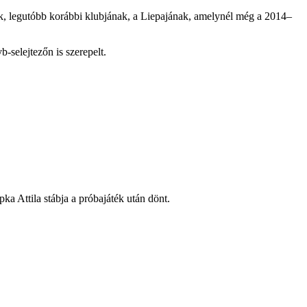
ak, legutóbb korábbi klubjának, a Liepajának, amelynél még a 2014–
-selejtezőn is szerepelt.
a Attila stábja a próbajáték után dönt.