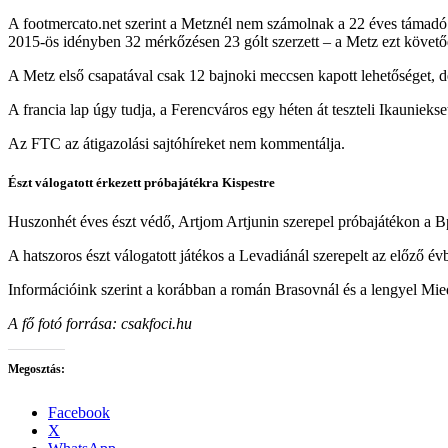
A footmercato.net szerint a Metznél nem számolnak a 22 éves támadó 
2015-ös idényben 32 mérkőzésen 23 gólt szerzett – a Metz ezt követőe
A Metz első csapatával csak 12 bajnoki meccsen kapott lehetőséget, de
A francia lap úgy tudja, a Ferencváros egy héten át teszteli Ikauniekset,
Az FTC az átigazolási sajtóhíreket nem kommentálja.
Észt válogatott érkezett próbajátékra Kispestre
Huszonhét éves észt védő, Artjom Artjunin szerepel próbajátékon a
A hatszoros észt válogatott játékos a Levadiánál szerepelt az előző évb
Információink szerint a korábban a román Brasovnál és a lengyel Mied
A fő fotó forrása: csakfoci.hu
Megosztás:
Facebook
X