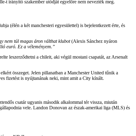
le-t irányító szakember utódját egyelőre nem nevezték meg.
a (élén a két manchesteri egyesülettel) is bejelentkezett érte, és
gy nem túl magas áron válthat klubot
(Alexis Sánchez nyáron
llió euró. Ez a véleményem.”
te leszerződtetni a chileit, aki végül mostani csapatát, az Arsenalt
l elkért összeget. Jelen pillanatban a Manchester United tűnik a
 fizetést is nyújtanának neki, mint amit a City kínált.
ztendős csatár ugyanis második alkalommal tér vissza, miután
megállapodnia vele. Landon Donovan az észak-amerikai liga (MLS) és