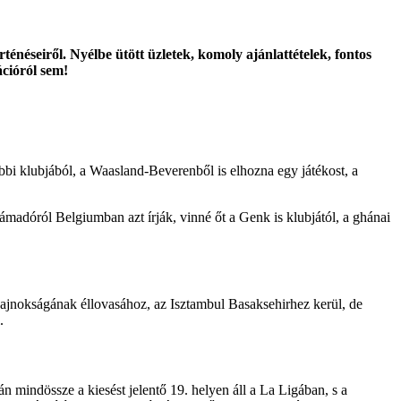
énéseiről. Nyélbe ütött üzletek, komoly ajánlattételek, fontos
ációról sem!
i klubjából, a Waasland-Beverenből is elhozna egy játékost, a
támadóról Belgiumban azt írják, vinné őt a Genk is klubjától, a ghánai
 bajnokságának éllovasához, az Isztambul Basaksehirhez kerül, de
.
n mindössze a kiesést jelentő 19. helyen áll a La Ligában, s a