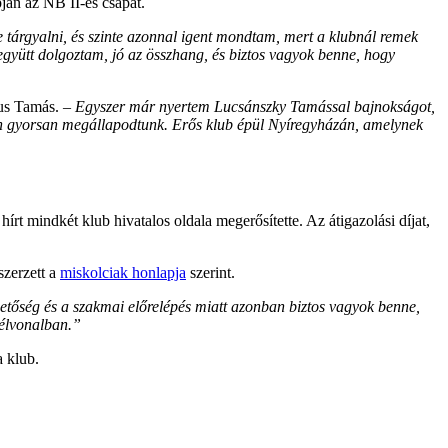
ján az NB II-es csapat.
 tárgyalni, és szinte azonnal igent mondtam, mert a klubnál remek
együtt dolgoztam, jó az összhang, és biztos vagyok benne, hogy
bus Tamás.
–
Egyszer már nyertem Lucsánszky Tamással bajnokságot,
yon gyorsan megállapodtunk. Erős klub épül Nyíregyházán, amelynek
 mindkét klub hivatalos oldala megerősítette. Az átigazolási díjat,
szerzett a
miskolciak honlapja
szerint.
etőség és a szakmai előrelépés miatt azonban biztos vagyok benne,
 élvonalban.”
 klub.