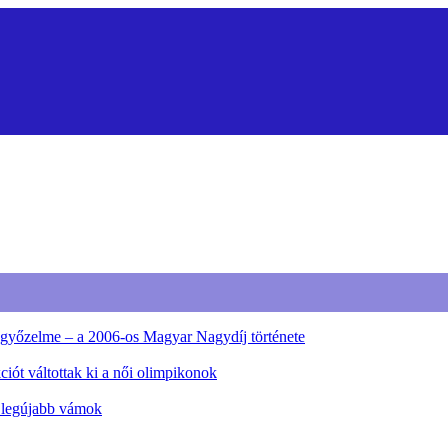
ő győzelme – a 2006-os Magyar Nagydíj története
iót váltottak ki a női olimpikonok
a legújabb vámok