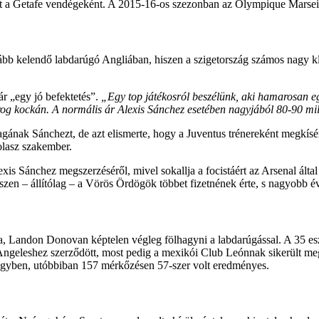
tt a Getafe vendégeként. A 2015-16-os szezonban az Olympique Marseil
ább kelendő labdarúgó Angliában, hiszen a szigetország számos nagy klubj
ár „egy jó befektetés”.
„Egy top játékosról beszélünk, aki hamarosan e
orog kockán. A normális ár Alexis Sánchez esetében nagyjából 80-90 mi
ának Sánchezt, de azt elismerte, hogy a Juventus trénereként megkísérel
olasz szakember.
exis Sánchez megszerzéséről, mivel sokallja a focistáért az Arsenal álta
zen – állítólag – a Vörös Ördögök többet fizetnének érte, s nagyobb éves
ja, Landon Donovan képtelen végleg fölhagyni a labdarúgással. A 35 es
os Angeleshez szerződött, most pedig a mexikói Club Leónnak sikerült 
 egyben, utóbbiban 157 mérkőzésen 57-szer volt eredményes.