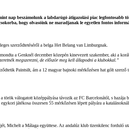
int nap beszámolunk a labdarúgó átigazolási piac legfontosabb tört
 csokorba, hogy olvasóink ne maradjanak le egyetlen fontos inform
tleges szerződtetéséről a belga Het Belang van Limburgnak.
mondta a Genknél december közepén kinevezett szakember, aki a korább
szeretnék megszerezni, de először meg kell állapodni a klubokkal.”
erződtetik Paintsilt, ám a 12 magyar bajnoki mérkőzésen hat gólt szerző 
, a török válogatott középpályása távozik az FC Barcelonától, s hazája
 egykori játékosa összesen 55 mérkőzésen lépett pályára a katalánoknál
t, Michelt a Málaga együttese. Az andalúz klub tizenkilenc forduló utá