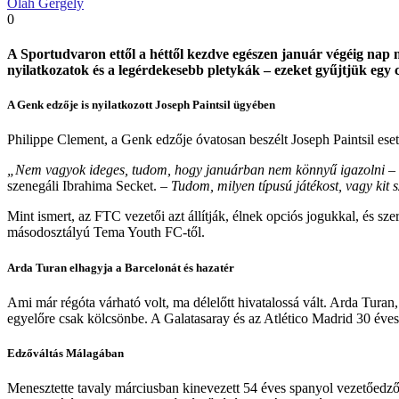
Oláh Gergely
0
A Sportudvaron ettől a héttől kezdve egészen január végéig nap m
nyilatkozatok és a legérdekesebb pletykák – ezeket gyűjtjük egy
A Genk edzője is nyilatkozott Joseph Paintsil ügyében
Philippe Clement, a Genk edzője óvatosan beszélt Joseph Paintsil ese
„Nem vagyok ideges, tudom, hogy januárban nem könnyű igazolni
– 
szenegáli Ibrahima Secket. –
Tudom, milyen típusú játékost, vagy kit 
Mint ismert, az FTC vezetői azt állítják, élnek opciós jogukkal, és sz
másodosztályú Tema Youth FC-től.
Arda Turan elhagyja a Barcelonát és hazatér
Ami már régóta várható volt, ma délelőtt hivatalossá vált. Arda Turan
egyelőre csak kölcsönbe. A Galatasaray és az Atlético Madrid 30 éves
Edzőváltás Málagában
Menesztette tavaly márciusban kinevezett 54 éves spanyol vezetőedzőjé