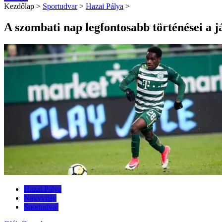
Kezdőlap
>
Sportudvar
>
Hazai Pálya
>
A szombati nap legfontosabb történései a 
Hazai Pálya
Nagyvilág
Sportudvar