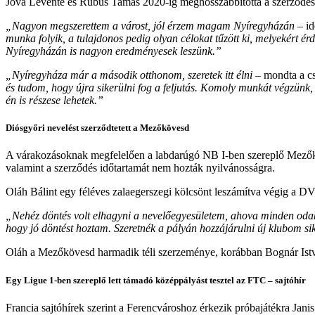
Jova Levente és Rubus Tamás 2020-ig meghosszabbította a szerződését
„Nagyon megszerettem a várost, jól érzem magam Nyíregyházán
– id
munka folyik, a tulajdonos pedig olyan célokat tűzött ki, melyekért 
Nyíregyházán is nagyon eredményesek leszünk.”
„Nyíregyháza már a második otthonom, szeretek itt élni
– mondta a cs
és tudom, hogy újra sikerülni fog a feljutás. Komoly munkát végzün
én is részese lehetek.”
Diósgyőri nevelést szerződtetett a Mezőkövesd
A várakozásoknak megfelelően a labdarúgó NB I-ben szereplő Mezőköves
valamint a szerződés időtartamát nem hozták nyilvánosságra.
Oláh Bálint egy féléves zalaegerszegi kölcsönt leszámítva végig a DV
„Nehéz döntés volt elhagyni a nevelőegyesületem, ahova minden oda
hogy jó döntést hoztam. Szeretnék a pályán hozzájárulni új klubom s
Oláh a Mezőkövesd harmadik téli szerzeménye, korábban Bognár Istvá
Egy Ligue 1-ben szereplő lett támadó középpályást tesztel az FTC – sajtóhír
Francia sajtóhírek szerint a Ferencvároshoz érkezik próbajátékra Janis