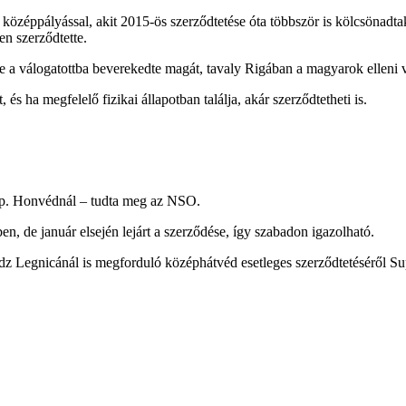
középpályással, akit 2015-ös szerződtetése óta többször is kölcsönadt
n szerződtette.
 a válogatottba beverekedte magát, tavaly Rigában a magyarok elleni vb
 és ha megfelelő fizikai állapotban találja, akár szerződtetheti is.
 Bp. Honvédnál – tudta meg az NSO.
en, de január elsején lejárt a szerződése, így szabadon igazolható.
z Legnicánál is megforduló középhátvéd esetleges szerződtetéséről Supk