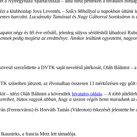
 a Nyíregyháza Spartacusszal – adta hírül pénteken a hivatalos honlap
ézi a klubhonlap Jova Leventét
.
–
Szűcs Mihállyal a napokban ültünk le
érdemes harcolni. Lucsánszky Tamással és Nagy Gáborral Soroksáron is 
apatot négy és fél éve erősítő, jelenleg súlyos sérülésből lábadozó Ru
k, ennek pedig meglesz az eredménye. Amikor leültünk egyeztetni, nag
d szerződtette a DVTK saját nevelésű játékosát, Oláh Bálintot – a hírt
TK színeiben játszott, az élvonalban összesen 13 mérkőzésen egy gólt 
köt
– idézi Oláh Bálintot
a kövesdiek
hivatalos oldala
.
– A több játékleh
ikereihez, biztos vagyok abban, hogy a szezon végén benn maradunk az
n (Ferencváros) és Horváth Tamás (Videoton) érkezését jelentette be a
 Ikaunieks, a francia Metz lett támadója.