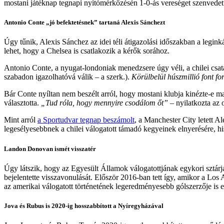
mostani játéknap tegnapi nyitómérkőzésén 1-0-ás vereséget szenvede
Antonio Conte „jó befektetésnek” tartaná Alexis Sánchezt
Úgy tűnik, Alexis Sánchez az idei téli átigazolási időszakban a legink
lehet, hogy a Chelsea is csatlakozik a kérők sorához.
Antonio Conte, a nyugat-londoniak menedzsere úgy véli, a chilei csat
szabadon igazolhatóvá válik – a szerk.).
Körülbelül húszmillió font f
Bár Conte nyíltan nem beszélt arról, hogy mostani klubja kinézte-e mag
választotta.
„Tud róla, hogy mennyire csodálom őt”
– nyilatkozta az 
Mint arról
a Sportudvar tegnap beszámolt
, a Manchester City letett Al
legesélyesebbnek a chilei válogatott támadó kegyeinek elnyerésére, his
Landon Donovan ismét visszatér
Úgy látszik, hogy az Egyesült Államok válogatottjának egykori sztár
bejelentette visszavonulását. Először 2016-ban tett így, amikor a L
az amerikai válogatott történetének legeredményesebb gólszerzője is
Jova és Rubus is 2020-ig hosszabbított a Nyíregyházával