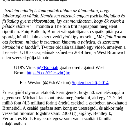
„Szüleim mindig is támogattak abban az álmomban, hogy
labdarúgóvá váljak. Keményen edzettek engem pszichológiailag és
fizikailag gyermekkoromban, így azt mondhatom, hogy ők voltak a
példák előttem”
– mondta a The Sun brit napilapban megjelent
riportban. Faiq Bolkiah, Brunei válogatottjának csapatkapitánya a
sportág iránti hatalmas szenvedélyéről így mesélt:
„Már fiatalkorom
óta focizom, mindig is szerettem kimenni a pályára, és szerettem
birtokolni a labdát”
. Twitter-oldalán található egy videó, amelyen a
Leicester U18-as csapatának színeiben 2014-ben, a West Bromwich
ellen szerzett gólja látható:
U18's Vine:
@FBolkiah
goal scored against West
Brom:
https://t.co/r7CcsvhQtm
— Esk Weston (@EskWeston)
September 26, 2014
Édesapjáról olyan anekdoták keringenek, hogy 50. születésnapjára
egyenesen Michael Jacksont hívta meg énekelni, aki egy 12 és fél
millió font (4,3 milliárd forint) értékű csekkel a zsebében távozhatott
Bruneiből. A család garázsa sem kong az ürességtől, és akkor még
veszettül finoman fogalmaztam: 2300 (!) járgány, Bentley-k,
Ferrarik és Rolls Royce-ok egész sora van a szultáni família
tulajdonában.