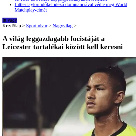
Littler taylori időket idéző dominanciával védte meg World
Matchplay-címét
Itt vagy
Kezdőlap
>
Sportudvar
>
Nagyvilág
>
A világ leggazdagabb focistáját a
Leicester tartalékai között kell keresni