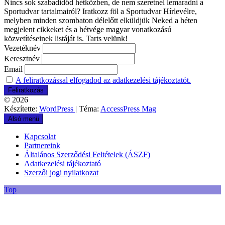
Nincs sok szabadidőd hétközben, de nem szeretnél lemaradni a
Sportudvar tartalmairól? Iratkozz föl a Sportudvar Hírlevélre,
melyben minden szombaton délelőtt elküldjük Neked a héten
megjelent cikkeket és a hétvége magyar vonatkozású
közvetítéseinek listáját is. Tarts velünk!
Vezetéknév
Keresztnév
Email
A feliratkozással elfogadod az adatkezelési tájékoztatót.
© 2026
Készítette:
WordPress
| Téma:
AccessPress Mag
Alsó menü
Kapcsolat
Partnereink
Általános Szerződési Feltételek (ÁSZF)
Adatkezelési tájékoztató
Szerzői jogi nyilatkozat
Top