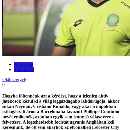
Nagyvilág
Sportudvar
Oláh Gergely
0
Hogyha föltennénk azt a kérdést, hogy a jelenleg aktív
játékosok közül ki a világ leggazdagabb labdarúgója, akkor
sokan Neymar, Cristiano Ronaldo, vagy akár a napokban
csillagászati áron a Barcelonába távozott Philippe Coutinho
nevét említenék, azonban egyik sem lenne jó válasz erre a
felvetésre. A legtehetősebb focistát ugyanis Angliában kell
keresnünk, de ott sem akárhol: az élvonalbeli Leicester City