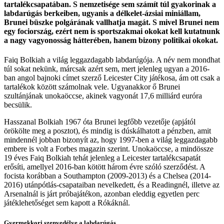
tartalékcsapatában. S nemzetisége sem számít túl gyakorinak a
labdarúgás berkeiben, ugyanis a délkelet-ázsiai miniállam,
Brunei büszke polgárának vallhatja magát. S mivel Brunei nem
egy fociország, ezért nem is sportszakmai okokat kell kutatnunk
a nagy vagyonosság hátterében, hanem bizony politikai okokat.
Faiq Bolkiah a világ leggazdagabb labdarúgója. A név nem mondhat
túl sokat nekünk, márcsak azért sem, mert jelenleg ugyan a 2016-
ban angol bajnoki címet szerző Leicester City játékosa, ám ott csak a
tartalékok között számolnak vele. Ugyanakkor ő Brunei
szultánjának unokaöccse, akinek vagyonát 17,6 milliárd euróra
becsülik.
Hasszanal Bolkiah 1967 óta Brunei legfőbb vezetője (apjától
örökölte meg a posztot), és mindig is dúskálhatott a pénzben, amit
mindennél jobban bizonyít az, hogy 1997-ben a világ leggazdagabb
embere is volt a Forbes magazin szerint. Unokaöccse, a mindössze
19 éves Faiq Bolkiah tehát jelenleg a Leicester tartalékcsapatát
erősíti, amellyel 2016-ban kötött három évre szóló szerződést. A
focista korábban a Southampton (2009-2013) és a Chelsea (2014-
2016) utánpótlás-csapataiban nevelkedett, és a Readingnél, illetve az
Arsenalnál is járt próbajátékon, azonban eleddig egyetlen perc
játéklehetőséget sem kapott a Rókáknál.
Gyermekkori szenvedélye a labdarúgás