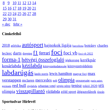
8
9
10
11
12
13
14
15
16
17
18
19
20
21
22
23
24
25
26
27
28
29
30
31
« dec
febr »
Címkefelhő
autósport
bajnokok ligája
2018
botrány
charles
atlétika
barcelona
foci
f1
ferrari
foci vb
darts
leclerc
dopping
foci vb 2022
forma-1
hétvégi összefoglaló
kerékpár
jégkorong
kézilabda
kosárlabda
környezetvédelem
környezettudatosság
labdarúgás
max
lewis hamilton
lando norris
magyar foci
olimpia
verstappen
mercedes
mclaren
oroszország
nob
paris saint-
red bull
tenisz
téli
sergio pérez
tokió 2020
röplabda
sebastian vettel
germain
visszapillantó
olimpia
vízilabda
átigazolások
zöld sport
úszás
Sportudvar Hírlevél