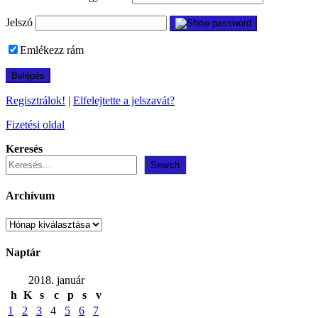
Jelszó
Emlékezz rám
Regisztrálok!
|
Elfelejtette a jelszavát?
Fizetési oldal
Keresés
Search
Archívum
Archívum
Naptár
2018. január
h
K
s
c
p
s
v
1
2
3
4
5
6
7