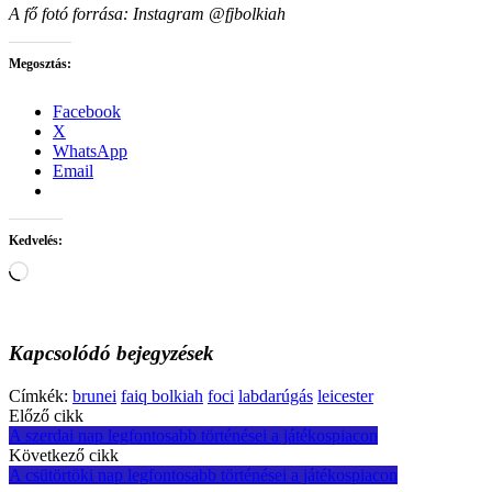
A fő fotó forrása: Instagram @fjbolkiah
Megosztás:
Facebook
X
WhatsApp
Email
Kedvelés:
Loading…
Kapcsolódó bejegyzések
Címkék:
brunei
faiq bolkiah
foci
labdarúgás
leicester
Post
Előző cikk
A szerdai nap legfontosabb történései a játékospiacon
navigation
Következő cikk
A csütörtöki nap legfontosabb történései a játékospiacon