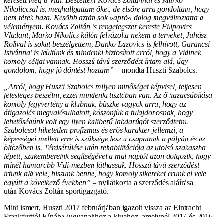
keresett meg a Vidi. Beszéltem Kovács Zoltánnal és Marko
Nikoliccsal is, meghallgattam őket, de elsőre arra gondoltam, hogy
nem térek haza. Később aztán sok »apró« dolog megváltoztatta a
véleményem. Kovács Zoltán is rengetegszer kereste Filipovics
Vladant, Marko Nikolics külön felvázolta nekem a terveket, Juhász
Rolival is sokat beszélgettem, Danko Lazovics is felhívott, Garancsi
Istvánnal is leültünk és mindenki biztosított arról, hogy a Vidinek
komoly céljai vannak. Hosszú távú szerződést írtam alá, úgy
gondolom, hogy jó döntést hoztam”
– mondta Huszti Szabolcs.
„Arról, hogy Huszti Szabolcs milyen minőséget képvisel, teljesen
felesleges beszélni, ezzel mindenki tisztában van. Az ő hazacsábítása
komoly fegyvertény a klubnak, büszke vagyok arra, hogy az
átigazolás megvalósulhatott, köszönjük a tulajdonosnak, hogy
lehetőségünk volt egy ilyen kaliberű labdarúgót szerződtetni.
Szabolcsot hihetetlen profizmus és erős karakter jellemzi, a
képességei mellett erre is szüksége lesz a csapatnak a pályán és az
öltözőben is. Térdsérülése után rehabilitációja az utolsó szakaszba
lépett, szakembereink segítségével a mai naptól azon dolgozik, hogy
minél hamarabb Vidi-mezben láthassuk. Hosszú távú szerződést
írtunk alá vele, hiszünk benne, hogy komoly sikereket érünk el vele
együtt a következő években”
– nyilatkozta a szerződés aláírása
után Kovács Zoltán
sportigazgató.
Mint ismert, Huszti 2017 februárjában igazolt vissza az Eintracht
Frankfurttól Kínába (ugyanahhoz a klubhoz, amelynél 2014 és 2016