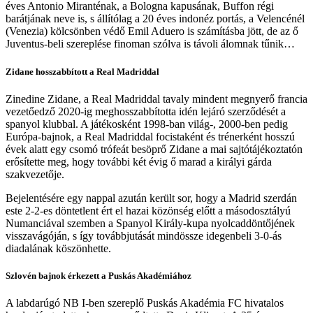
éves Antonio Miranténak, a Bologna kapusának, Buffon régi
barátjának neve is, s állítólag a 20 éves indonéz portás, a Velencénél
(Venezia) kölcsönben védő Emil Aduero is számításba jött, de az ő
Juventus-beli szereplése finoman szólva is távoli álomnak tűnik…
Zidane hosszabbított a Real Madriddal
Zinedine Zidane, a Real Madriddal tavaly mindent megnyerő francia
vezetőedző 2020-ig meghosszabbította idén lejáró szerződését a
spanyol klubbal. A játékosként 1998-ban világ-, 2000-ben pedig
Európa-bajnok, a Real Madriddal focistaként és trénerként hosszú
évek alatt egy csomó trófeát besöprő Zidane a mai sajtótájékoztatón
erősítette meg, hogy további két évig ő marad a királyi gárda
szakvezetője.
Bejelentésére egy nappal azután került sor, hogy a Madrid szerdán
este 2-2-es döntetlent ért el hazai közönség előtt a másodosztályú
Numanciával szemben a Spanyol Király-kupa nyolcaddöntőjének
visszavágóján, s így továbbjutását mindössze idegenbeli 3-0-ás
diadalának köszönhette.
Szlovén bajnok érkezett a Puskás Akadémiához
A labdarúgó NB I-ben szereplő Puskás Akadémia FC hivatalos