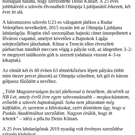
honlapján tudatta, hogy szerződtette Denis Klinart. A 25 éves
jobbhátvéd a szlovén élvonalbeli Olimpija Ljubljanától érkezett, két
évre írt alá.
A háromszoros szlovén U21-es válogatott játékos a Rudar
Velenjében nevelkedett, 2015 nyarán lett az Olimpija Ljubljana
labdarúgója. Rögtön első szezonjában bajnoki címet ünnepelhetett a
fővárosi csapattal, amelyet követően a Bajnokok Ligája
selejtezőjében játszhattak. Klinar a Trencin ellen elveszített
párharcban mindkét meccsen végig a pályán volt, az idegenben 3–2-
re megnyert találkozón gólt is szerzett (odahaza viszont 4–3-ra
kikaptak).
Az elmúlt két és fél évben 63 tétmérkőzésen lépett pályára (több
mint ötezer percet játszott) az Olimpija színeiben, két gól és három
gólpassz fűződött a nevéhez.
„Több Magyarországon focizó játékossal is beszéltem, dicsérték az
NB I-et, amely évről évre egyre színvonalasabb – megkockáztatom,
erősebb a szlovén bajnokságnál. Soha nem játszottam még
külföldön, és szeretem a kihívásokat, ezért döntöttem úgy, hogy a
Puskás Akadémiához szerződöm. Nagyon örülök, hogy itt
lehetek”
– idézi a pfla.hu Denis Klinart
.
A 25 éves labdarúgónak 2019 nyaráig volt érvényes szerződése
szlovén klubjával.