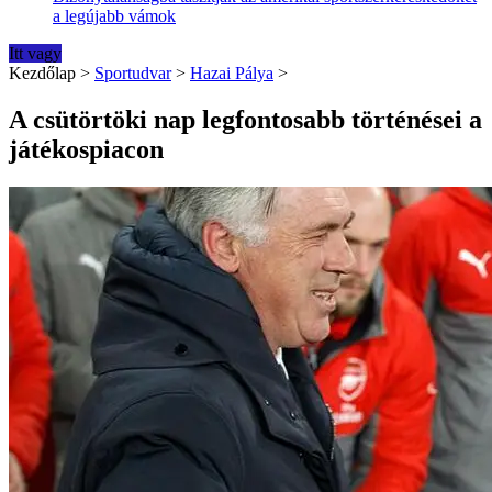
a legújabb vámok
Itt vagy
Kezdőlap
>
Sportudvar
>
Hazai Pálya
>
A csütörtöki nap legfontosabb történései a
játékospiacon