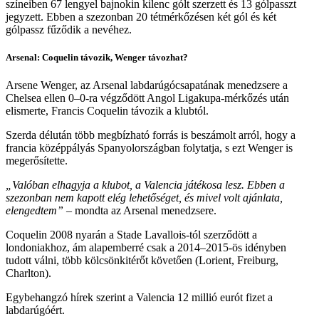
színeiben 67 lengyel bajnokin kilenc gólt szerzett és 13 gólpasszt
jegyzett. Ebben a szezonban 20 tétmérkőzésen két gól és két
gólpassz fűződik a nevéhez.
Arsenal: Coquelin távozik, Wenger távozhat?
Arsene Wenger, az Arsenal labdarúgócsapatának menedzsere a
Chelsea ellen 0–0-ra végződött Angol Ligakupa-mérkőzés után
elismerte, Francis Coquelin távozik a klubtól.
Szerda délután több megbízható forrás is beszámolt arról, hogy a
francia középpályás Spanyolországban folytatja, s ezt Wenger is
megerősítette.
„Valóban elhagyja a klubot, a Valencia játékosa lesz. Ebben a
szezonban nem kapott elég lehetőséget, és mivel volt ajánlata,
elengedtem”
– mondta az Arsenal menedzsere.
Coquelin 2008 nyarán a Stade Lavallois-tól szerződött a
londoniakhoz, ám alapemberré csak a 2014–2015-ös idényben
tudott válni, több kölcsönkitérőt követően (Lorient, Freiburg,
Charlton).
Egybehangzó hírek szerint a Valencia 12 millió eurót fizet a
labdarúgóért.