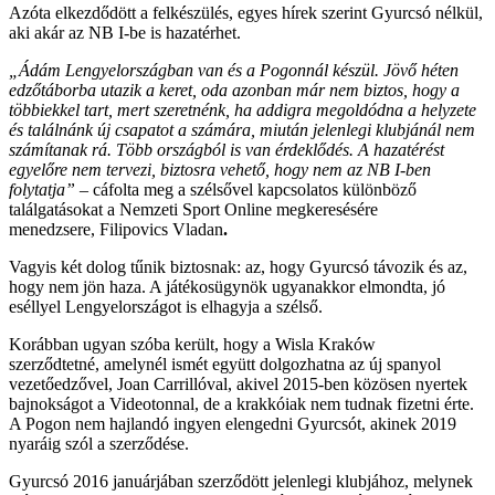
Azóta elkezdődött a felkészülés, egyes hírek szerint Gyurcsó nélkül,
aki akár az NB I-be is hazatérhet.
„Ádám Lengyelországban van és a Pogonnál készül. Jövő héten
edzőtáborba utazik a keret, oda azonban már nem biztos, hogy a
többiekkel tart, mert szeretnénk, ha addigra megoldódna a helyzete
és találnánk új csapatot a számára, miután jelenlegi klubjánál nem
számítanak rá. Több országból is van érdeklődés. A hazatérést
egyelőre nem tervezi, biztosra vehető, hogy nem az NB I-ben
folytatja”
– cáfolta meg a szélsővel kapcsolatos különböző
találgatásokat a Nemzeti Sport Online megkeresésére
menedzsere, Filipovics Vladan
.
Vagyis két dolog tűnik biztosnak: az, hogy Gyurcsó távozik és az,
hogy nem jön haza. A játékosügynök ugyanakkor elmondta, jó
eséllyel Lengyelországot is elhagyja a szélső.
Korábban ugyan szóba került, hogy a Wisla Kraków
szerződtetné, amelynél ismét együtt dolgozhatna az új spanyol
vezetőedzővel, Joan Carrillóval, akivel 2015-ben közösen nyertek
bajnokságot a Videotonnal, de a krakkóiak nem tudnak fizetni érte.
A Pogon nem hajlandó ingyen elengedni Gyurcsót, akinek 2019
nyaráig szól a szerződése.
Gyurcsó 2016 januárjában szerződött jelenlegi klubjához, melynek