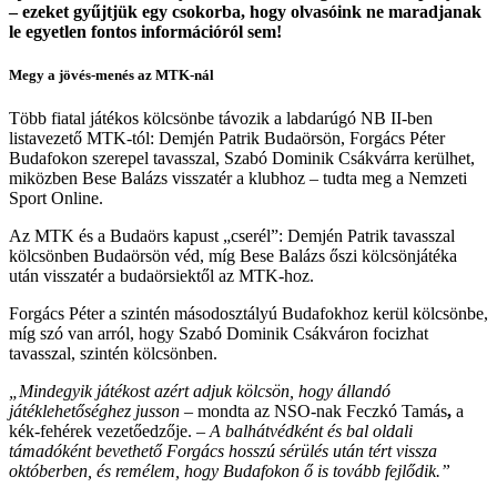
– ezeket gyűjtjük egy csokorba, hogy olvasóink ne maradjanak
le egyetlen fontos információról sem!
Megy a jövés-menés az MTK-nál
Több fiatal játékos kölcsönbe távozik a labdarúgó NB II-ben
listavezető MTK-tól: Demjén Patrik Budaörsön, Forgács Péter
Budafokon szerepel tavasszal, Szabó Dominik Csákvárra kerülhet,
miközben Bese Balázs visszatér a klubhoz – tudta meg a Nemzeti
Sport Online.
Az MTK és a Budaörs kapust „cserél”: Demjén Patrik
tavasszal
kölcsönben Budaörsön véd, míg Bese Balázs
őszi kölcsönjátéka
után visszatér a budaörsiektől az MTK-hoz.
Forgács Péter
a szintén másodosztályú Budafokhoz kerül kölcsönbe,
míg szó van arról, hogy Szabó Dominik Csákváron focizhat
tavasszal, szintén kölcsönben.
„Mindegyik játékost azért adjuk kölcsön, hogy állandó
játéklehetőséghez jusson
– mondta az NSO-nak Feczkó Tamás
,
a
kék-fehérek vezetőedzője. –
A balhátvédként és bal oldali
támadóként bevethető Forgács hosszú sérülés után tért vissza
októberben, és remélem, hogy Budafokon ő is tovább fejlődik.”