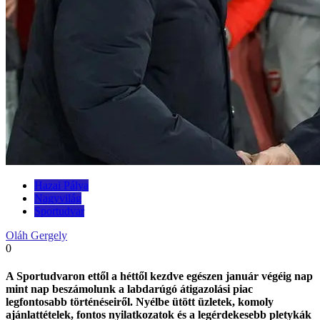
Hazai Pálya
Nagyvilág
Sportudvar
Oláh Gergely
0
A Sportudvaron ettől a héttől kezdve egészen január végéig nap
mint nap beszámolunk a labdarúgó átigazolási piac
legfontosabb történéseiről. Nyélbe ütött üzletek, komoly
ajánlattételek, fontos nyilatkozatok és a legérdekesebb pletykák