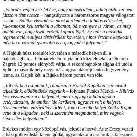
„Február végén lesz fél éve, hogy megsérültem, addig biztosan nem
játszom tétmeccsen
– hangsúlyozta a háromszoros magyar válogatott
csatár. –
Splitbe visszatérve most kezdem el a labdás edzéseket,
fokozatosan kell terhelni a lábamat, bármennyire is várom, az még
odébb van, hogy tiszta erőből kapura lőjek. Ez már a második
regenerációm súlyos térdsérülést követően, nincs értelme kapkodni,
még ha a vártnál gyorsabb is a gyógyulási folyamat.”
A Hajduk húsz fordulót követően a második helyen áll a
bajnokságban, a február elején folytatódó küzdelmeket a Dinamo
Zagreb 12 pontos előnyből várja. A rekordbajnokot aligha éri utol a
Split, a második hely megtartása ugyanakkor jelentős fegyvertény
lenne, az Osijek két, a Rijeka három pontra van tőle.
„Jól néz ki a csapatunk, ráadásul a Horvát Kupában is remekül
teljesítünk, elődöntősök vagyunk
– folytatta Futács Márkó. –
Kihívás
lesz visszaszerezni a helyemet, mert ragyogó labdarúgók a
vetélytársaim, de amikor ide kerültem, ugyanez volt a helyzet.
Novemberben edzőváltás történt, Joan Carrillo helyét Zeljko Kopic
vette át a kispadon, neki is szeretném megmutatni, mire vagyok
képes éles helyzetben.”
Érdekes módon egy középpályás, jelesül a horvát Ante Erceg vezeti
a házi góllövőlistát kilenc góllal, ugyanakkor a csatárok is kitesznek