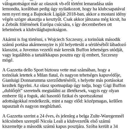
válogatottságot már az olaszok vb-ről történt lemaradása után
lemondta, korábban pedig úgy nyilatkozott, hogy ha klubcsapatával
nem nyeri meg a Bajnokok Ligáját 2018-ban, akkor a mostani idény
végén szögre akasztja a kesztyűt. Csak akkor játszana még kicsit, ha
a Zebrák fölérnének Európa csúcsára, s így decemberben ott
lehetnének a klubvilágbajnokságon.
Akármi is fog történni, s Wojciech Szczesny, a torinóiak második
számú portása akármennyire is jól helyettesíti a sérüléséből lábadozó
klasszist, a Juventus vezetői már keresik Buffon lehetséges utódját,
vagy legalábbis a tartalékkapus posztra egy új embert, Szczesny
mögé.
A Gazzetta dello Sport biztosra vette mai számában, hogy a
torinóiak letettek a Milan fiatal, és nagyon tehetséges kapuvédője,
Gianluigi Donnarumma szerződtetéséről, s helyette más portásokat
kezdtek figyelni. Az olasz sportnapilap úgy tudja, hogy Gigi Buffon
„dublőrjét” szeretnék megtalálni az illetékesek, vagyis egy olyan
emberre fáj a foguk, aki hasonló fizikai és sportszakmai
adottságokkal rendelkezik, mint a nagy előd: középmagas, kellően
tapasztalt és nagyon megbízható.
A Gazzetta szerint a 24 éves, és jelenleg a belga Zulte-Waregemnél
kölcsönben szereplő Nicola Leali a klubvezetők első számú
kiszemeltje a második számú kapus posztjára. Szóba került a 34