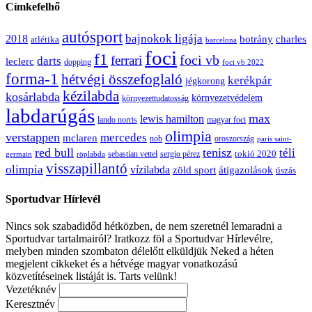
Címkefelhő
autósport
bajnokok ligája
2018
botrány
charles
atlétika
barcelona
foci
f1
ferrari
foci vb
darts
leclerc
dopping
foci vb 2022
forma-1
hétvégi összefoglaló
kerékpár
jégkorong
kézilabda
kosárlabda
környezetvédelem
környezettudatosság
labdarúgás
max
lewis hamilton
lando norris
magyar foci
olimpia
verstappen
mercedes
mclaren
oroszország
nob
paris saint-
red bull
tenisz
téli
sergio pérez
tokió 2020
röplabda
sebastian vettel
germain
visszapillantó
olimpia
vízilabda
átigazolások
zöld sport
úszás
Sportudvar Hírlevél
Nincs sok szabadidőd hétközben, de nem szeretnél lemaradni a
Sportudvar tartalmairól? Iratkozz föl a Sportudvar Hírlevélre,
melyben minden szombaton délelőtt elküldjük Neked a héten
megjelent cikkeket és a hétvége magyar vonatkozású
közvetítéseinek listáját is. Tarts velünk!
Vezetéknév
Keresztnév