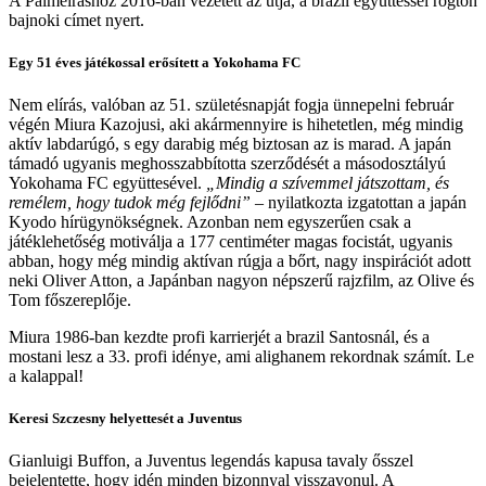
A Palmeirashoz 2016-ban vezetett az útja, a brazil együttessel rögtön
bajnoki címet nyert.
Egy 51 éves játékossal erősített a Yokohama FC
Nem elírás, valóban az 51. születésnapját fogja ünnepelni február
végén Miura Kazojusi, aki akármennyire is hihetetlen, még mindig
aktív labdarúgó, s egy darabig még biztosan az is marad. A japán
támadó ugyanis meghosszabbította szerződését a másodosztályú
Yokohama FC együttesével.
„Mindig a szívemmel játszottam, és
remélem, hogy tudok még fejlődni”
– nyilatkozta izgatottan a japán
Kyodo hírügynökségnek. Azonban nem egyszerűen csak a
játéklehetőség motiválja a 177 centiméter magas focistát, ugyanis
abban, hogy még mindig aktívan rúgja a bőrt, nagy inspirációt adott
neki Oliver Atton, a Japánban nagyon népszerű rajzfilm, az Olive és
Tom főszereplője.
Miura 1986-ban kezdte profi karrierjét a brazil Santosnál, és a
mostani lesz a 33. profi idénye, ami alighanem rekordnak számít. Le
a kalappal!
Keresi Szczesny helyettesét a Juventus
Gianluigi Buffon, a Juventus legendás kapusa tavaly ősszel
bejelentette, hogy idén minden bizonnyal visszavonul. A