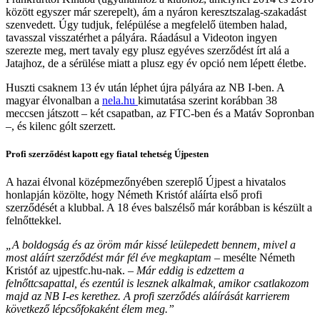
között egyszer már szerepelt), ám a nyáron keresztszalag-szakadást
szenvedett. Úgy tudjuk, felépülése a megfelelő ütemben halad,
tavasszal visszatérhet a pályára. Ráadásul a Videoton ingyen
szerezte meg, mert tavaly egy plusz egyéves szerződést írt alá a
Jatajhoz, de a sérülése miatt a plusz egy év opció nem lépett életbe.
Huszti csaknem 13 év után léphet újra pályára az NB I-ben. A
magyar élvonalban a
nela.hu
kimutatása szerint korábban 38
meccsen játszott – két csapatban, az FTC-ben és a Matáv Sopronban
–, és kilenc gólt szerzett.
Profi szerződést kapott egy fiatal tehetség Újpesten
A hazai élvonal középmezőnyében szereplő Újpest a hivatalos
honlapján közölte, hogy Németh Kristóf aláírta első profi
szerződését a klubbal. A 18 éves balszélső már korábban is készült a
felnőttekkel.
„A boldogság és az öröm már kissé leülepedett bennem, mivel a
most aláírt szerződést már fél éve megkaptam
– mesélte Németh
Kristóf
az ujpestfc.hu-nak. –
Már eddig is edzettem a
felnőttcsapattal, és ezentúl is lesznek alkalmak, amikor csatlakozom
majd az NB I-es kerethez. A profi szerződés aláírását karrierem
következő lépcsőfokaként élem meg.”