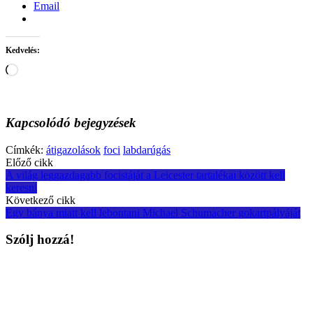
Email
Kedvelés:
Loading…
Kapcsolódó bejegyzések
Címkék:
átigazolások
foci
labdarúgás
Post
Előző cikk
A világ leggazdagabb focistáját a Leicester tartalékai között kell
navigation
keresni
Következő cikk
Egy bánya miatt kell lebontani Michael Schumacher gokartpályáját
Szólj hozzá!