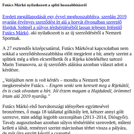
Futács Márkó nyilatkozott a spliti hosszabbításról
Eredeti megállapodását egy évvel meghosszabbítva, szerdán 2019
nyaráig érvényes szerződést írt alá a horvát élvonalban szereplő
Hajduk Splitnél a súlyos térdsérüléséből lassan teljesen felépülő
Futács Márkó,
aki nyilatkozott is az új szerződéséről a Nemzeti
Sportnak.
A 27 esztendős középcsatárral, Futács Márkóval kapcsolatban nem
sokkal a szerződéshosszabbítása előtt megjelent a hír, amely szerint a
splitiek még a télen elcserélhetik őt a Rijeka kötelékéhez tartozó
Marin Tomasovra, az új szerződés aláírása azonban választ adott a
kérdésre.
„Valójában nem is volt kérdés
– mondta a Nemzeti Sport
megkeresésére Futács. –
Engem senki sem keresett meg a Rijekától,
én is csak olvastam a hírt. Jól érzem magam a Hajduknál, örömmel
írtam alá 2019 nyaráig.”
Futács Márkó első horvátországi idényében együttesével
bronzérmes, ő maga 18 találattal gólkirály lett, kétszer annyi gólt
szerezve, mint addigi legjobb szezonjában (2013–2014, Diósgyőr).
Tavaly augusztusban azonban súlyos térdsérülést szenvedett, műteni
kellett a lábát, reményei szerint márciusban térhet vissza a pályára,
de már újra együtt készül a csapattal.