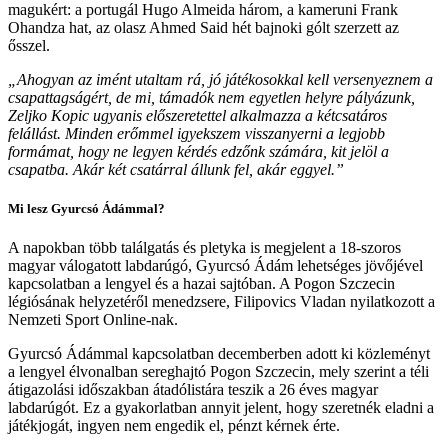
magukért: a portugál Hugo Almeida három, a kameruni Frank
Ohandza hat, az olasz Ahmed Said hét bajnoki gólt szerzett az
ősszel.
„Ahogyan az imént utaltam rá, jó játékosokkal kell versenyeznem a
csapattagságért, de mi, támadók nem egyetlen helyre pályázunk,
Zeljko Kopic ugyanis előszeretettel alkalmazza a kétcsatáros
felállást. Minden erőmmel igyekszem visszanyerni a legjobb
formámat, hogy ne legyen kérdés edzőnk számára, kit jelöl a
csapatba. Akár két csatárral állunk fel, akár eggyel.”
Mi lesz Gyurcsó Ádámmal?
A napokban több találgatás és pletyka is megjelent a 18-szoros
magyar válogatott labdarúgó, Gyurcsó Ádám lehetséges jövőjével
kapcsolatban a lengyel és a hazai sajtóban. A Pogon Szczecin
légiósának helyzetéről menedzsere, Filipovics Vladan nyilatkozott a
Nemzeti Sport Online-nak.
Gyurcsó Ádámmal kapcsolatban decemberben adott ki közleményt
a lengyel élvonalban sereghajtó Pogon Szczecin, mely szerint a téli
átigazolási időszakban átadólistára teszik a 26 éves magyar
labdarúgót. Ez a gyakorlatban annyit jelent, hogy szeretnék eladni a
játékjogát, ingyen nem engedik el, pénzt kérnek érte.