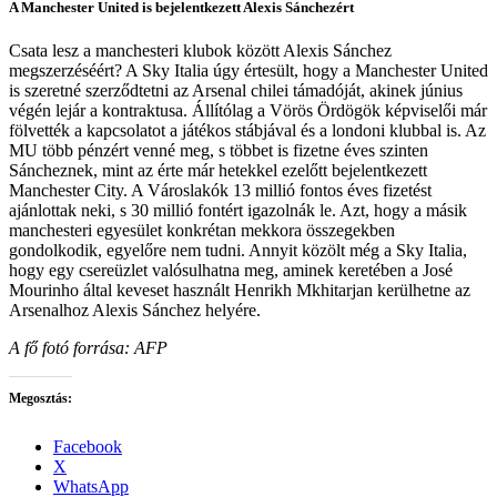
A Manchester United is bejelentkezett Alexis Sánchezért
Csata lesz a manchesteri klubok között Alexis Sánchez
megszerzéséért? A Sky Italia úgy értesült, hogy a Manchester United
is szeretné szerződtetni az Arsenal chilei támadóját, akinek június
végén lejár a kontraktusa. Állítólag a Vörös Ördögök képviselői már
fölvették a kapcsolatot a játékos stábjával és a londoni klubbal is. Az
MU több pénzért venné meg, s többet is fizetne éves szinten
Sáncheznek, mint az érte már hetekkel ezelőtt bejelentkezett
Manchester City. A Városlakók 13 millió fontos éves fizetést
ajánlottak neki, s 30 millió fontért igazolnák le. Azt, hogy a másik
manchesteri egyesület konkrétan mekkora összegekben
gondolkodik, egyelőre nem tudni. Annyit közölt még a Sky Italia,
hogy egy csereüzlet valósulhatna meg, aminek keretében a José
Mourinho által keveset használt Henrikh Mkhitarjan kerülhetne az
Arsenalhoz Alexis Sánchez helyére.
A fő fotó forrása: AFP
Megosztás:
Facebook
X
WhatsApp