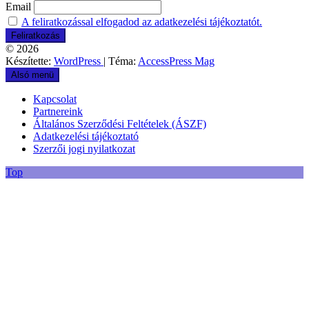
Email
A feliratkozással elfogadod az adatkezelési tájékoztatót.
© 2026
Készítette:
WordPress
| Téma:
AccessPress Mag
Alsó menü
Kapcsolat
Partnereink
Általános Szerződési Feltételek (ÁSZF)
Adatkezelési tájékoztató
Szerzői jogi nyilatkozat
Top