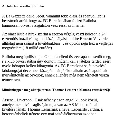
Az Interhez kerülhet Rafinha
A La Gazzetta dello Sport, valamint több olasz és spanyol lap is
beszámolt arról, hogy az FC Barcelonában focizó Rafinha
hamarosan orvosi vizsgálaton vesz részt az Internél.
Az olasz klub a hírek szerint a szezon végéig veszi kölcsön a 24
esztendős brazil válogatott középpályást – akire Ernesto Valverde
állítólag nem számít a továbbiakban –, és opciós joga lesz a végleges
megvételére (18 millió euróért).
Rafinha még áprilisban, a Granada elleni összecsapáson sérült meg,
s a klub orvosi stábja úgy döntött, műteni kell a játékos térdét, ezért
nyolc hónapot kellett kihagynia. Az FC Barcelona saját nevelésű
labdarúgóját december közepén már játékra alkalmas állapotúnak
nyilvánították az orvosok, ennek ellenére még nem térhetett vissza
tétmeccsen.
Mindenképpen meg akarja tartani Thomas Lemart a Monaco vezetőedzője
Arsenal, Liverpool. Csak néhány azon angol klubok közül,
amelyeknek kívánságlistáján rajta van az AS Monaco fiatal
kíválóságának, Thomas Lemarnak a neve. Leonardo Jardim, a
hercegségbeliek trénere egy mai sajtótájékoztatón azonban