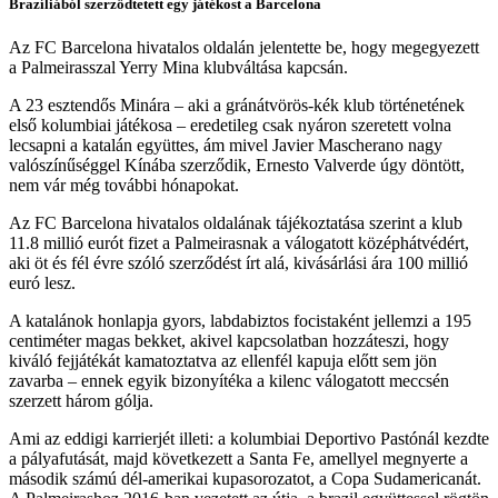
Brazíliából szerződtetett egy játékost a Barcelona
Az FC Barcelona hivatalos oldalán jelentette be, hogy megegyezett
a Palmeirasszal Yerry Mina klubváltása kapcsán.
A 23 esztendős Minára – aki a gránátvörös-kék klub történetének
első kolumbiai játékosa – eredetileg csak nyáron szeretett volna
lecsapni a katalán együttes, ám mivel Javier Mascherano nagy
valószínűséggel Kínába szerződik, Ernesto Valverde úgy döntött,
nem vár még további hónapokat.
Az FC Barcelona hivatalos oldalának tájékoztatása szerint a klub
11.8 millió eurót fizet a Palmeirasnak a válogatott középhátvédért,
aki öt és fél évre szóló szerződést írt alá, kivásárlási ára 100 millió
euró lesz.
A katalánok honlapja gyors, labdabiztos focistaként jellemzi a 195
centiméter magas bekket, akivel kapcsolatban hozzáteszi, hogy
kiváló fejjátékát kamatoztatva az ellenfél kapuja előtt sem jön
zavarba – ennek egyik bizonyítéka a kilenc válogatott meccsén
szerzett három gólja.
Ami az eddigi karrierjét illeti: a kolumbiai Deportivo Pastónál kezdte
a pályafutását, majd következett a Santa Fe, amellyel megnyerte a
második számú dél-amerikai kupasorozatot, a Copa Sudamericanát.