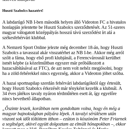
Huszti Szabolcs hazatért!
A labdarúgó NB I-ben második helyen álló Videoton FC a hivatalos
honlapján jelentette be Huszti Szabolcs szerződtetését. Az 51-szeres
magyar válogatott középpályás hosszú távú szerződést írt alá a
székesfehérvári klubbal.
A Nemzeti Sport Online jelezte még december 18-án, hogy Huszti
Szabolcs a tavasszal akár visszatérhet az NB I-be. Akkor még arról
szólt a fáma, hogy első profi klubjánál, a Ferencvárosnál kerülhet
ismét képbe (a közelmúltban egyszer már próbálkozott a
hazacsábításával az FTC), de azt nem volt nehéz megjósolni, hogy
ha a zöld-fehérekkel nincs egyezség, akkor a Videoton jöhet szóba.
A hazai sportnapilap szerdán fehérvári labdarúgóktól úgy értesült,
hogy Huszti Szabolcs érkezését már tényként kezelik a klubnál. A
34 éves játékos tavaly nyáron térdműtéten esett át, így egyelőre
nincs bevethető állapotban.
„Őszinte leszek, korábban nem gondoltam volna, hogy én még a
magyar bajnokságban pályára lépek. A tavalyi sérülésem után
viszont sok időt töltöttem itthon – ezúton is köszönöm Peter Friarnek
a segítséget, akivel együtt dolgoztam az elmúlt hónapokban –, ekkor