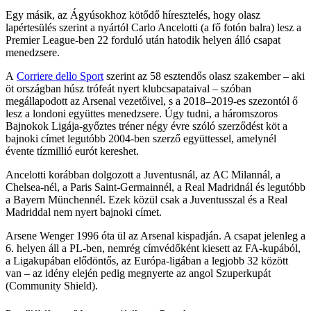
Egy másik, az Ágyúsokhoz kötődő híresztelés, hogy olasz
lapértesülés szerint a nyártól Carlo Ancelotti (a fő fotón balra) lesz a
Premier League-ben 22 forduló után hatodik helyen álló csapat
menedzsere.
A
Corriere dello Sport
szerint az 58 esztendős olasz szakember – aki
öt országban húsz trófeát nyert klubcsapataival – szóban
megállapodott az Arsenal vezetőivel, s a 2018–2019-es szezontól ő
lesz a londoni együttes menedzsere. Úgy tudni, a háromszoros
Bajnokok Ligája-győztes tréner négy évre szóló szerződést köt a
bajnoki címet legutóbb 2004-ben szerző együttessel, amelynél
évente tízmillió eurót kereshet.
Ancelotti korábban dolgozott a Juventusnál, az AC Milannál, a
Chelsea-nél, a Paris Saint-Germainnél, a Real Madridnál és legutóbb
a Bayern Münchennél. Ezek közül csak a Juventusszal és a Real
Madriddal nem nyert bajnoki címet.
Arsene Wenger 1996 óta ül az Arsenal kispadján. A csapat jelenleg a
6. helyen áll a PL-ben, nemrég címvédőként kiesett az FA-kupából,
a Ligakupában elődöntős, az Európa-ligában a legjobb 32 között
van – az idény elején pedig megnyerte az angol Szuperkupát
(Community Shield).