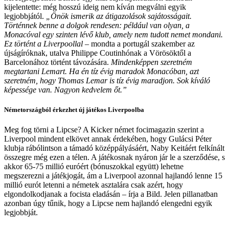
kijelentette: még hosszú ideig nem kíván megválni egyik
legjobbjától.
„Önök ismerik az átigazolások sajátosságait.
Történnek benne a dolgok rendesen: például van olyan, a
Monacóval egy szinten lévő klub, amely nem tudott nemet mondani.
Ez történt a Liverpoollal
– mondta a portugál szakember az
újságíróknak, utalva Philippe Coutinhónak a Vörösöktől a
Barcelonához történt távozására.
Mindenképpen szeretném
megtartani Lemart. Ha én tíz évig maradok Monacóban, azt
szeretném, hogy Thomas Lemar is tíz évig maradjon. Sok kíváló
képessége van. Nagyon kedvelem őt.”
Németországból érkezhet új játékos Liverpoolba
Meg fog törni a Lipcse? A Kicker német focimagazin szerint a
Liverpool mindent elkövet annak érdekében, hogy Gulácsi Péter
klubja rábólintson a támadó középpályásáért, Naby Keitáért felkínált
összegre még ezen a télen. A játékosnak nyáron jár le a szerződése, s
akkor 65-75 millió euróért (bónuszokkal együtt) lehetne
megszerezni a játékjogát, ám a Liverpool azonnal hajlandó lenne 15
millió eurót letenni a németek asztalára csak azért, hogy
elgondolkodjanak a focista eladásán – írja a Bild. Jelen pillanatban
azonban úgy tűnik, hogy a Lipcse nem hajlandó elengedni egyik
legjobbját.