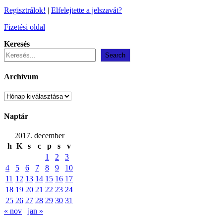
Regisztrálok!
|
Elfelejtette a jelszavát?
Fizetési oldal
Keresés
Search
Archívum
Archívum
Naptár
2017. december
h
K
s
c
p
s
v
1
2
3
4
5
6
7
8
9
10
11
12
13
14
15
16
17
18
19
20
21
22
23
24
25
26
27
28
29
30
31
« nov
jan »