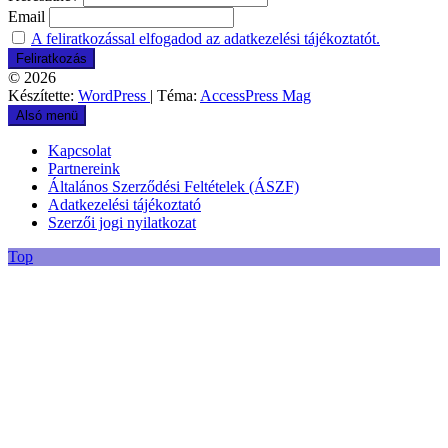
Email
A feliratkozással elfogadod az adatkezelési tájékoztatót.
© 2026
Készítette:
WordPress
| Téma:
AccessPress Mag
Alsó menü
Kapcsolat
Partnereink
Általános Szerződési Feltételek (ÁSZF)
Adatkezelési tájékoztató
Szerzői jogi nyilatkozat
Top