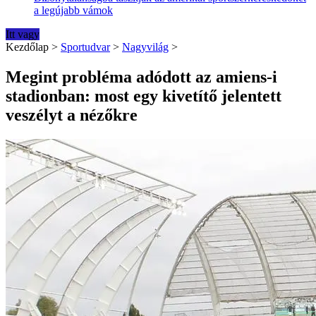
a legújabb vámok
Itt vagy
Kezdőlap
>
Sportudvar
>
Nagyvilág
>
Megint probléma adódott az amiens-i
stadionban: most egy kivetítő jelentett
veszélyt a nézőkre