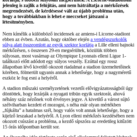
jelenleg is zajlik a felújítás, ami nem hátráltatja a mérkőzések
megrendezését, de kérdésessé vált az újabb probléma után,
hogy a továbbiakban is lehet-e meccseket játszani a
létesítményben.
Nem kímélik a különböző incidensek az amiens-i Licorne-stadiont
ebben az évben. Azután, hogy október elején
a vendégszurkolók
súlya alatt összeomlott az egyik szektor korlátja
a Lille elleni bajnoki
mérkőzésen, s összesen 29-en megsérültek, közülük többen
súlyosan, most vasárnap az Olympique Lyonnais elleni Ligue 1-
találkozó előtt adódott egy súlyos veszély. Ezúttal egy rossz
állapotban lévő kivetítő okozott riadalmat a stadion üzemeltetőinek
körében, fölmerült ugyanis annak a lehetősége, hogy a nagyméretű
eszköz le fog esni a helyéről.
A stadion műszaki személyzetének vezetői elővigyázatosságból úgy
döntöttek, hogy lezárják a nyugati tribün egyik szektorát, ahová
néhány száz nézőnek volt érvényes jegye. A kivetítő a várost sújtó
szélviharban kezdett el mozogni, s néha már olyan mértékben
„fújkálta” a hatalmas szél, hogy valós volt annak lehetősége, hogy a
kijelző leszakad a helyéről. A Lyon elleni mérkőzés kezdésében nem
okozott csúszást a probléma, a kezdő sípszóra az eredetileg kitűzött
15 órás időpontban került sor.