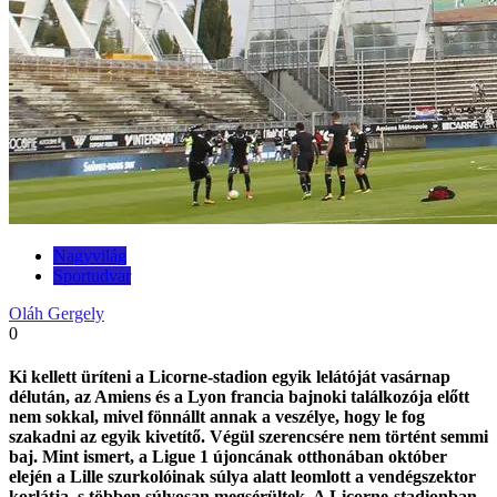
Nagyvilág
Sportudvar
Oláh Gergely
0
Ki kellett üríteni a Licorne-stadion egyik lelátóját vasárnap
délután, az Amiens és a Lyon francia bajnoki találkozója előtt
nem sokkal, mivel fönnállt annak a veszélye, hogy le fog
szakadni az egyik kivetítő. Végül szerencsére nem történt semmi
baj. Mint ismert, a Ligue 1 újoncának otthonában október
elején a Lille szurkolóinak súlya alatt leomlott a vendégszektor
korlátja, s többen súlyosan megsérültek. A Licorne-stadionban