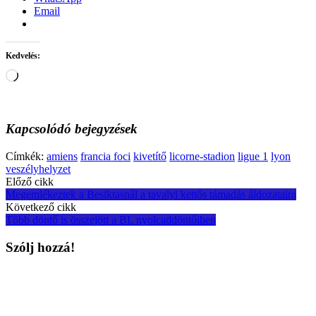
Email
Kedvelés:
Loading…
Kapcsolódó bejegyzések
Címkék:
amiens
francia foci
kivetítő
licorne-stadion
ligue 1
lyon
veszélyhelyzet
Post
Előző cikk
Megemlékeztek a Besiktasnál a tavalyi kettős támadás áldozataira
navigation
Következő cikk
Több döntő is összejött a BL nyolcaddöntőiben
Szólj hozzá!