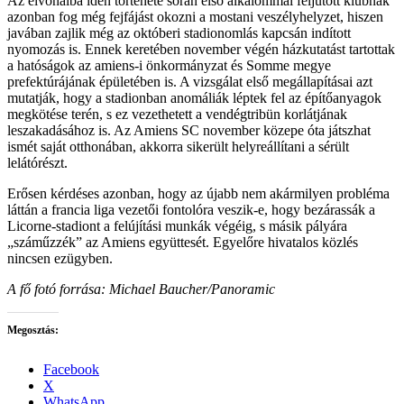
Az élvonalba idén története során első alkalommal feljutott klubnak
azonban fog még fejfájást okozni a mostani veszélyhelyzet, hiszen
javában zajlik még az októberi stadionomlás kapcsán indított
nyomozás is. Ennek keretében november végén házkutatást tartottak
a hatóságok az amiens-i önkormányzat és Somme megye
prefektúrájának épületében is. A vizsgálat első megállapításai azt
mutatják, hogy a stadionban anomáliák léptek fel az építőanyagok
megkötése terén, s ez vezethetett a vendégtribün korlátjának
leszakadásához is. Az Amiens SC november közepe óta játszhat
ismét saját otthonában, akkorra sikerült helyreállítani a sérült
lelátórészt.
Erősen kérdéses azonban, hogy az újabb nem akármilyen probléma
láttán a francia liga vezetői fontolóra veszik-e, hogy bezárassák a
Licorne-stadiont a felújítási munkák végéig, s másik pályára
„száműzzék” az Amiens együttesét. Egyelőre hivatalos közlés
nincsen ezügyben.
A fő fotó forrása: Michael Baucher/Panoramic
Megosztás:
Facebook
X
WhatsApp