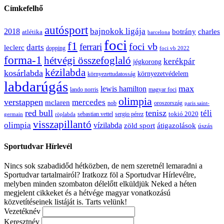
Címkefelhő
autósport
bajnokok ligája
2018
botrány
charles
atlétika
barcelona
foci
f1
ferrari
foci vb
darts
leclerc
dopping
foci vb 2022
forma-1
hétvégi összefoglaló
kerékpár
jégkorong
kézilabda
kosárlabda
környezetvédelem
környezettudatosság
labdarúgás
max
lewis hamilton
lando norris
magyar foci
olimpia
verstappen
mercedes
mclaren
oroszország
nob
paris saint-
red bull
tenisz
téli
sergio pérez
tokió 2020
röplabda
sebastian vettel
germain
visszapillantó
olimpia
vízilabda
átigazolások
zöld sport
úszás
Sportudvar Hírlevél
Nincs sok szabadidőd hétközben, de nem szeretnél lemaradni a
Sportudvar tartalmairól? Iratkozz föl a Sportudvar Hírlevélre,
melyben minden szombaton délelőtt elküldjük Neked a héten
megjelent cikkeket és a hétvége magyar vonatkozású
közvetítéseinek listáját is. Tarts velünk!
Vezetéknév
Keresztnév