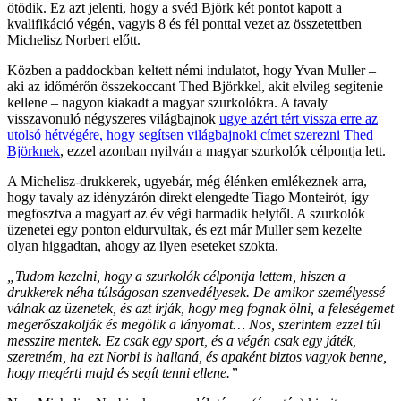
ötödik. Ez azt jelenti, hogy a svéd Björk két pontot kapott a
kvalifikáció végén, vagyis 8 és fél ponttal vezet az összetettben
Michelisz Norbert előtt.
Közben a paddockban keltett némi indulatot, hogy Yvan Muller –
aki az időmérőn összekoccant Thed Björkkel, akit elvileg segítenie
kellene – nagyon kiakadt a magyar szurkolókra. A tavaly
visszavonuló négyszeres világbajnok
ugye azért tért vissza erre az
utolsó hétvégére, hogy segítsen világbajnoki címet szerezni Thed
Björknek
, ezzel azonban nyilván a magyar szurkolók célpontja lett.
A Michelisz-drukkerek, ugyebár, még élénken emlékeznek arra,
hogy tavaly az idényzárón direkt elengedte Tiago Monteirót, így
megfosztva a magyart az év végi harmadik helytől. A szurkolók
üzenetei egy ponton eldurvultak, és ezt már Muller sem kezelte
olyan higgadtan, ahogy az ilyen eseteket szokta.
„Tudom kezelni, hogy a szurkolók célpontja lettem, hiszen a
drukkerek néha túlságosan szenvedélyesek. De amikor személyessé
válnak az üzenetek, és azt írják, hogy meg fognak ölni, a feleségemet
megerőszakolják és megölik a lányomat… Nos, szerintem ezzel túl
messzire mentek. Ez csak egy sport, és a végén csak egy játék,
szeretném, ha ezt Norbi is hallaná, és apaként biztos vagyok benne,
hogy megérti majd és segít tenni ellene.”