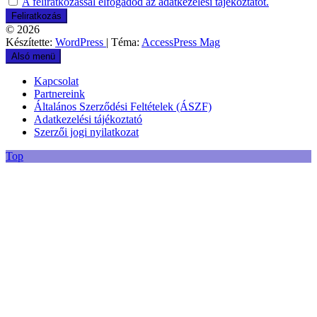
A feliratkozással elfogadod az adatkezelési tájékoztatót.
© 2026
Készítette:
WordPress
| Téma:
AccessPress Mag
Alsó menü
Kapcsolat
Partnereink
Általános Szerződési Feltételek (ÁSZF)
Adatkezelési tájékoztató
Szerzői jogi nyilatkozat
Top