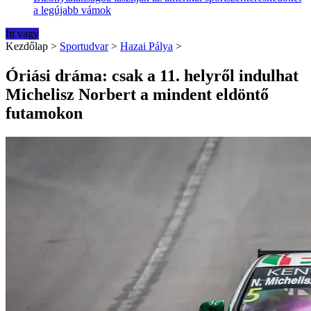
a legújabb vámok
Itt vagy
Kezdőlap
>
Sportudvar
>
Hazai Pálya
>
Óriási dráma: csak a 11. helyről indulhat
Michelisz Norbert a mindent eldöntő
futamokon