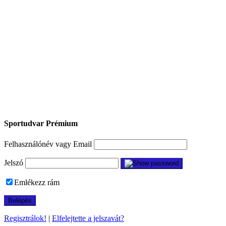
Sportudvar Prémium
Felhasználónév vagy Email
Jelszó
Emlékezz rám
Regisztrálok!
|
Elfelejtette a jelszavát?