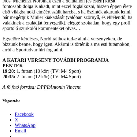
Nos, Michelisz Norbinak ezen a délutánon (és estén) kicsit
fontosabb dolga is akadt, mint ezzel foglalkozni, hiszen éppen élete
első világbajnoki címéért szállt harcba, s ha őszinték akarunk lenni,
bár megértjük Muller kiakadását (valóban szörnyű, és elítélendő, ha
valakinek a családját fenyegetik), eléggé szokatlan, hogy egy profi
sportoló szurkolói kommenteket olvas…
Egyelőre kérdéses, Norbi rajthoz tud-e állni a versenyeken, de
bízzunk benne, hogy igen. Akármi is történik a ma esti futamokon,
arról a Sportudvar hírt fog adni.
A KATARI VERSENY TOVÁBBI PROGRAMJA
PÉNTEK
19:20:
1. futam (10 kör) (TV: M4 Sport)
20:35:
2. futam (12 kör) (TV: M4 Sport)
A fő fotó forrása: DPPI/Antonin Vincent
Megosztás:
Facebook
X
WhatsApp
Email