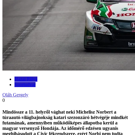
Hazai Pálya
Sportudvar
Oláh Gergely
0
Mindössze a 11. helyről vághat neki Michelisz Norbert a
túraautó-világbajnokság katari szezonzáró hétvégéje mindkét
futamának, amennyiben működőképes állapotba kerül a
magyar versenyző Hondája. Az időmérő edzésen ugyanis
meghibásodott a Civic fékrendszere, ezért Norbi nem tudta