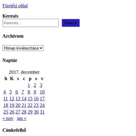
Fizetési oldal
Keresés
Search
Archívum
Archívum
Naptár
2017. december
h
K
s
c
p
s
v
1
2
3
4
5
6
7
8
9
10
11
12
13
14
15
16
17
18
19
20
21
22
23
24
25
26
27
28
29
30
31
« nov
jan »
Címkefelhő