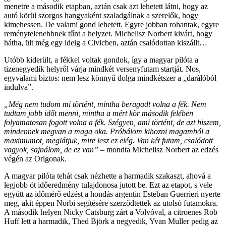
menetre a második etapban, aztán csak azt lehetett látni, hogy az
autó körül szorgos hangyaként szaladgálnak a szerelők, hogy
kimehessen. De valami gond lehetett. Egyre jobban rohantak, egyre
reménytelenebbnek tűnt a helyzet. Michelisz Norbert kivárt, hogy
hátha, ült még egy ideig a Civicben, aztán csalódottan kiszállt…
Utóbb kiderült, a fékkel voltak gondok, így a magyar pilóta a
tizenegyedik helyről várja mindkét versenyfutam startját. Nos,
egyvalami biztos: nem lesz könnyű dolga mindkétszer a „darálóból
indulva”.
„Még nem tudom mi történt, mintha beragadt volna a fék. Nem
tudtam jobb időt menni, mintha a mért kör második felében
folyamatosan fogott volna a fék. Szégyen, ami történt, de azt hiszem,
mindennek megvan a maga oka. Próbálom kihozni magamból a
maximumot, meglátjuk, mire lesz ez elég. Van két futam, csalódott
vagyok, sajnálom, de ez van”
– mondta Michelisz Norbert az edzés
végén az Origonak.
A magyar pilóta tehát csak nézhette a harmadik szakaszt, ahová a
legjobb öt időeredmény tulajdonosa jutott be. Ezt az etapot, s vele
együtt az időmérő edzést a hondás argentin Esteban Guerrieri nyerte
meg, akit éppen Norbi segítésére szerződtettek az utolsó futamokra.
A második helyen Nicky Catsburg zárt a Volvóval, a citroenes Rob
Huff lett a harmadik, Thed Björk a negyedik, Yvan Muller pedig az