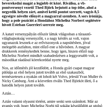
beverekedni magát a legjobb öt közé. Riválisa, a vb-
pontversenyt vezető Thed Björk bejutott a top ötbe, ahol a
negyedik helyen zárt, amivel kettő pontot szerzett, vagyis 8,5
egységre növelte előnyét a magyarral szemben. A sors iróniája,
hogy a pole pozíciót a Hondához Michelisz Norbert segítésére
hívott Esteban Guerrieri szerezte meg.
A katari versenypályán először láttuk világosban a túraautó-
világbajnokság versenyzőit, s a nagy kérdés az volt, vajon
ugyanazok lesznek-e az erőviszonyok a napsütésben, jóval
melegebb aszfalton, mint előző este a hűvösben. A magyar
drukkerek reménykedtek benne, hogy igen, hiszen előző nap
Michelisz Norbert mindkét szabadedzésen a leggyorsabb volt, a
másodikat ráadásul körrekorddal nyerte meg.
Nos, az időmérés jól kezdődött, a Honda gyári csapat magyar
pilótája az első helyen jutott tovább az első szakaszból,
természetesen a nyakán ott loholt két Volvo, jelesül Yvan Muller és
Nicky Catsburg. Ami a közvetlen rivális Thed Björköt illeti, ő a
hatodik helyen jutott tovább.
Aztán…
Aztán valami olyasmi történt, amire senki sem számított. Már az
gyanús volt, hogy Michelisz Norbi túl sokáig készülődött az utolsó