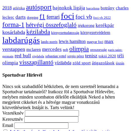
autósport
bajnokok ligája
2018
botrány
charles
atlétika
barcelona
foci
f1
ferrari
foci vb
darts
leclerc
dopping
foci vb 2022
forma-1
hétvégi összefoglaló
kerékpár
jégkorong
kézilabda
kosárlabda
környezetvédelem
környezettudatosság
labdarúgás
max
lewis hamilton
lando norris
magyar foci
olimpia
verstappen
mercedes
mclaren
oroszország
nob
paris saint-
red bull
tenisz
téli
sergio pérez
tokió 2020
röplabda
sebastian vettel
germain
visszapillantó
olimpia
vízilabda
átigazolások
zöld sport
úszás
Sportudvar Hírlevél
Nincs sok szabadidőd hétközben, de nem szeretnél lemaradni a
Sportudvar tartalmairól? Iratkozz föl a Sportudvar Hírlevélre,
melyben minden szombaton délelőtt elküldjük Neked a héten
megjelent cikkeket és a hétvége magyar vonatkozású
közvetítéseinek listáját is. Tarts velünk!
Vezetéknév
Keresztnév
Email