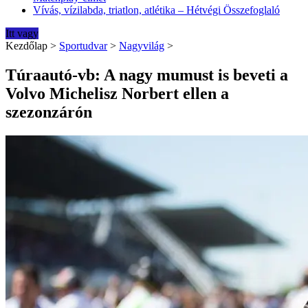
Vívás, vízilabda, triatlon, atlétika – Hétvégi Összefoglaló
Itt vagy
Kezdőlap
>
Sportudvar
>
Nagyvilág
>
Túraautó-vb: A nagy mumust is beveti a
Volvo Michelisz Norbert ellen a
szezonzárón