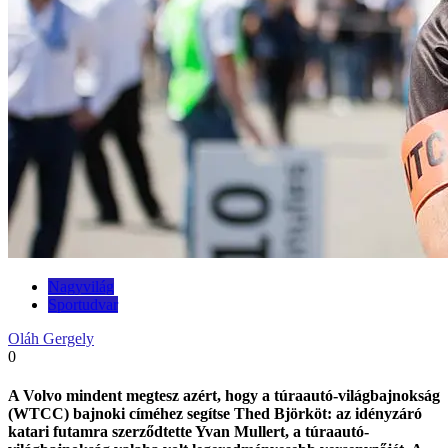
Nagyvilág
Sportudvar
Oláh Gergely
0
A Volvo mindent megtesz azért, hogy a túraautó-világbajnokság
(WTCC) bajnoki címéhez segítse Thed Björköt: az idényzáró
katari futamra szerződtette Yvan Mullert, a túraautó-