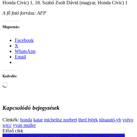
Honda Civic) 1, 18. Szabó Zsolt Dávid (magyar, Honda Civic) 1
A fő fotó forrása: AFP
Megosztás:
Facebook
X
WhatsApp
Email
Kedvelés:
Loading…
Kapcsolódó bejegyzések
Címkék:
honda
katar
michelisz norbert
thed björk
túraautó-vb
volvo
wtcc
yvan muller
Post
Előző cikk
Több érdekes meccs is lesz a darts-vb első fordulójában – íme a