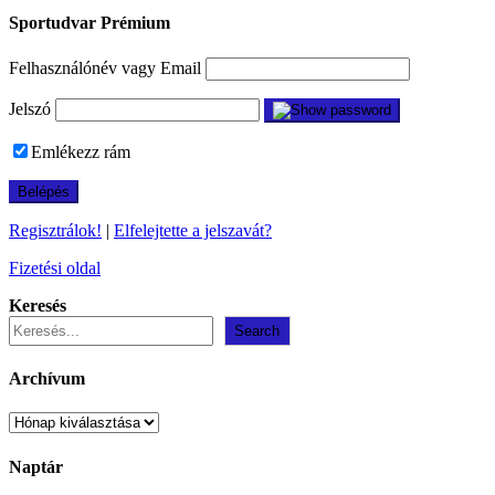
Sportudvar Prémium
Felhasználónév vagy Email
Jelszó
Emlékezz rám
Regisztrálok!
|
Elfelejtette a jelszavát?
Fizetési oldal
Keresés
Search
Archívum
Archívum
Naptár