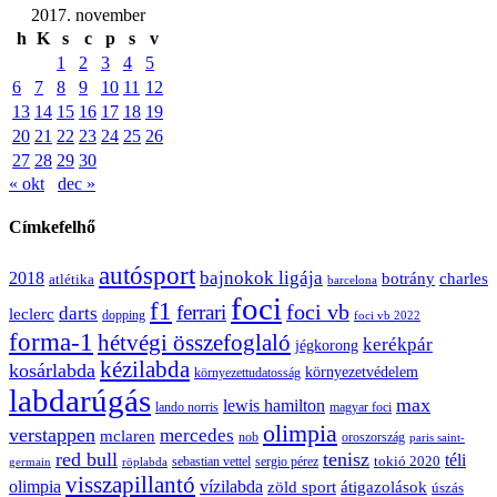
2017. november
h
K
s
c
p
s
v
1
2
3
4
5
6
7
8
9
10
11
12
13
14
15
16
17
18
19
20
21
22
23
24
25
26
27
28
29
30
« okt
dec »
Címkefelhő
autósport
bajnokok ligája
2018
botrány
charles
atlétika
barcelona
foci
f1
ferrari
foci vb
darts
leclerc
dopping
foci vb 2022
forma-1
hétvégi összefoglaló
kerékpár
jégkorong
kézilabda
kosárlabda
környezetvédelem
környezettudatosság
labdarúgás
max
lewis hamilton
lando norris
magyar foci
olimpia
verstappen
mercedes
mclaren
oroszország
nob
paris saint-
red bull
tenisz
téli
sergio pérez
tokió 2020
röplabda
sebastian vettel
germain
visszapillantó
olimpia
vízilabda
átigazolások
zöld sport
úszás