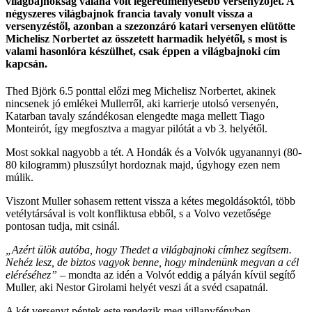
világbajnokság valaha volt legeredményesebb versenyzőjét. A
négyszeres világbajnok francia tavaly vonult vissza a
versenyzéstől, azonban a szezonzáró katari versenyen elütötte
Michelisz Norbertet az összetett harmadik helyétől, s most is
valami hasonlóra készülhet, csak éppen a világbajnoki cím
kapcsán.
Thed Björk 6.5 ponttal előzi meg Michelisz Norbertet, akinek
nincsenek jó emlékei Mullerről, aki karrierje utolsó versenyén,
Katarban tavaly szándékosan elengedte maga mellett Tiago
Monteirót, így megfosztva a magyar pilótát a vb 3. helyétől.
Most sokkal nagyobb a tét. A Hondák és a Volvók ugyanannyi (80-
80 kilogramm) pluszsúlyt hordoznak majd, úgyhogy ezen nem
múlik.
Viszont Muller sohasem rettent vissza a kétes megoldásoktól, több
vetélytársával is volt konfliktusa ebből, s a Volvo vezetősége
pontosan tudja, mit csinál.
„Azért ülök autóba, hogy Thedet a világbajnoki címhez segítsem.
Nehéz lesz, de biztos vagyok benne, hogy mindenünk megvan a cél
eléréséhez”
– mondta az idén a Volvót eddig a pályán kívül segítő
Muller, aki Nestor Girolami helyét veszi át a svéd csapatnál.
A két versenyt péntek este rendezik meg villanyfényben.