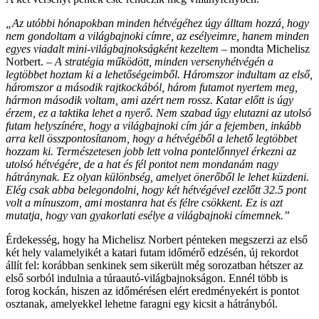
„Az utóbbi hónapokban minden hétvégéhez úgy álltam hozzá, hogy
nem gondoltam a világbajnoki címre, az esélyeimre, hanem minden
egyes viadalt mini-világbajnokságként kezeltem
– mondta Michelisz
Norbert. –
A stratégia működött, minden versenyhétvégén a
legtöbbet hoztam ki a lehetőségeimből. Háromszor indultam az első,
háromszor a második rajtkockából, három futamot nyertem meg,
hármon második voltam, ami azért nem rossz. Katar előtt is úgy
érzem, ez a taktika lehet a nyerő. Nem szabad úgy elutazni az utolsó
futam helyszínére, hogy a világbajnoki cím jár a fejemben, inkább
arra kell összpontosítanom, hogy a hétvégéből a lehető legtöbbet
hozzam ki. Természetesen jobb lett volna pontelőnnyel érkezni az
utolsó hétvégére, de a hat és fél pontot nem mondanám nagy
hátránynak. Ez olyan különbség, amelyet önerőből le lehet küzdeni.
Elég csak abba belegondolni, hogy két hétvégével ezelőtt 32.5 pont
volt a mínuszom, ami mostanra hat és félre csökkent. Ez is azt
mutatja, hogy van gyakorlati esélye a világbajnoki címemnek.”
Érdekesség, hogy ha Michelisz Norbert pénteken megszerzi az első
két hely valamelyikét a katari futam időmérő edzésén, új rekordot
állít fel: korábban senkinek sem sikerült még sorozatban hétszer az
első sorból indulnia a túraautó-világbajnokságon. Ennél több is
forog kockán, hiszen az időmérésen elért eredményekért is pontot
osztanak, amelyekkel lehetne faragni egy kicsit a hátrányból.