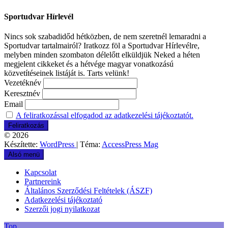
Sportudvar Hírlevél
Nincs sok szabadidőd hétközben, de nem szeretnél lemaradni a
Sportudvar tartalmairól? Iratkozz föl a Sportudvar Hírlevélre,
melyben minden szombaton délelőtt elküldjük Neked a héten
megjelent cikkeket és a hétvége magyar vonatkozású
közvetítéseinek listáját is. Tarts velünk!
Vezetéknév
Keresztnév
Email
A feliratkozással elfogadod az adatkezelési tájékoztatót.
© 2026
Készítette:
WordPress
| Téma:
AccessPress Mag
Alsó menü
Kapcsolat
Partnereink
Általános Szerződési Feltételek (ÁSZF)
Adatkezelési tájékoztató
Szerzői jogi nyilatkozat
Top