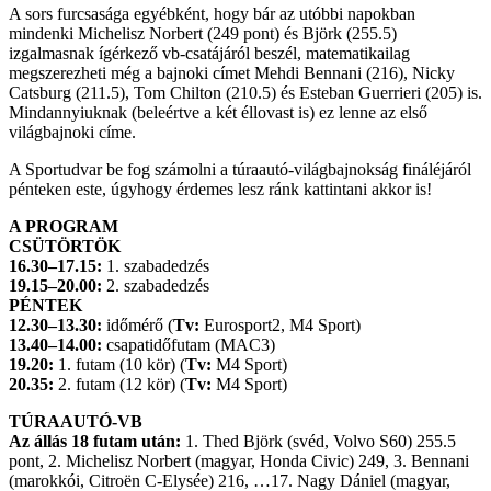
A sors furcsasága egyébként, hogy bár az utóbbi napokban
mindenki Michelisz Norbert (249 pont) és Björk (255.5)
izgalmasnak ígérkező vb-csatájáról beszél, matematikailag
megszerezheti még a bajnoki címet Mehdi Bennani (216), Nicky
Catsburg (211.5), Tom Chilton (210.5) és Esteban Guerrieri (205) is.
Mindannyiuknak (beleértve a két éllovast is) ez lenne az első
világbajnoki címe.
A Sportudvar be fog számolni a túraautó-világbajnokság fináléjáról
pénteken este, úgyhogy érdemes lesz ránk kattintani akkor is!
A PROGRAM
CSÜTÖRTÖK
16.30–17.15:
1. szabadedzés
19.15–20.00:
2. szabadedzés
PÉNTEK
12.30–13.30:
időmérő (
Tv:
Eurosport2,
M4 Sport)
13.40–14.00:
csapatidőfutam (MAC3)
19.20:
1. futam (10 kör) (
Tv:
M4 Sport)
20.35:
2. futam (12 kör) (
Tv:
M4 Sport)
TÚRAAUTÓ-VB
Az állás 18 futam után:
1. Thed Björk (svéd, Volvo S60) 255.5
pont, 2. Michelisz Norbert (magyar, Honda Civic) 249, 3. Bennani
(marokkói, Citroën C-Elysée) 216, …17. Nagy Dániel (magyar,