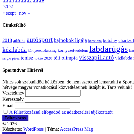
23
24
25
26
27
28
29
30
31
« szept
nov »
Címkefelhő
autósport
bajnokok ligája
2018
botrány
charles 
atlétika
barcelona
labdarúgás
kézilabda
környezetvédelem
környezettudatosság
lan
visszapillantó
tenisz
téli olimpia
vízilabda
sergio pérez
tokió 2020
Sportudvar Hírlevél
Nincs sok szabadidőd hétközben, de nem szeretnél lemaradni a Sportud
hétvége magyar vonatkozású közvetítéseinek listáját is. Tarts velünk!
Vezetéknév
Keresztnév
Email
A feliratkozással elfogadod az adatkezelési tájékoztatót.
© 2026
Készítette:
WordPress
| Téma:
AccessPress Mag