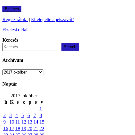
Regisztrálok!
|
Elfelejtette a jelszavát?
Fizetési oldal
Keresés
Search
Archívum
Archívum
Naptár
2017. október
h
K
s
c
p
s
v
1
2
3
4
5
6
7
8
9
10
11
12
13
14
15
16
17
18
19
20
21
22