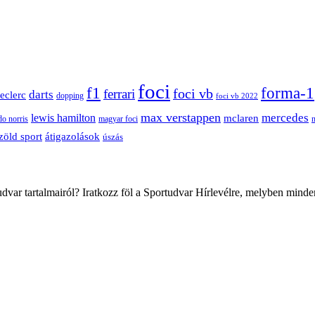
foci
f1
forma-1
ferrari
foci vb
darts
leclerc
dopping
foci vb 2022
max verstappen
mercedes
lewis hamilton
mclaren
do norris
magyar foci
átigazolások
zöld sport
úszás
var tartalmairól? Iratkozz föl a Sportudvar Hírlevélre, melyben minde