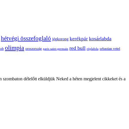
hétvégi összefoglaló
kosárlabda
kerékpár
jégkorong
olimpia
red bull
oroszország
nob
röplabda
sebastian vettel
paris saint-germain
n szombaton délelőtt elküldjük Neked a héten megjelent cikkeket és a