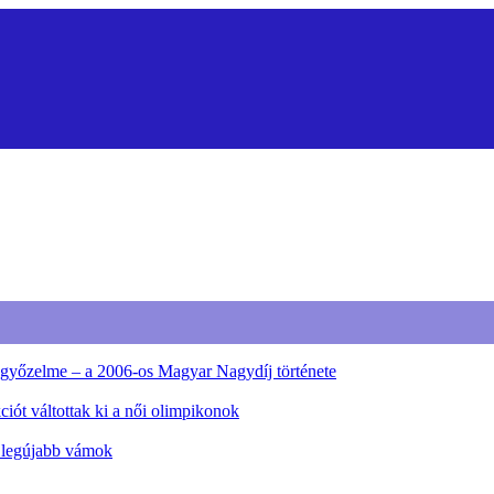
ő győzelme – a 2006-os Magyar Nagydíj története
iót váltottak ki a női olimpikonok
a legújabb vámok