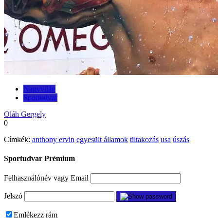
Nagyvilág
Sportudvar
Oláh Gergely
0
Címkék:
anthony ervin
egyesült államok
tiltakozás
usa
úszás
Sportudvar Prémium
Felhasználónév vagy Email
Jelszó
Emlékezz rám