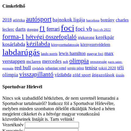
Címkefelhő
autósport
bajnokok ligája
2018
botrány
charles
atlétika
barcelona
foci
f1
ferrari
foci vb
darts
leclerc
dopping
foci vb 2022
forma-1
hétvégi összefoglaló
kerékpár
jégkorong
kézilabda
kosárlabda
környezetvédelem
környezettudatosság
labdarúgás
max
lewis hamilton
lando norris
magyar foci
olimpia
verstappen
mercedes
mclaren
oroszország
nob
paris saint-
red bull
tenisz
téli
sergio pérez
tokió 2020
röplabda
sebastian vettel
germain
visszapillantó
olimpia
vízilabda
átigazolások
zöld sport
úszás
Sportudvar Hírlevél
Nincs sok szabadidőd hétközben, de nem szeretnél lemaradni a
Sportudvar tartalmairól? Iratkozz föl a Sportudvar Hírlevélre,
melyben minden szombaton délelőtt elküldjük Neked a héten
megjelent cikkeket és a hétvége magyar vonatkozású
közvetítéseinek listáját is. Tarts velünk!
Vezetéknév
Keresztnév