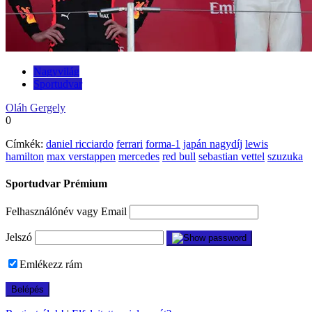
Nagyvilág
Sportudvar
Oláh Gergely
0
Címkék:
daniel ricciardo
ferrari
forma-1
japán nagydíj
lewis
hamilton
max verstappen
mercedes
red bull
sebastian vettel
szuzuka
Sportudvar Prémium
Felhasználónév vagy Email
Jelszó
Emlékezz rám