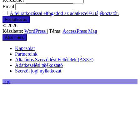
Email
A feliratkozással elfogadod az adatkezelési tájékoztatót.
© 2026
Készítette:
WordPress
| Téma:
AccessPress Mag
Alsó menü
Kapcsolat
Partnereink
Általános Szerződési Feltételek (ÁSZF)
Adatkezelési tájékoztató
Szerzői jogi nyilatkozat
Top