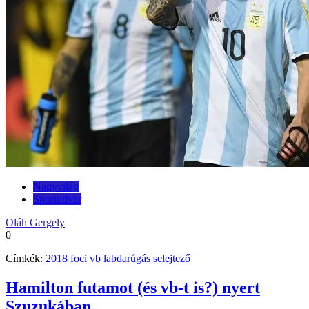
Nagyvilág
Sportudvar
Oláh Gergely
0
Címkék:
2018
foci vb
labdarúgás
selejtező
Hamilton futamot (és vb-t is?) nyert
Szuzukában