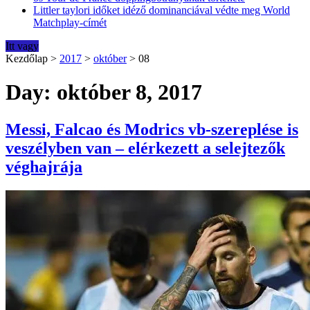
Littler taylori időket idéző dominanciával védte meg World
Matchplay-címét
Itt vagy
Kezdőlap
>
2017
>
október
>
08
Day: október 8, 2017
Messi, Falcao és Modrics vb-szereplése is
veszélyben van – elérkezett a selejtezők
véghajrája