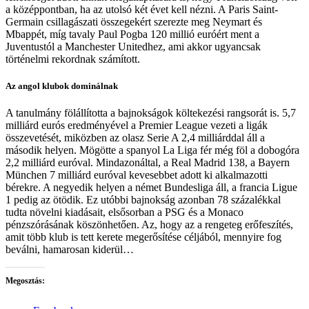
a középpontban, ha az utolsó két évet kell nézni. A Paris Saint-
Germain csillagászati összegekért szerezte meg Neymart és
Mbappét, míg tavaly Paul Pogba 120 millió euróért ment a
Juventustól a Manchester Unitedhez, ami akkor ugyancsak
történelmi rekordnak számított.
Az angol klubok dominálnak
A tanulmány fölállította a bajnokságok költekezési rangsorát is. 5,7
milliárd eurós eredményével a Premier League vezeti a ligák
összevetését, miközben az olasz Serie A 2,4 milliárddal áll a
második helyen. Mögötte a spanyol La Liga fér még föl a dobogóra
2,2 milliárd euróval. Mindazonáltal, a Real Madrid 138, a Bayern
München 7 milliárd euróval kevesebbet adott ki alkalmazotti
bérekre. A negyedik helyen a német Bundesliga áll, a francia Ligue
1 pedig az ötödik. Ez utóbbi bajnokság azonban 78 százalékkal
tudta növelni kiadásait, elsősorban a PSG és a Monaco
pénzszórásának köszönhetően. Az, hogy az a rengeteg erőfeszítés,
amit több klub is tett kerete megerősítése céljából, mennyire fog
beválni, hamarosan kiderül…
Megosztás: