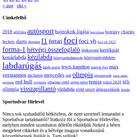
« aug
okt »
Címkefelhő
autósport
bajnokok ligája
2018
botrány
charles
atlétika
barcelona
foci
f1
ferrari
foci vb
darts
leclerc
dopping
foci vb 2022
forma-1
hétvégi összefoglaló
kerékpár
jégkorong
kézilabda
kosárlabda
környezetvédelem
környezettudatosság
labdarúgás
max
lewis hamilton
lando norris
magyar foci
olimpia
verstappen
mercedes
mclaren
oroszország
nob
paris saint-
red bull
tenisz
téli
sergio pérez
tokió 2020
röplabda
sebastian vettel
germain
visszapillantó
olimpia
vízilabda
átigazolások
zöld sport
úszás
Sportudvar Hírlevél
Nincs sok szabadidőd hétközben, de nem szeretnél lemaradni a
Sportudvar tartalmairól? Iratkozz föl a Sportudvar Hírlevélre,
melyben minden szombaton délelőtt elküldjük Neked a héten
megjelent cikkeket és a hétvége magyar vonatkozású
közvetítéseinek listáját is. Tarts velünk!