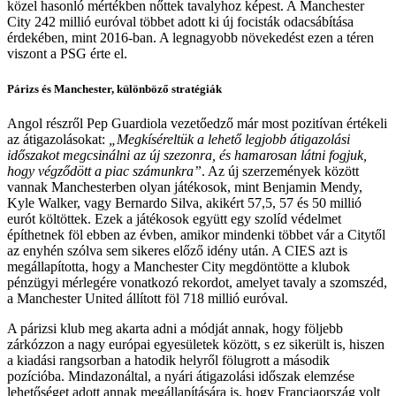
közel hasonló mértékben nőttek tavalyhoz képest. A Manchester
City 242 millió euróval többet adott ki új focisták odacsábítása
érdekében, mint 2016-ban. A legnagyobb növekedést ezen a téren
viszont a PSG érte el.
Párizs és Manchester, különböző stratégiák
Angol részről Pep Guardiola vezetőedző már most pozitívan értékeli
az átigazolásokat:
„Megkíséreltük a lehető legjobb átigazolási
időszakot megcsinálni az új szezonra, és hamarosan látni fogjuk,
hogy végződött a piac számunkra”
. Az új szerzemények között
vannak Manchesterben olyan játékosok, mint Benjamin Mendy,
Kyle Walker, vagy Bernardo Silva, akikért 57,5, 57 és 50 millió
eurót költöttek. Ezek a játékosok együtt egy szolíd védelmet
építhetnek föl ebben az évben, amikor mindenki többet vár a Citytől
az enyhén szólva sem sikeres előző idény után. A CIES azt is
megállapította, hogy a Manchester City megdöntötte a klubok
pénzügyi mérlegére vonatkozó rekordot, amelyet tavaly a szomszéd,
a Manchester United állított föl 718 millió euróval.
A párizsi klub meg akarta adni a módját annak, hogy följebb
zárkózzon a nagy európai egyesületek között, s ez sikerült is, hiszen
a kiadási rangsorban a hatodik helyről fölugrott a második
pozícióba. Mindazonáltal, a nyári átigazolási időszak elemzése
lehetőséget adott annak megállapítására is, hogy Franciaország volt