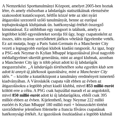
A Nemzetközi Sporttanulmányi Központ, amelyet 2005-ben hoztak
létre, és amely elsősorban a labdarúgás statisztikáinak elemzésére
szakosodott kutatócsoport, hétfőn közzé tette az idei nyári
átigazolási szezonról szóló tanulmányát, benne az európai
topbajnokságok klubjainak ún. hatékonysági értékét összegző
kimutatással. Ez utóbbiban egy rangsort is találunk, amely a
legtöbbet költő egyesületeket sorolja föl úgy, hogy csapatonként az
összes, idén nyáron szerződtetett játékos vételárát figyelembe vették.
Ez azt mutatja, hogy a Paris Saint-Germain és a Manchester City
vezeti a legnagyobb európai klubok kiadási rangsorát. Az igaz, hogy
a PSG-nek Neymar és Kylian Mbappé leigazolásával jóval nagyobb
médiafigyelmet sikerült generálnia, mint az angol klubnak, azonban
a Manchester City így is több pénzt adott ki új labdarúgók
megszerzésére.
„A labdarúgás történetében soha egyetlen klub sem
adott ki annyit új játékosok igazolására, mint a Manchester City
idén.”
– közölte a kutatóközpont a tanulmány eredményeit ismertető
kiadványában. A Városlakók csapata vált ebben az évben az
átigazolásokra a legtöbb pénzt kiadó klubbá, mivel
853 millió eurót
költött erre a célra. A PSG csak hajszállal maradt el az angoloktól,
mivel
850 millió eurót
adott ki új labdarúgókra, ebből csak 395
milliót ebben az évben. Kijelenthető, hogy Neymar 222 millió
euróért és Kylian Mbappé 180 millió euró + bónuszokért történt
szerződtetése jelentősen fölemelte a francia főváros csapatának
hatékonysági értékét. Az igazolások összkiadásai a legtöbb klubnál