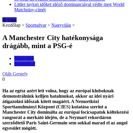
Littler taylori időket idéző dominanciával védte meg World
Matchplay-címét
Itt vagy
Kezdőlap
>
Sportudvar
>
Nagyvilág
>
A Manchester City hatékonysága
drágább, mint a PSG-é
Nagyvilág
Sportudvar
Oláh Gergely
0
Ha az egész azért lett volna, hogy az európai kluboknak
demonstrálniuk kelljen hatalmukat, akkor az idei nyári
átigazolási időszak kitett magáért. A Nemzetközi
Sporttanulmányi Központ (CIES) kutatása szerint a
Manchester City dominálta az európai focicsapatok költekezési
rangsorát a merkátó idején, de a Neymart rekordáron
szerződtető Paris Saint-Germain sem sokkal marad el az angol
egyesület mögött.