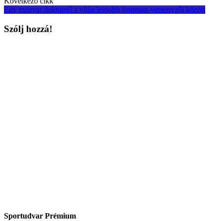
Következő cikk
Egy magyar doktornő a világ legjobb Ironman-versenyzői között
Szólj hozzá!
Sportudvar Prémium