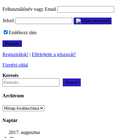
Felhasználónév vagy Email
Jelszó
Emlékezz rám
Regisztrálok!
|
Elfelejtette a jelszavát?
Fizetési oldal
Keresés
Search
Archívum
Archívum
Naptár
2017. augusztus