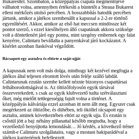
Bukaresttel. Szombaton, a középpályás csapata megmentőjévé
válhatott volna, amennyiben értékesíti a büntetőt a Steaua Bukarest
elleni mérkőzés utolsó percében. A hosszabbítás hatodik percében
jártunk, amikor a játékos szembenállt a kapussal a 2-2-re történő
egyenlítésért. Akkor, amikor az első hat meccsen mindössze két
pontot szerző, s ezzel kiesőhelyen álló csapatának akkora szüksége
volt a döntetlenért járó egy pontra, mint szegény embernek egy falat
kenyérre, Calintaru bevállalta a panyenkával járó kockázatot. A
kísérlet azonban fiaskóval végződött.
Rácsapott egy asztalra és eltörte a saját ujját
A kapusnak nem volt más dolga, minthogy két kezével megfogja a
játékos által teljesen elrontott lövés után feléje szálló labdát.
Calintarunak ezután szembe kellett néznie bizonyos csapattársai
felháborodottságával is. Az öltözőfolyosón egyik társával
összeverekedett, s csak az egyik klubvezető tudta szétválasztani
őket, még mielőtt tettlegességig fajult volna a történet. A
középpályás kálváriája ezzel azonban itt nem állt meg. Egyszer csak
megérkezett az öltözőbe, és dühében, teli ököllel rácsapott egy
asztalra, aminek következtében eltört az egyik ujja. És ezután is
csőstül jött a baj: néhány pillanattal később megtudta, hogy a
vezetőedző benyújtotta lemondását… Jó kérdés, a következő tréner
számít-e Calintaru szolgálataira, vagy a mostani bakiparádéval a
játékos karrierjének befellegzett.