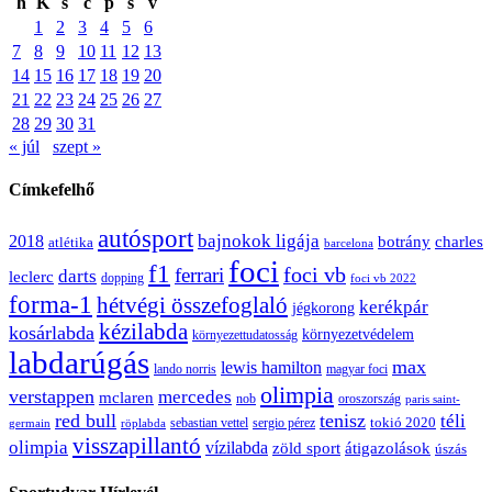
h
K
s
c
p
s
v
1
2
3
4
5
6
7
8
9
10
11
12
13
14
15
16
17
18
19
20
21
22
23
24
25
26
27
28
29
30
31
« júl
szept »
Címkefelhő
autósport
bajnokok ligája
2018
botrány
charles
atlétika
barcelona
foci
f1
ferrari
foci vb
darts
leclerc
dopping
foci vb 2022
forma-1
hétvégi összefoglaló
kerékpár
jégkorong
kézilabda
kosárlabda
környezetvédelem
környezettudatosság
labdarúgás
max
lewis hamilton
lando norris
magyar foci
olimpia
verstappen
mercedes
mclaren
oroszország
nob
paris saint-
red bull
tenisz
téli
sergio pérez
tokió 2020
röplabda
sebastian vettel
germain
visszapillantó
olimpia
vízilabda
átigazolások
zöld sport
úszás