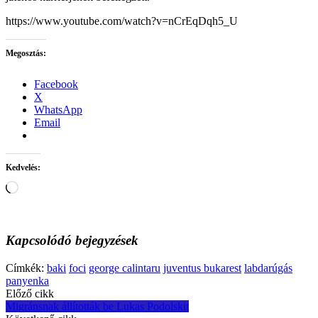
https://www.youtube.com/watch?v=nCrEqDqh5_U
Megosztás:
Facebook
X
WhatsApp
Email
Kedvelés:
Loading…
Kapcsolódó bejegyzések
Címkék:
baki
foci
george calintaru
juventus bukarest
labdarúgás
panyenka
Post
Előző cikk
Migránsnak állították be Lukas Podolskit
navigation