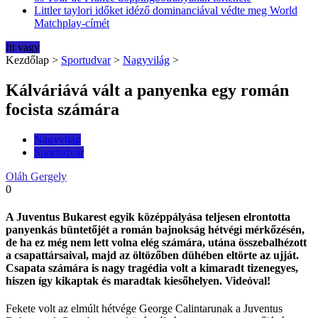
Littler taylori időket idéző dominanciával védte meg World
Matchplay-címét
Itt vagy
Kezdőlap
>
Sportudvar
>
Nagyvilág
>
Kálváriává vált a panyenka egy román
focista számára
Nagyvilág
Sportudvar
Oláh Gergely
0
A Juventus Bukarest egyik középpályása teljesen elrontotta
panyenkás büntetőjét a román bajnokság hétvégi mérkőzésén,
de ha ez még nem lett volna elég számára, utána összebalhézott
a csapattársaival, majd az öltözőben dühében eltörte az ujját.
Csapata számára is nagy tragédia volt a kimaradt tizenegyes,
hiszen így kikaptak és maradtak kiesőhelyen. Videóval!
Fekete volt az elmúlt hétvége George Calintarunak a Juventus