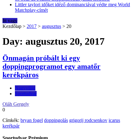
Littler taylori időket idéző dominanciával védte meg World
Matchplay-címét
Itt vagy
Kezdőlap
>
2017
>
augusztus
>
20
Day: augusztus 20, 2017
Önmagán próbált ki egy
doppingprogramot egy amatőr
kerékpáros
Nagyvilág
Sportudvar
Oláh Gergely
0
Címkék:
bryan fogel
doppingolás
grigorij rodcsenkov
icarus
kerékpár
Sportudvar Prémium