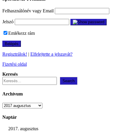
Felhasználónév vagy Email
Jelszó
Emlékezz rám
Regisztrálok!
|
Elfelejtette a jelszavát?
Fizetési oldal
Keresés
Search
Archívum
Archívum
Naptár
2017. augusztus