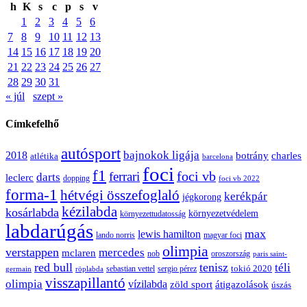
h
K
s
c
p
s
v
1
2
3
4
5
6
7
8
9
10
11
12
13
14
15
16
17
18
19
20
21
22
23
24
25
26
27
28
29
30
31
« júl
szept »
Címkefelhő
autósport
bajnokok ligája
2018
botrány
charles
atlétika
barcelona
foci
f1
ferrari
foci vb
darts
leclerc
dopping
foci vb 2022
forma-1
hétvégi összefoglaló
kerékpár
jégkorong
kézilabda
kosárlabda
környezetvédelem
környezettudatosság
labdarúgás
max
lewis hamilton
lando norris
magyar foci
olimpia
verstappen
mercedes
mclaren
oroszország
nob
paris saint-
red bull
tenisz
téli
sergio pérez
tokió 2020
röplabda
sebastian vettel
germain
visszapillantó
olimpia
vízilabda
átigazolások
zöld sport
úszás