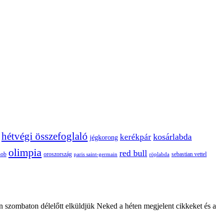
hétvégi összefoglaló
kosárlabda
kerékpár
jégkorong
olimpia
red bull
oroszország
nob
röplabda
sebastian vettel
paris saint-germain
n szombaton délelőtt elküldjük Neked a héten megjelent cikkeket és a