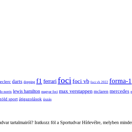
foci
f1
forma-1
ferrari
foci vb
darts
leclerc
dopping
foci vb 2022
max verstappen
mercedes
lewis hamilton
mclaren
do norris
magyar foci
átigazolások
zöld sport
úszás
var tartalmairól? Iratkozz föl a Sportudvar Hírlevélre, melyben minde