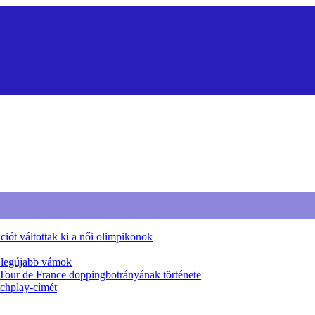
iót váltottak ki a női olimpikonok
a legújabb vámok
 Tour de France doppingbotrányának története
tchplay-címét