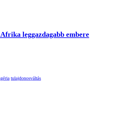
 Afrika leggazdagabb embere
igéria
tulajdonosváltás