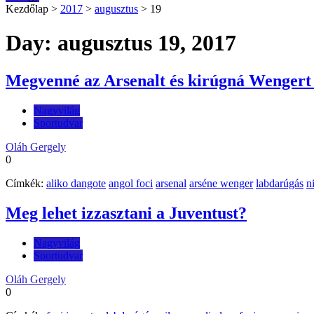
Kezdőlap
>
2017
>
augusztus
>
19
Day: augusztus 19, 2017
Megvenné az Arsenalt és kirúgná Wengert
Nagyvilág
Sportudvar
Oláh Gergely
0
Címkék:
aliko dangote
angol foci
arsenal
arséne wenger
labdarúgás
n
Meg lehet izzasztani a Juventust?
Nagyvilág
Sportudvar
Oláh Gergely
0