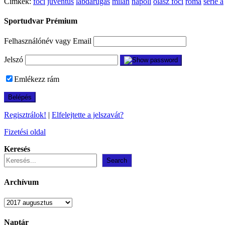
Címkék:
foci
juventus
labdarúgás
milan
napoli
olasz foci
roma
serie a
Sportudvar Prémium
Felhasználónév vagy Email
Jelszó
Emlékezz rám
Regisztrálok!
|
Elfelejtette a jelszavát?
Fizetési oldal
Keresés
Search
Archívum
Archívum
Naptár