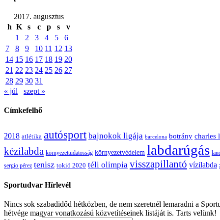
2017. augusztus
h
K
s
c
p
s
v
1
2
3
4
5
6
7
8
9
10
11
12
13
14
15
16
17
18
19
20
21
22
23
24
25
26
27
28
29
30
31
« júl
szept »
Címkefelhő
autósport
bajnokok ligája
2018
botrány
charles 
atlétika
barcelona
labdarúgás
kézilabda
környezetvédelem
környezettudatosság
lan
visszapillantó
tenisz
téli olimpia
vízilabda
sergio pérez
tokió 2020
Sportudvar Hírlevél
Nincs sok szabadidőd hétközben, de nem szeretnél lemaradni a Sportud
hétvége magyar vonatkozású közvetítéseinek listáját is. Tarts velünk!