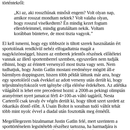
történtekről:
„Ki az, aki rosszfiúnak minősít engem? Volt olyan nap,
amikor rosszat mondtam nektek? Volt valaha olyan,
hogy rosszul viselkedtem? Én mindig kezet fogtam
ellenfeleimmel, mindig gratuláltam nekik. Voltam
korábban büntetve, de most tiszta vagyok.”
El kell ismerni, hogy egy többször is tiltott szerek használatán ért
sportolónak rendkívül nehéz elfogadtatnia magát a
nagyközönséggel, hiszen az emberek jelentős részének előítéletei
vannak az illető sportemberrel szemben, egyszerűen nem tudják
elhinni, hogy az érintett versenyző most tiszta vagy sem. Nem
tudhatjuk, hogy Justin Gatlin mostani eredménye mögött áll-e
bármilyen doppingszer, hiszen több példát láttunk már arra, hogy
egy sportolóról csak évekkel az adott verseny után derült ki, hogy
teljesítményfokozót vett igénybe célja elérése érdekében. Az atlétika
világából is lehet erre precedenst hozni: a 2008-as pekingi olimpián
aranyérmet nyert jamaicai férfi 4×100-as váltó tagjáról, Nesta
Carterről csak tavaly év végén derült ki, hogy tiltott szert szedett az
ötkarikás döntő előtt. A Usain Boltot is soraiban tudó váltót tehát
több mint nyolc évvel a diadal után fosztották meg érmétől.
Megelőlegezem bizalmamat Justin Gatlin felé, mert szerintem a
sporttörténelem legsötétebb részéhez tartozna, ha harmadjára is