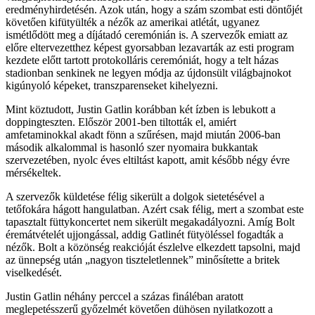
eredményhirdetésén. Azok után, hogy a szám szombat esti döntőjét
követően kifütyülték a nézők az amerikai atlétát, ugyanez
ismétlődött meg a díjátadó ceremónián is. A szervezők emiatt az
előre eltervezetthez képest gyorsabban lezavarták az esti program
kezdete előtt tartott protokolláris ceremóniát, hogy a telt házas
stadionban senkinek ne legyen módja az újdonsült világbajnokot
kigúnyoló képeket, transzparenseket kihelyezni.
Mint köztudott, Justin Gatlin korábban két ízben is lebukott a
doppingteszten. Először 2001-ben tiltották el, amiért
amfetaminokkal akadt fönn a szűrésen, majd miután 2006-ban
második alkalommal is hasonló szer nyomaira bukkantak
szervezetében, nyolc éves eltiltást kapott, amit később négy évre
mérsékeltek.
A szervezők küldetése félig sikerült a dolgok sietetésével a
tetőfokára hágott hangulatban. Azért csak félig, mert a szombat este
tapasztalt füttykoncertet nem sikerült megakadályozni. Amíg Bolt
éremátvételét ujjongással, addig Gatlinét fütyöléssel fogadták a
nézők. Bolt a közönség reakcióját észlelve elkezdett tapsolni, majd
az ünnepség után „nagyon tiszteletlennek” minősítette a britek
viselkedését.
Justin Gatlin néhány perccel a százas fináléban aratott
meglepetésszerű győzelmét követően dühösen nyilatkozott a