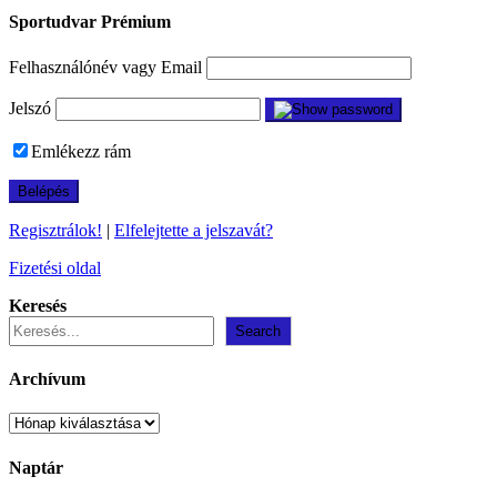
Sportudvar Prémium
Felhasználónév vagy Email
Jelszó
Emlékezz rám
Regisztrálok!
|
Elfelejtette a jelszavát?
Fizetési oldal
Keresés
Search
Archívum
Archívum
Naptár