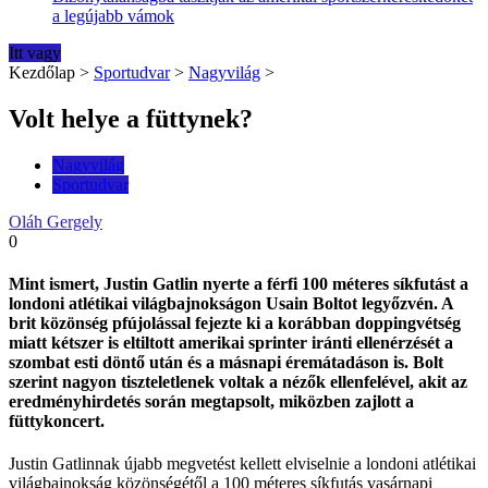
a legújabb vámok
Itt vagy
Kezdőlap
>
Sportudvar
>
Nagyvilág
>
Volt helye a füttynek?
Nagyvilág
Sportudvar
Oláh Gergely
0
Mint ismert, Justin Gatlin nyerte a férfi 100 méteres síkfutást a
londoni atlétikai világbajnokságon Usain Boltot legyőzvén. A
brit közönség pfújolással fejezte ki a korábban doppingvétség
miatt kétszer is eltiltott amerikai sprinter iránti ellenérzését a
szombat esti döntő után és a másnapi éremátadáson is. Bolt
szerint nagyon tiszteletlenek voltak a nézők ellenfelével, akit az
eredményhirdetés során megtapsolt, miközben zajlott a
füttykoncert.
Justin Gatlinnak újabb megvetést kellett elviselnie a londoni atlétikai
világbajnokság közönségétől a 100 méteres síkfutás vasárnapi