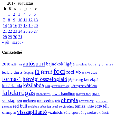
2017. augusztus
h
K
s
c
p
s
v
1
2
3
4
5
6
7
8
9
10
11
12
13
14
15
16
17
18
19
20
21
22
23
24
25
26
27
28
29
30
31
« júl
szept »
Címkefelhő
autósport
bajnokok ligája
2018
botrány
charles
atlétika
barcelona
foci
f1
ferrari
foci vb
darts
leclerc
dopping
foci vb 2022
forma-1
hétvégi összefoglaló
kerékpár
jégkorong
kézilabda
kosárlabda
környezetvédelem
környezettudatosság
labdarúgás
max
lewis hamilton
lando norris
magyar foci
olimpia
verstappen
mercedes
mclaren
oroszország
nob
paris saint-
red bull
tenisz
téli
sergio pérez
tokió 2020
röplabda
sebastian vettel
germain
visszapillantó
olimpia
vízilabda
átigazolások
zöld sport
úszás