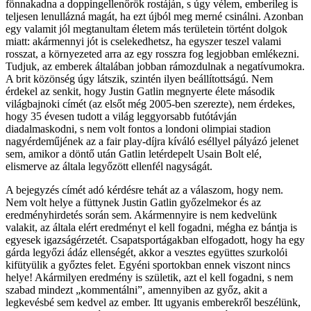
fönnakadna a doppingellenőrök rostáján, s úgy vélem, emberileg is
teljesen lenullázná magát, ha ezt újból meg merné csinálni. Azonban
egy valamit jól megtanultam életem más területein történt dolgok
miatt: akármennyi jót is cselekedhetsz, ha egyszer teszel valami
rosszat, a környezeted arra az egy rosszra fog legjobban emlékezni.
Tudjuk, az emberek általában jobban rámozdulnak a negatívumokra.
A brit közönség úgy látszik, szintén ilyen beállítottságú. Nem
érdekel az senkit, hogy Justin Gatlin megnyerte élete második
világbajnoki címét (az elsőt még 2005-ben szerezte), nem érdekes,
hogy 35 évesen tudott a világ leggyorsabb futótávján
diadalmaskodni, s nem volt fontos a londoni olimpiai stadion
nagyérdeműjének az a fair play-díjra kíváló eséllyel pályázó jelenet
sem, amikor a döntő után Gatlin letérdepelt Usain Bolt elé,
elismerve az általa legyőzött ellenfél nagyságát.
A bejegyzés címét adó kérdésre tehát az a válaszom, hogy nem.
Nem volt helye a füttynek Justin Gatlin győzelmekor és az
eredményhirdetés során sem. Akármennyire is nem kedvelünk
valakit, az általa elért eredményt el kell fogadni, mégha ez bántja is
egyesek igazságérzetét. Csapatsportágakban elfogadott, hogy ha egy
gárda legyőzi ádáz ellenségét, akkor a vesztes együttes szurkolói
kifütyülik a győztes felet. Egyéni sportokban ennek viszont nincs
helye! Akármilyen eredmény is születik, azt el kell fogadni, s nem
szabad mindezt „kommentálni”, amennyiben az győz, akit a
legkevésbé sem kedvel az ember. Itt ugyanis emberekről beszélünk,