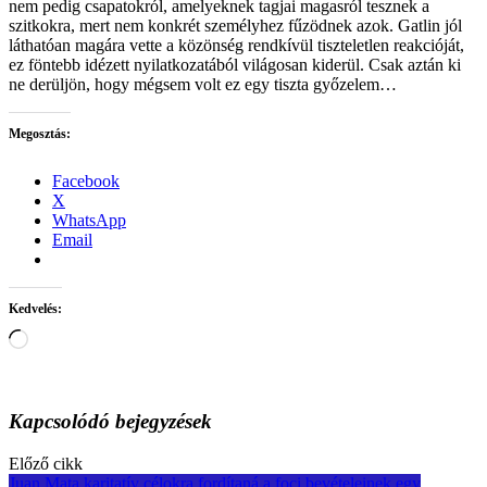
nem pedig csapatokról, amelyeknek tagjai magasról tesznek a
szitkokra, mert nem konkrét személyhez fűzödnek azok. Gatlin jól
láthatóan magára vette a közönség rendkívül tiszteletlen reakcióját,
ez föntebb idézett nyilatkozatából világosan kiderül. Csak aztán ki
ne derüljön, hogy mégsem volt ez egy tiszta győzelem…
Megosztás:
Facebook
X
WhatsApp
Email
Kedvelés:
Loading…
Kapcsolódó bejegyzések
Post
Előző cikk
Juan Mata karitatív célokra fordítaná a foci bevételeinek egy