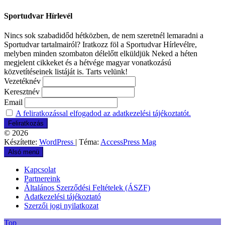
Sportudvar Hírlevél
Nincs sok szabadidőd hétközben, de nem szeretnél lemaradni a
Sportudvar tartalmairól? Iratkozz föl a Sportudvar Hírlevélre,
melyben minden szombaton délelőtt elküldjük Neked a héten
megjelent cikkeket és a hétvége magyar vonatkozású
közvetítéseinek listáját is. Tarts velünk!
Vezetéknév
Keresztnév
Email
A feliratkozással elfogadod az adatkezelési tájékoztatót.
© 2026
Készítette:
WordPress
| Téma:
AccessPress Mag
Alsó menü
Kapcsolat
Partnereink
Általános Szerződési Feltételek (ÁSZF)
Adatkezelési tájékoztató
Szerzői jogi nyilatkozat
Top