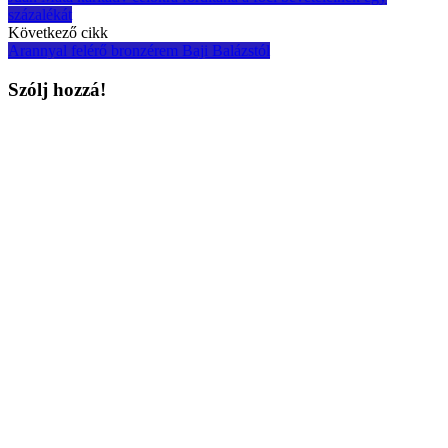
navigation
százalékát
Következő cikk
Arannyal felérő bronzérem Baji Balázstól
Szólj hozzá!